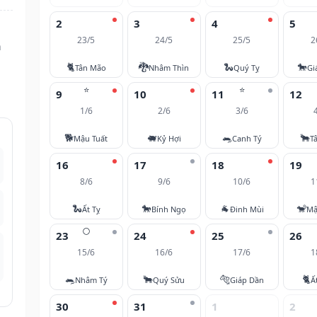
2
3
4
5
23/5
24/5
25/5
2
n
🐈
🐉
🐍
🐎
Tân Mão
Nhâm Thìn
Quý Tỵ
Gi
⭐
⭐
9
10
11
12
1/6
2/6
3/6
🐕
🐖
🐀
🐂
Mậu Tuất
Kỷ Hợi
Canh Tý
T
16
17
18
19
8/6
9/6
10/6
1
🐍
🐎
🐐
🐒
Ất Tỵ
Bính Ngọ
Đinh Mùi
Mậ
🌕
23
24
25
26
15/6
16/6
17/6
1
🐀
🐂
🐅
🐈
Nhâm Tý
Quý Sửu
Giáp Dần
Ấ
30
31
1
2