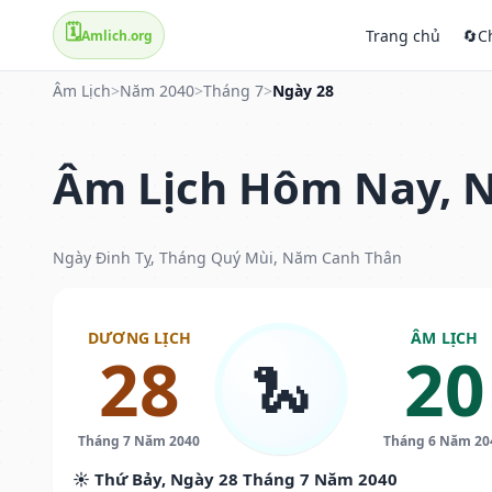
🗓️
Trang chủ
🔄
C
Amlich.org
Âm Lịch
>
Năm 2040
>
Tháng 7
>
Ngày 28
Âm Lịch Hôm Nay, N
Ngày Đinh Tỵ, Tháng Quý Mùi, Năm Canh Thân
DƯƠNG LỊCH
ÂM LỊCH
28
20
🐍
Tháng 7 Năm 2040
Tháng 6 Năm 20
☀️ Thứ Bảy, Ngày 28 Tháng 7 Năm 2040