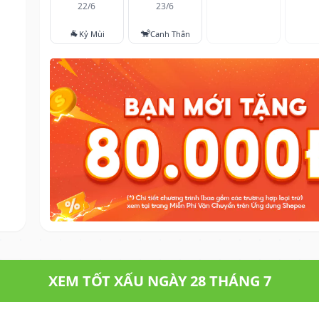
22/6
23/6
🐐
🐒
Kỷ Mùi
Canh Thân
XEM TỐT XẤU NGÀY 28 THÁNG 7