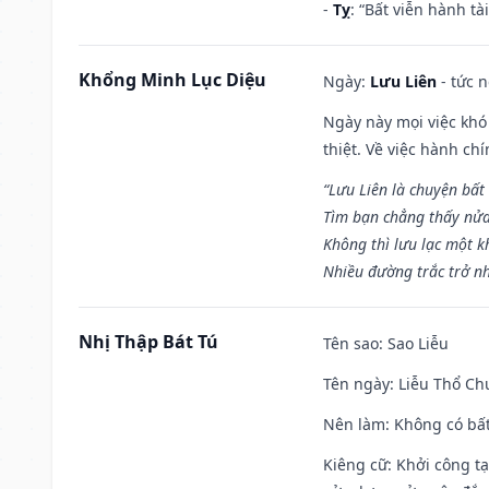
-
Tỵ
: “Bất viễn hành t
Khổng Minh Lục Diệu
Ngày:
Lưu Liên
- tức 
Ngày này mọi việc khó
thiệt. Về việc hành ch
“Lưu Liên là chuyện bất
Tìm bạn chẳng thấy nử
Không thì lưu lạc một k
Nhiều đường trắc trở nh
Nhị Thập Bát Tú
Tên sao
: Sao Liễu
Tên ngày
: Liễu Thổ C
Nên làm
: Không có bất
Kiêng cữ
: Khởi công tạ