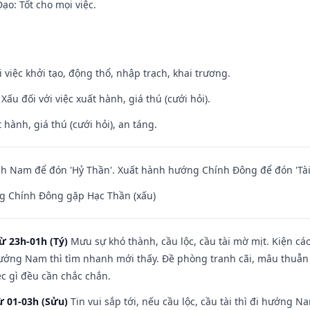
o: Tốt cho mọi việc.
i việc khởi tạo, động thổ, nhập trạch, khai trương.
ấu đối với việc xuất hành, giá thú (cưới hỏi).
 hành, giá thú (cưới hỏi), an táng.
h Nam để đón 'Hỷ Thần'. Xuất hành hướng Chính Đông để đón 'Tài
g Chính Đông gặp Hạc Thần (xấu)
ừ 23h-01h (Tý)
Mưu sự khó thành, cầu lộc, cầu tài mờ mịt. Kiện cáo
hướng Nam thì tìm nhanh mới thấy. Đề phòng tranh cãi, mâu thuẫn
ệc gì đều cần chắc chắn.
ừ 01-03h (Sửu)
Tin vui sắp tới, nếu cầu lộc, cầu tài thì đi hướng 