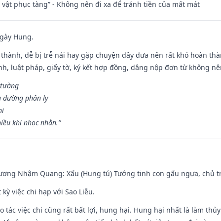
ài vật phục tàng” - Không nên đi xa để tránh tiền của mất mát
ngày Hung.
 thành, dễ bị trễ nải hay gặp chuyện dây dưa nên rất khó hoàn th
ính, luật pháp, giấy tờ, ký kết hợp đồng, dâng nộp đơn từ không nên
 tường
a đường phân ly
hi
iều khi nhọc nhằn.”
hương Nhậm Quang: Xấu (Hung tú) Tướng tinh con gấu ngựa, chủ tr
 kỳ việc chi hạp với Sao Liễu.
o tác việc chi cũng rất bất lợi, hung hại. Hung hại nhất là làm thủy