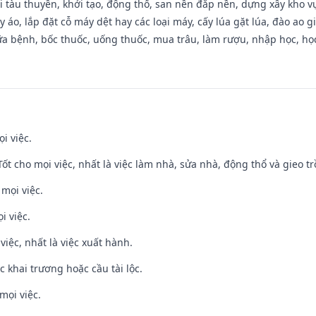
đi tàu thuyền, khởi tạo, động thổ, san nền đắp nền, dựng xây kho
 áo, lắp đặt cỗ máy dệt hay các loại máy, cấy lúa gặt lúa, đào ao 
a bệnh, bốc thuốc, uống thuốc, mua trâu, làm rượu, nhập học, học 
i việc.
 Tốt cho mọi việc, nhất là việc làm nhà, sửa nhà, động thổ và gieo tr
 mọi việc.
i việc.
việc, nhất là việc xuất hành.
c khai trương hoặc cầu tài lộc.
mọi việc.