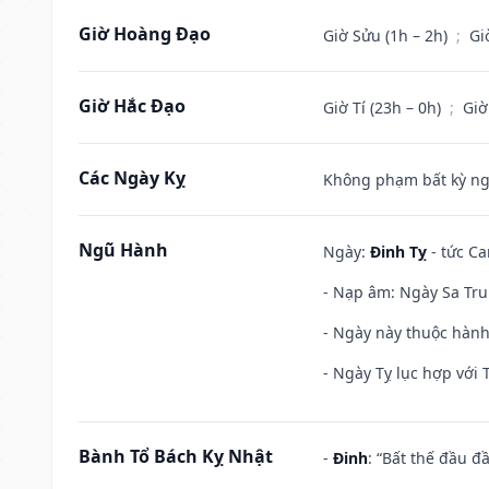
Giờ Hoàng Đạo
Giờ Sửu (1h – 2h)
;
Gi
Giờ Hắc Đạo
Giờ Tí (23h – 0h)
;
Giờ
Các Ngày Kỵ
Không phạm bất kỳ ngày
Ngũ Hành
Ngày:
Đinh Tỵ
- tức Ca
- Nạp âm: Ngày Sa Trun
- Ngày này thuộc hành
- Ngày Tỵ lục hợp với 
Bành Tổ Bách Kỵ Nhật
-
Đinh
: “Bất thế đầu đ