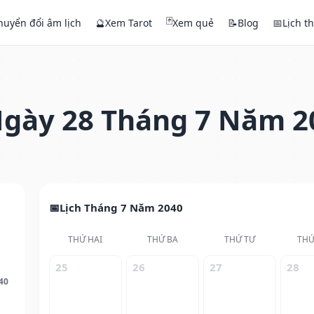
🃏
huyển đổi âm lịch
🔮
Xem Tarot
Xem quẻ
📝
Blog
📅
Lịch t
gày 28 Tháng 7 Năm 2
Lịch Tháng 7 Năm 2040
THỨ HAI
THỨ BA
THỨ TƯ
THỨ
25
26
27
28
40