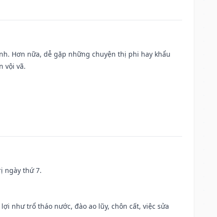
ành. Hơn nữa, dễ gặp những chuyện thị phi hay khẩu
 vội vã.
ị ngày thứ 7.
 lợi như trổ tháo nước, đào ao lũy, chôn cất, việc sửa