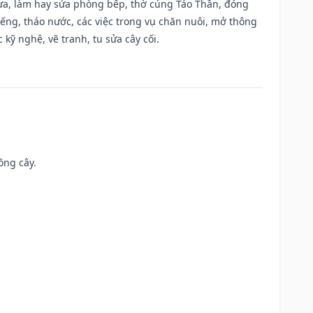
 vựa, làm hay sửa phòng bếp, thờ cúng Táo Thần, đóng
giếng, tháo nước, các việc trong vụ chăn nuôi, mở thông
kỹ nghệ, vẽ tranh, tu sửa cây cối.
ồng cây.