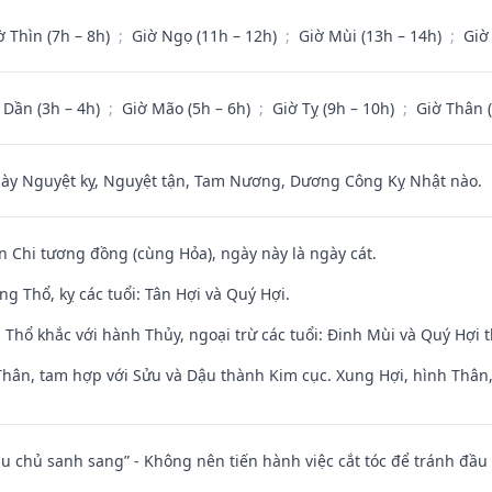
ờ Thìn (7h – 8h)
;
Giờ Ngọ (11h – 12h)
;
Giờ Mùi (13h – 14h)
;
Giờ
 Dần (3h – 4h)
;
Giờ Mão (5h – 6h)
;
Giờ Tỵ (9h – 10h)
;
Giờ Thân 
 Nguyệt kỵ, Nguyệt tận, Tam Nương, Dương Công Kỵ Nhật nào.
n Chi tương đồng (cùng Hỏa), ngày này là ngày cát.
g Thổ, kỵ các tuổi: Tân Hợi và Quý Hợi.
 Thổ khắc với hành Thủy, ngoại trừ các tuổi: Đinh Mùi và Quý Hợi
Thân, tam hợp với Sửu và Dậu thành Kim cục. Xung Hợi, hình Thân, 
ầu chủ sanh sang” - Không nên tiến hành việc cắt tóc để tránh đầu