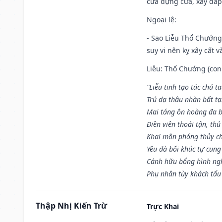
cửa dựng cửa, xây đắp.
Ngoại lệ
:
- Sao Liễu Thổ Chướng 
suy vi nên kỵ xây cất v
Liễu: Thổ Chướng (con 
“Liễu tinh tạo tác chủ t
Trú dạ thâu nhàn bất t
Mai táng ôn hoàng đa b
Điền viên thoái tận, thủ
Khai môn phóng thủy ch
Yêu đà bối khúc tự cung
Cánh hữu bổng hình ngh
Phụ nhân tùy khách tẩu
Thập Nhị Kiến Trừ
Trực Khai