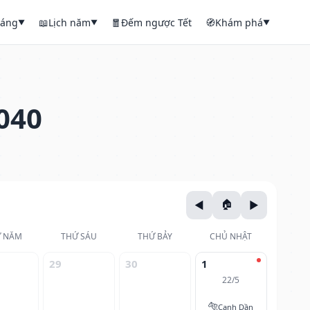
háng
📖
Lịch năm
🧧
Đếm ngược Tết
🧭
Khám phá
▼
▼
▼
040
 NĂM
THỨ SÁU
THỨ BẢY
CHỦ NHẬT
29
30
1
22/5
🐅
Canh Dần