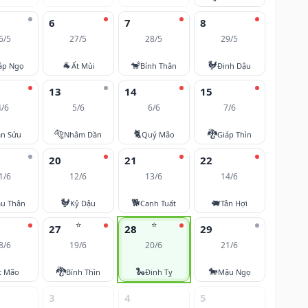
6
7
8
6/5
27/5
28/5
29/5
🐐
🐒
🐓
áp Ngọ
Ất Mùi
Bính Thân
Đinh Dậu
13
14
15
4/6
5/6
6/6
7/6
🐅
🐈
🐉
ân Sửu
Nhâm Dần
Quý Mão
Giáp Thìn
20
21
22
1/6
12/6
13/6
14/6
🐓
🐕
🐖
u Thân
Kỷ Dậu
Canh Tuất
Tân Hợi
⭐
⭐
27
28
29
8/6
19/6
20/6
21/6
🐉
🐍
🐎
t Mão
Bính Thìn
Đinh Tỵ
Mậu Ngọ
3
4
5