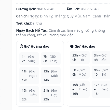
Dương lịch:
28/07/2040
Âm lịch:
20/06/2040
Can chi:
Ngày: Đinh Tỵ, Tháng: Quý Mùi, Năm: Canh Thâ
Tiết khí:
Đại thử
Ngày Bạch Hổ Túc:
Cấm đi xa, làm việc gì cũng không
thành công, rất xấu trong mọi việc
⏱️ Giờ Hoàng đạo
🌑 Giờ Hắc đạo
23h –
(Giờ
3h –
(Giờ
1h –
(Giờ
7h –
(Giờ
0h
Tí)
4h
Dần)
2h
Sửu)
8h
Thìn)
5h –
(Giờ
9h –
(Giờ
11h
(Giờ
13h
(Giờ
6h
Mão)
10h
Tỵ)
–
Ngọ)
–
Mùi)
12h
14h
15h
(Giờ
17h
(Giờ
–
Thân)
–
Dậu)
19h
(Giờ
21h
(Giờ
16h
18h
–
Tuất)
–
Hợi)
20h
22h