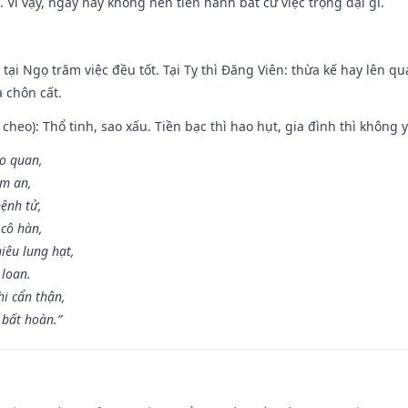
 Vì vậy, ngày nay không nên tiến hành bất cứ việc trọng đại gì.
tại Ngọ trăm việc đều tốt. Tại Tỵ thì Đăng Viên: thừa kế hay lên qua
à chôn cất.
cheo): Thổ tinh, sao xấu. Tiền bạc thì hao hụt, gia đình thì không y
ao quan,
ạm an,
ệnh tử,
 cô hàn,
iêu lung hạt,
 loan.
i cẩn thận,
 bất hoàn.”