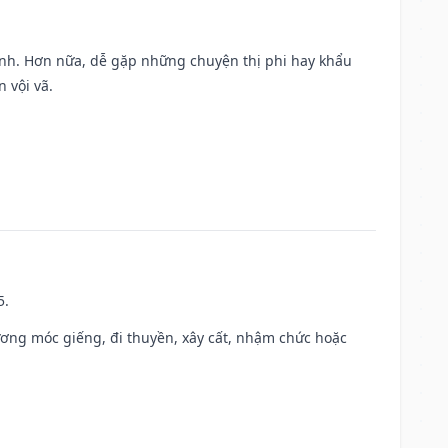
ành. Hơn nữa, dễ gặp những chuyện thị phi hay khẩu
 vội vã.
5.
ương móc giếng, đi thuyền, xây cất, nhậm chức hoặc