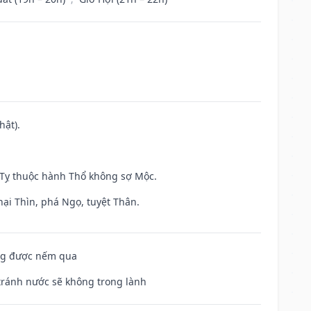
hật).
h Tỵ thuộc hành Thổ không sợ Mộc.
hại Thìn, phá Ngọ, tuyệt Thân.
ông được nếm qua
 tránh nước sẽ không trong lành