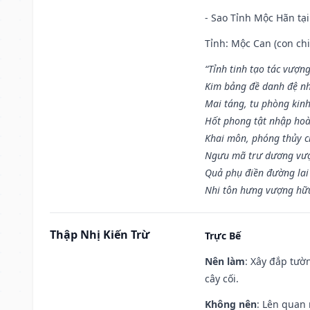
- Sao Tỉnh Mộc Hãn tại
Tỉnh: Mộc Can (con chi
“Tỉnh tinh tạo tác vượn
Kim bảng đề danh đệ nh
Mai táng, tu phòng kinh
Hốt phong tật nhập hoà
Khai môn, phóng thủy ch
Ngưu mã trư dương vượ
Quả phụ điền đường lai
Nhi tôn hưng vượng hữu
Thập Nhị Kiến Trừ
Trực Bế
Nên làm
: Xây đắp tườ
cây cối.
Không nên
: Lên quan