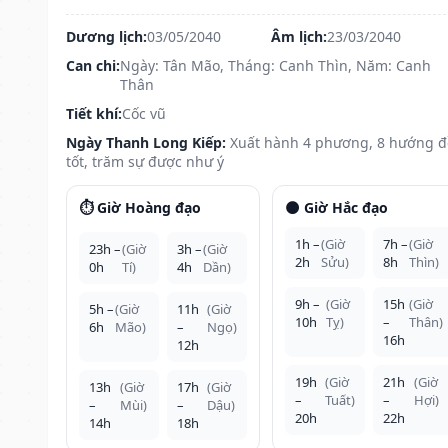
Dương lịch:
03/05/2040
Âm lịch:
23/03/2040
Can chi:
Ngày: Tân Mão, Tháng: Canh Thìn, Năm: Canh
Thân
Tiết khí:
Cốc vũ
Ngày Thanh Long Kiếp:
Xuất hành 4 phương, 8 hướng 
tốt, trăm sự được như ý
⏱️ Giờ Hoàng đạo
🌑 Giờ Hắc đạo
1h –
(Giờ
7h –
(Giờ
23h –
(Giờ
3h –
(Giờ
2h
Sửu)
8h
Thìn)
0h
Tí)
4h
Dần)
9h –
(Giờ
15h
(Giờ
5h –
(Giờ
11h
(Giờ
10h
Tỵ)
–
Thân)
6h
Mão)
–
Ngọ)
16h
12h
19h
(Giờ
21h
(Giờ
13h
(Giờ
17h
(Giờ
–
Tuất)
–
Hợi)
–
Mùi)
–
Dậu)
20h
22h
14h
18h