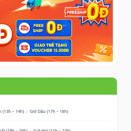
i (13h – 14h)
;
Giờ Dậu (17h – 18h)
uất (19h – 20h)
;
Giờ Hợi (21h – 22h)