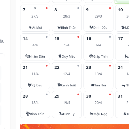
⭐
7
8
9
10
27/3
28/3
29/3
3
🐐
🐒
🐓
🐕
Ất Mùi
Bính Thân
Đinh Dậu
Mậ
14
15
16
17
đều
4/4
5/4
6/4
🐅
🐈
🐉
🐍
Nhâm Dần
Quý Mão
Giáp Thìn
21
22
23
24
11/4
12/4
13/4
1
🐓
🐕
🐖
🐀
Kỷ Dậu
Canh Tuất
Tân Hợi
N
28
29
30
31
18/4
19/4
20/4
2
🐉
🐍
🐎
🐐
Bính Thìn
Đinh Tỵ
Mậu Ngọ
K