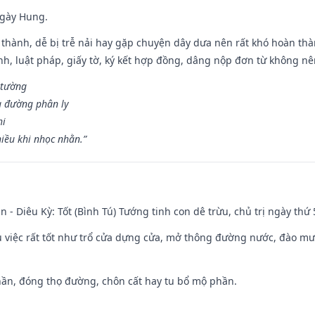
ngày Hung.
 thành, dễ bị trễ nải hay gặp chuyện dây dưa nên rất khó hoàn th
ính, luật pháp, giấy tờ, ký kết hợp đồng, dâng nộp đơn từ không nên
 tường
a đường phân ly
hi
iều khi nhọc nhằn.”
n - Diêu Kỳ: Tốt (Bình Tú) Tướng tinh con dê trừu, chủ trị ngày thứ 
ều việc rất tốt như trổ cửa dựng cửa, mở thông đường nước, đào m
hần, đóng thọ đường, chôn cất hay tu bổ mộ phần.