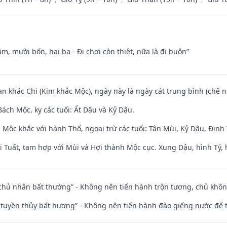
m, mười bốn, hai ba - Đi chơi còn thiệt, nữa là đi buôn”
an khắc Chi (Kim khắc Mộc), ngày này là ngày cát trung bình (chế n
ách Mộc, kỵ các tuổi: Ất Dậu và Kỷ Dậu.
 Mộc khắc với hành Thổ, ngoại trừ các tuổi: Tân Mùi, Kỷ Dậu, Đin
 Tuất, tam hợp với Mùi và Hợi thành Mộc cục. Xung Dậu, hình Tý, 
 chủ nhân bất thường” - Không nên tiến hành trộn tương, chủ kh
h tuyền thủy bất hương” - Không nên tiến hành đào giếng nước để