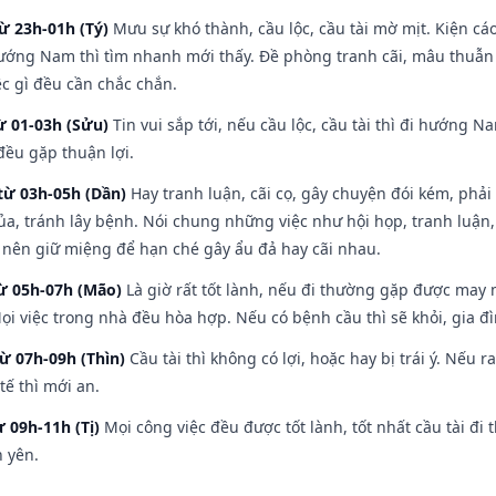
ừ 23h-01h (Tý)
Mưu sự khó thành, cầu lộc, cầu tài mờ mịt. Kiện cáo
hướng Nam thì tìm nhanh mới thấy. Đề phòng tranh cãi, mâu thuẫn
ệc gì đều cần chắc chắn.
ừ 01-03h (Sửu)
Tin vui sắp tới, nếu cầu lộc, cầu tài thì đi hướng 
đều gặp thuận lợi.
từ 03h-05h (Dần)
Hay tranh luận, cãi cọ, gây chuyện đói kém, phải
a, tránh lây bệnh. Nói chung những việc như hội họp, tranh luận,
ì nên giữ miệng để hạn ché gây ẩu đả hay cãi nhau.
từ 05h-07h (Mão)
Là giờ rất tốt lành, nếu đi thường gặp được may 
ọi việc trong nhà đều hòa hợp. Nếu có bệnh cầu thì sẽ khỏi, gia 
từ 07h-09h (Thìn)
Cầu tài thì không có lợi, hoặc hay bị trái ý. Nếu r
ế thì mới an.
ừ 09h-11h (Tị)
Mọi công việc đều được tốt lành, tốt nhất cầu tài 
h yên.