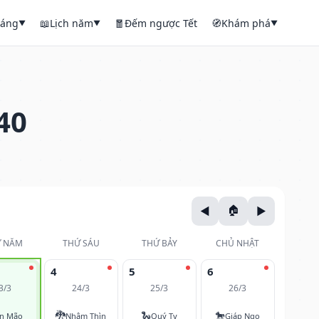
háng
📖
Lịch năm
🧧
Đếm ngược Tết
🧭
Khám phá
▼
▼
▼
40
 NĂM
THỨ SÁU
THỨ BẢY
CHỦ NHẬT
4
5
6
3/3
24/3
25/3
26/3
🐉
🐍
🐎
ân Mão
Nhâm Thìn
Quý Tỵ
Giáp Ngọ