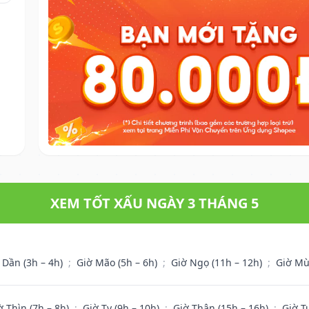
XEM TỐT XẤU NGÀY 3 THÁNG 5
 Dần (3h – 4h)
;
Giờ Mão (5h – 6h)
;
Giờ Ngọ (11h – 12h)
;
Giờ Mù
ờ Thìn (7h – 8h)
;
Giờ Tỵ (9h – 10h)
;
Giờ Thân (15h – 16h)
;
Giờ T