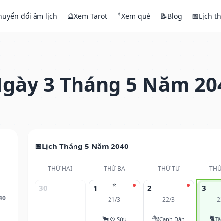
🃏
huyển đổi âm lịch
🔮
Xem Tarot
Xem quẻ
📝
Blog
📅
Lịch t
gày 3 Tháng 5 Năm 20
Lịch Tháng 5 Năm 2040
THỨ HAI
THỨ BA
THỨ TƯ
THỨ
⭐
30
1
2
3
40
21/3
22/3
2
🐂
🐅
🐈
Kỷ Sửu
Canh Dần
T