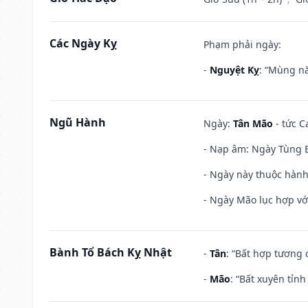
Các Ngày Kỵ
Phạm phải ngày:
-
Nguyệt Kỵ
: “Mùng nă
Ngũ Hành
Ngày:
Tân Mão
- tức C
- Nạp âm: Ngày Tùng B
- Ngày này thuộc hành
- Ngày Mão lục hợp với
Bành Tổ Bách Kỵ Nhật
-
Tân
: “Bất hợp tương
-
Mão
: “Bất xuyên tỉn