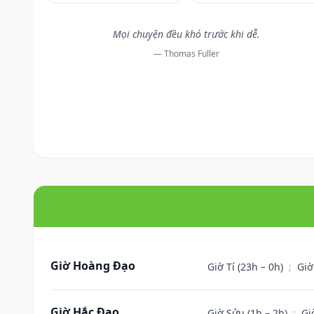
Mọi chuyện đều khó trước khi dễ.
— Thomas Fuller
Giờ Hoàng Đạo
Giờ Tí (23h – 0h)
;
Giờ
Giờ Hắc Đạo
Giờ Sửu (1h – 2h)
;
Gi