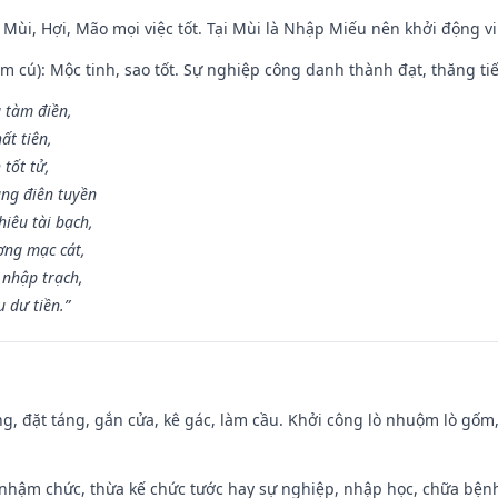
 Mùi, Hợi, Mão mọi việc tốt. Tại Mùi là Nhập Miếu nên khởi động 
m cú): Mộc tinh, sao tốt. Sự nghiệp công danh thành đạt, thăng tiến
g tàm điền,
ất tiên,
 tốt tử,
ng điên tuyền
iêu tài bạch,
ng mạc cát,
 nhập trạch,
 dư tiền.”
ng, đặt táng, gắn cửa, kê gác, làm cầu. Khởi công lò nhuộm lò gốm,
 nhậm chức, thừa kế chức tước hay sự nghiệp, nhập học, chữa bện