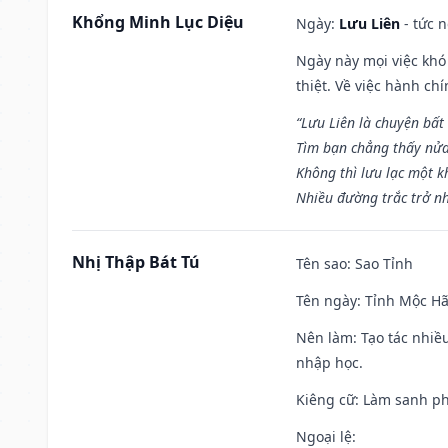
Khổng Minh Lục Diệu
Ngày:
Lưu Liên
- tức 
Ngày này mọi việc khó
thiệt. Về việc hành ch
“Lưu Liên là chuyện bất
Tìm bạn chẳng thấy nử
Không thì lưu lạc một k
Nhiều đường trắc trở nh
Nhị Thập Bát Tú
Tên sao
: Sao Tỉnh
Tên ngày
: Tỉnh Mộc Hã
Nên làm
: Tạo tác nhi
nhập học.
Kiêng cữ
: Làm sanh p
Ngoại lệ
: