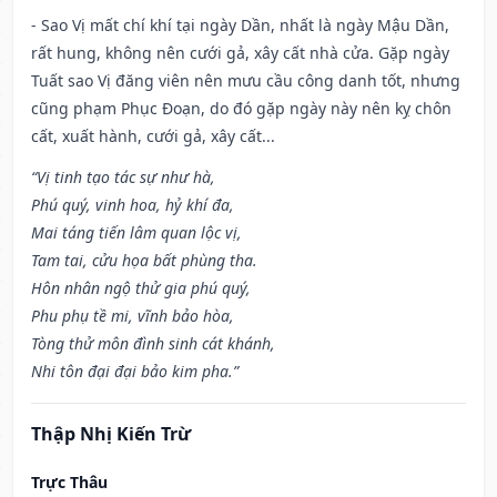
- Sao Vị mất chí khí tại ngày Dần, nhất là ngày Mậu Dần,
rất hung, không nên cưới gả, xây cất nhà cửa. Gặp ngày
Tuất sao Vị đăng viên nên mưu cầu công danh tốt, nhưng
cũng phạm Phục Đoạn, do đó gặp ngày này nên kỵ chôn
cất, xuất hành, cưới gả, xây cất...
“Vị tinh tạo tác sự như hà,
Phú quý, vinh hoa, hỷ khí đa,
Mai táng tiến lâm quan lộc vị,
Tam tai, cửu họa bất phùng tha.
Hôn nhân ngộ thử gia phú quý,
Phu phụ tề mi, vĩnh bảo hòa,
Tòng thử môn đình sinh cát khánh,
Nhi tôn đại đại bảo kim pha.”
Thập Nhị Kiến Trừ
Trực Thâu