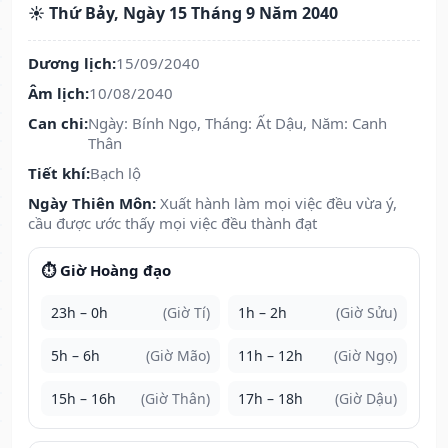
☀️ Thứ Bảy, Ngày 15 Tháng 9 Năm 2040
Dương lịch:
15/09/2040
Âm lịch:
10/08/2040
Can chi:
Ngày: Bính Ngọ, Tháng: Ất Dậu, Năm: Canh
Thân
Tiết khí:
Bạch lộ
Ngày Thiên Môn:
Xuất hành làm mọi việc đều vừa ý,
cầu được ước thấy mọi việc đều thành đạt
⏱️ Giờ Hoàng đạo
23h – 0h
(Giờ Tí)
1h – 2h
(Giờ Sửu)
5h – 6h
(Giờ Mão)
11h – 12h
(Giờ Ngọ)
15h – 16h
(Giờ Thân)
17h – 18h
(Giờ Dậu)