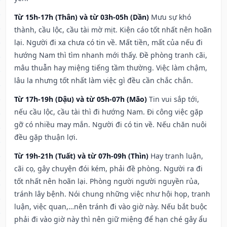
Từ 15h-17h (Thân) và từ 03h-05h (Dần)
Mưu sự khó
thành, cầu lộc, cầu tài mờ mịt. Kiện cáo tốt nhất nên hoãn
lại. Người đi xa chưa có tin về. Mất tiền, mất của nếu đi
hướng Nam thì tìm nhanh mới thấy. Đề phòng tranh cãi,
mâu thuẫn hay miệng tiếng tầm thường. Việc làm chậm,
lâu la nhưng tốt nhất làm việc gì đều cần chắc chắn.
Từ 17h-19h (Dậu) và từ 05h-07h (Mão)
Tin vui sắp tới,
nếu cầu lộc, cầu tài thì đi hướng Nam. Đi công việc gặp
gỡ có nhiều may mắn. Người đi có tin về. Nếu chăn nuôi
đều gặp thuận lợi.
Từ 19h-21h (Tuất) và từ 07h-09h (Thìn)
Hay tranh luận,
cãi cọ, gây chuyện đói kém, phải đề phòng. Người ra đi
tốt nhất nên hoãn lại. Phòng người người nguyền rủa,
tránh lây bệnh. Nói chung những việc như hội họp, tranh
luận, việc quan,…nên tránh đi vào giờ này. Nếu bắt buộc
phải đi vào giờ này thì nên giữ miệng để hạn ché gây ẩu