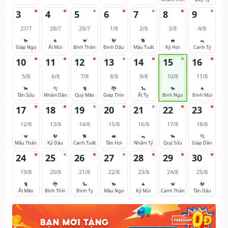
3
4
5
6
7
8
9
27/7
28/7
29/7
1/8
2/8
3/8
4/8
🐎
🐐
🐒
🐓
🐕
🐖
🐀
Giáp Ngọ
Ất Mùi
Bính Thân
Đinh Dậu
Mậu Tuất
Kỷ Hợi
Canh Tý
10
11
12
13
14
15
16
5/8
6/8
7/8
8/8
9/8
10/8
11/8
🐂
🐅
🐈
🐉
🐍
🐎
🐐
Tân Sửu
Nhâm Dần
Quý Mão
Giáp Thìn
Ất Tỵ
Bính Ngọ
Đinh Mùi
17
18
19
20
21
22
23
12/8
13/8
14/8
15/8
16/8
17/8
18/8
🐒
🐓
🐕
🐖
🐀
🐂
🐅
Mậu Thân
Kỷ Dậu
Canh Tuất
Tân Hợi
Nhâm Tý
Quý Sửu
Giáp Dần
24
25
26
27
28
29
30
19/8
20/8
21/8
22/8
23/8
24/8
25/8
🐈
🐉
🐍
🐎
🐐
🐒
🐓
Ất Mão
Bính Thìn
Đinh Tỵ
Mậu Ngọ
Kỷ Mùi
Canh Thân
Tân Dậu