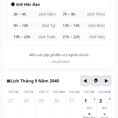
🌑 Giờ Hắc đạo
3h – 4h
(Giờ Dần)
7h – 8h
(Giờ Thìn)
9h – 10h
(Giờ Tỵ)
13h – 14h
(Giờ Mùi)
19h – 20h
(Giờ Tuất)
21h – 22h
(Giờ Hợi)
Mỗi cuộc gặp gỡ đều có ý nghĩa của nó.
— Khuyết danh
Lịch Tháng 9 Năm 2040
THỨ HAI
THỨ BA
THỨ TƯ
THỨ NĂM
THỨ SÁU
THỨ BẢY
CHỦ NHẬT
27
28
29
30
31
1
2
25/7
26/7
🐉
🐍
Nhâm Thìn
Quý Tỵ