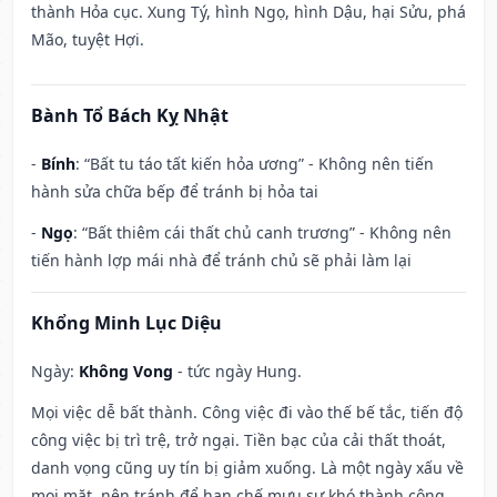
thành Hỏa cục. Xung Tý, hình Ngọ, hình Dậu, hại Sửu, phá
Mão, tuyệt Hợi.
Bành Tổ Bách Kỵ Nhật
-
Bính
: “Bất tu táo tất kiến hỏa ương” - Không nên tiến
hành sửa chữa bếp để tránh bị hỏa tai
-
Ngọ
: “Bất thiêm cái thất chủ canh trương” - Không nên
tiến hành lợp mái nhà để tránh chủ sẽ phải làm lại
Khổng Minh Lục Diệu
Ngày:
Không Vong
- tức ngày Hung.
Mọi việc dễ bất thành. Công việc đi vào thế bế tắc, tiến độ
công việc bị trì trệ, trở ngại. Tiền bạc của cải thất thoát,
danh vọng cũng uy tín bị giảm xuống. Là một ngày xấu về
mọi mặt, nên tránh để hạn chế mưu sự khó thành công