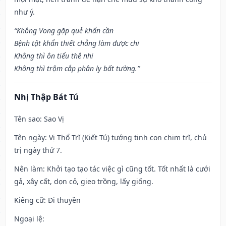
như ý.
“Không Vong gặp quẻ khẩn cần
Bệnh tật khẩn thiết chẳng làm được chi
Không thì ôn tiểu thê nhi
Không thì trộm cắp phân ly bất tường.”
Nhị Thập Bát Tú
Tên sao
: Sao Vị
Tên ngày
: Vị Thổ Trĩ (Kiết Tú) tướng tinh con chim trĩ, chủ
trị ngày thứ 7.
Nên làm
: Khởi tạo tạo tác việc gì cũng tốt. Tốt nhất là cưới
gả, xây cất, dọn cỏ, gieo trồng, lấy giống.
Kiêng cữ
: Đi thuyền
Ngoại lệ
: