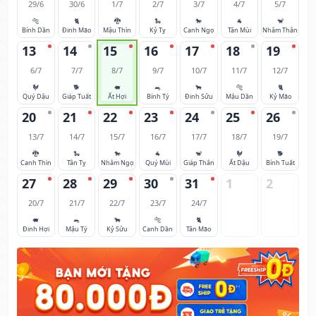
29/6
30/6
1/7
2/7
3/7
4/7
5/7
🐅
🐈
🐉
🐍
🐎
🐐
🐒
Bính Dần
Đinh Mão
Mậu Thìn
Kỷ Tỵ
Canh Ngọ
Tân Mùi
Nhâm Thân
13
14
15
16
17
18
19
6/7
7/7
8/7
9/7
10/7
11/7
12/7
🐓
🐕
🐖
🐀
🐂
🐅
🐈
Quý Dậu
Giáp Tuất
Ất Hợi
Bính Tý
Đinh Sửu
Mậu Dần
Kỷ Mão
20
21
22
23
24
25
26
13/7
14/7
15/7
16/7
17/7
18/7
19/7
🐉
🐍
🐎
🐐
🐒
🐓
🐕
Canh Thìn
Tân Tỵ
Nhâm Ngọ
Quý Mùi
Giáp Thân
Ất Dậu
Bính Tuất
27
28
29
30
31
1
2
20/7
21/7
22/7
23/7
24/7
🐖
🐀
🐂
🐅
🐈
Đinh Hợi
Mậu Tý
Kỷ Sửu
Canh Dần
Tân Mão