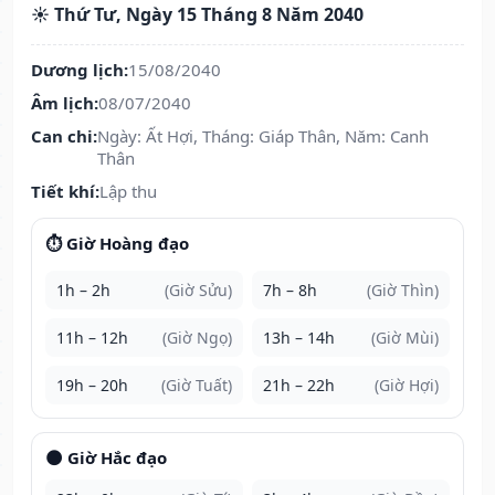
☀️ Thứ Tư, Ngày 15 Tháng 8 Năm 2040
Dương lịch:
15/08/2040
Âm lịch:
08/07/2040
Can chi:
Ngày: Ất Hợi, Tháng: Giáp Thân, Năm: Canh
Thân
Tiết khí:
Lập thu
⏱️ Giờ Hoàng đạo
1h – 2h
(Giờ Sửu)
7h – 8h
(Giờ Thìn)
11h – 12h
(Giờ Ngọ)
13h – 14h
(Giờ Mùi)
19h – 20h
(Giờ Tuất)
21h – 22h
(Giờ Hợi)
🌑 Giờ Hắc đạo