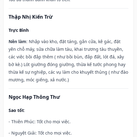
Thập Nhị Kiến Trừ
Trực Bình
Nên làm
: Nhập vào kho, đặt táng, gắn cửa, kê gác, đặt
yên chỗ máy, sửa chữa làm tàu, khai trương tàu thuyền,
các việc bồi đắp thêm ( như bồi bùn, đắp đất, lót đá, xây
bờ kè.) Lót giường đóng giường, thừa kế tước phong hay
thừa kế sự nghiệp, các vụ làm cho khuyết thủng ( như đào
mương, móc giếng, xả nước.)
Ngọc Hạp Thông Thư
Sao tốt
:
- Thiên Phúc: Tốt cho mọi việc.
- Nguyệt Giải: Tốt cho mọi việc.