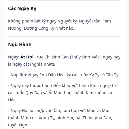
Các Ngày Kỵ
Không phạm bất kỳ ngày Nguyệt kỵ, Nguyệt tận, Tam
Nương, Dương Công Kỵ Nhật nào.
Ngũ Hành
Ngày:
Ất Hợi
- tức Chi sinh Can (Thủy sinh Mộc), ngày này
là ngày cát (nghĩa nhật).
- Nạp âm: Ngày Sơn Đầu Hỏa, kỵ các tuổi: Kỷ Tỵ và Tân Tỵ.
- Ngày này thuộc hành Hỏa khắc với hành Kim, ngoại trừ
các tuổi: Quý Dậu và Ất Mùi thuộc hành Kim không sợ
Hỏa.
- Ngày Hợi lục hợp với Dần, tam hợp với Mão và Mùi
thành Mộc cục. Xung Tỵ, hình Hợi, hại Thân, phá Dần,
tuyệt Ngọ.