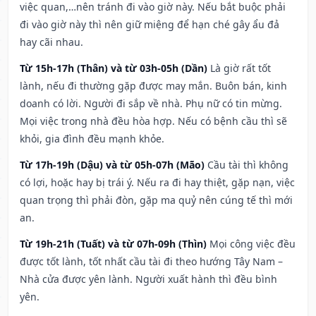
việc quan,…nên tránh đi vào giờ này. Nếu bắt buộc phải
đi vào giờ này thì nên giữ miệng để hạn ché gây ẩu đả
hay cãi nhau.
Từ 15h-17h (Thân) và từ 03h-05h (Dần)
Là giờ rất tốt
lành, nếu đi thường gặp được may mắn. Buôn bán, kinh
doanh có lời. Người đi sắp về nhà. Phụ nữ có tin mừng.
Mọi việc trong nhà đều hòa hợp. Nếu có bệnh cầu thì sẽ
khỏi, gia đình đều mạnh khỏe.
Từ 17h-19h (Dậu) và từ 05h-07h (Mão)
Cầu tài thì không
có lợi, hoặc hay bị trái ý. Nếu ra đi hay thiệt, gặp nạn, việc
quan trọng thì phải đòn, gặp ma quỷ nên cúng tế thì mới
an.
Từ 19h-21h (Tuất) và từ 07h-09h (Thìn)
Mọi công việc đều
được tốt lành, tốt nhất cầu tài đi theo hướng Tây Nam –
Nhà cửa được yên lành. Người xuất hành thì đều bình
yên.