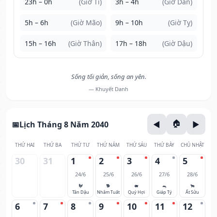
23h – 0h
(Giờ Tí)
3h – 4h
(Giờ Dần)
5h – 6h
(Giờ Mão)
9h – 10h
(Giờ Tỵ)
15h – 16h
(Giờ Thân)
17h – 18h
(Giờ Dậu)
Sống tối giản, sống an yên.
— Khuyết Danh
Lịch Tháng 8 Năm 2040
THỨ HAI
THỨ BA
THỨ TƯ
THỨ NĂM
THỨ SÁU
THỨ BẢY
CHỦ NHẬT
30
31
1
2
3
4
5
24/6
25/6
26/6
27/6
28/6
🐓
🐕
🐖
🐀
🐂
Tân Dậu
Nhâm Tuất
Quý Hợi
Giáp Tý
Ất Sửu
6
7
8
9
10
11
12