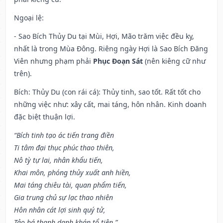
Ngoại lệ
:
- Sao Bích Thủy Du tại Mùi, Hợi, Mão trăm việc đều kỵ,
nhất là trong Mùa Đông. Riêng ngày Hợi là Sao Bích Đăng
Viên nhưng phạm phải
Phục Đoạn Sát
(nên kiêng cữ như
trên).
Bích: Thủy Du (con rái cá): Thủy tinh, sao tốt. Rất tốt cho
những việc như: xây cất, mai táng, hôn nhân. Kinh doanh
đặc biệt thuận lợi.
“Bích tinh tạo ác tiến trang điền
Ti tâm đại thục phúc thao thiên,
Nô tỳ tự lai, nhân khẩu tiến,
Khai môn, phóng thủy xuất anh hiền,
Mai táng chiêu tài, quan phẩm tiến,
Gia trung chủ sự lạc thao nhiên
Hôn nhân cát lợi sinh quý tử,
Tảo bá thanh danh khán tổ tiên.”