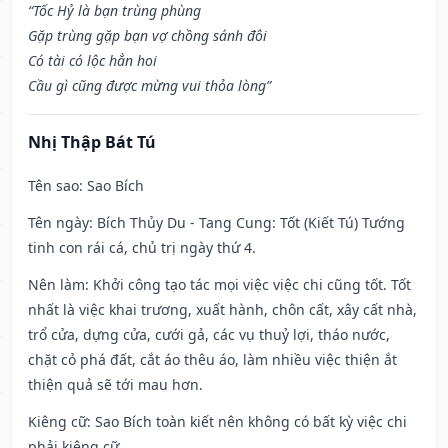
“Tốc Hỷ là bạn trùng phùng
Gặp trùng gặp bạn vợ chồng sánh đôi
Có tài có lộc hẳn hoi
Cầu gì cũng được mừng vui thỏa lòng”
Nhị Thập Bát Tú
Tên sao
: Sao Bích
Tên ngày
: Bích Thủy Du - Tang Cung: Tốt (Kiết Tú) Tướng
tinh con rái cá, chủ trị ngày thứ 4.
Nên làm
: Khởi công tạo tác mọi việc việc chi cũng tốt. Tốt
nhất là việc khai trương, xuất hành, chôn cất, xây cất nhà,
trổ cửa, dựng cửa, cưới gả, các vụ thuỷ lợi, tháo nước,
chặt cỏ phá đất, cắt áo thêu áo, làm nhiều việc thiện ắt
thiện quả sẽ tới mau hơn.
Kiêng cữ
: Sao Bích toàn kiết nên không có bất kỳ việc chi
phải kiêng cữ.