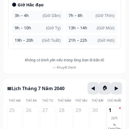
🌑 Giờ Hắc đạo
3h – 4h
(Giờ Dần)
7h – 8h
(Giờ Thìn)
9h – 10h
(Giờ Tỵ)
13h – 14h
(Giờ Mùi)
19h – 20h
(Giờ Tuất)
21h – 22h
(Giờ Hợi)
Không có bình yên nếu trong lòng bạn là bão tố.
— Khuyết Danh
Lịch Tháng 7 Năm 2040
THỨ HAI
THỨ BA
THỨ TƯ
THỨ NĂM
THỨ SÁU
THỨ BẢY
CHỦ NHẬT
25
26
27
28
29
30
1
22/5
🐅
Canh Dần