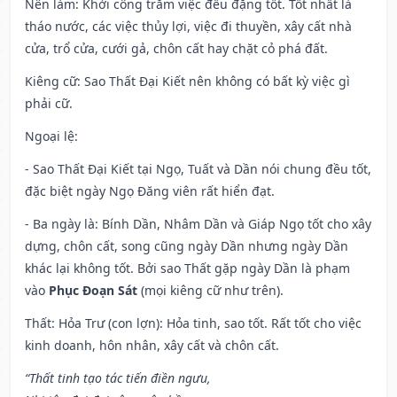
Nên làm
: Khởi công trăm việc đều đặng tốt. Tốt nhất là
tháo nước, các việc thủy lợi, việc đi thuyền, xây cất nhà
cửa, trổ cửa, cưới gả, chôn cất hay chặt cỏ phá đất.
Kiêng cữ
: Sao Thất Đại Kiết nên không có bất kỳ việc gì
phải cữ.
Ngoại lệ
:
- Sao Thất Đại Kiết tại Ngọ, Tuất và Dần nói chung đều tốt,
đặc biệt ngày Ngọ Đăng viên rất hiển đạt.
- Ba ngày là: Bính Dần, Nhâm Dần và Giáp Ngọ tốt cho xây
dựng, chôn cất, song cũng ngày Dần nhưng ngày Dần
khác lại không tốt. Bởi sao Thất gặp ngày Dần là phạm
vào
Phục Đoạn Sát
(mọi kiêng cữ như trên).
Thất: Hỏa Trư (con lợn): Hỏa tinh, sao tốt. Rất tốt cho việc
kinh doanh, hôn nhân, xây cất và chôn cất.
“Thất tinh tạo tác tiến điền ngưu,