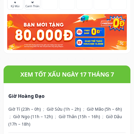
🐐
🐒
Kỷ Mùi
Canh Thân
XEM TỐT XẤU NGÀY 17 THÁNG 7
Giờ Hoàng Đạo
Giờ Tí (23h – 0h)
;
Giờ Sửu (1h – 2h)
;
Giờ Mão (5h – 6h)
;
Giờ Ngọ (11h – 12h)
;
Giờ Thân (15h – 16h)
;
Giờ Dậu
(17h – 18h)