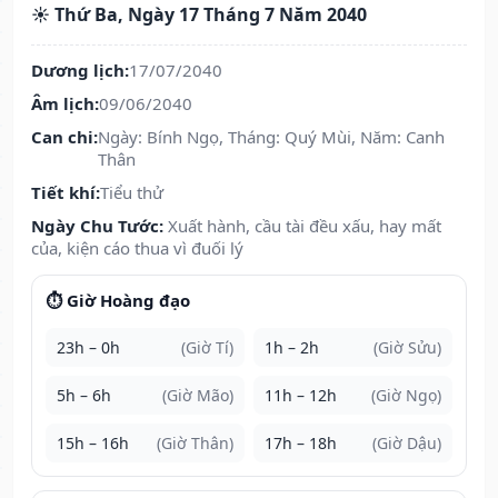
☀️ Thứ Ba, Ngày 17 Tháng 7 Năm 2040
Dương lịch:
17/07/2040
Âm lịch:
09/06/2040
Can chi:
Ngày: Bính Ngọ, Tháng: Quý Mùi, Năm: Canh
Thân
Tiết khí:
Tiểu thử
Ngày Chu Tước:
Xuất hành, cầu tài đều xấu, hay mất
của, kiện cáo thua vì đuối lý
⏱️ Giờ Hoàng đạo
23h – 0h
(Giờ Tí)
1h – 2h
(Giờ Sửu)
5h – 6h
(Giờ Mão)
11h – 12h
(Giờ Ngọ)
15h – 16h
(Giờ Thân)
17h – 18h
(Giờ Dậu)