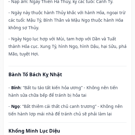
- Nạp âm: Ngày Thiên Hà Thủy, kỵ các tuổi: Canh Tý.
- Ngày này thuộc hành Thủy khắc với hành Hỏa, ngoại trừ
các tuổi: Mậu Tý, Bính Thân và Mậu Ngọ thuộc hành Hỏa
không sợ Thủy.
- Ngày Ngọ lục hợp với Mùi, tam hợp với Dần và Tuất
thành Hỏa cục. Xung Tý, hình Ngọ, hình Dậu, hại Sửu, phá
Mão, tuyệt Hợi.
Bành Tổ Bách Kỵ Nhật
-
Bính
: “Bất tu táo tất kiến hỏa ương” - Không nên tiến
hành sửa chữa bếp để tránh bị hỏa tai
-
Ngọ
: “Bất thiêm cái thất chủ canh trương” - Không nên
tiến hành lợp mái nhà để tránh chủ sẽ phải làm lại
Khổng Minh Lục Diệu