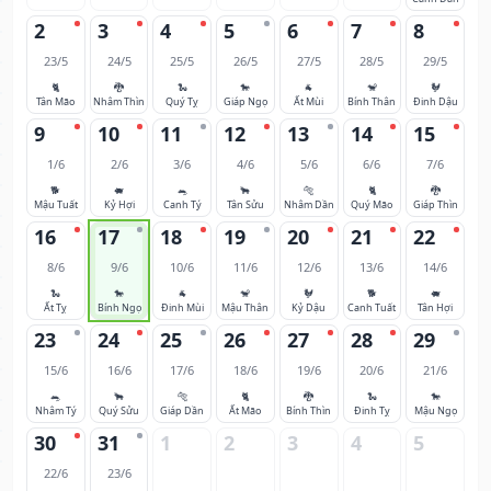
2
3
4
5
6
7
8
23/5
24/5
25/5
26/5
27/5
28/5
29/5
🐈
🐉
🐍
🐎
🐐
🐒
🐓
Tân Mão
Nhâm Thìn
Quý Tỵ
Giáp Ngọ
Ất Mùi
Bính Thân
Đinh Dậu
9
10
11
12
13
14
15
1/6
2/6
3/6
4/6
5/6
6/6
7/6
🐕
🐖
🐀
🐂
🐅
🐈
🐉
Mậu Tuất
Kỷ Hợi
Canh Tý
Tân Sửu
Nhâm Dần
Quý Mão
Giáp Thìn
16
17
18
19
20
21
22
8/6
9/6
10/6
11/6
12/6
13/6
14/6
🐍
🐎
🐐
🐒
🐓
🐕
🐖
Ất Tỵ
Bính Ngọ
Đinh Mùi
Mậu Thân
Kỷ Dậu
Canh Tuất
Tân Hợi
23
24
25
26
27
28
29
15/6
16/6
17/6
18/6
19/6
20/6
21/6
🐀
🐂
🐅
🐈
🐉
🐍
🐎
Nhâm Tý
Quý Sửu
Giáp Dần
Ất Mão
Bính Thìn
Đinh Tỵ
Mậu Ngọ
30
31
1
2
3
4
5
22/6
23/6