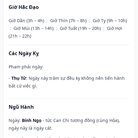
Giờ Hắc Đạo
Giờ Dần (3h – 4h)
;
Giờ Thìn (7h – 8h)
;
Giờ Tỵ (9h – 10h)
;
Giờ Mùi (13h – 14h)
;
Giờ Tuất (19h – 20h)
;
Giờ Hợi
(21h – 22h)
Các Ngày Kỵ
Phạm phải ngày:
-
Thụ Tử
: Ngày này trăm sự đều kỵ không nên tiến hành
bất cứ việc gì.
Ngũ Hành
Ngày:
Bính Ngọ
- tức Can Chi tương đồng (cùng Hỏa),
ngày này là ngày cát.