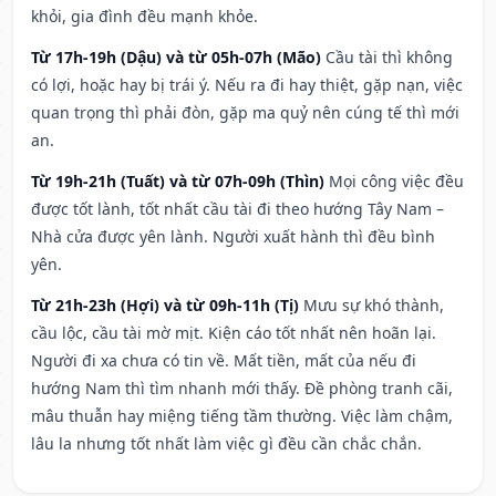
khỏi, gia đình đều mạnh khỏe.
Từ 17h-19h (Dậu) và từ 05h-07h (Mão)
Cầu tài thì không
có lợi, hoặc hay bị trái ý. Nếu ra đi hay thiệt, gặp nạn, việc
quan trọng thì phải đòn, gặp ma quỷ nên cúng tế thì mới
an.
Từ 19h-21h (Tuất) và từ 07h-09h (Thìn)
Mọi công việc đều
được tốt lành, tốt nhất cầu tài đi theo hướng Tây Nam –
Nhà cửa được yên lành. Người xuất hành thì đều bình
yên.
Từ 21h-23h (Hợi) và từ 09h-11h (Tị)
Mưu sự khó thành,
cầu lộc, cầu tài mờ mịt. Kiện cáo tốt nhất nên hoãn lại.
Người đi xa chưa có tin về. Mất tiền, mất của nếu đi
hướng Nam thì tìm nhanh mới thấy. Đề phòng tranh cãi,
mâu thuẫn hay miệng tiếng tầm thường. Việc làm chậm,
lâu la nhưng tốt nhất làm việc gì đều cần chắc chắn.