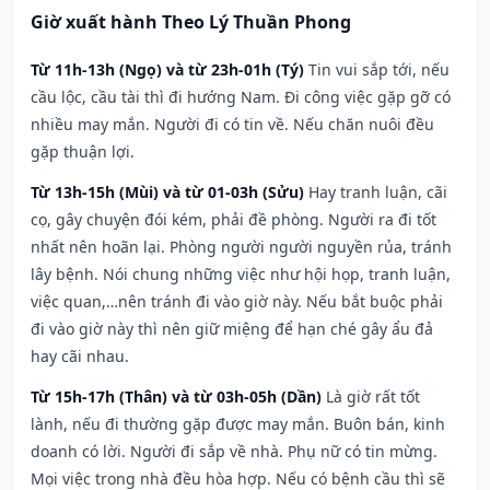
Giờ xuất hành Theo Lý Thuần Phong
Từ 11h-13h (Ngọ) và từ 23h-01h (Tý)
Tin vui sắp tới, nếu
cầu lộc, cầu tài thì đi hướng Nam. Đi công việc gặp gỡ có
nhiều may mắn. Người đi có tin về. Nếu chăn nuôi đều
gặp thuận lợi.
Từ 13h-15h (Mùi) và từ 01-03h (Sửu)
Hay tranh luận, cãi
cọ, gây chuyện đói kém, phải đề phòng. Người ra đi tốt
nhất nên hoãn lại. Phòng người người nguyền rủa, tránh
lây bệnh. Nói chung những việc như hội họp, tranh luận,
việc quan,…nên tránh đi vào giờ này. Nếu bắt buộc phải
đi vào giờ này thì nên giữ miệng để hạn ché gây ẩu đả
hay cãi nhau.
Từ 15h-17h (Thân) và từ 03h-05h (Dần)
Là giờ rất tốt
lành, nếu đi thường gặp được may mắn. Buôn bán, kinh
doanh có lời. Người đi sắp về nhà. Phụ nữ có tin mừng.
Mọi việc trong nhà đều hòa hợp. Nếu có bệnh cầu thì sẽ