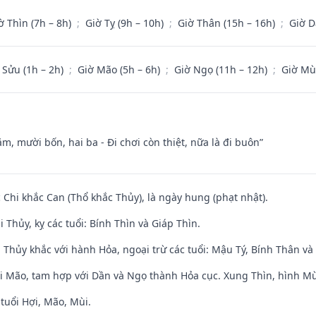
ờ Thìn (7h – 8h)
;
Giờ Tỵ (9h – 10h)
;
Giờ Thân (15h – 16h)
;
Giờ D
 Sửu (1h – 2h)
;
Giờ Mão (5h – 6h)
;
Giờ Ngọ (11h – 12h)
;
Giờ Mù
m, mười bốn, hai ba - Đi chơi còn thiệt, nữa là đi buôn”
c Chi khắc Can (Thổ khắc Thủy), là ngày hung (phạt nhật).
 Thủy, kỵ các tuổi: Bính Thìn và Giáp Thìn.
 Thủy khắc với hành Hỏa, ngoại trừ các tuổi: Mậu Tý, Bính Thân 
ới Mão, tam hợp với Dần và Ngọ thành Hỏa cục. Xung Thìn, hình Mùi
tuổi Hợi, Mão, Mùi.