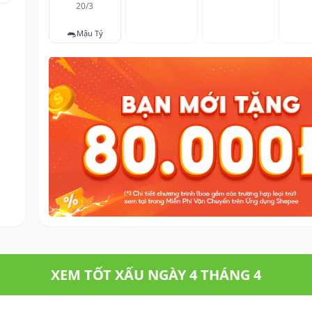
20/3
🐀
Mậu Tý
XEM TỐT XẤU NGÀY 4 THÁNG 4