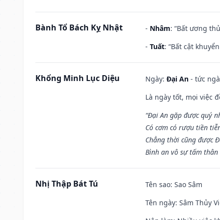
Bành Tổ Bách Kỵ Nhật
-
Nhâm
: “Bất ương th
-
Tuất
: “Bất cật khuyể
Khổng Minh Lục Diệu
Ngày:
Đại An
- tức ngà
Là ngày tốt, mọi việc
“Đại An gặp được quý n
Có cơm có rượu tiền tiễ
Chẳng thời cũng được Đ
Bình an vô sự tấm thân
Nhị Thập Bát Tú
Tên sao
: Sao Sâm
Tên ngày
: Sâm Thủy Vi