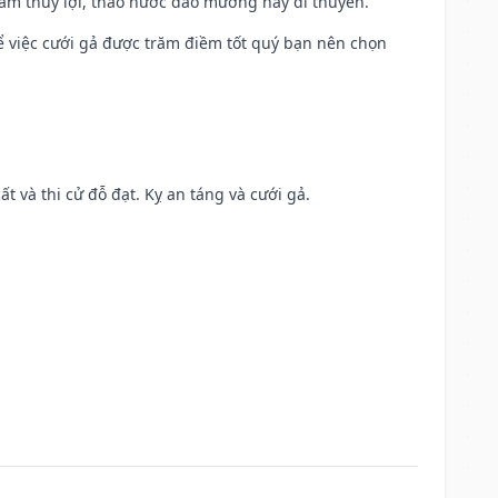
 làm thủy lợi, tháo nước đào mương hay đi thuyền.
để việc cưới gả được trăm điềm tốt quý bạn nên chọn
ất và thi cử đỗ đạt. Kỵ an táng và cưới gả.