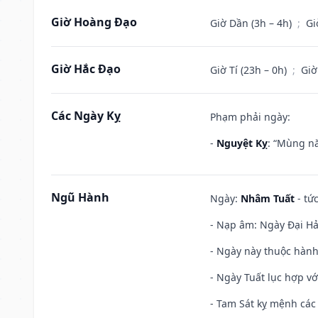
Giờ Hoàng Đạo
Giờ Dần (3h – 4h)
;
Gi
Giờ Hắc Đạo
Giờ Tí (23h – 0h)
;
Giờ
Các Ngày Kỵ
Phạm phải ngày:
-
Nguyệt Kỵ
: “Mùng nă
Ngũ Hành
Ngày:
Nhâm Tuất
- tứ
- Nạp âm: Ngày Đại Hải
- Ngày này thuộc hành
- Ngày Tuất lục hợp v
- Tam Sát kỵ mệnh các 