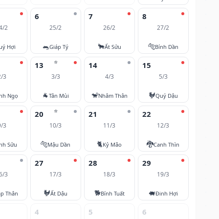
6
7
8
4/2
25/2
26/2
27/2
🐀
🐂
🐅
uý Hợi
Giáp Tý
Ất Sửu
Bính Dần
⭐
13
14
15
2/3
3/3
4/3
5/3
🐐
🐒
🐓
nh Ngọ
Tân Mùi
Nhâm Thân
Quý Dậu
⭐
20
21
22
9/3
10/3
11/3
12/3
🐅
🐈
🐉
nh Sửu
Mậu Dần
Kỷ Mão
Canh Thìn
27
28
29
6/3
17/3
18/3
19/3
🐓
🐕
🐖
áp Thân
Ất Dậu
Bính Tuất
Đinh Hợi
4
5
6