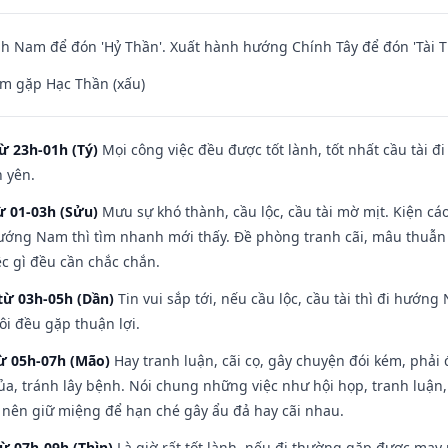
 Nam để đón 'Hỷ Thần'. Xuất hành hướng Chính Tây để đón 'Tài T
m gặp Hạc Thần (xấu)
ừ 23h-01h (Tý)
Mọi công việc đều được tốt lành, tốt nhất cầu tài
h yên.
ừ 01-03h (Sửu)
Mưu sự khó thành, cầu lộc, cầu tài mờ mịt. Kiện cáo
hướng Nam thì tìm nhanh mới thấy. Đề phòng tranh cãi, mâu thuẫn
ệc gì đều cần chắc chắn.
từ 03h-05h (Dần)
Tin vui sắp tới, nếu cầu lộc, cầu tài thì đi hướ
ôi đều gặp thuận lợi.
từ 05h-07h (Mão)
Hay tranh luận, cãi cọ, gây chuyện đói kém, phải
a, tránh lây bệnh. Nói chung những việc như hội họp, tranh luận,
ì nên giữ miệng để hạn ché gây ẩu đả hay cãi nhau.
từ 07h-09h (Thìn)
Là giờ rất tốt lành, nếu đi thường gặp được may