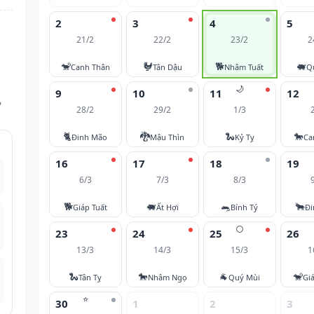
2
3
4
5
21/2
22/2
23/2
2
🐒
🐓
🐕
🐖
Canh Thân
Tân Dậu
Nhâm Tuất
Q
🌙
9
10
11
12
,
28/2
29/2
1/3
🐈
🐉
🐍
🐎
Đinh Mão
Mậu Thìn
Kỷ Tỵ
Ca
16
17
18
19
6/3
7/3
8/3
🐕
🐖
🐀
🐂
Giáp Tuất
Ất Hợi
Bính Tý
Đi
🌕
23
24
25
26
13/3
14/3
15/3
1
🐍
🐎
🐐
🐒
Tân Tỵ
Nhâm Ngọ
Quý Mùi
Gi
⭐
30
1
2
3