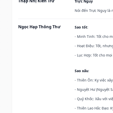
Thập Nhị Kiến Trừ
Trực Nguy
Nói đến Trực Nguy là 
Ngọc Hạp Thông Thư
Sao tốt
:
- Minh Tinh: Tốt cho m
- Hoạt Điệu: Tốt, nhưn
- Lục Hợp: Tốt cho mọi 
Sao xấu
:
- Thiên Ôn: Kỵ việc xâ
- Nguyệt Hư (Nguyệt Sá
- Quỷ Khốc: Xấu với việ
- Thiên Lao Hắc Đạo: K