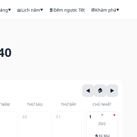
háng
📖
Lịch năm
🧧
Đếm ngược Tết
🧭
Khám phá
▼
▼
▼
40
 NĂM
THỨ SÁU
THỨ BẢY
CHỦ NHẬT
⭐
30
31
1
20/2
🐐
Kỷ Mùi