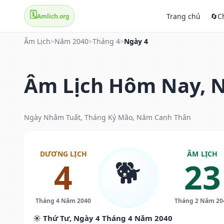
🗓️
Trang chủ
🔄
C
Amlich.org
Âm Lịch
>
Năm 2040
>
Tháng 4
>
Ngày 4
Âm Lịch Hôm Nay, N
Ngày Nhâm Tuất, Tháng Kỷ Mão, Năm Canh Thân
DƯƠNG LỊCH
ÂM LỊCH
🐕
4
23
Tháng 4 Năm 2040
Tháng 2 Năm 20
☀️ Thứ Tư, Ngày 4 Tháng 4 Năm 2040