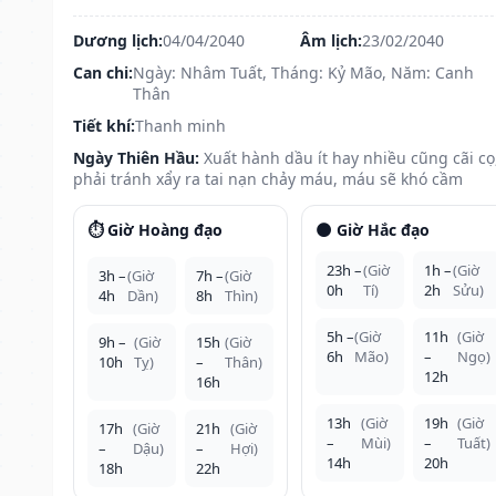
Dương lịch:
04/04/2040
Âm lịch:
23/02/2040
Can chi:
Ngày: Nhâm Tuất, Tháng: Kỷ Mão, Năm: Canh
Thân
Tiết khí:
Thanh minh
Ngày Thiên Hầu:
Xuất hành dầu ít hay nhiều cũng cãi cọ
phải tránh xẩy ra tai nạn chảy máu, máu sẽ khó cầm
⏱️ Giờ Hoàng đạo
🌑 Giờ Hắc đạo
23h –
(Giờ
1h –
(Giờ
3h –
(Giờ
7h –
(Giờ
0h
Tí)
2h
Sửu)
4h
Dần)
8h
Thìn)
5h –
(Giờ
11h
(Giờ
9h –
(Giờ
15h
(Giờ
6h
Mão)
–
Ngọ)
10h
Tỵ)
–
Thân)
12h
16h
13h
(Giờ
19h
(Giờ
17h
(Giờ
21h
(Giờ
–
Mùi)
–
Tuất)
–
Dậu)
–
Hợi)
14h
20h
18h
22h