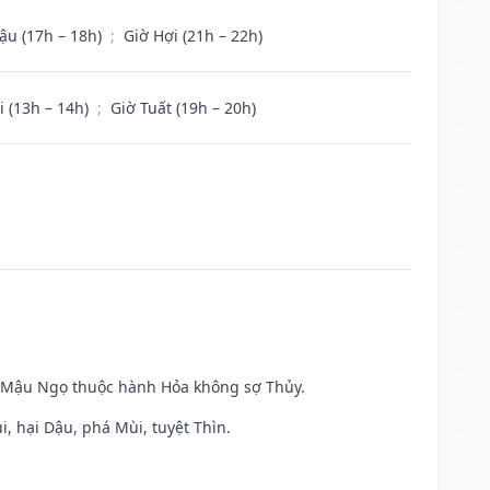
ậu (17h – 18h)
;
Giờ Hợi (21h – 22h)
i (13h – 14h)
;
Giờ Tuất (19h – 20h)
và Mậu Ngọ thuộc hành Hỏa không sợ Thủy.
, hại Dậu, phá Mùi, tuyệt Thìn.