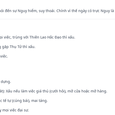
nói đến sự Nguy hiểm, suy thoái. Chính vì thế ngày có trực Nguy l
ọi việc, trùng với Thiên Lao Hắc Đạo thì xấu.
g gặp Thụ Tử thì xấu.
việc.
y dựng.
t): Xấu nếu làm việc giá thú (cưới hỏi), mở cửa hoặc mở hàng.
c tế tự (cúng bái), mai táng.
ỵ mọi việc đại sự.