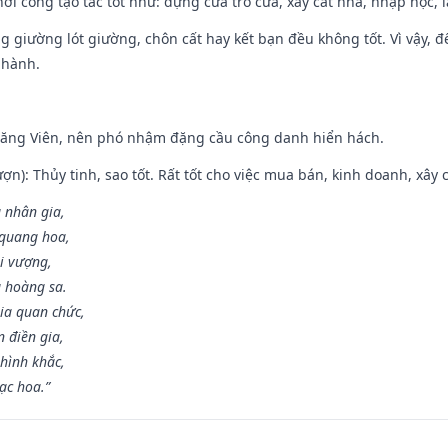
hởi công tạo tác tốt như: dựng cửa trổ cửa, xây cất nhà, nhập học,
ng giường lót giường, chôn cất hay kết bạn đều không tốt. Vì vậy, 
 hành.
Đăng Viên, nên phó nhậm đặng cầu công danh hiển hách.
ợn): Thủy tinh, sao tốt. Rất tốt cho việc mua bán, kinh doanh, xây c
 nhân gia,
i quang hoa,
ài vượng,
g hoàng sa.
ia quan chức,
 điền gia,
hình khắc,
ạc hoa.”