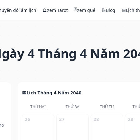
🃏
huyển đổi âm lịch
🔮
Xem Tarot
Xem quẻ
📝
Blog
📅
Lịch t
gày 4 Tháng 4 Năm 20
Lịch Tháng 4 Năm 2040
THỨ HAI
THỨ BA
THỨ TƯ
THỨ
26
27
28
29
40