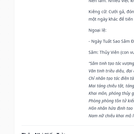
Nên làm
: Nhiều việc k
Kiêng cữ
: Cưới gả, đó
một ngày khác để tiến
Ngoại lệ
:
- Ngày Tuất Sao Sâm 
Sâm: Thủy Viên (con vư
“Sâm tinh tạo tác vượng
Văn tinh triều diệu, đạ
Chỉ nhân tạo tác điền t
Mai táng chiêu tật, tán
Khai môn, phóng thủy g
Phòng phòng tôn tử kiến
Hôn nhân hứa định tao 
Nam nữ chiêu khai mộ l