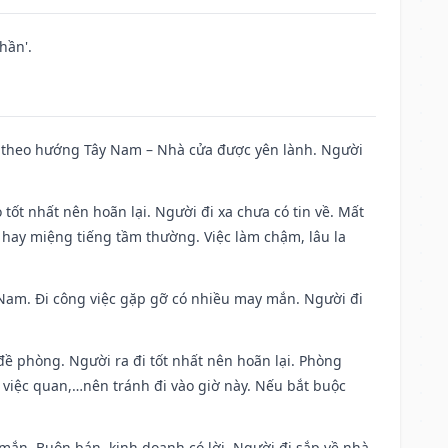
hần'.
 đi theo hướng Tây Nam – Nhà cửa được yên lành. Người
 tốt nhất nên hoãn lại. Người đi xa chưa có tin về. Mất
 hay miệng tiếng tầm thường. Việc làm chậm, lâu la
ng Nam. Đi công việc gặp gỡ có nhiều may mắn. Người đi
 đề phòng. Người ra đi tốt nhất nên hoãn lại. Phòng
 việc quan,…nên tránh đi vào giờ này. Nếu bắt buộc
 mắn. Buôn bán, kinh doanh có lời. Người đi sắp về nhà.