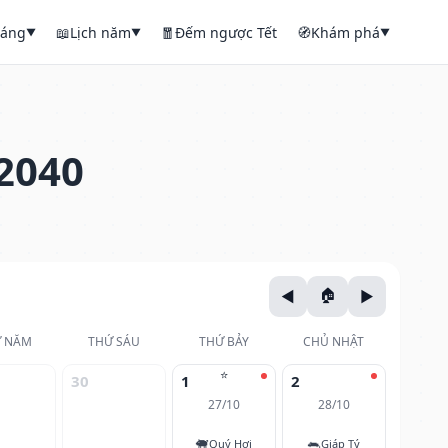
háng
📖
Lịch năm
🧧
Đếm ngược Tết
🧭
Khám phá
▼
▼
▼
2040
 NĂM
THỨ SÁU
THỨ BẢY
CHỦ NHẬT
⭐
30
1
2
27/10
28/10
🐖
🐀
Quý Hợi
Giáp Tý