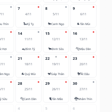
7
8
9
/11
4/11
5/11
6/11
🐍
🐎
🐐
u Thìn
Kỷ Tỵ
Canh Ngọ
Tân Mùi
14
15
16
0/11
11/11
12/11
13/11
🐀
🐂
🐅
Ất Hợi
Bính Tý
Đinh Sửu
Mậu Dần
⭐
21
22
23
7/11
18/11
19/11
20/11
🐐
🐒
🐓
âm Ngọ
Quý Mùi
Giáp Thân
Ất Dậu
28
29
30
4/11
25/11
26/11
27/11
🐅
🐈
🐉
ỷ Sửu
Canh Dần
Tân Mão
Nhâm Thìn
4
5
6