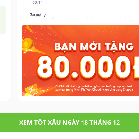
28/11
🐍
Quý Tỵ
XEM TỐT XẤU NGÀY 18 THÁNG 12