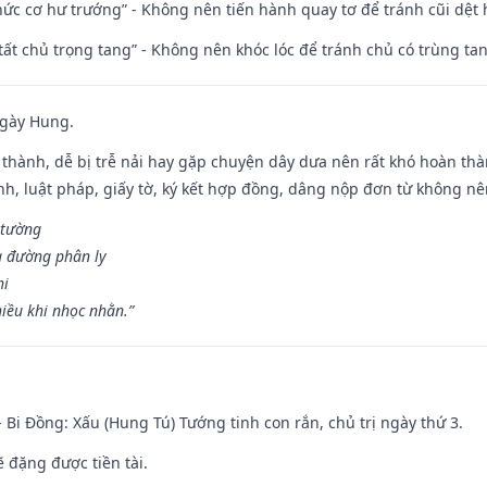
 chức cơ hư trướng” - Không nên tiến hành quay tơ để tránh cũi dệt
 tất chủ trọng tang” - Không nên khóc lóc để tránh chủ có trùng ta
ngày Hung.
 thành, dễ bị trễ nải hay gặp chuyện dây dưa nên rất khó hoàn th
ính, luật pháp, giấy tờ, ký kết hợp đồng, dâng nộp đơn từ không nên
 tường
a đường phân ly
hi
iều khi nhọc nhằn.”
- Bi Đồng: Xấu (Hung Tú) Tướng tinh con rắn, chủ trị ngày thứ 3.
ẽ đặng được tiền tài.