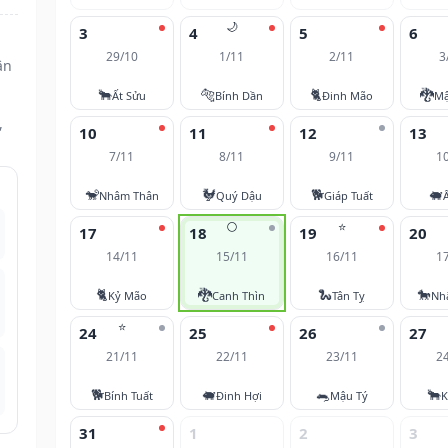
🌙
3
4
5
6
29/10
1/11
2/11
3
ân
🐂
🐅
🐈
🐉
Ất Sửu
Bính Dần
Đinh Mão
Mậ
,
10
11
12
13
7/11
8/11
9/11
1
🐒
🐓
🐕
🐖
Nhâm Thân
Quý Dậu
Giáp Tuất
🌕
⭐
17
18
19
20
14/11
15/11
16/11
1
🐈
🐉
🐍
🐎
Kỷ Mão
Canh Thìn
Tân Tỵ
Nh
⭐
24
25
26
27
21/11
22/11
23/11
2
🐕
🐖
🐀
🐂
Bính Tuất
Đinh Hợi
Mậu Tý
K
31
1
2
3