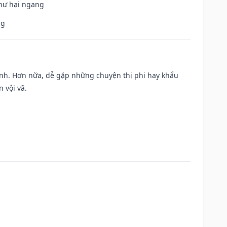
 hư hại ngang
ng
ành. Hơn nữa, dễ gặp những chuyện thị phi hay khẩu
 vội vã.