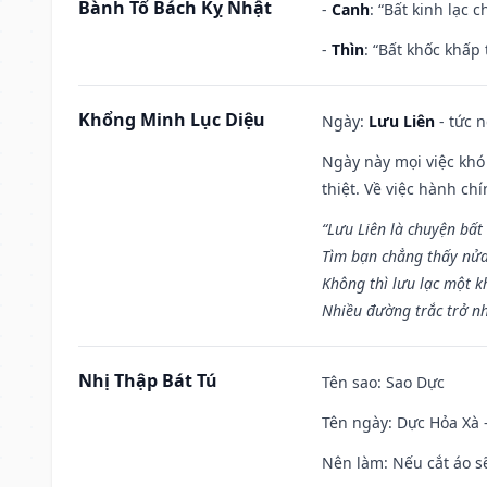
Bành Tổ Bách Kỵ Nhật
-
Canh
: “Bất kinh lạc
-
Thìn
: “Bất khốc khấp
Khổng Minh Lục Diệu
Ngày:
Lưu Liên
- tức 
Ngày này mọi việc khó
thiệt. Về việc hành ch
“Lưu Liên là chuyện bất
Tìm bạn chẳng thấy nử
Không thì lưu lạc một k
Nhiều đường trắc trở nh
Nhị Thập Bát Tú
Tên sao
: Sao Dực
Tên ngày
: Dực Hỏa Xà 
Nên làm
: Nếu cắt áo s