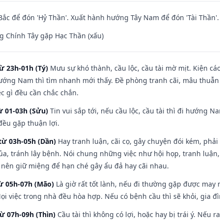
ắc để đón 'Hỷ Thần'. Xuất hành hướng Tây Nam để đón 'Tài Thần'.
g Chính Tây gặp Hạc Thần (xấu)
ừ 23h-01h (Tý)
Mưu sự khó thành, cầu lộc, cầu tài mờ mịt. Kiện cáo
hướng Nam thì tìm nhanh mới thấy. Đề phòng tranh cãi, mâu thuẫn
ệc gì đều cần chắc chắn.
ừ 01-03h (Sửu)
Tin vui sắp tới, nếu cầu lộc, cầu tài thì đi hướng 
đều gặp thuận lợi.
từ 03h-05h (Dần)
Hay tranh luận, cãi cọ, gây chuyện đói kém, phải
a, tránh lây bệnh. Nói chung những việc như hội họp, tranh luận,
ì nên giữ miệng để hạn ché gây ẩu đả hay cãi nhau.
từ 05h-07h (Mão)
Là giờ rất tốt lành, nếu đi thường gặp được may 
ọi việc trong nhà đều hòa hợp. Nếu có bệnh cầu thì sẽ khỏi, gia 
từ 07h-09h (Thìn)
Cầu tài thì không có lợi, hoặc hay bị trái ý. Nếu r