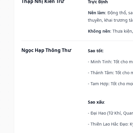
Thập Nhị Kiến Trừ
Trực Định
Nên làm
: Động thổ, s
thuyền, khai trương tà
Không nên
: Thưa kiện
Ngọc Hạp Thông Thư
Sao tốt
:
- Minh Tinh: Tốt cho m
- Thánh Tâm: Tốt cho m
- Tam Hợp: Tốt cho mọi
Sao xấu
:
- Đại Hao (Tử Khí, Qua
- Thiên Lao Hắc Đạo: K