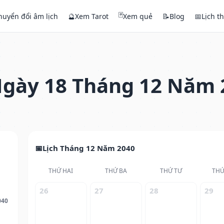
🃏
huyển đổi âm lịch
🔮
Xem Tarot
Xem quẻ
📝
Blog
📅
Lịch t
gày 18 Tháng 12 Năm 
Lịch Tháng 12 Năm 2040
THỨ HAI
THỨ BA
THỨ TƯ
THỨ
26
27
28
29
040