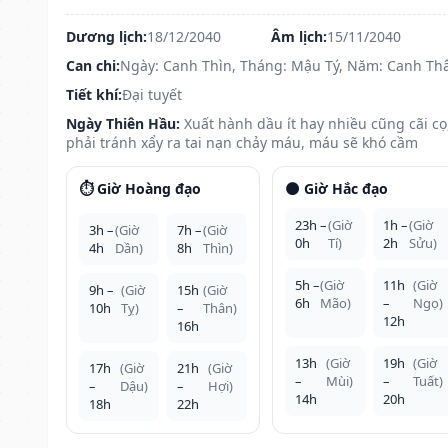
Dương lịch:
18/12/2040
Âm lịch:
15/11/2040
Can chi:
Ngày: Canh Thìn, Tháng: Mậu Tý, Năm: Canh Th
Tiết khí:
Đại tuyết
Ngày Thiên Hầu:
Xuất hành dầu ít hay nhiều cũng cãi cọ
phải tránh xẩy ra tai nạn chảy máu, máu sẽ khó cầm
⏱️ Giờ Hoàng đạo
🌑 Giờ Hắc đạo
23h –
(Giờ
1h –
(Giờ
3h –
(Giờ
7h –
(Giờ
0h
Tí)
2h
Sửu)
4h
Dần)
8h
Thìn)
5h –
(Giờ
11h
(Giờ
9h –
(Giờ
15h
(Giờ
6h
Mão)
–
Ngọ)
10h
Tỵ)
–
Thân)
12h
16h
13h
(Giờ
19h
(Giờ
17h
(Giờ
21h
(Giờ
–
Mùi)
–
Tuất)
–
Dậu)
–
Hợi)
14h
20h
18h
22h