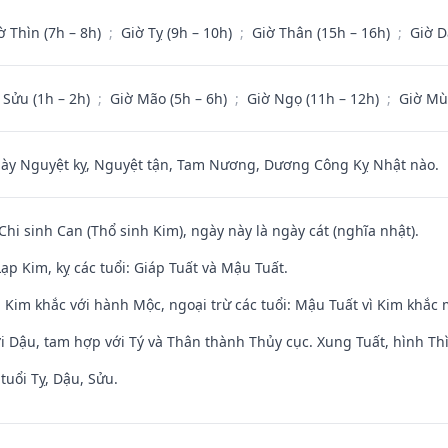
ờ Thìn (7h – 8h)
;
Giờ Tỵ (9h – 10h)
;
Giờ Thân (15h – 16h)
;
Giờ D
 Sửu (1h – 2h)
;
Giờ Mão (5h – 6h)
;
Giờ Ngọ (11h – 12h)
;
Giờ Mù
 Nguyệt kỵ, Nguyệt tận, Tam Nương, Dương Công Kỵ Nhật nào.
Chi sinh Can (Thổ sinh Kim), ngày này là ngày cát (nghĩa nhật).
p Kim, kỵ các tuổi: Giáp Tuất và Mậu Tuất.
 Kim khắc với hành Mộc, ngoại trừ các tuổi: Mậu Tuất vì Kim khắc 
i Dậu, tam hợp với Tý và Thân thành Thủy cục. Xung Tuất, hình Thì
tuổi Tỵ, Dậu, Sửu.