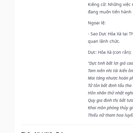
Kiêng cữ
: Những việc 
đang muốn tiến hành c
Ngoại lệ
:
- Sao Dực Hỏa Xà tại Th
quan lãnh chức.
Dực: Hỏa Xà (con rắn):
“Dực tinh bất lợi giá ca
Tam niên nhị tái kiến ô
Mai táng nhược hoàn p
Tử tôn bất định tẩu tha
Hôn nhân thử nhật nghi 
Quy gia định thị bất tư
Khai môn phóng thủy gi
Thiếu nữ tham hoa luyế