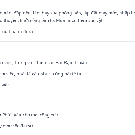
an nền, đắp nền, làm hay sửa phòng bếp, lắp đặt máy móc, nhập họ
u thuyền, khởi công làm lò. Mua nuôi thêm súc vật.
, xuất hành đi xa
ọi việc, trùng với Thiên Lao Hắc Đạo thì xấu.
ọi việc, nhất là cầu phúc, cúng bái tế tự.
 việc.
n Phú): Xấu cho mọi công việc.
ỵ mọi việc đại sự.