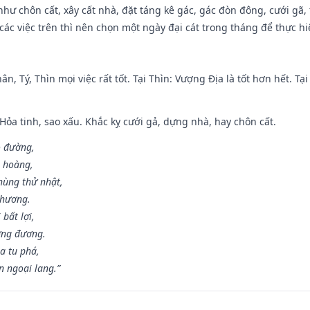
như chôn cất, xây cất nhà, đặt táng kê gác, gác đòn đông, cưới gã, t
ác việc trên thì nên chọn một ngày đại cát trong tháng để thực hi
ân, Tý, Thìn mọi việc rất tốt. Tại Thìn: Vượng Địa là tốt hơn hết. T
 Hỏa tinh, sao xấu. Khắc kỵ cưới gả, dựng nhà, hay chôn cất.
o đường,
n hoàng,
hùng thử nhật,
 hương.
bất lợi,
ơng đương.
a tu phá,
n ngoại lang.”