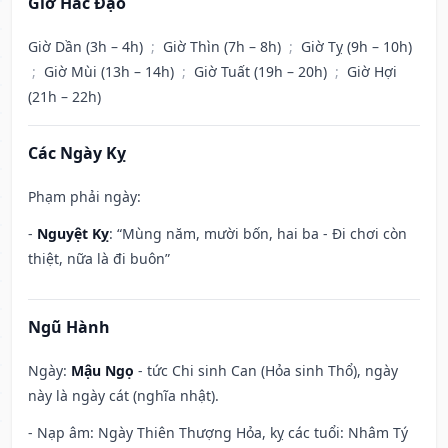
Giờ Hắc Đạo
Giờ Dần (3h – 4h)
;
Giờ Thìn (7h – 8h)
;
Giờ Tỵ (9h – 10h)
;
Giờ Mùi (13h – 14h)
;
Giờ Tuất (19h – 20h)
;
Giờ Hợi
(21h – 22h)
Các Ngày Kỵ
Phạm phải ngày:
-
Nguyệt Kỵ
: “Mùng năm, mười bốn, hai ba - Đi chơi còn
thiệt, nữa là đi buôn”
Ngũ Hành
Ngày:
Mậu Ngọ
- tức Chi sinh Can (Hỏa sinh Thổ), ngày
này là ngày cát (nghĩa nhật).
- Nạp âm: Ngày Thiên Thượng Hỏa, kỵ các tuổi: Nhâm Tý