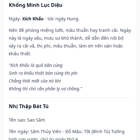
Khổng Minh Lục Diệu
Ngày:
Xích Khẩu
- tức ngày Hung.
Nên đề phòng miệng lưỡi, mâu thuẫn hay tranh cãi. Ngày
này là ngày xấu, mưu sự khó thành, dễ dẫn đến nội bộ
xảy ra cãi vã, thị phi, mâu thuẫn, làm ơn nên oán hoặc
khẩu thiệt.
“Xích Khẩu là quả bần cùng
Sinh ra khẩu thiệt bàn cùng thị phi
Chẳng thời mất của nó khi
Không thì chó cắn phân ly vợ chồng.”
Nhị Thập Bát Tú
Tên sao
: Sao Sâm
Tên ngày
: Sâm Thủy Viên - Đỗ Mậu: Tốt (Bình Tú) Tướng
tinh con vượn, chủ trị ngày thứ 4.