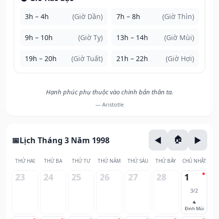
3h – 4h
(Giờ Dần)
7h – 8h
(Giờ Thìn)
9h – 10h
(Giờ Tỵ)
13h – 14h
(Giờ Mùi)
19h – 20h
(Giờ Tuất)
21h – 22h
(Giờ Hợi)
Hạnh phúc phụ thuộc vào chính bản thân ta.
— Aristotle
Lịch Tháng 3 Năm 1998
THỨ HAI
THỨ BA
THỨ TƯ
THỨ NĂM
THỨ SÁU
THỨ BẢY
CHỦ NHẬT
23
24
25
26
27
28
1
3/2
🐐
Đinh Mùi