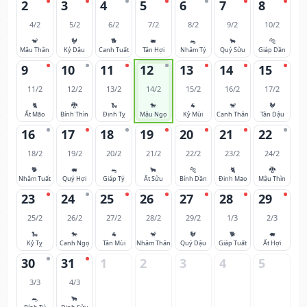
2
3
4
5
6
7
8
4/2
5/2
6/2
7/2
8/2
9/2
10/2
🐒
🐓
🐕
🐖
🐀
🐂
🐅
Mậu Thân
Kỷ Dậu
Canh Tuất
Tân Hợi
Nhâm Tý
Quý Sửu
Giáp Dần
9
10
11
12
13
14
15
11/2
12/2
13/2
14/2
15/2
16/2
17/2
🐈
🐉
🐍
🐎
🐐
🐒
🐓
Ất Mão
Bính Thìn
Đinh Tỵ
Mậu Ngọ
Kỷ Mùi
Canh Thân
Tân Dậu
16
17
18
19
20
21
22
18/2
19/2
20/2
21/2
22/2
23/2
24/2
🐕
🐖
🐀
🐂
🐅
🐈
🐉
Nhâm Tuất
Quý Hợi
Giáp Tý
Ất Sửu
Bính Dần
Đinh Mão
Mậu Thìn
23
24
25
26
27
28
29
25/2
26/2
27/2
28/2
29/2
1/3
2/3
🐍
🐎
🐐
🐒
🐓
🐕
🐖
Kỷ Tỵ
Canh Ngọ
Tân Mùi
Nhâm Thân
Quý Dậu
Giáp Tuất
Ất Hợi
30
31
1
2
3
4
5
3/3
4/3
🐀
🐂