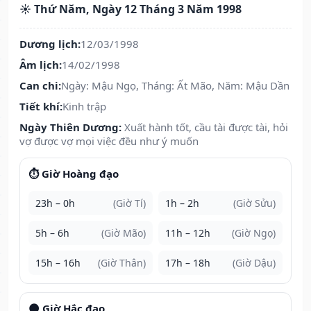
☀️ Thứ Năm, Ngày 12 Tháng 3 Năm 1998
Dương lịch:
12/03/1998
Âm lịch:
14/02/1998
Can chi:
Ngày: Mậu Ngọ, Tháng: Ất Mão, Năm: Mậu Dần
Tiết khí:
Kinh trập
Ngày Thiên Dương:
Xuất hành tốt, cầu tài được tài, hỏi
vợ được vợ mọi việc đều như ý muốn
⏱️ Giờ Hoàng đạo
23h – 0h
(Giờ Tí)
1h – 2h
(Giờ Sửu)
5h – 6h
(Giờ Mão)
11h – 12h
(Giờ Ngọ)
15h – 16h
(Giờ Thân)
17h – 18h
(Giờ Dậu)
🌑 Giờ Hắc đạo