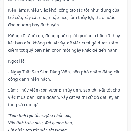
Nên làm
: Nhiều việc khởi công tạo tác tốt như: dựng cửa
trổ cửa, xây cất nhà, nhập học, làm thủy lợi, tháo nước
đào mương hay đi thuyền.
Kiêng cữ
: Cưới gả, đóng giường lót giường, chôn cất hay
kết bạn đều không tốt. Vì vậy, để việc cưới gả được trăm
điềm tốt quý bạn nên chọn một ngày khác để tiến hành.
Ngoại lệ
:
- Ngày Tuất Sao Sâm Đăng Viên, nên phó nhậm đặng cầu
công danh hiển hách.
Sâm: Thủy Viên (con vượn): Thủy tinh, sao tốt. Rất tốt cho
việc mua bán, kinh doanh, xây cất và thi cử đỗ đạt. Kỵ an
táng và cưới gả.
“Sâm tinh tạo tác vượng nhân gia,
Văn tinh triều diệu, đại quang hoa,
Chỉ nhân tạo tác điền tài vượng,