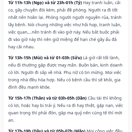
Từ 11h-13h (Ngọ) và từ 23h-01h (Tý)
Hay tranh luận, cãi
cọ, gây chuyện đói kém, phải đề phòng. Người ra đi tốt
nhất nên hoãn lại. Phòng người người nguyền rủa, tránh
lây bệnh. Nói chung những việc như hội họp, tranh luận,
việc quan,…nên tránh đi vào giờ này. Nếu bắt buộc phải
đi vào giờ này thì nên giữ miệng để hạn ché gây ẩu đả
hay cãi nhau.
Từ 13h-15h (Mùi) và từ 01-03h (Sửu)
Là giờ rất tốt lành,
nếu đi thường gặp được may mắn. Buôn bán, kinh doanh
có lời. Người đi sắp về nhà. Phụ nữ có tin mừng. Mọi việc
trong nhà đều hòa hợp. Nếu có bệnh cầu thì sẽ khỏi, gia
đình đều mạnh khỏe.
Từ 15h-17h (Thân) và từ 03h-05h (Dần)
Cầu tài thì không
có lợi, hoặc hay bị trái ý. Nếu ra đi hay thiệt, gặp nạn, việc
quan trọng thì phải đòn, gặp ma quỷ nên cúng tế thì mới
an.
Từ 17h-19h (Dậu) và từ 05h-07h (Mão)
Mọi công việc đều