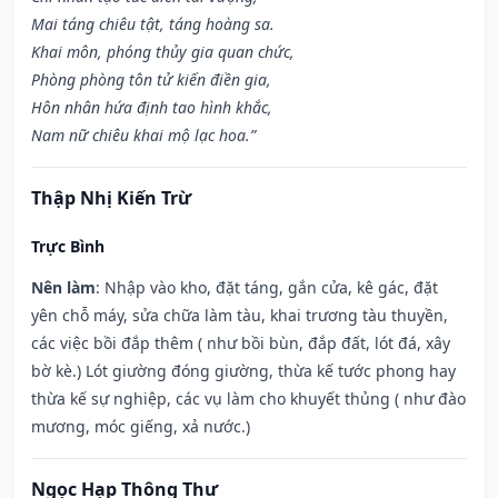
Mai táng chiêu tật, táng hoàng sa.
Khai môn, phóng thủy gia quan chức,
Phòng phòng tôn tử kiến điền gia,
Hôn nhân hứa định tao hình khắc,
Nam nữ chiêu khai mộ lạc hoa.”
Thập Nhị Kiến Trừ
Trực Bình
Nên làm
: Nhập vào kho, đặt táng, gắn cửa, kê gác, đặt
yên chỗ máy, sửa chữa làm tàu, khai trương tàu thuyền,
các việc bồi đắp thêm ( như bồi bùn, đắp đất, lót đá, xây
bờ kè.) Lót giường đóng giường, thừa kế tước phong hay
thừa kế sự nghiệp, các vụ làm cho khuyết thủng ( như đào
mương, móc giếng, xả nước.)
Ngọc Hạp Thông Thư