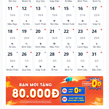
Tân Hợi
Nhâm Tý
Quý Sửu
Giáp Dần
Ất Mão
Bính Thìn
Đinh Tỵ
11
12
13
14
15
16
17
16/4
17/4
18/4
19/4
20/4
21/4
22/4
🐎
🐐
🐒
🐓
🐕
🐖
🐀
Mậu Ngọ
Kỷ Mùi
Canh Thân
Tân Dậu
Nhâm Tuất
Quý Hợi
Giáp Tý
18
19
20
21
22
23
24
23/4
24/4
25/4
26/4
27/4
28/4
29/4
🐂
🐅
🐈
🐉
🐍
🐎
🐐
Ất Sửu
Bính Dần
Đinh Mão
Mậu Thìn
Kỷ Tỵ
Canh Ngọ
Tân Mùi
25
26
27
28
29
30
31
30/4
1/5
2/5
3/5
4/5
5/5
6/5
🐒
🐓
🐕
🐖
🐀
🐂
🐅
Nhâm Thân
Quý Dậu
Giáp Tuất
Ất Hợi
Bính Tý
Đinh Sửu
Mậu Dần