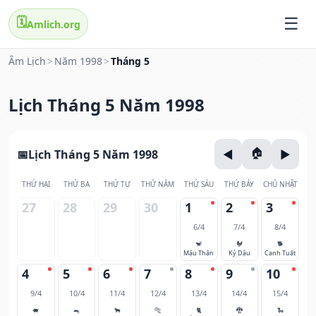
🗓️
Amlich.org
Âm Lịch
>
Năm 1998
>
Tháng 5
Lịch Tháng 5 Năm 1998
Lịch Tháng 5 Năm 1998
THỨ HAI
THỨ BA
THỨ TƯ
THỨ NĂM
THỨ SÁU
THỨ BẢY
CHỦ NHẬT
27
28
29
30
1
2
3
6/4
7/4
8/4
🐒
🐓
🐕
Mậu Thân
Kỷ Dậu
Canh Tuất
4
5
6
7
8
9
10
9/4
10/4
11/4
12/4
13/4
14/4
15/4
🐖
🐀
🐂
🐅
🐈
🐉
🐍