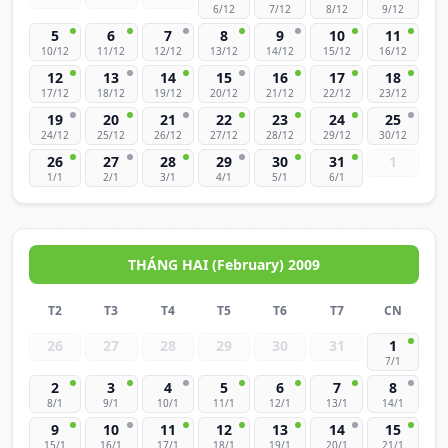
6/12
7/12
8/12
9/12
5
6
7
8
9
10
11
10/12
11/12
12/12
13/12
14/12
15/12
16/12
12
13
14
15
16
17
18
17/12
18/12
19/12
20/12
21/12
22/12
23/12
19
20
21
22
23
24
25
24/12
25/12
26/12
27/12
28/12
29/12
30/12
26
27
28
29
30
31
1
1/1
2/1
3/1
4/1
5/1
6/1
THÁNG HAI (February) 2009
T2
T3
T4
T5
T6
T7
CN
26
27
28
29
30
31
1
7/1
2
3
4
5
6
7
8
8/1
9/1
10/1
11/1
12/1
13/1
14/1
9
10
11
12
13
14
15
15/1
16/1
17/1
18/1
19/1
20/1
21/1