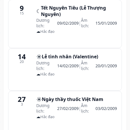
9
Tết Nguyên Tiêu (Lễ Thượng
☾
15
Nguyên)
Dương
Âm
09/02/2009
|
15/01/2009
lịch:
lịch:
☁
Hắc đạo
14
☀️
Lễ tình nhân (Valentine)
20
Dương
Âm
14/02/2009
|
20/01/2009
lịch:
lịch:
☁
Hắc đạo
27
☀️
Ngày thầy thuốc Việt Nam
3
Dương
Âm
27/02/2009
|
03/02/2009
lịch:
lịch:
☁
Hắc đạo