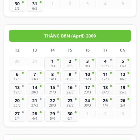
30
31
1
2
3
4
5
5/3
6/3
THÁNG BốN (April) 2009
T2
T3
T4
T5
T6
T7
CN
30
31
1
2
3
4
5
7/3
8/3
9/3
10/3
11/3
6
7
8
9
10
11
12
12/3
13/3
14/3
15/3
16/3
17/3
18/3
13
14
15
16
17
18
19
19/3
20/3
21/3
22/3
23/3
24/3
25/3
20
21
22
23
24
25
26
26/3
27/3
28/3
29/3
30/3
1/4
2/4
27
28
29
30
1
2
3
3/4
4/4
5/4
6/4