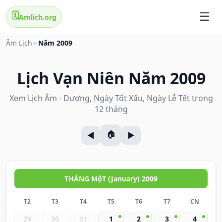
🗓️
Amlich.org
Âm Lịch
>
Năm 2009
Lịch Vạn Niên Năm 2009
Xem Lịch Âm - Dương, Ngày Tốt Xấu, Ngày Lễ Tết trong
12 tháng
THÁNG MộT (January) 2009
T2
T3
T4
T5
T6
T7
CN
29
30
31
1
2
3
4