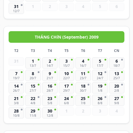
31
1
2
3
4
5
6
12/7
THÁNG CHíN (September) 2009
T2
T3
T4
T5
T6
T7
CN
31
1
2
3
4
5
6
13/7
14/7
15/7
16/7
17/7
18/7
7
8
9
10
11
12
13
19/7
20/7
21/7
22/7
23/7
24/7
25/7
14
15
16
17
18
19
20
26/7
27/7
28/7
29/7
30/7
1/8
2/8
21
22
23
24
25
26
27
3/8
4/8
5/8
6/8
7/8
8/8
9/8
28
29
30
1
2
3
4
10/8
11/8
12/8