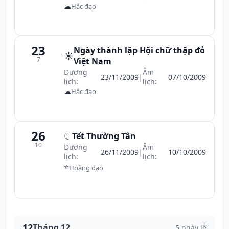
☁
Hắc đạo
23
Ngày thành lập Hội chữ thập đỏ
☀️
7
Việt Nam
Dương
Âm
23/11/2009
|
07/10/2009
lịch:
lịch:
☁
Hắc đạo
26
☾
Tết Thường Tân
10
Dương
Âm
26/11/2009
|
10/10/2009
lịch:
lịch:
⭐
Hoàng đạo
12
Tháng 12
5 ngày lễ