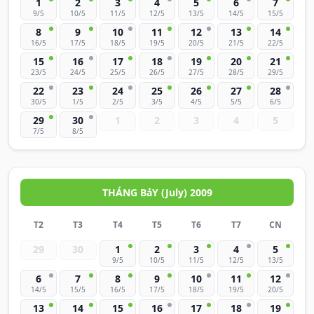
1
2
3
4
5
6
7
9/5
10/5
11/5
12/5
13/5
14/5
15/5
8
9
10
11
12
13
14
16/5
17/5
18/5
19/5
20/5
21/5
22/5
15
16
17
18
19
20
21
23/5
24/5
25/5
26/5
27/5
28/5
29/5
22
23
24
25
26
27
28
30/5
1/5
2/5
3/5
4/5
5/5
6/5
29
30
1
2
3
4
5
7/5
8/5
THÁNG BảY (July) 2009
T2
T3
T4
T5
T6
T7
CN
29
30
1
2
3
4
5
9/5
10/5
11/5
12/5
13/5
6
7
8
9
10
11
12
14/5
15/5
16/5
17/5
18/5
19/5
20/5
13
14
15
16
17
18
19