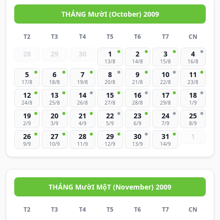
THÁNG MườI (October) 2009
T2
T3
T4
T5
T6
T7
CN
28
29
30
1
2
3
4
13/8
14/8
15/8
16/8
5
6
7
8
9
10
11
17/8
18/8
19/8
20/8
21/8
22/8
23/8
12
13
14
15
16
17
18
24/8
25/8
26/8
27/8
28/8
29/8
1/9
19
20
21
22
23
24
25
2/9
3/9
4/9
5/9
6/9
7/9
8/9
26
27
28
29
30
31
1
9/9
10/9
11/9
12/9
13/9
14/9
THÁNG MườI MộT (November) 2009
T2
T3
T4
T5
T6
T7
CN