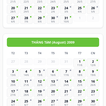
21/5
22/5
23/5
24/5
25/5
26/5
27/5
20
21
22
23
24
25
26
28/5
29/5
1/6
2/6
3/6
4/6
5/6
27
28
29
30
31
1
2
6/6
7/6
8/6
9/6
10/6
THÁNG TáM (August) 2009
T2
T3
T4
T5
T6
T7
CN
27
28
29
30
31
1
2
11/6
12/6
3
4
5
6
7
8
9
13/6
14/6
15/6
16/6
17/6
18/6
19/6
10
11
12
13
14
15
16
20/6
21/6
22/6
23/6
24/6
25/6
26/6
17
18
19
20
21
22
23
27/6
28/6
29/6
1/7
2/7
3/7
4/7
24
25
26
27
28
29
30
5/7
6/7
7/7
8/7
9/7
10/7
11/7