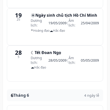
19
☀️
Ngày sinh chủ tịch Hồ Chí Minh
25
Dương
Âm
19/05/2009
|
25/04/2009
lịch:
lịch:
⭐
☁
Hoàng đạo
Hắc đạo
28
☾
Tết Đoan Ngọ
5
Dương
Âm
28/05/2009
|
05/05/2009
lịch:
lịch:
☁
Hắc đạo
6
Tháng 6
4 ngày lễ