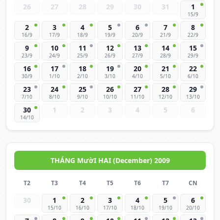
26
27
28
29
30
31
1
15/9
2
3
4
5
6
7
8
16/9
17/9
18/9
19/9
20/9
21/9
22/9
9
10
11
12
13
14
15
23/9
24/9
25/9
26/9
27/9
28/9
29/9
16
17
18
19
20
21
22
30/9
1/10
2/10
3/10
4/10
5/10
6/10
23
24
25
26
27
28
29
7/10
8/10
9/10
10/10
11/10
12/10
13/10
30
1
2
3
4
5
6
14/10
THÁNG MườI HAI (December) 2009
T2
T3
T4
T5
T6
T7
CN
30
1
2
3
4
5
6
15/10
16/10
17/10
18/10
19/10
20/10