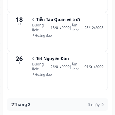
18
☾
Tiễn Táo Quân về trời
23
Dương
Âm
18/01/2009
|
23/12/2008
lịch:
lịch:
⭐
Hoàng đạo
26
☾
Tết Nguyên Đán
1
Dương
Âm
26/01/2009
|
01/01/2009
lịch:
lịch:
⭐
Hoàng đạo
2
Tháng 2
3 ngày lễ