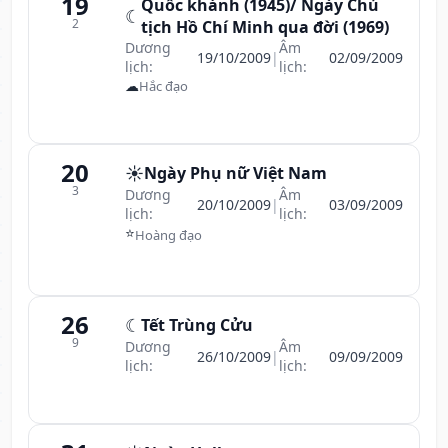
19
Quốc khánh (1945)/ Ngày Chủ
☾
2
tịch Hồ Chí Minh qua đời (1969)
Dương
Âm
19/10/2009
|
02/09/2009
lịch:
lịch:
☁
Hắc đạo
20
☀️
Ngày Phụ nữ Việt Nam
3
Dương
Âm
20/10/2009
|
03/09/2009
lịch:
lịch:
⭐
Hoàng đạo
26
☾
Tết Trùng Cửu
9
Dương
Âm
26/10/2009
|
09/09/2009
lịch:
lịch: