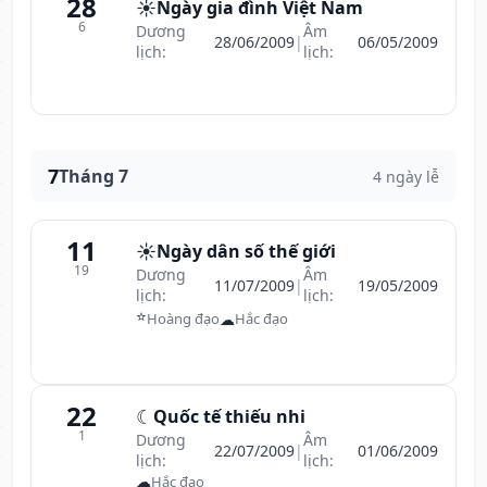
28
☀️
Ngày gia đình Việt Nam
6
Dương
Âm
28/06/2009
|
06/05/2009
lịch:
lịch:
7
Tháng 7
4 ngày lễ
11
☀️
Ngày dân số thế giới
19
Dương
Âm
11/07/2009
|
19/05/2009
lịch:
lịch:
⭐
☁
Hoàng đạo
Hắc đạo
22
☾
Quốc tế thiếu nhi
1
Dương
Âm
22/07/2009
|
01/06/2009
lịch:
lịch:
☁
Hắc đạo