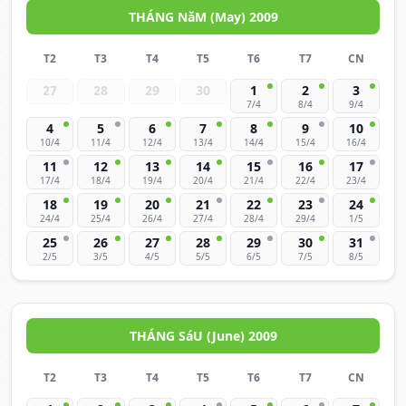
THÁNG NăM (May) 2009
T2
T3
T4
T5
T6
T7
CN
27
28
29
30
1
2
3
7/4
8/4
9/4
4
5
6
7
8
9
10
10/4
11/4
12/4
13/4
14/4
15/4
16/4
11
12
13
14
15
16
17
17/4
18/4
19/4
20/4
21/4
22/4
23/4
18
19
20
21
22
23
24
24/4
25/4
26/4
27/4
28/4
29/4
1/5
25
26
27
28
29
30
31
2/5
3/5
4/5
5/5
6/5
7/5
8/5
THÁNG SáU (June) 2009
T2
T3
T4
T5
T6
T7
CN