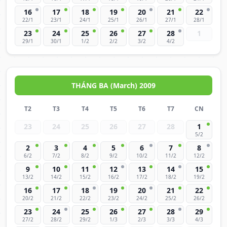
16
17
18
19
20
21
22
22/1
23/1
24/1
25/1
26/1
27/1
28/1
23
24
25
26
27
28
1
29/1
30/1
1/2
2/2
3/2
4/2
THÁNG BA (March) 2009
T2
T3
T4
T5
T6
T7
CN
23
24
25
26
27
28
1
5/2
2
3
4
5
6
7
8
6/2
7/2
8/2
9/2
10/2
11/2
12/2
9
10
11
12
13
14
15
13/2
14/2
15/2
16/2
17/2
18/2
19/2
16
17
18
19
20
21
22
20/2
21/2
22/2
23/2
24/2
25/2
26/2
23
24
25
26
27
28
29
27/2
28/2
29/2
1/3
2/3
3/3
4/3