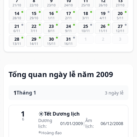
7
8
9
10
11
12
13
21/10
22/10
23/10
24/10
25/10
26/10
27/10
14
15
16
17
18
19
20
28/10
29/10
1/11
2/11
3/11
4/11
5/11
21
22
23
24
25
26
27
6/11
7/11
8/11
9/11
10/11
11/11
12/11
28
29
30
31
1
2
3
13/11
14/11
15/11
16/11
Tổng quan ngày lễ năm 2009
1
Tháng 1
3 ngày lễ
1
☀️
Tết Dương lịch
6
Dương
Âm
01/01/2009
|
06/12/2008
lịch:
lịch:
⭐
Hoàng đạo