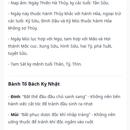
- Nạp âm: Ngày Thiên Hà Thủy, kỵ các tuổi: Tân Sửu.
- Ngày này thuộc hành Thủy khắc với hành Hỏa, ngoại trừ
các tuổi: Kỷ Sửu, Đinh Dậu và Kỷ Mùi thuộc hành Hỏa
không sợ Thủy.
- Ngày Mùi lục hợp với Ngọ, tam hợp với Mão và Hợi
thành Mộc cục. Xung Sửu, hình Sửu, hại Tý, phá Tuất,
tuyệt Sửu.
- Tam Sát kỵ mệnh tuổi Thân, Tý, Thìn.
Bành Tổ Bách Kỵ Nhật
-
Đinh
: “Bất thế đầu đầu chủ sanh sang” - Không nên tiến
hành việc cắt tóc để tránh đầu sinh ra nhọt
-
Mùi
: “Bất phục dược độc khí nhập tràng” - Không nên
uống thuốc để tránh khí độc ngấm vào ruột