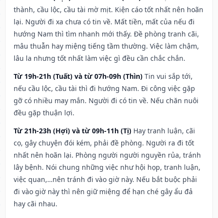
thành, cầu lộc, cầu tài mờ mịt. Kiện cáo tốt nhất nên hoãn
lại. Người đi xa chưa có tin về. Mất tiền, mất của nếu đi
hướng Nam thì tìm nhanh mới thấy. Đề phòng tranh cãi,
mâu thuẫn hay miệng tiếng tầm thường. Việc làm chậm,
lâu la nhưng tốt nhất làm việc gì đều cần chắc chắn.
Từ 19h-21h (Tuất) và từ 07h-09h (Thìn)
Tin vui sắp tới,
nếu cầu lộc, cầu tài thì đi hướng Nam. Đi công việc gặp
gỡ có nhiều may mắn. Người đi có tin về. Nếu chăn nuôi
đều gặp thuận lợi.
Từ 21h-23h (Hợi) và từ 09h-11h (Tị)
Hay tranh luận, cãi
cọ, gây chuyện đói kém, phải đề phòng. Người ra đi tốt
nhất nên hoãn lại. Phòng người người nguyền rủa, tránh
lây bệnh. Nói chung những việc như hội họp, tranh luận,
việc quan,…nên tránh đi vào giờ này. Nếu bắt buộc phải
đi vào giờ này thì nên giữ miệng để hạn ché gây ẩu đả
hay cãi nhau.