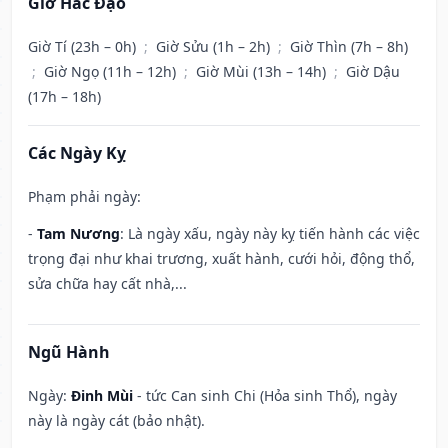
Giờ Hắc Đạo
Giờ Tí (23h – 0h)
;
Giờ Sửu (1h – 2h)
;
Giờ Thìn (7h – 8h)
;
Giờ Ngọ (11h – 12h)
;
Giờ Mùi (13h – 14h)
;
Giờ Dậu
(17h – 18h)
Các Ngày Kỵ
Phạm phải ngày:
-
Tam Nương
: Là ngày xấu, ngày này kỵ tiến hành các việc
trọng đại như khai trương, xuất hành, cưới hỏi, động thổ,
sửa chữa hay cất nhà,...
Ngũ Hành
Ngày:
Đinh Mùi
- tức Can sinh Chi (Hỏa sinh Thổ), ngày
này là ngày cát (bảo nhật).