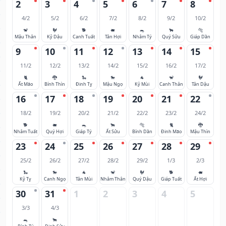
2
3
4
5
6
7
8
4/2
5/2
6/2
7/2
8/2
9/2
10/2
🐒
🐓
🐕
🐖
🐀
🐂
🐅
Mậu Thân
Kỷ Dậu
Canh Tuất
Tân Hợi
Nhâm Tý
Quý Sửu
Giáp Dần
9
10
11
12
13
14
15
11/2
12/2
13/2
14/2
15/2
16/2
17/2
🐈
🐉
🐍
🐎
🐐
🐒
🐓
Ất Mão
Bính Thìn
Đinh Tỵ
Mậu Ngọ
Kỷ Mùi
Canh Thân
Tân Dậu
16
17
18
19
20
21
22
18/2
19/2
20/2
21/2
22/2
23/2
24/2
🐕
🐖
🐀
🐂
🐅
🐈
🐉
Nhâm Tuất
Quý Hợi
Giáp Tý
Ất Sửu
Bính Dần
Đinh Mão
Mậu Thìn
23
24
25
26
27
28
29
25/2
26/2
27/2
28/2
29/2
1/3
2/3
🐍
🐎
🐐
🐒
🐓
🐕
🐖
Kỷ Tỵ
Canh Ngọ
Tân Mùi
Nhâm Thân
Quý Dậu
Giáp Tuất
Ất Hợi
30
31
1
2
3
4
5
3/3
4/3
🐀
🐂