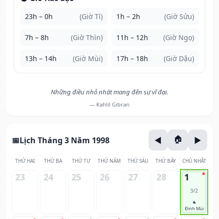
23h – 0h
(Giờ Tí)
1h – 2h
(Giờ Sửu)
7h – 8h
(Giờ Thìn)
11h – 12h
(Giờ Ngọ)
13h – 14h
(Giờ Mùi)
17h – 18h
(Giờ Dậu)
Những điều nhỏ nhặt mang đến sự vĩ đại.
— Kahlil Gibran
Lịch Tháng 3 Năm 1998
THỨ HAI
THỨ BA
THỨ TƯ
THỨ NĂM
THỨ SÁU
THỨ BẢY
CHỦ NHẬT
23
24
25
26
27
28
1
3/2
🐐
Đinh Mùi