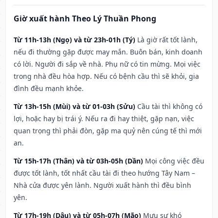
Giờ xuất hành Theo Lý Thuần Phong
Từ 11h-13h (Ngọ) và từ 23h-01h (Tý)
Là giờ rất tốt lành,
nếu đi thường gặp được may mắn. Buôn bán, kinh doanh
có lời. Người đi sắp về nhà. Phụ nữ có tin mừng. Mọi việc
trong nhà đều hòa hợp. Nếu có bệnh cầu thì sẽ khỏi, gia
đình đều mạnh khỏe.
Từ 13h-15h (Mùi) và từ 01-03h (Sửu)
Cầu tài thì không có
lợi, hoặc hay bị trái ý. Nếu ra đi hay thiệt, gặp nạn, việc
quan trọng thì phải đòn, gặp ma quỷ nên cúng tế thì mới
an.
Từ 15h-17h (Thân) và từ 03h-05h (Dần)
Mọi công việc đều
được tốt lành, tốt nhất cầu tài đi theo hướng Tây Nam –
Nhà cửa được yên lành. Người xuất hành thì đều bình
yên.
Từ 17h-19h (Dậu) và từ 05h-07h (Mão)
Mưu sự khó