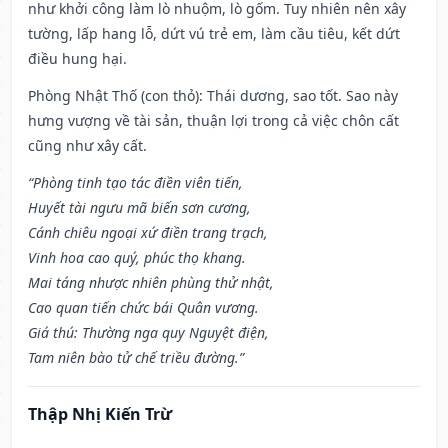
như khởi công làm lò nhuộm, lò gốm. Tuy nhiên nên xây
tường, lấp hang lỗ, dứt vú trẻ em, làm cầu tiêu, kết dứt
điều hung hại.
Phòng Nhật Thố (con thỏ): Thái dương, sao tốt. Sao này
hưng vượng về tài sản, thuận lợi trong cả việc chôn cất
cũng như xây cất.
“Phòng tinh tạo tác điền viên tiến,
Huyết tài ngưu mã biến sơn cương,
Cánh chiêu ngoại xứ điền trang trạch,
Vinh hoa cao quý, phúc thọ khang.
Mai táng nhược nhiên phùng thử nhật,
Cao quan tiến chức bái Quân vương.
Giá thú: Thường nga quy Nguyệt điện,
Tam niên bào tử chế triều đường.”
Thập Nhị Kiến Trừ