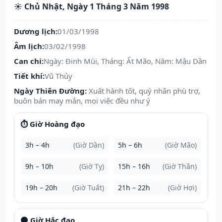
☀️ Chủ Nhật, Ngày 1 Tháng 3 Năm 1998
Dương lịch:
01/03/1998
Âm lịch:
03/02/1998
Can chi:
Ngày: Đinh Mùi, Tháng: Ất Mão, Năm: Mậu Dần
Tiết khí:
Vũ Thủy
Ngày Thiên Đường:
Xuất hành tốt, quý nhân phù trợ,
buôn bán may mắn, mọi việc đều như ý
⏱️ Giờ Hoàng đạo
3h – 4h
(Giờ Dần)
5h – 6h
(Giờ Mão)
9h – 10h
(Giờ Tỵ)
15h – 16h
(Giờ Thân)
19h – 20h
(Giờ Tuất)
21h – 22h
(Giờ Hợi)
🌑 Giờ Hắc đạo