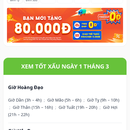
Bính Tý
Đinh Sửu
XEM TỐT XẤU NGÀY 1 THÁNG 3
Giờ Hoàng Đạo
Giờ Dần (3h – 4h)
;
Giờ Mão (5h – 6h)
;
Giờ Tỵ (9h – 10h)
;
Giờ Thân (15h – 16h)
;
Giờ Tuất (19h – 20h)
;
Giờ Hợi
(21h – 22h)