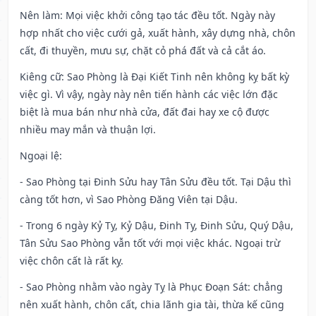
Nên làm
: Mọi việc khởi công tạo tác đều tốt. Ngày này
hợp nhất cho việc cưới gả, xuất hành, xây dựng nhà, chôn
cất, đi thuyền, mưu sự, chặt cỏ phá đất và cả cắt áo.
Kiêng cữ
: Sao Phòng là Đại Kiết Tinh nên không kỵ bất kỳ
việc gì. Vì vậy, ngày này nên tiến hành các việc lớn đặc
biệt là mua bán như nhà cửa, đất đai hay xe cộ được
nhiều may mắn và thuận lợi.
Ngoại lệ
:
- Sao Phòng tại Đinh Sửu hay Tân Sửu đều tốt. Tại Dậu thì
càng tốt hơn, vì Sao Phòng Đăng Viên tại Dậu.
- Trong 6 ngày Kỷ Tỵ, Kỷ Dậu, Đinh Tỵ, Đinh Sửu, Quý Dậu,
Tân Sửu Sao Phòng vẫn tốt với mọi việc khác. Ngoại trừ
việc chôn cất là rất kỵ.
- Sao Phòng nhằm vào ngày Tỵ là Phục Đoạn Sát: chẳng
nên xuất hành, chôn cất, chia lãnh gia tài, thừa kế cũng