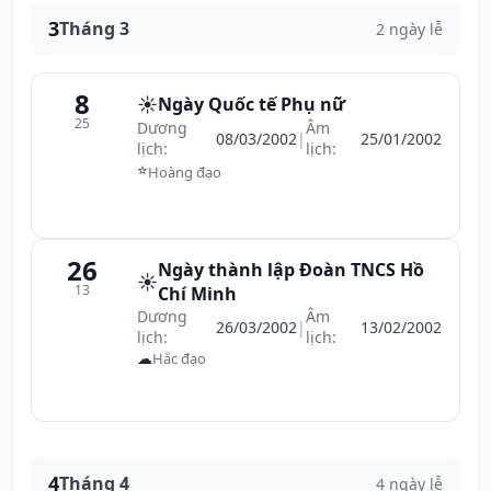
3
Tháng 3
2 ngày lễ
8
☀️
Ngày Quốc tế Phụ nữ
25
Dương
Âm
08/03/2002
|
25/01/2002
lịch:
lịch:
⭐
Hoàng đạo
26
Ngày thành lập Đoàn TNCS Hồ
☀️
13
Chí Minh
Dương
Âm
26/03/2002
|
13/02/2002
lịch:
lịch:
☁
Hắc đạo
4
Tháng 4
4 ngày lễ