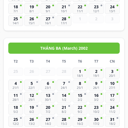
18
19
20
21
22
23
24
7/1
8/1
9/1
10/1
11/1
12/1
13/1
25
26
27
28
1
2
3
14/1
15/1
16/1
17/1
THÁNG BA (March) 2002
T2
T3
T4
T5
T6
T7
CN
25
26
27
28
1
2
3
18/1
19/1
20/1
4
5
6
7
8
9
10
21/1
22/1
23/1
24/1
25/1
26/1
27/1
11
12
13
14
15
16
17
28/1
29/1
30/1
1/2
2/2
3/2
4/2
18
19
20
21
22
23
24
5/2
6/2
7/2
8/2
9/2
10/2
11/2
25
26
27
28
29
30
31
12/2
13/2
14/2
15/2
16/2
17/2
18/2