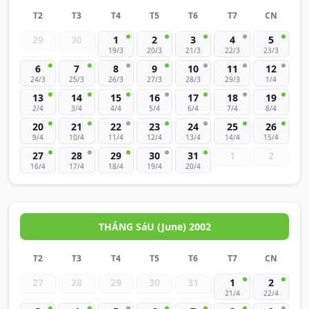
T2
T3
T4
T5
T6
T7
CN
29
30
1
2
3
4
5
19/3
20/3
21/3
22/3
23/3
6
7
8
9
10
11
12
24/3
25/3
26/3
27/3
28/3
29/3
1/4
13
14
15
16
17
18
19
2/4
3/4
4/4
5/4
6/4
7/4
8/4
20
21
22
23
24
25
26
9/4
10/4
11/4
12/4
13/4
14/4
15/4
27
28
29
30
31
1
2
16/4
17/4
18/4
19/4
20/4
THÁNG SáU (June) 2002
T2
T3
T4
T5
T6
T7
CN
27
28
29
30
31
1
2
21/4
22/4