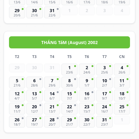
13/6
14/6
15/6
16/6
17/6
18/6
19/6
29
30
31
1
2
3
4
20/6
21/6
22/6
THÁNG TáM (August) 2002
T2
T3
T4
T5
T6
T7
CN
29
30
31
1
2
3
4
23/6
24/6
25/6
26/6
5
6
7
8
9
10
11
27/6
28/6
29/6
30/6
1/7
2/7
3/7
12
13
14
15
16
17
18
4/7
5/7
6/7
7/7
8/7
9/7
10/7
19
20
21
22
23
24
25
11/7
12/7
13/7
14/7
15/7
16/7
17/7
26
27
28
29
30
31
1
18/7
19/7
20/7
21/7
22/7
23/7