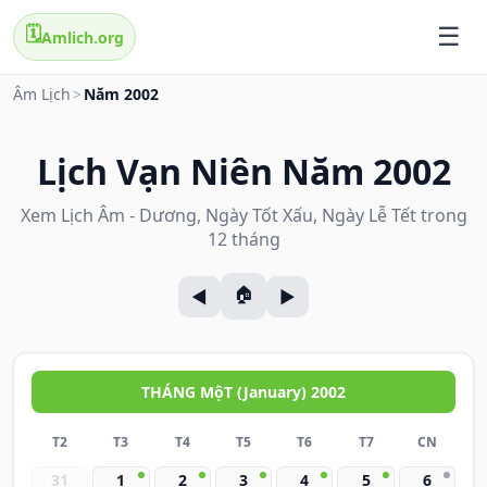
🗓️
Amlich.org
Âm Lịch
>
Năm 2002
Lịch Vạn Niên Năm 2002
Xem Lịch Âm - Dương, Ngày Tốt Xấu, Ngày Lễ Tết trong
12 tháng
THÁNG MộT (January) 2002
T2
T3
T4
T5
T6
T7
CN
31
1
2
3
4
5
6