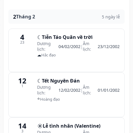
2
Tháng 2
5 ngày lễ
4
☾
Tiễn Táo Quân về trời
23
Dương
Âm
04/02/2002
|
23/12/2002
lịch:
lịch:
☁
Hắc đạo
12
☾
Tết Nguyên Đán
1
Dương
Âm
12/02/2002
|
01/01/2002
lịch:
lịch:
⭐
Hoàng đạo
14
☀️
Lễ tình nhân (Valentine)
3
Dương
Âm