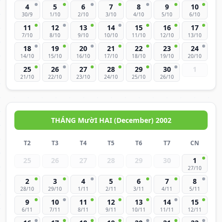
4
5
6
7
8
9
10
30/9
1/10
2/10
3/10
4/10
5/10
6/10
11
12
13
14
15
16
17
7/10
8/10
9/10
10/10
11/10
12/10
13/10
18
19
20
21
22
23
24
14/10
15/10
16/10
17/10
18/10
19/10
20/10
25
26
27
28
29
30
1
21/10
22/10
23/10
24/10
25/10
26/10
THÁNG MườI HAI (December) 2002
T2
T3
T4
T5
T6
T7
CN
25
26
27
28
29
30
1
27/10
2
3
4
5
6
7
8
28/10
29/10
1/11
2/11
3/11
4/11
5/11
9
10
11
12
13
14
15
6/11
7/11
8/11
9/11
10/11
11/11
12/11