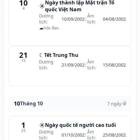
10
Ngày thành lập Mặt trận Tổ
☀️
4
quốc Việt Nam
Dương
Âm
10/09/2002
|
04/08/2002
lịch:
lịch:
☁
Hắc đạo
21
☾
Tết Trung Thu
15
Dương
Âm
21/09/2002
|
15/08/2002
lịch:
lịch:
10
Tháng 10
7 ngày lễ
1
☀️
Ngày quốc tế người cao tuổi
25
Dương
Âm
01/10/2002
|
25/08/2002
lịch:
lịch: