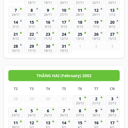
18/11
19/11
20/11
21/11
22/11
23/11
7
8
9
10
11
12
13
24/11
25/11
26/11
27/11
28/11
29/11
1/12
14
15
16
17
18
19
20
2/12
3/12
4/12
5/12
6/12
7/12
8/12
21
22
23
24
25
26
27
9/12
10/12
11/12
12/12
13/12
14/12
15/12
28
29
30
31
1
2
3
16/12
17/12
18/12
19/12
THÁNG HAI (February) 2002
T2
T3
T4
T5
T6
T7
CN
28
29
30
31
1
2
3
20/12
21/12
22/12
4
5
6
7
8
9
10
23/12
24/12
25/12
26/12
27/12
28/12
29/12
11
12
13
14
15
16
17
30/12
1/1
2/1
3/1
4/1
5/1
6/1