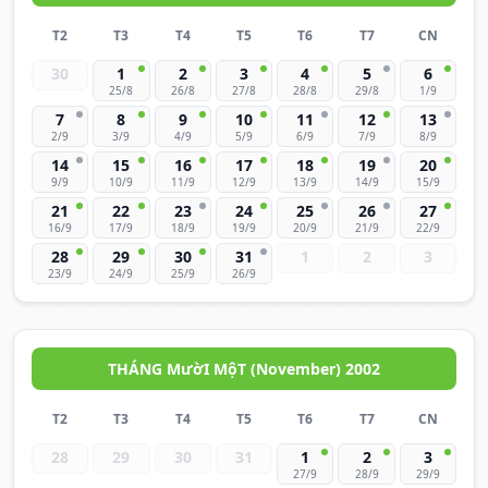
T2
T3
T4
T5
T6
T7
CN
30
1
2
3
4
5
6
25/8
26/8
27/8
28/8
29/8
1/9
7
8
9
10
11
12
13
2/9
3/9
4/9
5/9
6/9
7/9
8/9
14
15
16
17
18
19
20
9/9
10/9
11/9
12/9
13/9
14/9
15/9
21
22
23
24
25
26
27
16/9
17/9
18/9
19/9
20/9
21/9
22/9
28
29
30
31
1
2
3
23/9
24/9
25/9
26/9
THÁNG MườI MộT (November) 2002
T2
T3
T4
T5
T6
T7
CN
28
29
30
31
1
2
3
27/9
28/9
29/9