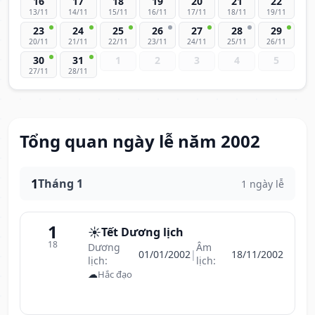
16
17
18
19
20
21
22
13/11
14/11
15/11
16/11
17/11
18/11
19/11
23
24
25
26
27
28
29
20/11
21/11
22/11
23/11
24/11
25/11
26/11
30
31
1
2
3
4
5
27/11
28/11
Tổng quan ngày lễ năm 2002
1
Tháng 1
1 ngày lễ
1
☀️
Tết Dương lịch
18
Dương
Âm
01/01/2002
|
18/11/2002
lịch:
lịch:
☁
Hắc đạo