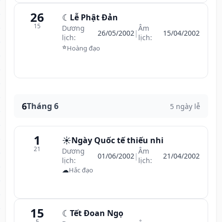
26
☾
Lễ Phật Đản
15
Dương
Âm
26/05/2002
|
15/04/2002
lịch:
lịch:
⭐
Hoàng đạo
6
Tháng 6
5 ngày lễ
1
☀️
Ngày Quốc tế thiếu nhi
21
Dương
Âm
01/06/2002
|
21/04/2002
lịch:
lịch:
☁
Hắc đạo
15
☾
Tết Đoan Ngọ
5