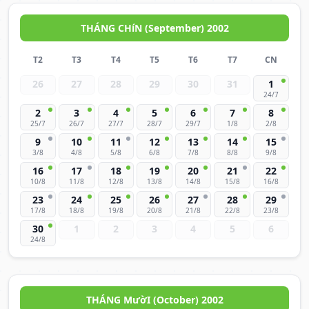
THÁNG CHíN (September) 2002
T2
T3
T4
T5
T6
T7
CN
26
27
28
29
30
31
1
24/7
2
3
4
5
6
7
8
25/7
26/7
27/7
28/7
29/7
1/8
2/8
9
10
11
12
13
14
15
3/8
4/8
5/8
6/8
7/8
8/8
9/8
16
17
18
19
20
21
22
10/8
11/8
12/8
13/8
14/8
15/8
16/8
23
24
25
26
27
28
29
17/8
18/8
19/8
20/8
21/8
22/8
23/8
30
1
2
3
4
5
6
24/8
THÁNG MườI (October) 2002