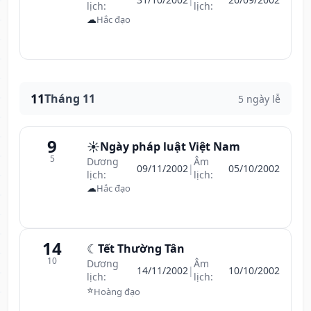
lịch:
lịch:
☁
Hắc đạo
11
Tháng 11
5 ngày lễ
9
☀️
Ngày pháp luật Việt Nam
5
Dương
Âm
09/11/2002
|
05/10/2002
lịch:
lịch:
☁
Hắc đạo
14
☾
Tết Thường Tân
10
Dương
Âm
14/11/2002
|
10/10/2002
lịch:
lịch:
⭐
Hoàng đạo