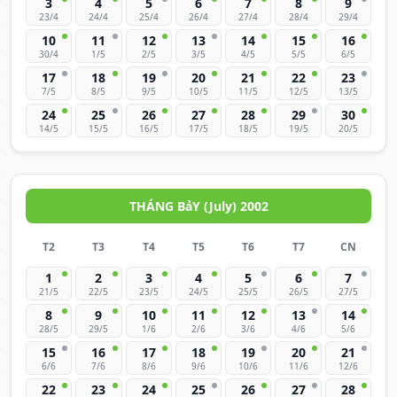
3
4
5
6
7
8
9
23/4
24/4
25/4
26/4
27/4
28/4
29/4
10
11
12
13
14
15
16
30/4
1/5
2/5
3/5
4/5
5/5
6/5
17
18
19
20
21
22
23
7/5
8/5
9/5
10/5
11/5
12/5
13/5
24
25
26
27
28
29
30
14/5
15/5
16/5
17/5
18/5
19/5
20/5
THÁNG BảY (July) 2002
T2
T3
T4
T5
T6
T7
CN
1
2
3
4
5
6
7
21/5
22/5
23/5
24/5
25/5
26/5
27/5
8
9
10
11
12
13
14
28/5
29/5
1/6
2/6
3/6
4/6
5/6
15
16
17
18
19
20
21
6/6
7/6
8/6
9/6
10/6
11/6
12/6
22
23
24
25
26
27
28