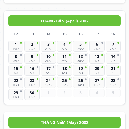
THÁNG BốN (April) 2002
T2
T3
T4
T5
T6
T7
CN
1
2
3
4
5
6
7
19/2
20/2
21/2
22/2
23/2
24/2
25/2
8
9
10
11
12
13
14
26/2
27/2
28/2
29/2
30/2
1/3
2/3
15
16
17
18
19
20
21
3/3
4/3
5/3
6/3
7/3
8/3
9/3
22
23
24
25
26
27
28
10/3
11/3
12/3
13/3
14/3
15/3
16/3
29
30
1
2
3
4
5
17/3
18/3
THÁNG NăM (May) 2002