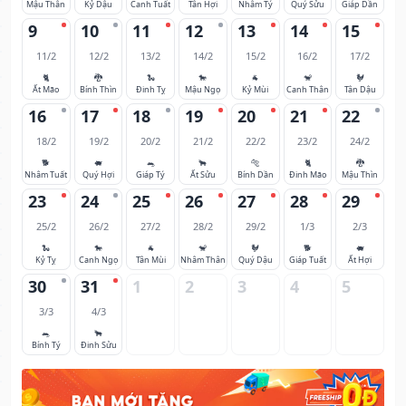
Mậu Thân
Kỷ Dậu
Canh Tuất
Tân Hợi
Nhâm Tý
Quý Sửu
Giáp Dần
9
10
11
12
13
14
15
11/2
12/2
13/2
14/2
15/2
16/2
17/2
🐈
🐉
🐍
🐎
🐐
🐒
🐓
Ất Mão
Bính Thìn
Đinh Tỵ
Mậu Ngọ
Kỷ Mùi
Canh Thân
Tân Dậu
16
17
18
19
20
21
22
18/2
19/2
20/2
21/2
22/2
23/2
24/2
🐕
🐖
🐀
🐂
🐅
🐈
🐉
Nhâm Tuất
Quý Hợi
Giáp Tý
Ất Sửu
Bính Dần
Đinh Mão
Mậu Thìn
23
24
25
26
27
28
29
25/2
26/2
27/2
28/2
29/2
1/3
2/3
🐍
🐎
🐐
🐒
🐓
🐕
🐖
Kỷ Tỵ
Canh Ngọ
Tân Mùi
Nhâm Thân
Quý Dậu
Giáp Tuất
Ất Hợi
30
31
1
2
3
4
5
3/3
4/3
🐀
🐂
Bính Tý
Đinh Sửu