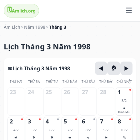
🗓️
Amlich.org
Âm Lịch
>
Năm 1998
>
Tháng 3
Lịch Tháng 3 Năm 1998
Lịch Tháng 3 Năm 1998
THỨ HAI
THỨ BA
THỨ TƯ
THỨ NĂM
THỨ SÁU
THỨ BẢY
CHỦ NHẬT
23
24
25
26
27
28
1
3/2
🐐
Đinh Mùi
2
3
4
5
6
7
8
4/2
5/2
6/2
7/2
8/2
9/2
10/2
🐒
🐓
🐕
🐖
🐀
🐂
🐅