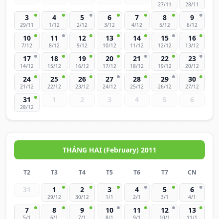
27/11
28/11
3
4
5
6
7
8
9
29/11
1/12
2/12
3/12
4/12
5/12
6/12
10
11
12
13
14
15
16
7/12
8/12
9/12
10/12
11/12
12/12
13/12
17
18
19
20
21
22
23
14/12
15/12
16/12
17/12
18/12
19/12
20/12
24
25
26
27
28
29
30
21/12
22/12
23/12
24/12
25/12
26/12
27/12
31
1
2
3
4
5
6
28/12
THÁNG HAI (February) 2011
T2
T3
T4
T5
T6
T7
CN
31
1
2
3
4
5
6
29/12
30/12
1/1
2/1
3/1
4/1
7
8
9
10
11
12
13
5/1
6/1
7/1
8/1
9/1
10/1
11/1