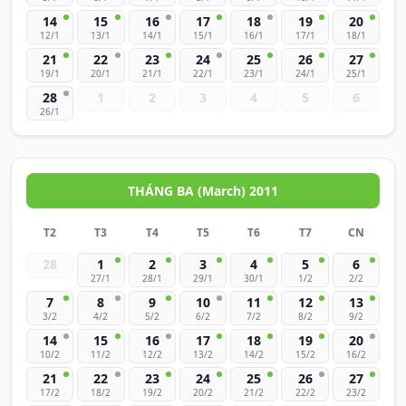
14
15
16
17
18
19
20
12/1
13/1
14/1
15/1
16/1
17/1
18/1
21
22
23
24
25
26
27
19/1
20/1
21/1
22/1
23/1
24/1
25/1
28
1
2
3
4
5
6
26/1
THÁNG BA (March) 2011
T2
T3
T4
T5
T6
T7
CN
28
1
2
3
4
5
6
27/1
28/1
29/1
30/1
1/2
2/2
7
8
9
10
11
12
13
3/2
4/2
5/2
6/2
7/2
8/2
9/2
14
15
16
17
18
19
20
10/2
11/2
12/2
13/2
14/2
15/2
16/2
21
22
23
24
25
26
27
17/2
18/2
19/2
20/2
21/2
22/2
23/2