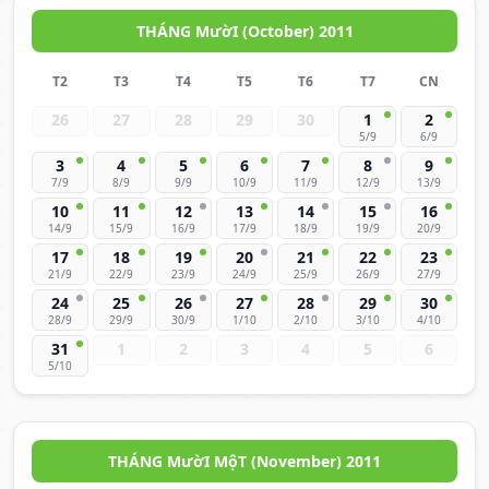
THÁNG MườI (October) 2011
T2
T3
T4
T5
T6
T7
CN
26
27
28
29
30
1
2
5/9
6/9
3
4
5
6
7
8
9
7/9
8/9
9/9
10/9
11/9
12/9
13/9
10
11
12
13
14
15
16
14/9
15/9
16/9
17/9
18/9
19/9
20/9
17
18
19
20
21
22
23
21/9
22/9
23/9
24/9
25/9
26/9
27/9
24
25
26
27
28
29
30
28/9
29/9
30/9
1/10
2/10
3/10
4/10
31
1
2
3
4
5
6
5/10
THÁNG MườI MộT (November) 2011