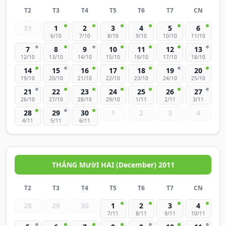
T2
T3
T4
T5
T6
T7
CN
31
1
2
3
4
5
6
6/10
7/10
8/10
9/10
10/10
11/10
7
8
9
10
11
12
13
12/10
13/10
14/10
15/10
16/10
17/10
18/10
14
15
16
17
18
19
20
19/10
20/10
21/10
22/10
23/10
24/10
25/10
21
22
23
24
25
26
27
26/10
27/10
28/10
29/10
1/11
2/11
3/11
28
29
30
1
2
3
4
4/11
5/11
6/11
THÁNG MườI HAI (December) 2011
T2
T3
T4
T5
T6
T7
CN
28
29
30
1
2
3
4
7/11
8/11
9/11
10/11