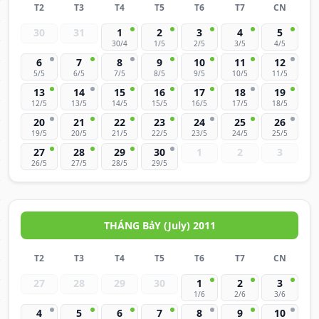
T2
T3
T4
T5
T6
T7
CN
30
31
1
2
3
4
5
30/4
1/5
2/5
3/5
4/5
6
7
8
9
10
11
12
5/5
6/5
7/5
8/5
9/5
10/5
11/5
13
14
15
16
17
18
19
12/5
13/5
14/5
15/5
16/5
17/5
18/5
20
21
22
23
24
25
26
19/5
20/5
21/5
22/5
23/5
24/5
25/5
27
28
29
30
1
2
3
26/5
27/5
28/5
29/5
THÁNG BảY (July) 2011
T2
T3
T4
T5
T6
T7
CN
27
28
29
30
1
2
3
1/6
2/6
3/6
4
5
6
7
8
9
10