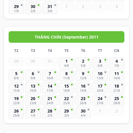
29
30
31
1
2
3
4
1/8
2/8
3/8
THÁNG CHíN (September) 2011
T2
T3
T4
T5
T6
T7
CN
29
30
31
1
2
3
4
4/8
5/8
6/8
7/8
5
6
7
8
9
10
11
8/8
9/8
10/8
11/8
12/8
13/8
14/8
12
13
14
15
16
17
18
15/8
16/8
17/8
18/8
19/8
20/8
21/8
19
20
21
22
23
24
25
22/8
23/8
24/8
25/8
26/8
27/8
28/8
26
27
28
29
30
1
2
29/8
1/9
2/9
3/9
4/9