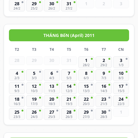
28
29
30
31
1
2
3
24/2
25/2
26/2
27/2
THÁNG BốN (April) 2011
T2
T3
T4
T5
T6
T7
CN
28
29
30
31
1
2
3
28/2
29/2
1/3
4
5
6
7
8
9
10
2/3
3/3
4/3
5/3
6/3
7/3
8/3
11
12
13
14
15
16
17
9/3
10/3
11/3
12/3
13/3
14/3
15/3
18
19
20
21
22
23
24
16/3
17/3
18/3
19/3
20/3
21/3
22/3
25
26
27
28
29
30
1
23/3
24/3
25/3
26/3
27/3
28/3