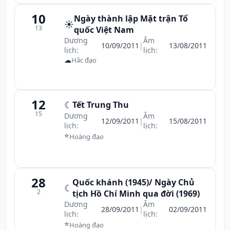
10
Ngày thành lập Mặt trận Tổ
☀️
13
quốc Việt Nam
Dương
Âm
10/09/2011
|
13/08/2011
lịch:
lịch:
☁
Hắc đạo
12
☾
Tết Trung Thu
15
Dương
Âm
12/09/2011
|
15/08/2011
lịch:
lịch:
⭐
Hoàng đạo
28
Quốc khánh (1945)/ Ngày Chủ
☾
2
tịch Hồ Chí Minh qua đời (1969)
Dương
Âm
28/09/2011
|
02/09/2011
lịch:
lịch:
⭐
Hoàng đạo