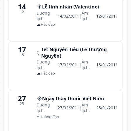
14
☀️
Lễ tình nhân (Valentine)
12
Dương
Âm
14/02/2011
|
12/01/2011
lịch:
lịch:
☁
Hắc đạo
17
Tết Nguyên Tiêu (Lễ Thượng
☾
15
Nguyên)
Dương
Âm
17/02/2011
|
15/01/2011
lịch:
lịch:
☁
Hắc đạo
27
☀️
Ngày thầy thuốc Việt Nam
25
Dương
Âm
27/02/2011
|
25/01/2011
lịch:
lịch:
⭐
Hoàng đạo