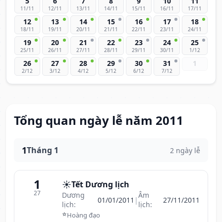
5
6
7
8
9
10
11
11/11
12/11
13/11
14/11
15/11
16/11
17/11
12
13
14
15
16
17
18
18/11
19/11
20/11
21/11
22/11
23/11
24/11
19
20
21
22
23
24
25
25/11
26/11
27/11
28/11
29/11
30/11
1/12
26
27
28
29
30
31
1
2/12
3/12
4/12
5/12
6/12
7/12
Tổng quan ngày lễ năm 2011
1
Tháng 1
2 ngày lễ
1
☀️
Tết Dương lịch
27
Dương
Âm
01/01/2011
|
27/11/2011
lịch:
lịch:
⭐
Hoàng đạo