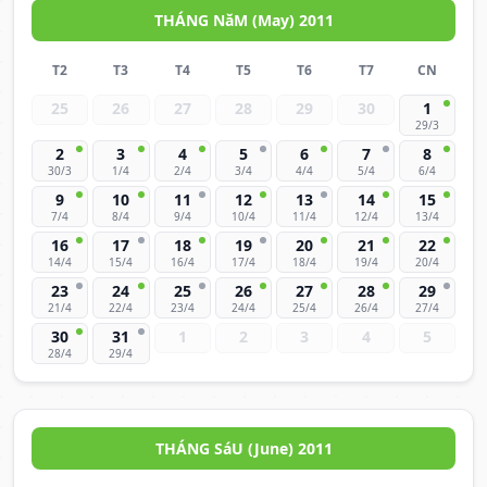
THÁNG NăM (May) 2011
T2
T3
T4
T5
T6
T7
CN
25
26
27
28
29
30
1
29/3
2
3
4
5
6
7
8
30/3
1/4
2/4
3/4
4/4
5/4
6/4
9
10
11
12
13
14
15
7/4
8/4
9/4
10/4
11/4
12/4
13/4
16
17
18
19
20
21
22
14/4
15/4
16/4
17/4
18/4
19/4
20/4
23
24
25
26
27
28
29
21/4
22/4
23/4
24/4
25/4
26/4
27/4
30
31
1
2
3
4
5
28/4
29/4
THÁNG SáU (June) 2011