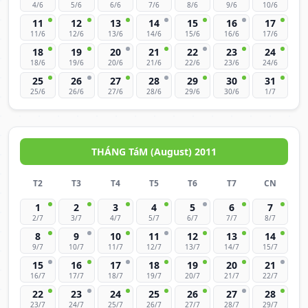
4/6
5/6
6/6
7/6
8/6
9/6
10/6
11
12
13
14
15
16
17
11/6
12/6
13/6
14/6
15/6
16/6
17/6
18
19
20
21
22
23
24
18/6
19/6
20/6
21/6
22/6
23/6
24/6
25
26
27
28
29
30
31
25/6
26/6
27/6
28/6
29/6
30/6
1/7
THÁNG TáM (August) 2011
T2
T3
T4
T5
T6
T7
CN
1
2
3
4
5
6
7
2/7
3/7
4/7
5/7
6/7
7/7
8/7
8
9
10
11
12
13
14
9/7
10/7
11/7
12/7
13/7
14/7
15/7
15
16
17
18
19
20
21
16/7
17/7
18/7
19/7
20/7
21/7
22/7
22
23
24
25
26
27
28
23/7
24/7
25/7
26/7
27/7
28/7
29/7