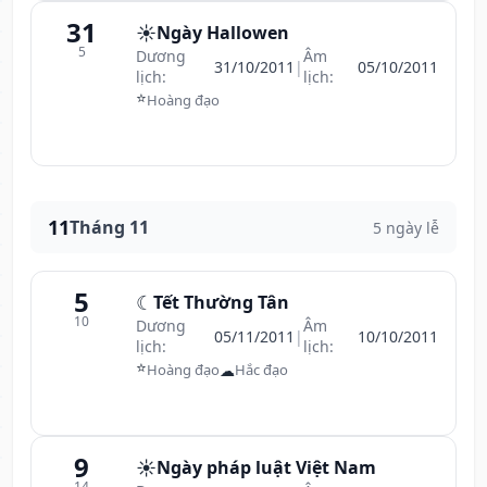
31
☀️
Ngày Hallowen
5
Dương
Âm
31/10/2011
|
05/10/2011
lịch:
lịch:
⭐
Hoàng đạo
11
Tháng 11
5 ngày lễ
5
☾
Tết Thường Tân
10
Dương
Âm
05/11/2011
|
10/10/2011
lịch:
lịch:
⭐
☁
Hoàng đạo
Hắc đạo
9
☀️
Ngày pháp luật Việt Nam
14