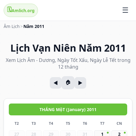
🗓️
Amlich.org
Âm Lịch
>
Năm 2011
Lịch Vạn Niên Năm 2011
Xem Lịch Âm - Dương, Ngày Tốt Xấu, Ngày Lễ Tết trong
12 tháng
THÁNG MộT (January) 2011
T2
T3
T4
T5
T6
T7
CN
27
28
29
30
31
1
2