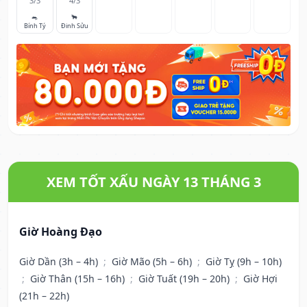
3/3
4/3
🐀
🐂
Bính Tý
Đinh Sửu
XEM TỐT XẤU NGÀY 13 THÁNG 3
Giờ Hoàng Đạo
Giờ Dần (3h – 4h)
;
Giờ Mão (5h – 6h)
;
Giờ Tỵ (9h – 10h)
;
Giờ Thân (15h – 16h)
;
Giờ Tuất (19h – 20h)
;
Giờ Hợi
(21h – 22h)