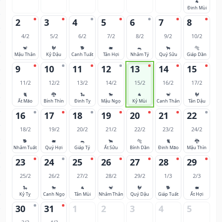
🐐
Đinh Mùi
2
3
4
5
6
7
8
4/2
5/2
6/2
7/2
8/2
9/2
10/2
🐒
🐓
🐕
🐖
🐀
🐂
🐅
Mậu Thân
Kỷ Dậu
Canh Tuất
Tân Hợi
Nhâm Tý
Quý Sửu
Giáp Dần
9
10
11
12
13
14
15
11/2
12/2
13/2
14/2
15/2
16/2
17/2
🐈
🐉
🐍
🐎
🐐
🐒
🐓
Ất Mão
Bính Thìn
Đinh Tỵ
Mậu Ngọ
Kỷ Mùi
Canh Thân
Tân Dậu
16
17
18
19
20
21
22
18/2
19/2
20/2
21/2
22/2
23/2
24/2
🐕
🐖
🐀
🐂
🐅
🐈
🐉
Nhâm Tuất
Quý Hợi
Giáp Tý
Ất Sửu
Bính Dần
Đinh Mão
Mậu Thìn
23
24
25
26
27
28
29
25/2
26/2
27/2
28/2
29/2
1/3
2/3
🐍
🐎
🐐
🐒
🐓
🐕
🐖
Kỷ Tỵ
Canh Ngọ
Tân Mùi
Nhâm Thân
Quý Dậu
Giáp Tuất
Ất Hợi
30
31
1
2
3
4
5