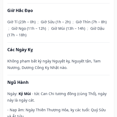
Giờ Hắc Đạo
Giờ Tí (23h – 0h)
;
Giờ Sửu (1h – 2h)
;
Giờ Thìn (7h – 8h)
;
Giờ Ngọ (11h – 12h)
;
Giờ Mùi (13h – 14h)
;
Giờ Dậu
(17h – 18h)
Các Ngày Kỵ
Không phạm bất kỳ ngày Nguyệt kỵ, Nguyệt tận, Tam
Nương, Dương Công Kỵ Nhật nào.
Ngũ Hành
Ngày:
Kỷ Mùi
- tức Can Chi tương đồng (cùng Thổ), ngày
này là ngày cát.
- Nạp âm: Ngày Thiên Thượng Hỏa, kỵ các tuổi: Quý Sửu
và Ất Sửu.