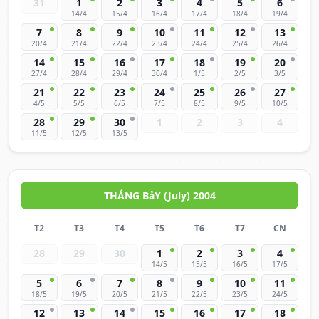
31
1
2
3
4
5
6
14/4
15/4
16/4
17/4
18/4
19/4
7
8
9
10
11
12
13
20/4
21/4
22/4
23/4
24/4
25/4
26/4
14
15
16
17
18
19
20
27/4
28/4
29/4
30/4
1/5
2/5
3/5
21
22
23
24
25
26
27
4/5
5/5
6/5
7/5
8/5
9/5
10/5
28
29
30
1
2
3
4
11/5
12/5
13/5
THÁNG BảY (July) 2004
T2
T3
T4
T5
T6
T7
CN
28
29
30
1
2
3
4
14/5
15/5
16/5
17/5
5
6
7
8
9
10
11
18/5
19/5
20/5
21/5
22/5
23/5
24/5
12
13
14
15
16
17
18