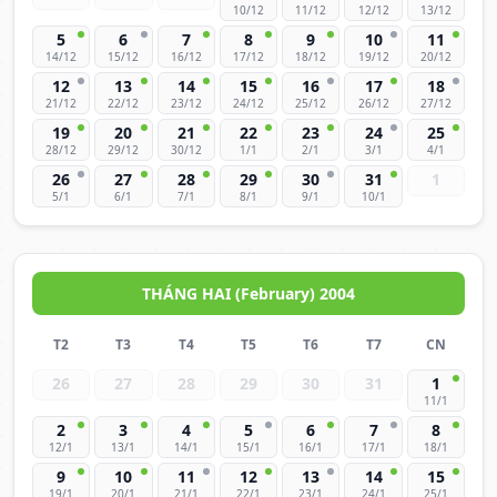
10/12
11/12
12/12
13/12
5
6
7
8
9
10
11
14/12
15/12
16/12
17/12
18/12
19/12
20/12
12
13
14
15
16
17
18
21/12
22/12
23/12
24/12
25/12
26/12
27/12
19
20
21
22
23
24
25
28/12
29/12
30/12
1/1
2/1
3/1
4/1
26
27
28
29
30
31
1
5/1
6/1
7/1
8/1
9/1
10/1
THÁNG HAI (February) 2004
T2
T3
T4
T5
T6
T7
CN
26
27
28
29
30
31
1
11/1
2
3
4
5
6
7
8
12/1
13/1
14/1
15/1
16/1
17/1
18/1
9
10
11
12
13
14
15
19/1
20/1
21/1
22/1
23/1
24/1
25/1