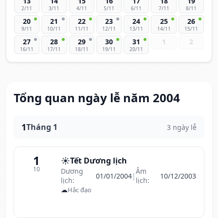
13
14
15
16
17
18
19
2/11
3/11
4/11
5/11
6/11
7/11
8/11
20
21
22
23
24
25
26
9/11
10/11
11/11
12/11
13/11
14/11
15/11
27
28
29
30
31
1
2
16/11
17/11
18/11
19/11
20/11
Tổng quan ngày lễ năm 2004
1
Tháng 1
3 ngày lễ
1
☀️
Tết Dương lịch
10
Dương
Âm
01/01/2004
|
10/12/2003
lịch:
lịch:
☁
Hắc đạo