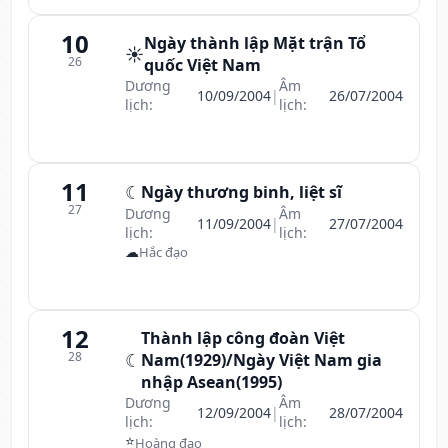
10
Ngày thành lập Mặt trận Tổ
☀️
26
quốc Việt Nam
Dương
Âm
10/09/2004
|
26/07/2004
lịch:
lịch:
11
☾
Ngày thương binh, liệt sĩ
27
Dương
Âm
11/09/2004
|
27/07/2004
lịch:
lịch:
☁
Hắc đạo
12
Thành lập công đoàn Việt
28
☾
Nam(1929)/Ngày Việt Nam gia
nhập Asean(1995)
Dương
Âm
12/09/2004
|
28/07/2004
lịch:
lịch:
⭐
Hoàng đạo