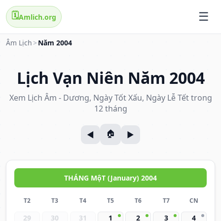
🗓️
Amlich.org
Âm Lịch
>
Năm 2004
Lịch Vạn Niên Năm 2004
Xem Lịch Âm - Dương, Ngày Tốt Xấu, Ngày Lễ Tết trong
12 tháng
THÁNG MộT (January) 2004
T2
T3
T4
T5
T6
T7
CN
29
30
31
1
2
3
4