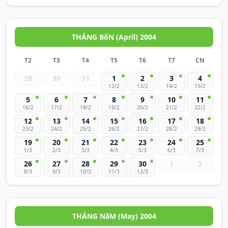
THÁNG BốN (April) 2004
T2
T3
T4
T5
T6
T7
CN
29
30
31
1
2
3
4
12/2
13/2
14/2
15/2
5
6
7
8
9
10
11
16/2
17/2
18/2
19/2
20/2
21/2
22/2
12
13
14
15
16
17
18
23/2
24/2
25/2
26/2
27/2
28/2
29/2
19
20
21
22
23
24
25
1/3
2/3
3/3
4/3
5/3
6/3
7/3
26
27
28
29
30
1
2
8/3
9/3
10/3
11/3
12/3
THÁNG NăM (May) 2004