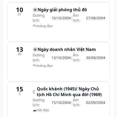
10
☀️
Ngày giải phóng thủ đô
27
Dương
Âm
10/10/2004
|
27/08/2004
lịch:
lịch:
⭐
Hoàng đạo
13
☀️
Ngày doanh nhân Việt Nam
30
Dương
Âm
13/10/2004
|
30/08/2004
lịch:
lịch:
⭐
Hoàng đạo
15
Quốc khánh (1945)/ Ngày Chủ
☾
2
tịch Hồ Chí Minh qua đời (1969)
Dương
Âm
15/10/2004
|
02/09/2004
lịch:
lịch:
☁
Hắc đạo