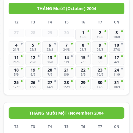
THÁNG MườI (October) 2004
T2
T3
T4
T5
T6
T7
CN
27
28
29
30
1
2
3
18/8
19/8
20/8
4
5
6
7
8
9
10
21/8
22/8
23/8
24/8
25/8
26/8
27/8
11
12
13
14
15
16
17
28/8
29/8
30/8
1/9
2/9
3/9
4/9
18
19
20
21
22
23
24
5/9
6/9
7/9
8/9
9/9
10/9
11/9
25
26
27
28
29
30
31
12/9
13/9
14/9
15/9
16/9
17/9
18/9
THÁNG MườI MộT (November) 2004
T2
T3
T4
T5
T6
T7
CN