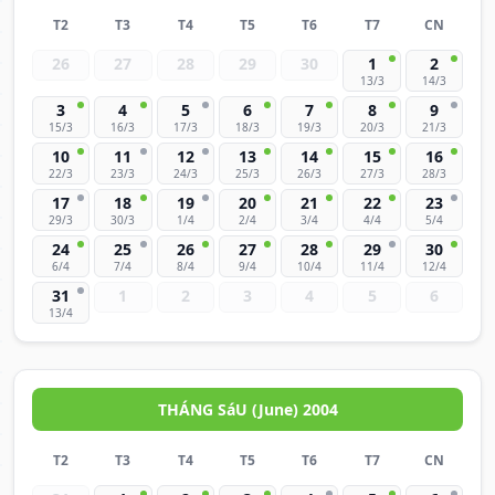
T2
T3
T4
T5
T6
T7
CN
26
27
28
29
30
1
2
13/3
14/3
3
4
5
6
7
8
9
15/3
16/3
17/3
18/3
19/3
20/3
21/3
10
11
12
13
14
15
16
22/3
23/3
24/3
25/3
26/3
27/3
28/3
17
18
19
20
21
22
23
29/3
30/3
1/4
2/4
3/4
4/4
5/4
24
25
26
27
28
29
30
6/4
7/4
8/4
9/4
10/4
11/4
12/4
31
1
2
3
4
5
6
13/4
THÁNG SáU (June) 2004
T2
T3
T4
T5
T6
T7
CN