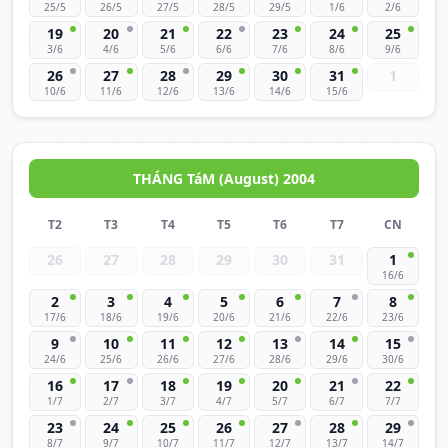
25/5
26/5
27/5
28/5
29/5
1/6
2/6
19
20
21
22
23
24
25
3/6
4/6
5/6
6/6
7/6
8/6
9/6
26
27
28
29
30
31
1
10/6
11/6
12/6
13/6
14/6
15/6
THÁNG TáM (August) 2004
T2
T3
T4
T5
T6
T7
CN
26
27
28
29
30
31
1
16/6
2
3
4
5
6
7
8
17/6
18/6
19/6
20/6
21/6
22/6
23/6
9
10
11
12
13
14
15
24/6
25/6
26/6
27/6
28/6
29/6
30/6
16
17
18
19
20
21
22
1/7
2/7
3/7
4/7
5/7
6/7
7/7
23
24
25
26
27
28
29
8/7
9/7
10/7
11/7
12/7
13/7
14/7