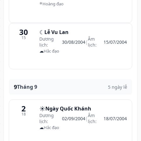
⭐
Hoàng đạo
30
☾
Lễ Vu Lan
15
Dương
Âm
30/08/2004
|
15/07/2004
lịch:
lịch:
☁
Hắc đạo
9
Tháng 9
5 ngày lễ
2
☀️
Ngày Quốc Khánh
18
Dương
Âm
02/09/2004
|
18/07/2004
lịch:
lịch:
☁
Hắc đạo