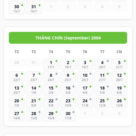
30
31
1
2
3
4
5
15/7
16/7
THÁNG CHíN (September) 2004
T2
T3
T4
T5
T6
T7
CN
30
31
1
2
3
4
5
17/7
18/7
19/7
20/7
21/7
6
7
8
9
10
11
12
22/7
23/7
24/7
25/7
26/7
27/7
28/7
13
14
15
16
17
18
19
29/7
1/8
2/8
3/8
4/8
5/8
6/8
20
21
22
23
24
25
26
7/8
8/8
9/8
10/8
11/8
12/8
13/8
27
28
29
30
1
2
3
14/8
15/8
16/8
17/8