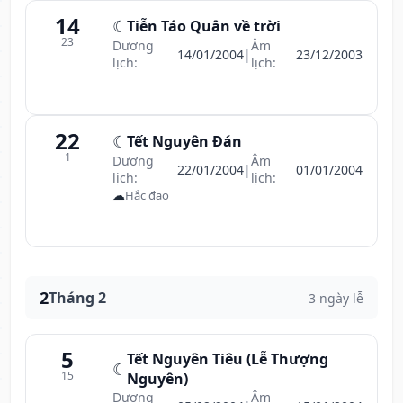
14
☾
Tiễn Táo Quân về trời
23
Dương
Âm
14/01/2004
|
23/12/2003
lịch:
lịch:
22
☾
Tết Nguyên Đán
1
Dương
Âm
22/01/2004
|
01/01/2004
lịch:
lịch:
☁
Hắc đạo
2
Tháng 2
3 ngày lễ
5
Tết Nguyên Tiêu (Lễ Thượng
☾
15
Nguyên)
Dương
Âm