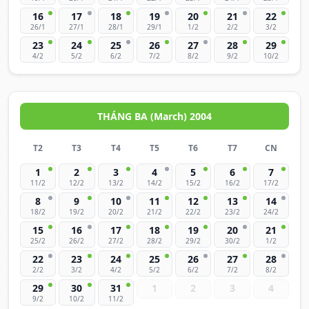
16
17
18
19
20
21
22
26/1
27/1
28/1
29/1
1/2
2/2
3/2
23
24
25
26
27
28
29
4/2
5/2
6/2
7/2
8/2
9/2
10/2
THÁNG BA (March) 2004
T2
T3
T4
T5
T6
T7
CN
1
2
3
4
5
6
7
11/2
12/2
13/2
14/2
15/2
16/2
17/2
8
9
10
11
12
13
14
18/2
19/2
20/2
21/2
22/2
23/2
24/2
15
16
17
18
19
20
21
25/2
26/2
27/2
28/2
29/2
30/2
1/2
22
23
24
25
26
27
28
2/2
3/2
4/2
5/2
6/2
7/2
8/2
29
30
31
1
2
3
4
9/2
10/2
11/2