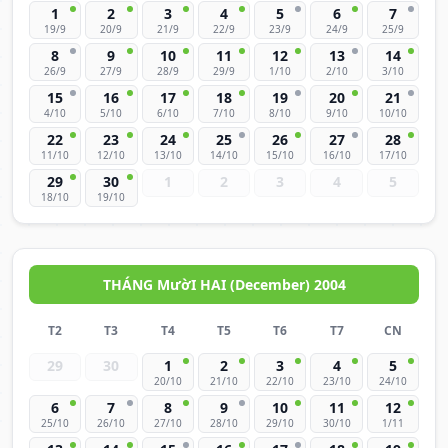
1
2
3
4
5
6
7
19/9
20/9
21/9
22/9
23/9
24/9
25/9
8
9
10
11
12
13
14
26/9
27/9
28/9
29/9
1/10
2/10
3/10
15
16
17
18
19
20
21
4/10
5/10
6/10
7/10
8/10
9/10
10/10
22
23
24
25
26
27
28
11/10
12/10
13/10
14/10
15/10
16/10
17/10
29
30
1
2
3
4
5
18/10
19/10
THÁNG MườI HAI (December) 2004
T2
T3
T4
T5
T6
T7
CN
29
30
1
2
3
4
5
20/10
21/10
22/10
23/10
24/10
6
7
8
9
10
11
12
25/10
26/10
27/10
28/10
29/10
30/10
1/11