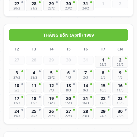
27
28
29
30
31
1
2
20/2
21/2
22/2
23/2
24/2
THÁNG BốN (April) 1989
T2
T3
T4
T5
T6
T7
CN
27
28
29
30
31
1
2
25/2
26/2
3
4
5
6
7
8
9
27/2
28/2
29/2
1/3
2/3
3/3
4/3
10
11
12
13
14
15
16
5/3
6/3
7/3
8/3
9/3
10/3
11/3
17
18
19
20
21
22
23
12/3
13/3
14/3
15/3
16/3
17/3
18/3
24
25
26
27
28
29
30
19/3
20/3
21/3
22/3
23/3
24/3
25/3