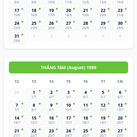
8/6
9/6
10/6
11/6
12/6
13/6
14/6
17
18
19
20
21
22
23
15/6
16/6
17/6
18/6
19/6
20/6
21/6
24
25
26
27
28
29
30
22/6
23/6
24/6
25/6
26/6
27/6
28/6
31
1
2
3
4
5
6
29/6
THÁNG TáM (August) 1989
T2
T3
T4
T5
T6
T7
CN
31
1
2
3
4
5
6
1/7
2/7
3/7
4/7
5/7
6/7
7
8
9
10
11
12
13
7/7
8/7
9/7
10/7
11/7
12/7
13/7
14
15
16
17
18
19
20
14/7
15/7
16/7
17/7
18/7
19/7
20/7
21
22
23
24
25
26
27
21/7
22/7
23/7
24/7
25/7
26/7
27/7