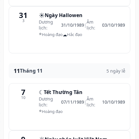
31
☀️
Ngày Hallowen
3
Dương
Âm
31/10/1989
|
03/10/1989
lịch:
lịch:
⭐
☁
Hoàng đạo
Hắc đạo
11
Tháng 11
5 ngày lễ
7
☾
Tết Thường Tân
10
Dương
Âm
07/11/1989
|
10/10/1989
lịch:
lịch:
⭐
Hoàng đạo