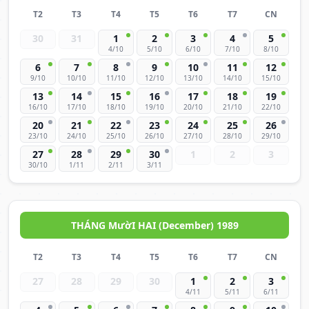
T2
T3
T4
T5
T6
T7
CN
30
31
1
2
3
4
5
4/10
5/10
6/10
7/10
8/10
6
7
8
9
10
11
12
9/10
10/10
11/10
12/10
13/10
14/10
15/10
13
14
15
16
17
18
19
16/10
17/10
18/10
19/10
20/10
21/10
22/10
20
21
22
23
24
25
26
23/10
24/10
25/10
26/10
27/10
28/10
29/10
27
28
29
30
1
2
3
30/10
1/11
2/11
3/11
THÁNG MườI HAI (December) 1989
T2
T3
T4
T5
T6
T7
CN
27
28
29
30
1
2
3
4/11
5/11
6/11