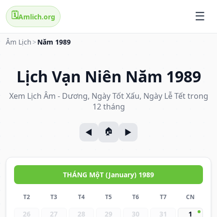
🗓️
Amlich.org
Âm Lịch
>
Năm 1989
Lịch Vạn Niên Năm 1989
Xem Lịch Âm - Dương, Ngày Tốt Xấu, Ngày Lễ Tết trong
12 tháng
THÁNG MộT (January) 1989
T2
T3
T4
T5
T6
T7
CN
26
27
28
29
30
31
1