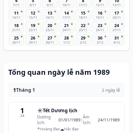
4
5
6
7
8
9
10
7/11
8/11
9/11
10/11
11/11
12/11
13/11
11
12
13
14
15
16
17
14/11
15/11
16/11
17/11
18/11
19/11
20/11
18
19
20
21
22
23
24
21/11
22/11
23/11
24/11
25/11
26/11
27/11
25
26
27
28
29
30
31
28/11
29/11
30/11
1/12
2/12
3/12
4/12
Tổng quan ngày lễ năm 1989
1
Tháng 1
2 ngày lễ
1
☀️
Tết Dương lịch
24
Dương
Âm
01/01/1989
|
24/11/1989
lịch:
lịch:
⭐
☁
Hoàng đạo
Hắc đạo