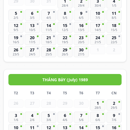
29
30
31
1
2
3
4
28/4
29/4
30/4
1/5
5
6
7
8
9
10
11
2/5
3/5
4/5
5/5
6/5
7/5
8/5
12
13
14
15
16
17
18
9/5
10/5
11/5
12/5
13/5
14/5
15/5
19
20
21
22
23
24
25
16/5
17/5
18/5
19/5
20/5
21/5
22/5
26
27
28
29
30
1
2
23/5
24/5
25/5
26/5
27/5
THÁNG BảY (July) 1989
T2
T3
T4
T5
T6
T7
CN
26
27
28
29
30
1
2
28/5
29/5
3
4
5
6
7
8
9
1/6
2/6
3/6
4/6
5/6
6/6
7/6
10
11
12
13
14
15
16