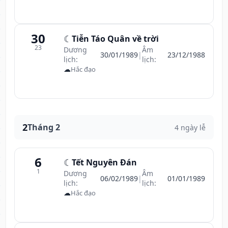
30
☾
Tiễn Táo Quân về trời
23
Dương
Âm
30/01/1989
|
23/12/1988
lịch:
lịch:
☁
Hắc đạo
2
Tháng 2
4 ngày lễ
6
☾
Tết Nguyên Đán
1
Dương
Âm
06/02/1989
|
01/01/1989
lịch:
lịch:
☁
Hắc đạo