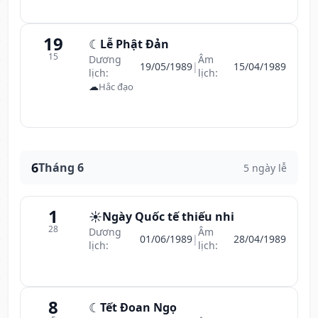
19
☾
Lễ Phật Đản
15
Dương
Âm
19/05/1989
|
15/04/1989
lịch:
lịch:
☁
Hắc đạo
6
Tháng 6
5 ngày lễ
1
☀️
Ngày Quốc tế thiếu nhi
28
Dương
Âm
01/06/1989
|
28/04/1989
lịch:
lịch:
8
☾
Tết Đoan Ngọ