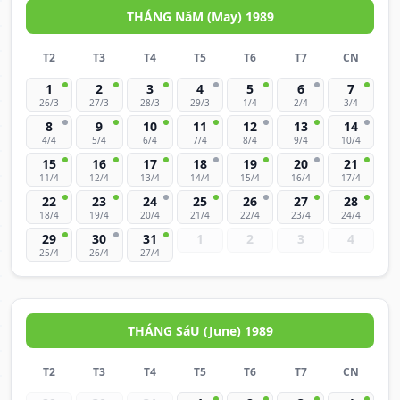
THÁNG NăM (May) 1989
T2
T3
T4
T5
T6
T7
CN
1
2
3
4
5
6
7
26/3
27/3
28/3
29/3
1/4
2/4
3/4
8
9
10
11
12
13
14
4/4
5/4
6/4
7/4
8/4
9/4
10/4
15
16
17
18
19
20
21
11/4
12/4
13/4
14/4
15/4
16/4
17/4
22
23
24
25
26
27
28
18/4
19/4
20/4
21/4
22/4
23/4
24/4
29
30
31
1
2
3
4
25/4
26/4
27/4
THÁNG SáU (June) 1989
T2
T3
T4
T5
T6
T7
CN