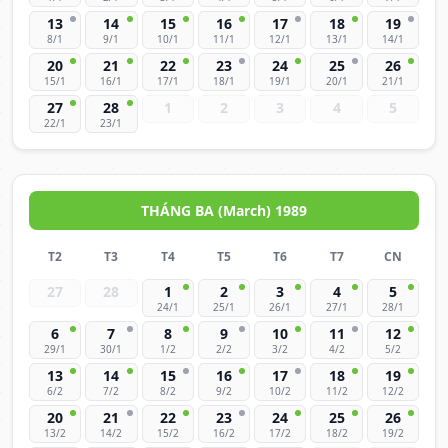
13
14
15
16
17
18
19
8/1
9/1
10/1
11/1
12/1
13/1
14/1
20
21
22
23
24
25
26
15/1
16/1
17/1
18/1
19/1
20/1
21/1
27
28
1
2
3
4
5
22/1
23/1
THÁNG BA (March) 1989
T2
T3
T4
T5
T6
T7
CN
27
28
1
2
3
4
5
24/1
25/1
26/1
27/1
28/1
6
7
8
9
10
11
12
29/1
30/1
1/2
2/2
3/2
4/2
5/2
13
14
15
16
17
18
19
6/2
7/2
8/2
9/2
10/2
11/2
12/2
20
21
22
23
24
25
26
13/2
14/2
15/2
16/2
17/2
18/2
19/2