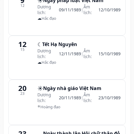
9
☀️
Ngày pháp luật Việt Nam
12
Dương
Âm
09/11/1989
|
12/10/1989
lịch:
lịch:
☁
Hắc đạo
12
☾
Tết Hạ Nguyên
15
Dương
Âm
12/11/1989
|
15/10/1989
lịch:
lịch:
☁
Hắc đạo
20
☀️
Ngày nhà giáo Việt Nam
23
Dương
Âm
20/11/1989
|
23/10/1989
lịch:
lịch:
⭐
Hoàng đạo
23
Ngày thành lập Hội chữ thập đỏ