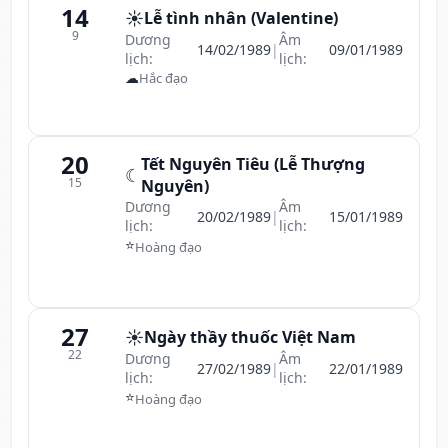
14
☀️
Lễ tình nhân (Valentine)
9
Dương
Âm
14/02/1989
|
09/01/1989
lịch:
lịch:
☁
Hắc đạo
20
Tết Nguyên Tiêu (Lễ Thượng
☾
15
Nguyên)
Dương
Âm
20/02/1989
|
15/01/1989
lịch:
lịch:
⭐
Hoàng đạo
27
☀️
Ngày thầy thuốc Việt Nam
22
Dương
Âm
27/02/1989
|
22/01/1989
lịch:
lịch:
⭐
Hoàng đạo