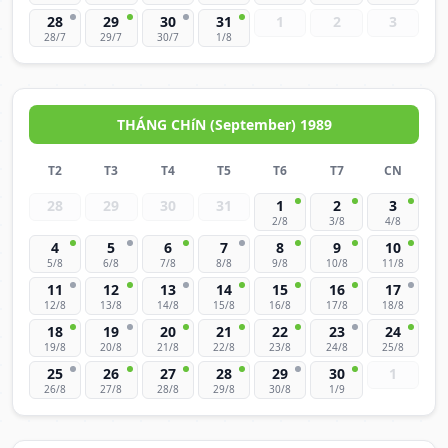
28
29
30
31
1
2
3
28/7
29/7
30/7
1/8
THÁNG CHíN (September) 1989
T2
T3
T4
T5
T6
T7
CN
28
29
30
31
1
2
3
2/8
3/8
4/8
4
5
6
7
8
9
10
5/8
6/8
7/8
8/8
9/8
10/8
11/8
11
12
13
14
15
16
17
12/8
13/8
14/8
15/8
16/8
17/8
18/8
18
19
20
21
22
23
24
19/8
20/8
21/8
22/8
23/8
24/8
25/8
25
26
27
28
29
30
1
26/8
27/8
28/8
29/8
30/8
1/9