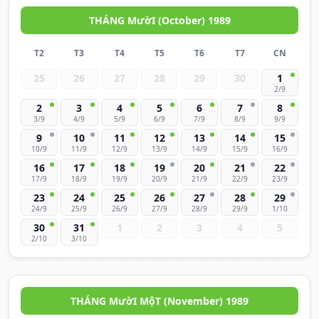
THÁNG MườI (October) 1989
T2
T3
T4
T5
T6
T7
CN
25
26
27
28
29
30
1
2/9
2
3
4
5
6
7
8
3/9
4/9
5/9
6/9
7/9
8/9
9/9
9
10
11
12
13
14
15
10/9
11/9
12/9
13/9
14/9
15/9
16/9
16
17
18
19
20
21
22
17/9
18/9
19/9
20/9
21/9
22/9
23/9
23
24
25
26
27
28
29
24/9
25/9
26/9
27/9
28/9
29/9
1/10
30
31
1
2
3
4
5
2/10
3/10
THÁNG MườI MộT (November) 1989