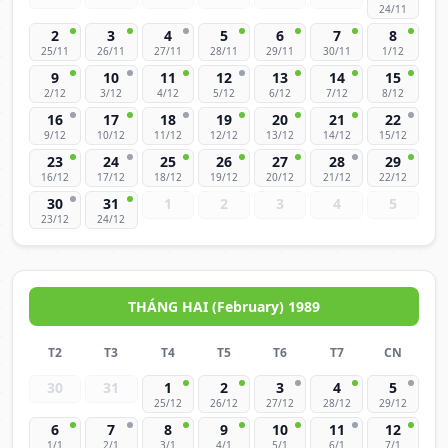
24/11
2
3
4
5
6
7
8
25/11
26/11
27/11
28/11
29/11
30/11
1/12
9
10
11
12
13
14
15
2/12
3/12
4/12
5/12
6/12
7/12
8/12
16
17
18
19
20
21
22
9/12
10/12
11/12
12/12
13/12
14/12
15/12
23
24
25
26
27
28
29
16/12
17/12
18/12
19/12
20/12
21/12
22/12
30
31
1
2
3
4
5
23/12
24/12
THÁNG HAI (February) 1989
T2
T3
T4
T5
T6
T7
CN
30
31
1
2
3
4
5
25/12
26/12
27/12
28/12
29/12
6
7
8
9
10
11
12
1/1
2/1
3/1
4/1
5/1
6/1
7/1