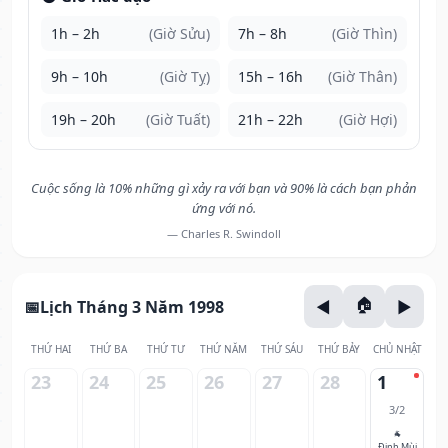
1h – 2h
(Giờ Sửu)
7h – 8h
(Giờ Thìn)
9h – 10h
(Giờ Tỵ)
15h – 16h
(Giờ Thân)
19h – 20h
(Giờ Tuất)
21h – 22h
(Giờ Hợi)
Cuộc sống là 10% những gì xảy ra với bạn và 90% là cách bạn phản
ứng với nó.
— Charles R. Swindoll
Lịch Tháng 3 Năm 1998
THỨ HAI
THỨ BA
THỨ TƯ
THỨ NĂM
THỨ SÁU
THỨ BẢY
CHỦ NHẬT
23
24
25
26
27
28
1
3/2
🐐
Đinh Mùi