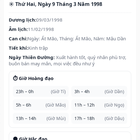
☀️ Thứ Hai, Ngày 9 Tháng 3 Năm 1998
Dương lịch:
09/03/1998
Âm lịch:
11/02/1998
Can chi:
Ngày: Ất Mão, Tháng: Ất Mão, Năm: Mậu Dần
Tiết khí:
Kinh trập
Ngày Thiên Đường:
Xuất hành tốt, quý nhân phù trợ,
buôn bán may mắn, mọi việc đều như ý
⏱️ Giờ Hoàng đạo
23h – 0h
(Giờ Tí)
3h – 4h
(Giờ Dần)
5h – 6h
(Giờ Mão)
11h – 12h
(Giờ Ngọ)
13h – 14h
(Giờ Mùi)
17h – 18h
(Giờ Dậu)
🌑 Giờ Hắc đạo