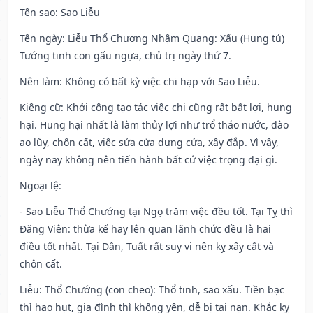
Tên sao
: Sao Liễu
Tên ngày
: Liễu Thổ Chương Nhậm Quang: Xấu (Hung tú)
Tướng tinh con gấu ngựa, chủ trị ngày thứ 7.
Nên làm
: Không có bất kỳ việc chi hạp với Sao Liễu.
Kiêng cữ
: Khởi công tạo tác việc chi cũng rất bất lợi, hung
hại. Hung hại nhất là làm thủy lợi như trổ tháo nước, đào
ao lũy, chôn cất, việc sửa cửa dựng cửa, xây đắp. Vì vậy,
ngày nay không nên tiến hành bất cứ việc trọng đại gì.
Ngoại lệ
:
- Sao Liễu Thổ Chướng tại Ngọ trăm việc đều tốt. Tại Tỵ thì
Đăng Viên: thừa kế hay lên quan lãnh chức đều là hai
điều tốt nhất. Tại Dần, Tuất rất suy vi nên kỵ xây cất và
chôn cất.
Liễu: Thổ Chướng (con cheo): Thổ tinh, sao xấu. Tiền bạc
thì hao hụt, gia đình thì không yên, dễ bị tai nạn. Khắc kỵ