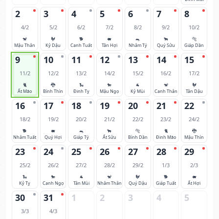
2
3
4
5
6
7
8
4/2
5/2
6/2
7/2
8/2
9/2
10/2
🐒
🐓
🐕
🐖
🐀
🐂
🐅
Mậu Thân
Kỷ Dậu
Canh Tuất
Tân Hợi
Nhâm Tý
Quý Sửu
Giáp Dần
9
10
11
12
13
14
15
11/2
12/2
13/2
14/2
15/2
16/2
17/2
🐈
🐉
🐍
🐎
🐐
🐒
🐓
Ất Mão
Bính Thìn
Đinh Tỵ
Mậu Ngọ
Kỷ Mùi
Canh Thân
Tân Dậu
16
17
18
19
20
21
22
18/2
19/2
20/2
21/2
22/2
23/2
24/2
🐕
🐖
🐀
🐂
🐅
🐈
🐉
Nhâm Tuất
Quý Hợi
Giáp Tý
Ất Sửu
Bính Dần
Đinh Mão
Mậu Thìn
23
24
25
26
27
28
29
25/2
26/2
27/2
28/2
29/2
1/3
2/3
🐍
🐎
🐐
🐒
🐓
🐕
🐖
Kỷ Tỵ
Canh Ngọ
Tân Mùi
Nhâm Thân
Quý Dậu
Giáp Tuất
Ất Hợi
30
31
1
2
3
4
5
3/3
4/3