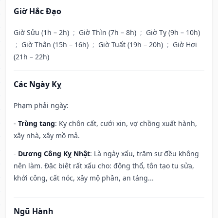
Giờ Hắc Đạo
Giờ Sửu (1h – 2h)
;
Giờ Thìn (7h – 8h)
;
Giờ Tỵ (9h – 10h)
;
Giờ Thân (15h – 16h)
;
Giờ Tuất (19h – 20h)
;
Giờ Hợi
(21h – 22h)
Các Ngày Kỵ
Phạm phải ngày:
-
Trùng tang
: Kỵ chôn cất, cưới xin, vợ chồng xuất hành,
xây nhà, xây mồ mả.
-
Dương Công Kỵ Nhật
: Là ngày xấu, trăm sự đều không
nên làm. Đặc biệt rất xấu cho: động thổ, tôn tạo tu sửa,
khởi công, cất nóc, xây mộ phần, an táng...
Ngũ Hành