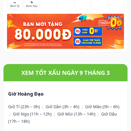
🐀
🐂
Bính Tý
Đinh Sửu
XEM TỐT XẤU NGÀY 9 THÁNG 3
Giờ Hoàng Đạo
Giờ Tí (23h – 0h)
;
Giờ Dần (3h – 4h)
;
Giờ Mão (5h – 6h)
;
Giờ Ngọ (11h – 12h)
;
Giờ Mùi (13h – 14h)
;
Giờ Dậu
(17h – 18h)