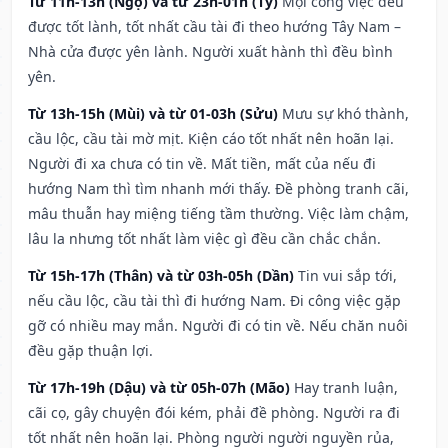
Từ 11h-13h (Ngọ) và từ 23h-01h (Tý)
Mọi công việc đều
được tốt lành, tốt nhất cầu tài đi theo hướng Tây Nam –
Nhà cửa được yên lành. Người xuất hành thì đều bình
yên.
Từ 13h-15h (Mùi) và từ 01-03h (Sửu)
Mưu sự khó thành,
cầu lộc, cầu tài mờ mịt. Kiện cáo tốt nhất nên hoãn lại.
Người đi xa chưa có tin về. Mất tiền, mất của nếu đi
hướng Nam thì tìm nhanh mới thấy. Đề phòng tranh cãi,
mâu thuẫn hay miệng tiếng tầm thường. Việc làm chậm,
lâu la nhưng tốt nhất làm việc gì đều cần chắc chắn.
Từ 15h-17h (Thân) và từ 03h-05h (Dần)
Tin vui sắp tới,
nếu cầu lộc, cầu tài thì đi hướng Nam. Đi công việc gặp
gỡ có nhiều may mắn. Người đi có tin về. Nếu chăn nuôi
đều gặp thuận lợi.
Từ 17h-19h (Dậu) và từ 05h-07h (Mão)
Hay tranh luận,
cãi cọ, gây chuyện đói kém, phải đề phòng. Người ra đi
tốt nhất nên hoãn lại. Phòng người người nguyền rủa,