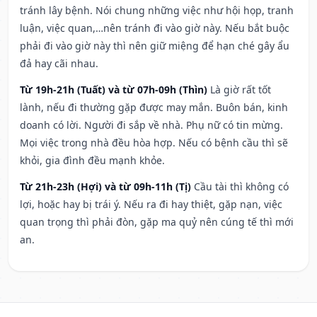
tránh lây bệnh. Nói chung những việc như hội họp, tranh
luận, việc quan,…nên tránh đi vào giờ này. Nếu bắt buộc
phải đi vào giờ này thì nên giữ miệng để hạn ché gây ẩu
đả hay cãi nhau.
Từ 19h-21h (Tuất) và từ 07h-09h (Thìn)
Là giờ rất tốt
lành, nếu đi thường gặp được may mắn. Buôn bán, kinh
doanh có lời. Người đi sắp về nhà. Phụ nữ có tin mừng.
Mọi việc trong nhà đều hòa hợp. Nếu có bệnh cầu thì sẽ
khỏi, gia đình đều mạnh khỏe.
Từ 21h-23h (Hợi) và từ 09h-11h (Tị)
Cầu tài thì không có
lợi, hoặc hay bị trái ý. Nếu ra đi hay thiệt, gặp nạn, việc
quan trọng thì phải đòn, gặp ma quỷ nên cúng tế thì mới
an.