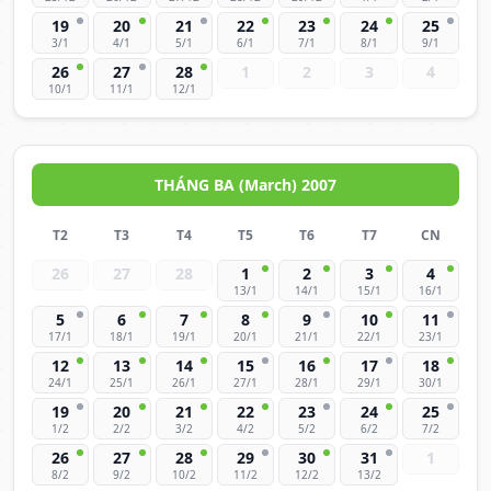
19
20
21
22
23
24
25
3/1
4/1
5/1
6/1
7/1
8/1
9/1
26
27
28
1
2
3
4
10/1
11/1
12/1
THÁNG BA (March) 2007
T2
T3
T4
T5
T6
T7
CN
26
27
28
1
2
3
4
13/1
14/1
15/1
16/1
5
6
7
8
9
10
11
17/1
18/1
19/1
20/1
21/1
22/1
23/1
12
13
14
15
16
17
18
24/1
25/1
26/1
27/1
28/1
29/1
30/1
19
20
21
22
23
24
25
1/2
2/2
3/2
4/2
5/2
6/2
7/2
26
27
28
29
30
31
1
8/2
9/2
10/2
11/2
12/2
13/2