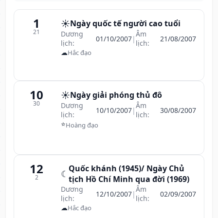
1
☀️
Ngày quốc tế người cao tuổi
21
Dương
Âm
01/10/2007
|
21/08/2007
lịch:
lịch:
☁
Hắc đạo
10
☀️
Ngày giải phóng thủ đô
30
Dương
Âm
10/10/2007
|
30/08/2007
lịch:
lịch:
⭐
Hoàng đạo
12
Quốc khánh (1945)/ Ngày Chủ
☾
2
tịch Hồ Chí Minh qua đời (1969)
Dương
Âm
12/10/2007
|
02/09/2007
lịch:
lịch:
☁
Hắc đạo