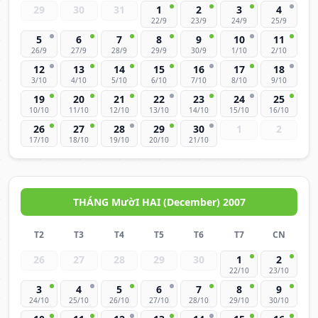
29
30
31
1
2
3
4
22/9
23/9
24/9
25/9
5
6
7
8
9
10
11
26/9
27/9
28/9
29/9
30/9
1/10
2/10
12
13
14
15
16
17
18
3/10
4/10
5/10
6/10
7/10
8/10
9/10
19
20
21
22
23
24
25
10/10
11/10
12/10
13/10
14/10
15/10
16/10
26
27
28
29
30
1
2
17/10
18/10
19/10
20/10
21/10
THÁNG MườI HAI (December) 2007
T2
T3
T4
T5
T6
T7
CN
26
27
28
29
30
1
2
22/10
23/10
3
4
5
6
7
8
9
24/10
25/10
26/10
27/10
28/10
29/10
30/10