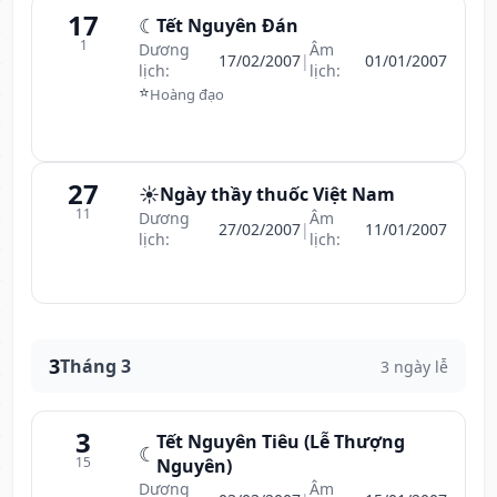
17
☾
Tết Nguyên Đán
1
Dương
Âm
17/02/2007
|
01/01/2007
lịch:
lịch:
⭐
Hoàng đạo
27
☀️
Ngày thầy thuốc Việt Nam
11
Dương
Âm
27/02/2007
|
11/01/2007
lịch:
lịch:
3
Tháng 3
3 ngày lễ
3
Tết Nguyên Tiêu (Lễ Thượng
☾
15
Nguyên)
Dương
Âm