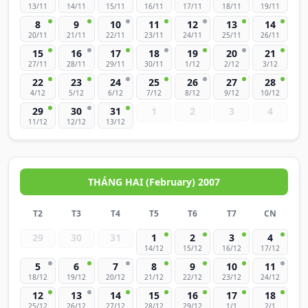
13/11
14/11
15/11
16/11
17/11
18/11
19/11
8
9
10
11
12
13
14
20/11
21/11
22/11
23/11
24/11
25/11
26/11
15
16
17
18
19
20
21
27/11
28/11
29/11
30/11
1/12
2/12
3/12
22
23
24
25
26
27
28
4/12
5/12
6/12
7/12
8/12
9/12
10/12
29
30
31
1
2
3
4
11/12
12/12
13/12
THÁNG HAI (February) 2007
T2
T3
T4
T5
T6
T7
CN
29
30
31
1
2
3
4
14/12
15/12
16/12
17/12
5
6
7
8
9
10
11
18/12
19/12
20/12
21/12
22/12
23/12
24/12
12
13
14
15
16
17
18
25/12
26/12
27/12
28/12
29/12
1/1
2/1