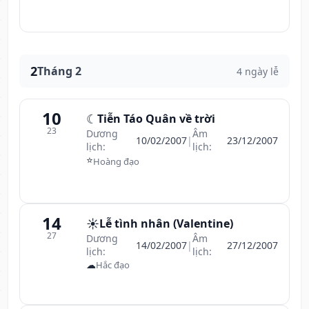
2
Tháng 2
4 ngày lễ
10
☾
Tiễn Táo Quân về trời
23
Dương
Âm
10/02/2007
|
23/12/2007
lịch:
lịch:
⭐
Hoàng đạo
14
☀️
Lễ tình nhân (Valentine)
27
Dương
Âm
14/02/2007
|
27/12/2007
lịch:
lịch:
☁
Hắc đạo