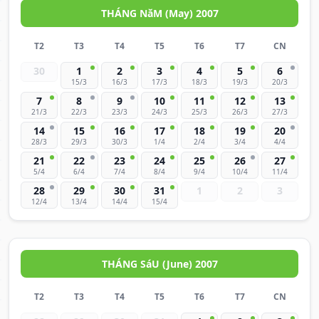
THÁNG NăM (May) 2007
T2
T3
T4
T5
T6
T7
CN
30
1
2
3
4
5
6
15/3
16/3
17/3
18/3
19/3
20/3
7
8
9
10
11
12
13
21/3
22/3
23/3
24/3
25/3
26/3
27/3
14
15
16
17
18
19
20
28/3
29/3
30/3
1/4
2/4
3/4
4/4
21
22
23
24
25
26
27
5/4
6/4
7/4
8/4
9/4
10/4
11/4
28
29
30
31
1
2
3
12/4
13/4
14/4
15/4
THÁNG SáU (June) 2007
T2
T3
T4
T5
T6
T7
CN