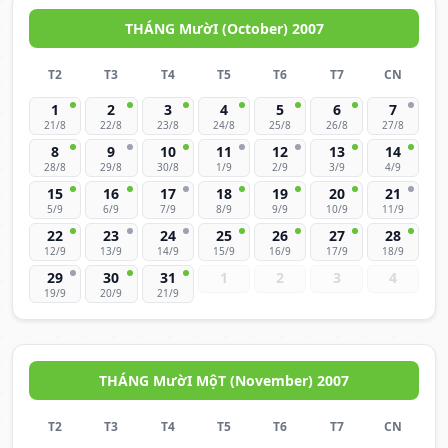
THÁNG MườI (October) 2007
T2
T3
T4
T5
T6
T7
CN
1
2
3
4
5
6
7
21/8
22/8
23/8
24/8
25/8
26/8
27/8
8
9
10
11
12
13
14
28/8
29/8
30/8
1/9
2/9
3/9
4/9
15
16
17
18
19
20
21
5/9
6/9
7/9
8/9
9/9
10/9
11/9
22
23
24
25
26
27
28
12/9
13/9
14/9
15/9
16/9
17/9
18/9
29
30
31
1
2
3
4
19/9
20/9
21/9
THÁNG MườI MộT (November) 2007
T2
T3
T4
T5
T6
T7
CN