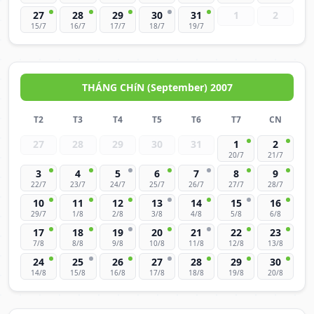
27
28
29
30
31
1
2
15/7
16/7
17/7
18/7
19/7
THÁNG CHíN (September) 2007
T2
T3
T4
T5
T6
T7
CN
27
28
29
30
31
1
2
20/7
21/7
3
4
5
6
7
8
9
22/7
23/7
24/7
25/7
26/7
27/7
28/7
10
11
12
13
14
15
16
29/7
1/8
2/8
3/8
4/8
5/8
6/8
17
18
19
20
21
22
23
7/8
8/8
9/8
10/8
11/8
12/8
13/8
24
25
26
27
28
29
30
14/8
15/8
16/8
17/8
18/8
19/8
20/8