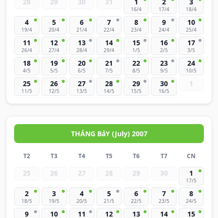
28
29
30
31
1
2
3
16/4
17/4
18/4
4
5
6
7
8
9
10
19/4
20/4
21/4
22/4
23/4
24/4
25/4
11
12
13
14
15
16
17
26/4
27/4
28/4
29/4
1/5
2/5
3/5
18
19
20
21
22
23
24
4/5
5/5
6/5
7/5
8/5
9/5
10/5
25
26
27
28
29
30
1
11/5
12/5
13/5
14/5
15/5
16/5
THÁNG BảY (July) 2007
T2
T3
T4
T5
T6
T7
CN
25
26
27
28
29
30
1
17/5
2
3
4
5
6
7
8
18/5
19/5
20/5
21/5
22/5
23/5
24/5
9
10
11
12
13
14
15