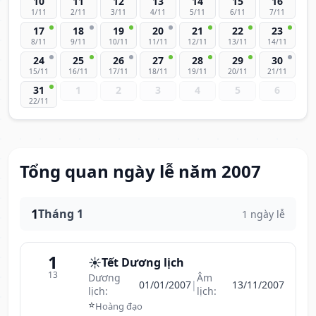
10
11
12
13
14
15
16
1/11
2/11
3/11
4/11
5/11
6/11
7/11
17
18
19
20
21
22
23
8/11
9/11
10/11
11/11
12/11
13/11
14/11
24
25
26
27
28
29
30
15/11
16/11
17/11
18/11
19/11
20/11
21/11
31
1
2
3
4
5
6
22/11
Tổng quan ngày lễ năm 2007
1
Tháng 1
1 ngày lễ
1
☀️
Tết Dương lịch
13
Dương
Âm
01/01/2007
|
13/11/2007
lịch:
lịch:
⭐
Hoàng đạo