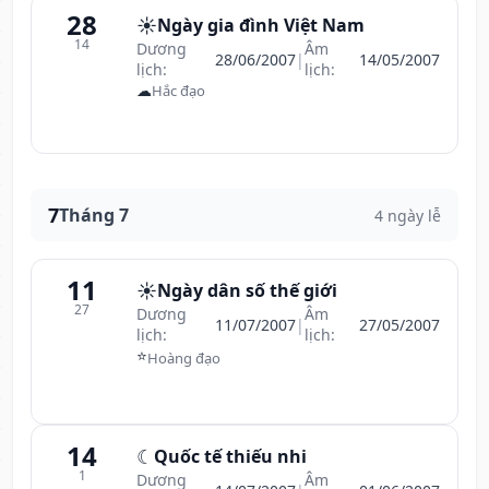
28
☀️
Ngày gia đình Việt Nam
14
Dương
Âm
28/06/2007
|
14/05/2007
lịch:
lịch:
☁
Hắc đạo
7
Tháng 7
4 ngày lễ
11
☀️
Ngày dân số thế giới
27
Dương
Âm
11/07/2007
|
27/05/2007
lịch:
lịch:
⭐
Hoàng đạo
14
☾
Quốc tế thiếu nhi
1
Dương
Âm