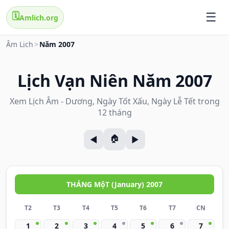
🗓️
Amlich.org
Âm Lịch
>
Năm 2007
Lịch Vạn Niên Năm 2007
Xem Lịch Âm - Dương, Ngày Tốt Xấu, Ngày Lễ Tết trong
12 tháng
THÁNG MộT (January) 2007
T2
T3
T4
T5
T6
T7
CN
1
2
3
4
5
6
7