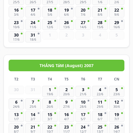
25/5
26/5
27/5
28/5
29/5
1/6
2/6
16
17
18
19
20
21
22
3/6
4/6
5/6
6/6
7/6
8/6
9/6
23
24
25
26
27
28
29
10/6
11/6
12/6
13/6
14/6
15/6
16/6
30
31
1
2
3
4
5
17/6
18/6
THÁNG TáM (August) 2007
T2
T3
T4
T5
T6
T7
CN
30
31
1
2
3
4
5
19/6
20/6
21/6
22/6
23/6
6
7
8
9
10
11
12
24/6
25/6
26/6
27/6
28/6
29/6
30/6
13
14
15
16
17
18
19
1/7
2/7
3/7
4/7
5/7
6/7
7/7
20
21
22
23
24
25
26
8/7
9/7
10/7
11/7
12/7
13/7
14/7