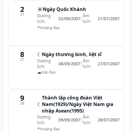
2
☀️
Ngày Quốc Khánh
21
Dương
Âm
02/09/2007
|
21/07/2007
lịch:
lịch:
⭐
Hoàng đạo
8
☾
Ngày thương binh, liệt sĩ
27
Dương
Âm
08/09/2007
|
27/07/2007
lịch:
lịch:
☁
Hắc đạo
9
Thành lập công đoàn Việt
28
☾
Nam(1929)/Ngày Việt Nam gia
nhập Asean(1995)
Dương
Âm
09/09/2007
|
28/07/2007
lịch:
lịch:
⭐
Hoàng đạo