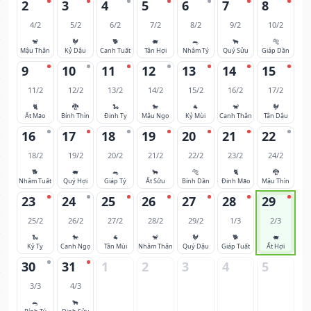
2
3
4
5
6
7
8
4/2
5/2
6/2
7/2
8/2
9/2
10/2
🐒
🐓
🐕
🐖
🐀
🐂
🐅
Mậu Thân
Kỷ Dậu
Canh Tuất
Tân Hợi
Nhâm Tý
Quý Sửu
Giáp Dần
9
10
11
12
13
14
15
11/2
12/2
13/2
14/2
15/2
16/2
17/2
🐈
🐉
🐍
🐎
🐐
🐒
🐓
Ất Mão
Bính Thìn
Đinh Tỵ
Mậu Ngọ
Kỷ Mùi
Canh Thân
Tân Dậu
16
17
18
19
20
21
22
18/2
19/2
20/2
21/2
22/2
23/2
24/2
🐕
🐖
🐀
🐂
🐅
🐈
🐉
Nhâm Tuất
Quý Hợi
Giáp Tý
Ất Sửu
Bính Dần
Đinh Mão
Mậu Thìn
23
24
25
26
27
28
29
25/2
26/2
27/2
28/2
29/2
1/3
2/3
🐍
🐎
🐐
🐒
🐓
🐕
🐖
Kỷ Tỵ
Canh Ngọ
Tân Mùi
Nhâm Thân
Quý Dậu
Giáp Tuất
Ất Hợi
30
31
1
2
3
4
5
3/3
4/3
🐀
🐂