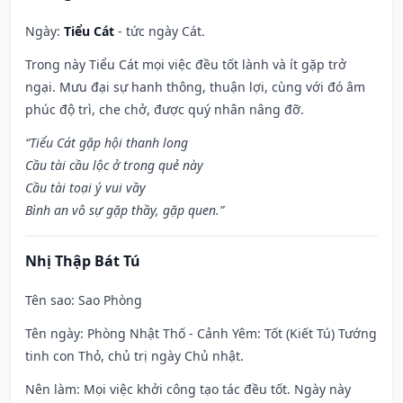
Ngày:
Tiểu Cát
- tức ngày Cát.
Trong này Tiểu Cát mọi việc đều tốt lành và ít gặp trở
ngại. Mưu đại sự hanh thông, thuận lợi, cùng với đó âm
phúc độ trì, che chở, được quý nhân nâng đỡ.
“Tiểu Cát gặp hội thanh long
Cầu tài cầu lộc ở trong quẻ này
Cầu tài toại ý vui vầy
Bình an vô sự gặp thầy, gặp quen.”
Nhị Thập Bát Tú
Tên sao
: Sao Phòng
Tên ngày
: Phòng Nhật Thố - Cảnh Yêm: Tốt (Kiết Tú) Tướng
tinh con Thỏ, chủ trị ngày Chủ nhật.
Nên làm
: Mọi việc khởi công tạo tác đều tốt. Ngày này