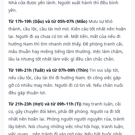
Nhà cửa được yên lành. Người xuất hành thì đều bình
yên.
Từ 17h-19h (Dậu) và từ 05h-07h (Mão)
Mưu sự khó
thành, cầu lộc, cầu tài mờ mịt. Kiện cáo tốt nhất nên hoãn
lại. Người đi xa chưa có tin về. Mất tiền, mất của nếu đi
hướng Nam thì tìm nhanh mới thấy. Đề phòng tranh cãi,
mâu thuẫn hay miệng tiếng tầm thường. Việc làm chậm,
lâu la nhưng tốt nhất làm việc gì đều cần chắc chắn.
Từ 19h-21h (Tuất) và từ 07h-09h (Thìn)
Tin vui sắp tới,
nếu cầu lộc, cầu tài thì đi hướng Nam. Đi công việc gặp
gỡ có nhiều may mắn. Người đi có tin về. Nếu chăn nuôi
đều gặp thuận lợi.
Từ 21h-23h (Hợi) và từ 09h-11h (Tị)
Hay tranh luận, cãi
cọ, gây chuyện đói kém, phải đề phòng. Người ra đi tốt
nhất nên hoãn lại. Phòng người người nguyền rủa, tránh
lây bệnh. Nói chung những việc như hội họp, tranh luận,
việc quan,…nên tránh đi vào giờ này. Nếu bắt buộc phải