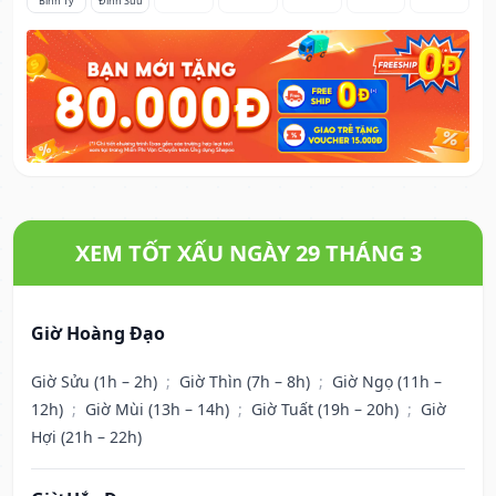
Bính Tý
Đinh Sửu
XEM TỐT XẤU NGÀY 29 THÁNG 3
Giờ Hoàng Đạo
Giờ Sửu (1h – 2h)
;
Giờ Thìn (7h – 8h)
;
Giờ Ngọ (11h –
12h)
;
Giờ Mùi (13h – 14h)
;
Giờ Tuất (19h – 20h)
;
Giờ
Hợi (21h – 22h)