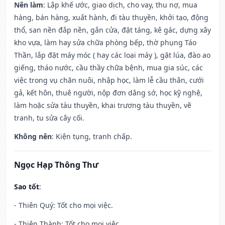
Nên làm
: Lập khế ước, giao dịch, cho vay, thu nợ, mua
hàng, bán hàng, xuất hành, đi tàu thuyền, khởi tạo, động
thổ, san nền đắp nền, gắn cửa, đặt táng, kê gác, dựng xây
kho vựa, làm hay sửa chữa phòng bếp, thờ phụng Táo
Thần, lắp đặt máy móc ( hay các loại máy ), gặt lúa, đào ao
giếng, tháo nước, cầu thầy chữa bệnh, mua gia súc, các
việc trong vụ chăn nuôi, nhập học, làm lễ cầu thân, cưới
gả, kết hôn, thuê người, nộp đơn dâng sớ, học kỹ nghệ,
làm hoặc sửa tàu thuyền, khai trương tàu thuyền, vẽ
tranh, tu sửa cây cối.
Không nên
: Kiện tụng, tranh chấp.
Ngọc Hạp Thông Thư
Sao tốt
:
- Thiên Quý: Tốt cho mọi việc.
- Thiên Thành: Tốt cho mọi việc.