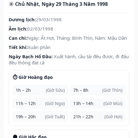
☀️ Chủ Nhật, Ngày 29 Tháng 3 Năm 1998
Dương lịch:
29/03/1998
Âm lịch:
02/03/1998
Can chi:
Ngày: Ất Hợi, Tháng: Bính Thìn, Năm: Mậu Dần
Tiết khí:
Xuân phân
Ngày Bạch Hổ Đầu:
Xuất hành, cầu tài đều được, đi đâu
đều thông đạt cả
⏱️ Giờ Hoàng đạo
1h – 2h
(Giờ Sửu)
7h – 8h
(Giờ Thìn)
11h – 12h
(Giờ Ngọ)
13h – 14h
(Giờ Mùi)
19h – 20h
(Giờ Tuất)
21h – 22h
(Giờ Hợi)
🌑 Giờ Hắc đạo