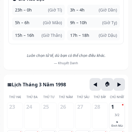
23h – 0h
(Giờ Tí)
3h – 4h
(Giờ Dần)
5h – 6h
(Giờ Mão)
9h – 10h
(Giờ Tỵ)
15h – 16h
(Giờ Thân)
17h – 18h
(Giờ Dậu)
Luôn chọn tử tế, dù bạn có thể chọn điều khác.
— Khuyết Danh
Lịch Tháng 3 Năm 1998
THỨ HAI
THỨ BA
THỨ TƯ
THỨ NĂM
THỨ SÁU
THỨ BẢY
CHỦ NHẬT
23
24
25
26
27
28
1
3/2
🐐
Đinh Mùi