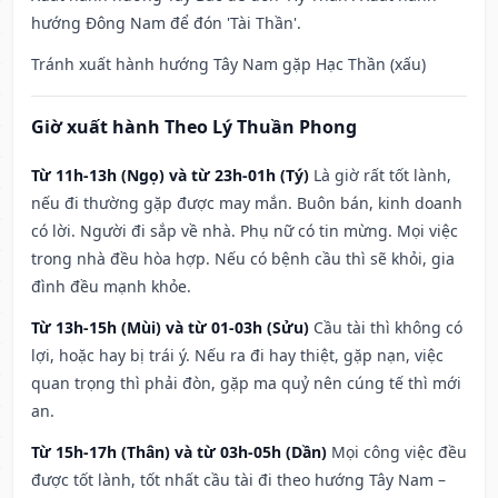
hướng Đông Nam để đón 'Tài Thần'.
Tránh xuất hành hướng Tây Nam gặp Hạc Thần (xấu)
Giờ xuất hành Theo Lý Thuần Phong
Từ 11h-13h (Ngọ) và từ 23h-01h (Tý)
Là giờ rất tốt lành,
nếu đi thường gặp được may mắn. Buôn bán, kinh doanh
có lời. Người đi sắp về nhà. Phụ nữ có tin mừng. Mọi việc
trong nhà đều hòa hợp. Nếu có bệnh cầu thì sẽ khỏi, gia
đình đều mạnh khỏe.
Từ 13h-15h (Mùi) và từ 01-03h (Sửu)
Cầu tài thì không có
lợi, hoặc hay bị trái ý. Nếu ra đi hay thiệt, gặp nạn, việc
quan trọng thì phải đòn, gặp ma quỷ nên cúng tế thì mới
an.
Từ 15h-17h (Thân) và từ 03h-05h (Dần)
Mọi công việc đều
được tốt lành, tốt nhất cầu tài đi theo hướng Tây Nam –