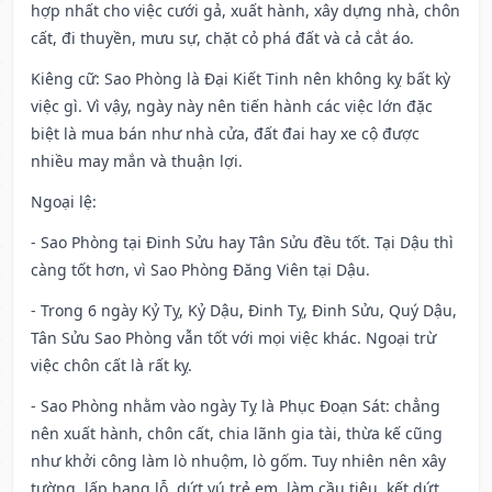
hợp nhất cho việc cưới gả, xuất hành, xây dựng nhà, chôn
cất, đi thuyền, mưu sự, chặt cỏ phá đất và cả cắt áo.
Kiêng cữ
: Sao Phòng là Đại Kiết Tinh nên không kỵ bất kỳ
việc gì. Vì vậy, ngày này nên tiến hành các việc lớn đặc
biệt là mua bán như nhà cửa, đất đai hay xe cộ được
nhiều may mắn và thuận lợi.
Ngoại lệ
:
- Sao Phòng tại Đinh Sửu hay Tân Sửu đều tốt. Tại Dậu thì
càng tốt hơn, vì Sao Phòng Đăng Viên tại Dậu.
- Trong 6 ngày Kỷ Tỵ, Kỷ Dậu, Đinh Tỵ, Đinh Sửu, Quý Dậu,
Tân Sửu Sao Phòng vẫn tốt với mọi việc khác. Ngoại trừ
việc chôn cất là rất kỵ.
- Sao Phòng nhằm vào ngày Tỵ là Phục Đoạn Sát: chẳng
nên xuất hành, chôn cất, chia lãnh gia tài, thừa kế cũng
như khởi công làm lò nhuộm, lò gốm. Tuy nhiên nên xây
tường, lấp hang lỗ, dứt vú trẻ em, làm cầu tiêu, kết dứt