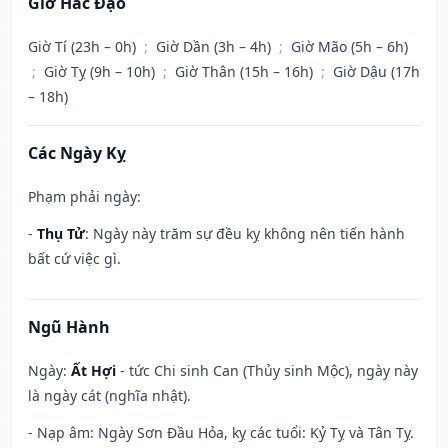
Giờ Hắc Đạo
Giờ Tí (23h – 0h)
;
Giờ Dần (3h – 4h)
;
Giờ Mão (5h – 6h)
;
Giờ Tỵ (9h – 10h)
;
Giờ Thân (15h – 16h)
;
Giờ Dậu (17h
– 18h)
Các Ngày Kỵ
Phạm phải ngày:
-
Thụ Tử
: Ngày này trăm sự đều kỵ không nên tiến hành
bất cứ việc gì.
Ngũ Hành
Ngày:
Ất Hợi
- tức Chi sinh Can (Thủy sinh Mộc), ngày này
là ngày cát (nghĩa nhật).
- Nạp âm: Ngày Sơn Đầu Hỏa, kỵ các tuổi: Kỷ Tỵ và Tân Tỵ.