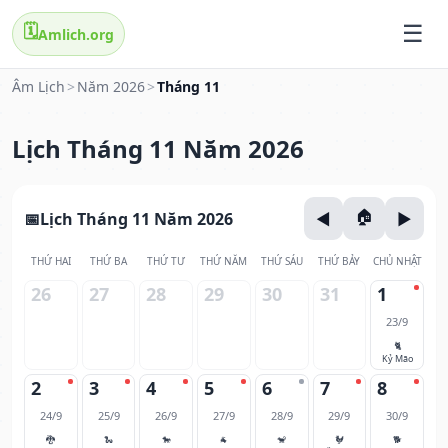
🗓️
Amlich.org
Âm Lịch
>
Năm 2026
>
Tháng 11
Lịch Tháng 11 Năm 2026
Lịch Tháng 11 Năm 2026
THỨ HAI
THỨ BA
THỨ TƯ
THỨ NĂM
THỨ SÁU
THỨ BẢY
CHỦ NHẬT
26
27
28
29
30
31
1
23/9
🐈
Kỷ Mão
2
3
4
5
6
7
8
24/9
25/9
26/9
27/9
28/9
29/9
30/9
🐉
🐍
🐎
🐐
🐒
🐓
🐕