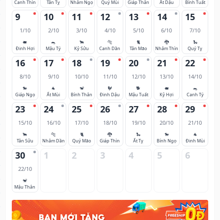
Canh Thìn
Tân Tỵ
Nhâm Ngọ
Quý Mùi
Giáp Thân
Ất Dậu
Bính Tuất
9
10
11
12
13
14
15
1/10
2/10
3/10
4/10
5/10
6/10
7/10
🐖
🐀
🐂
🐅
🐈
🐉
🐍
Đinh Hợi
Mậu Tý
Kỷ Sửu
Canh Dần
Tân Mão
Nhâm Thìn
Quý Tỵ
16
17
18
19
20
21
22
8/10
9/10
10/10
11/10
12/10
13/10
14/10
🐎
🐐
🐒
🐓
🐕
🐖
🐀
Giáp Ngọ
Ất Mùi
Bính Thân
Đinh Dậu
Mậu Tuất
Kỷ Hợi
Canh Tý
23
24
25
26
27
28
29
15/10
16/10
17/10
18/10
19/10
20/10
21/10
🐂
🐅
🐈
🐉
🐍
🐎
🐐
Tân Sửu
Nhâm Dần
Quý Mão
Giáp Thìn
Ất Tỵ
Bính Ngọ
Đinh Mùi
30
1
2
3
4
5
6
22/10
🐒
Mậu Thân