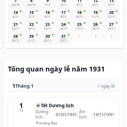
7
8
9
10
11
12
13
28/10
29/10
1/11
2/11
3/11
4/11
5/11
14
15
16
17
18
19
20
6/11
7/11
8/11
9/11
10/11
11/11
12/11
21
22
23
24
25
26
27
13/11
14/11
15/11
16/11
17/11
18/11
19/11
28
29
30
31
1
2
3
20/11
21/11
22/11
23/11
Tổng quan ngày lễ năm 1931
1
Tháng 1
1 ngày lễ
1
☀️
Tết Dương lịch
13
Dương
Âm
01/01/1931
|
13/11/1931
lịch:
lịch:
⭐
Hoàng đạo