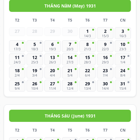
THÁNG NăM (May) 1931
T2
T3
T4
T5
T6
T7
CN
27
28
29
30
1
2
3
14/3
15/3
16/3
4
5
6
7
8
9
10
17/3
18/3
19/3
20/3
21/3
22/3
23/3
11
12
13
14
15
16
17
24/3
25/3
26/3
27/3
28/3
29/3
1/4
18
19
20
21
22
23
24
2/4
3/4
4/4
5/4
6/4
7/4
8/4
25
26
27
28
29
30
31
9/4
10/4
11/4
12/4
13/4
14/4
15/4
THÁNG SáU (June) 1931
T2
T3
T4
T5
T6
T7
CN