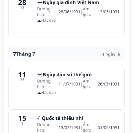
28
☀️
Ngày gia đình Việt Nam
13
Dương
Âm
28/06/1931
|
13/05/1931
lịch:
lịch:
☁
Hắc đạo
7
Tháng 7
4 ngày lễ
11
☀️
Ngày dân số thế giới
26
Dương
Âm
11/07/1931
|
26/05/1931
lịch:
lịch:
☁
Hắc đạo
15
☾
Quốc tế thiếu nhi
1
Dương
Âm
15/07/1931
|
01/06/1931
lịch:
lịch: