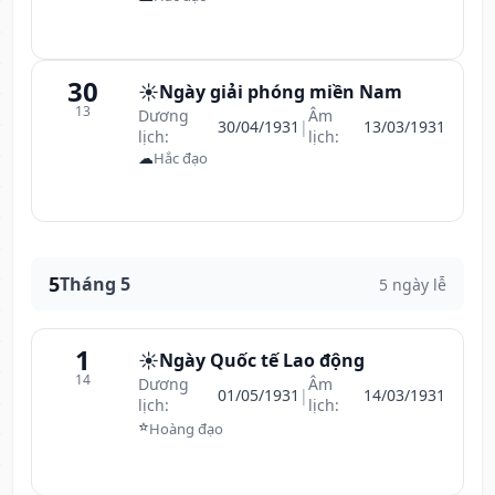
30
☀️
Ngày giải phóng miền Nam
13
Dương
Âm
30/04/1931
|
13/03/1931
lịch:
lịch:
☁
Hắc đạo
5
Tháng 5
5 ngày lễ
1
☀️
Ngày Quốc tế Lao động
14
Dương
Âm
01/05/1931
|
14/03/1931
lịch:
lịch:
⭐
Hoàng đạo