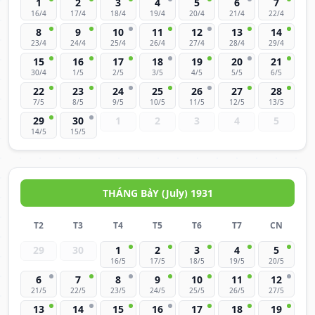
1
2
3
4
5
6
7
16/4
17/4
18/4
19/4
20/4
21/4
22/4
8
9
10
11
12
13
14
23/4
24/4
25/4
26/4
27/4
28/4
29/4
15
16
17
18
19
20
21
30/4
1/5
2/5
3/5
4/5
5/5
6/5
22
23
24
25
26
27
28
7/5
8/5
9/5
10/5
11/5
12/5
13/5
29
30
1
2
3
4
5
14/5
15/5
THÁNG BảY (July) 1931
T2
T3
T4
T5
T6
T7
CN
29
30
1
2
3
4
5
16/5
17/5
18/5
19/5
20/5
6
7
8
9
10
11
12
21/5
22/5
23/5
24/5
25/5
26/5
27/5
13
14
15
16
17
18
19