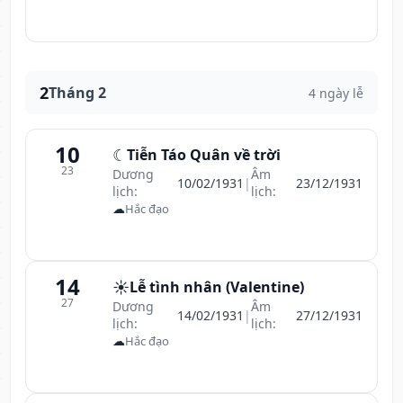
2
Tháng 2
4 ngày lễ
10
☾
Tiễn Táo Quân về trời
23
Dương
Âm
10/02/1931
|
23/12/1931
lịch:
lịch:
☁
Hắc đạo
14
☀️
Lễ tình nhân (Valentine)
27
Dương
Âm
14/02/1931
|
27/12/1931
lịch:
lịch:
☁
Hắc đạo