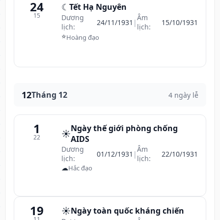
24
☾
Tết Hạ Nguyên
15
Dương
Âm
24/11/1931
|
15/10/1931
lịch:
lịch:
⭐
Hoàng đạo
12
Tháng 12
4 ngày lễ
1
Ngày thế giới phòng chống
☀️
22
AIDS
Dương
Âm
01/12/1931
|
22/10/1931
lịch:
lịch:
☁
Hắc đạo
19
☀️
Ngày toàn quốc kháng chiến
11