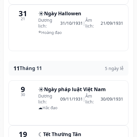
31
☀️
Ngày Hallowen
21
Dương
Âm
31/10/1931
|
21/09/1931
lịch:
lịch:
⭐
Hoàng đạo
11
Tháng 11
5 ngày lễ
9
☀️
Ngày pháp luật Việt Nam
30
Dương
Âm
09/11/1931
|
30/09/1931
lịch:
lịch:
☁
Hắc đạo
19
☾
Tết Thường Tân