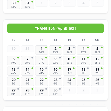
30
31
1
2
3
4
5
12/2
13/2
THÁNG BốN (April) 1931
T2
T3
T4
T5
T6
T7
CN
30
31
1
2
3
4
5
14/2
15/2
16/2
17/2
18/2
6
7
8
9
10
11
12
19/2
20/2
21/2
22/2
23/2
24/2
25/2
13
14
15
16
17
18
19
26/2
27/2
28/2
29/2
30/2
1/3
2/3
20
21
22
23
24
25
26
3/3
4/3
5/3
6/3
7/3
8/3
9/3
27
28
29
30
1
2
3
10/3
11/3
12/3
13/3