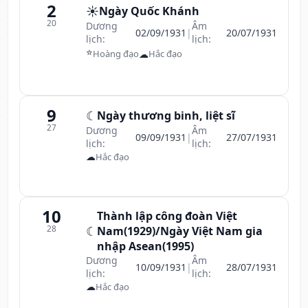
2
☀️
Ngày Quốc Khánh
20
Dương
Âm
02/09/1931
|
20/07/1931
lịch:
lịch:
⭐
☁
Hoàng đạo
Hắc đạo
9
☾
Ngày thương binh, liệt sĩ
27
Dương
Âm
09/09/1931
|
27/07/1931
lịch:
lịch:
☁
Hắc đạo
10
Thành lập công đoàn Việt
28
☾
Nam(1929)/Ngày Việt Nam gia
nhập Asean(1995)
Dương
Âm
10/09/1931
|
28/07/1931
lịch:
lịch:
☁
Hắc đạo