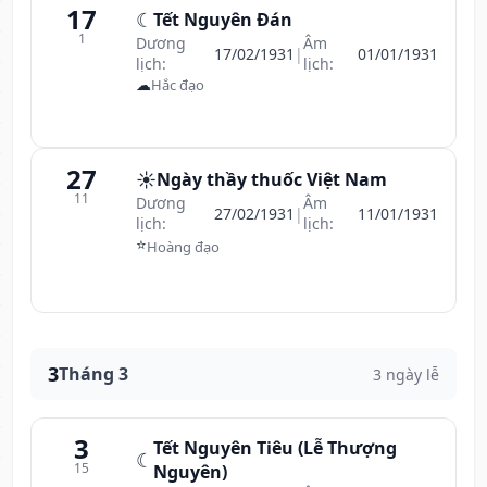
17
☾
Tết Nguyên Đán
1
Dương
Âm
17/02/1931
|
01/01/1931
lịch:
lịch:
☁
Hắc đạo
27
☀️
Ngày thầy thuốc Việt Nam
11
Dương
Âm
27/02/1931
|
11/01/1931
lịch:
lịch:
⭐
Hoàng đạo
3
Tháng 3
3 ngày lễ
3
Tết Nguyên Tiêu (Lễ Thượng
☾
15
Nguyên)