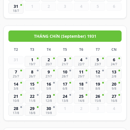
31
1
2
3
4
5
6
18/7
THÁNG CHíN (September) 1931
T2
T3
T4
T5
T6
T7
CN
31
1
2
3
4
5
6
19/7
20/7
21/7
22/7
23/7
24/7
7
8
9
10
11
12
13
25/7
26/7
27/7
28/7
29/7
1/8
2/8
14
15
16
17
18
19
20
3/8
4/8
5/8
6/8
7/8
8/8
9/8
21
22
23
24
25
26
27
10/8
11/8
12/8
13/8
14/8
15/8
16/8
28
29
30
1
2
3
4
17/8
18/8
19/8