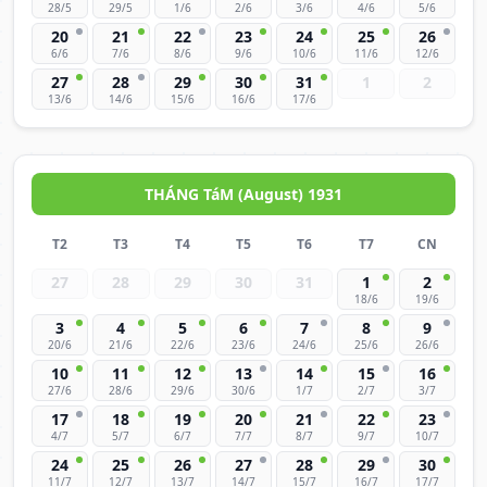
28/5
29/5
1/6
2/6
3/6
4/6
5/6
20
21
22
23
24
25
26
6/6
7/6
8/6
9/6
10/6
11/6
12/6
27
28
29
30
31
1
2
13/6
14/6
15/6
16/6
17/6
THÁNG TáM (August) 1931
T2
T3
T4
T5
T6
T7
CN
27
28
29
30
31
1
2
18/6
19/6
3
4
5
6
7
8
9
20/6
21/6
22/6
23/6
24/6
25/6
26/6
10
11
12
13
14
15
16
27/6
28/6
29/6
30/6
1/7
2/7
3/7
17
18
19
20
21
22
23
4/7
5/7
6/7
7/7
8/7
9/7
10/7
24
25
26
27
28
29
30
11/7
12/7
13/7
14/7
15/7
16/7
17/7