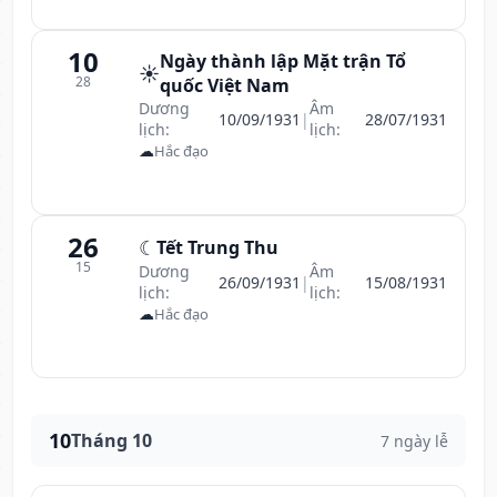
10
Ngày thành lập Mặt trận Tổ
☀️
28
quốc Việt Nam
Dương
Âm
10/09/1931
|
28/07/1931
lịch:
lịch:
☁
Hắc đạo
26
☾
Tết Trung Thu
15
Dương
Âm
26/09/1931
|
15/08/1931
lịch:
lịch:
☁
Hắc đạo
10
Tháng 10
7 ngày lễ