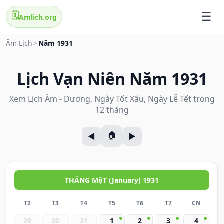
🗓️
Amlich.org
Âm Lịch
>
Năm 1931
Lịch Vạn Niên Năm 1931
Xem Lịch Âm - Dương, Ngày Tốt Xấu, Ngày Lễ Tết trong
12 tháng
THÁNG MộT (January) 1931
T2
T3
T4
T5
T6
T7
CN
29
30
31
1
2
3
4