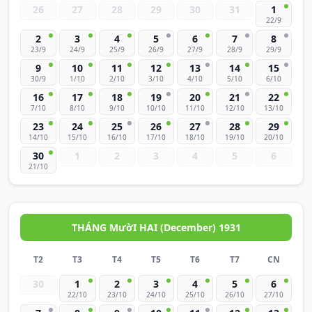
26
27
28
29
30
31
1
22/9
2
3
4
5
6
7
8
23/9
24/9
25/9
26/9
27/9
28/9
29/9
9
10
11
12
13
14
15
30/9
1/10
2/10
3/10
4/10
5/10
6/10
16
17
18
19
20
21
22
7/10
8/10
9/10
10/10
11/10
12/10
13/10
23
24
25
26
27
28
29
14/10
15/10
16/10
17/10
18/10
19/10
20/10
30
1
2
3
4
5
6
21/10
THÁNG MườI HAI (December) 1931
T2
T3
T4
T5
T6
T7
CN
30
1
2
3
4
5
6
22/10
23/10
24/10
25/10
26/10
27/10