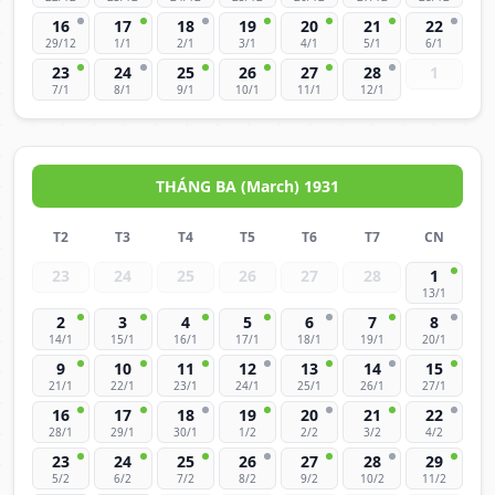
16
17
18
19
20
21
22
29/12
1/1
2/1
3/1
4/1
5/1
6/1
23
24
25
26
27
28
1
7/1
8/1
9/1
10/1
11/1
12/1
THÁNG BA (March) 1931
T2
T3
T4
T5
T6
T7
CN
23
24
25
26
27
28
1
13/1
2
3
4
5
6
7
8
14/1
15/1
16/1
17/1
18/1
19/1
20/1
9
10
11
12
13
14
15
21/1
22/1
23/1
24/1
25/1
26/1
27/1
16
17
18
19
20
21
22
28/1
29/1
30/1
1/2
2/2
3/2
4/2
23
24
25
26
27
28
29
5/2
6/2
7/2
8/2
9/2
10/2
11/2