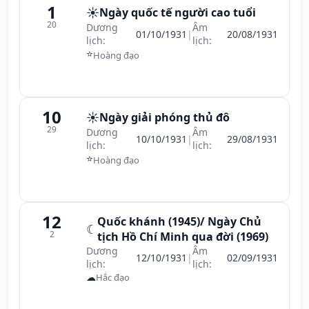
1
☀️
Ngày quốc tế người cao tuổi
20
Dương
Âm
01/10/1931
|
20/08/1931
lịch:
lịch:
⭐
Hoàng đạo
10
☀️
Ngày giải phóng thủ đô
29
Dương
Âm
10/10/1931
|
29/08/1931
lịch:
lịch:
⭐
Hoàng đạo
12
Quốc khánh (1945)/ Ngày Chủ
☾
2
tịch Hồ Chí Minh qua đời (1969)
Dương
Âm
12/10/1931
|
02/09/1931
lịch:
lịch:
☁
Hắc đạo