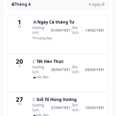
4
Tháng 4
4 ngày lễ
1
☀️
Ngày Cá tháng Tư
14
Dương
Âm
01/04/1931
|
14/02/1931
lịch:
lịch:
⭐
Hoàng đạo
20
☾
Tết Hàn Thực
3
Dương
Âm
20/04/1931
|
03/03/1931
lịch:
lịch:
☁
Hắc đạo
27
☾
Giỗ Tổ Hùng Vương
10
Dương
Âm
27/04/1931
|
10/03/1931
lịch:
lịch:
☁
Hắc đạo