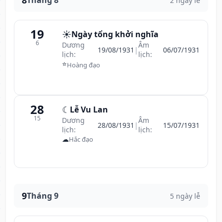
8
Tháng 8
2 ngày lễ
19
☀️
Ngày tổng khởi nghĩa
6
Dương
Âm
19/08/1931
|
06/07/1931
lịch:
lịch:
⭐
Hoàng đạo
28
☾
Lễ Vu Lan
15
Dương
Âm
28/08/1931
|
15/07/1931
lịch:
lịch:
☁
Hắc đạo
9
Tháng 9
5 ngày lễ