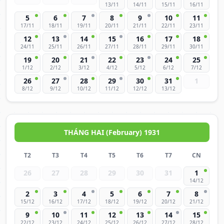
13/11
14/11
15/11
16/11
5
6
7
8
9
10
11
17/11
18/11
19/11
20/11
21/11
22/11
23/11
12
13
14
15
16
17
18
24/11
25/11
26/11
27/11
28/11
29/11
30/11
19
20
21
22
23
24
25
1/12
2/12
3/12
4/12
5/12
6/12
7/12
26
27
28
29
30
31
1
8/12
9/12
10/12
11/12
12/12
13/12
THÁNG HAI (February) 1931
T2
T3
T4
T5
T6
T7
CN
26
27
28
29
30
31
1
14/12
2
3
4
5
6
7
8
15/12
16/12
17/12
18/12
19/12
20/12
21/12
9
10
11
12
13
14
15
22/12
23/12
24/12
25/12
26/12
27/12
28/12