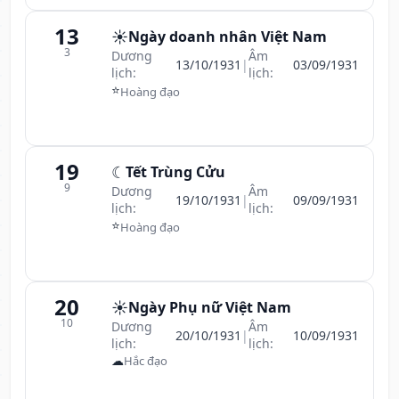
13
☀️
Ngày doanh nhân Việt Nam
3
Dương
Âm
13/10/1931
|
03/09/1931
lịch:
lịch:
⭐
Hoàng đạo
19
☾
Tết Trùng Cửu
9
Dương
Âm
19/10/1931
|
09/09/1931
lịch:
lịch:
⭐
Hoàng đạo
20
☀️
Ngày Phụ nữ Việt Nam
10
Dương
Âm
20/10/1931
|
10/09/1931
lịch:
lịch:
☁
Hắc đạo