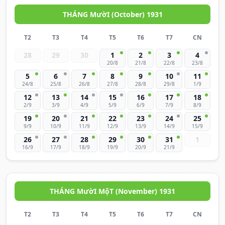
THÁNG MườI (October) 1931
T2
T3
T4
T5
T6
T7
CN
28
29
30
1
2
3
4
20/8
21/8
22/8
23/8
5
6
7
8
9
10
11
24/8
25/8
26/8
27/8
28/8
29/8
1/9
12
13
14
15
16
17
18
2/9
3/9
4/9
5/9
6/9
7/9
8/9
19
20
21
22
23
24
25
9/9
10/9
11/9
12/9
13/9
14/9
15/9
26
27
28
29
30
31
1
16/9
17/9
18/9
19/9
20/9
21/9
THÁNG MườI MộT (November) 1931
T2
T3
T4
T5
T6
T7
CN