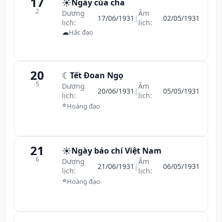
17
☀️
Ngày của cha
2
Dương
Âm
17/06/1931
|
02/05/1931
lịch:
lịch:
☁
Hắc đạo
20
☾
Tết Đoan Ngọ
5
Dương
Âm
20/06/1931
|
05/05/1931
lịch:
lịch:
⭐
Hoàng đạo
21
☀️
Ngày báo chí Việt Nam
6
Dương
Âm
21/06/1931
|
06/05/1931
lịch:
lịch:
⭐
Hoàng đạo