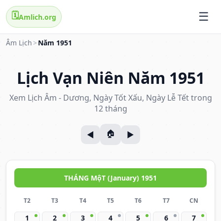
🗓️
Amlich.org
Âm Lịch
>
Năm 1951
Lịch Vạn Niên Năm 1951
Xem Lịch Âm - Dương, Ngày Tốt Xấu, Ngày Lễ Tết trong
12 tháng
THÁNG MộT (January) 1951
T2
T3
T4
T5
T6
T7
CN
1
2
3
4
5
6
7