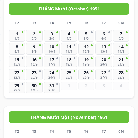
THÁNG MườI (October) 1951
T2
T3
T4
T5
T6
T7
CN
1
2
3
4
5
6
7
1/9
2/9
3/9
4/9
5/9
6/9
7/9
8
9
10
11
12
13
14
8/9
9/9
10/9
11/9
12/9
13/9
14/9
15
16
17
18
19
20
21
15/9
16/9
17/9
18/9
19/9
20/9
21/9
22
23
24
25
26
27
28
22/9
23/9
24/9
25/9
26/9
27/9
28/9
29
30
31
1
2
3
4
29/9
1/10
2/10
THÁNG MườI MộT (November) 1951
T2
T3
T4
T5
T6
T7
CN