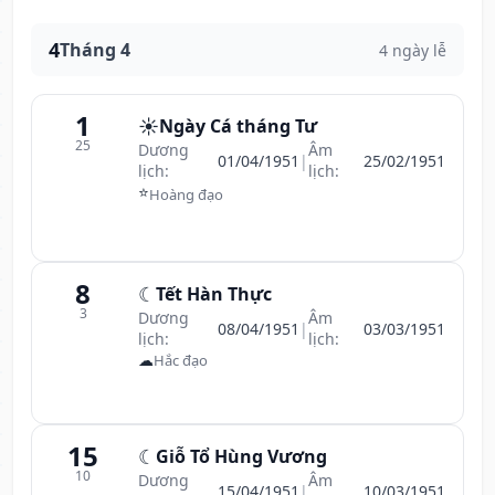
4
Tháng 4
4 ngày lễ
1
☀️
Ngày Cá tháng Tư
25
Dương
Âm
01/04/1951
|
25/02/1951
lịch:
lịch:
⭐
Hoàng đạo
8
☾
Tết Hàn Thực
3
Dương
Âm
08/04/1951
|
03/03/1951
lịch:
lịch:
☁
Hắc đạo
15
☾
Giỗ Tổ Hùng Vương
10
Dương
Âm
15/04/1951
|
10/03/1951