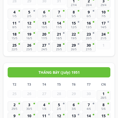
28
29
30
31
1
2
3
27/4
28/4
29/4
4
5
6
7
8
9
10
1/5
2/5
3/5
4/5
5/5
6/5
7/5
11
12
13
14
15
16
17
8/5
9/5
10/5
11/5
12/5
13/5
14/5
18
19
20
21
22
23
24
15/5
16/5
17/5
18/5
19/5
20/5
21/5
25
26
27
28
29
30
1
22/5
23/5
24/5
25/5
26/5
27/5
THÁNG BảY (July) 1951
T2
T3
T4
T5
T6
T7
CN
25
26
27
28
29
30
1
28/5
2
3
4
5
6
7
8
29/5
30/5
1/6
2/6
3/6
4/6
5/6
9
10
11
12
13
14
15