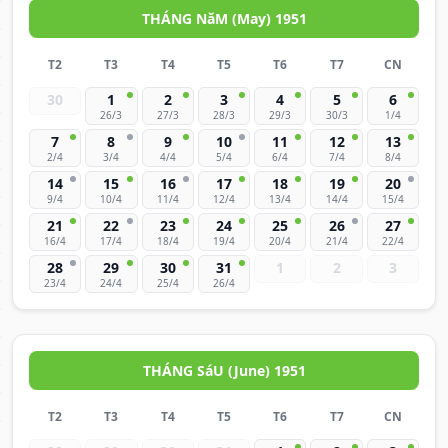
THÁNG NăM (May) 1951
T2
T3
T4
T5
T6
T7
CN
30
1
2
3
4
5
6
26/3
27/3
28/3
29/3
30/3
1/4
7
8
9
10
11
12
13
2/4
3/4
4/4
5/4
6/4
7/4
8/4
14
15
16
17
18
19
20
9/4
10/4
11/4
12/4
13/4
14/4
15/4
21
22
23
24
25
26
27
16/4
17/4
18/4
19/4
20/4
21/4
22/4
28
29
30
31
1
2
3
23/4
24/4
25/4
26/4
THÁNG SáU (June) 1951
T2
T3
T4
T5
T6
T7
CN