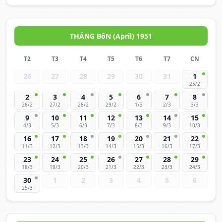
THÁNG BốN (April) 1951
T2
T3
T4
T5
T6
T7
CN
26
27
28
29
30
31
1
25/2
2
3
4
5
6
7
8
26/2
27/2
28/2
29/2
1/3
2/3
3/3
9
10
11
12
13
14
15
4/3
5/3
6/3
7/3
8/3
9/3
10/3
16
17
18
19
20
21
22
11/3
12/3
13/3
14/3
15/3
16/3
17/3
23
24
25
26
27
28
29
18/3
19/3
20/3
21/3
22/3
23/3
24/3
30
1
2
3
4
5
6
25/3