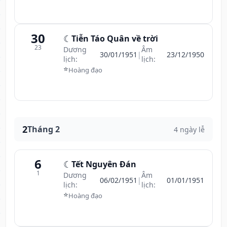
30
☾
Tiễn Táo Quân về trời
23
Dương
Âm
30/01/1951
|
23/12/1950
lịch:
lịch:
⭐
Hoàng đạo
2
Tháng 2
4 ngày lễ
6
☾
Tết Nguyên Đán
1
Dương
Âm
06/02/1951
|
01/01/1951
lịch:
lịch:
⭐
Hoàng đạo