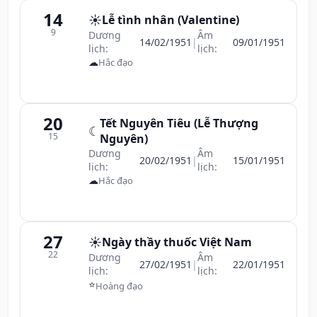
14
☀️
Lễ tình nhân (Valentine)
9
Dương
Âm
14/02/1951
|
09/01/1951
lịch:
lịch:
☁
Hắc đạo
20
Tết Nguyên Tiêu (Lễ Thượng
☾
15
Nguyên)
Dương
Âm
20/02/1951
|
15/01/1951
lịch:
lịch:
☁
Hắc đạo
27
☀️
Ngày thầy thuốc Việt Nam
22
Dương
Âm
27/02/1951
|
22/01/1951
lịch:
lịch:
⭐
Hoàng đạo