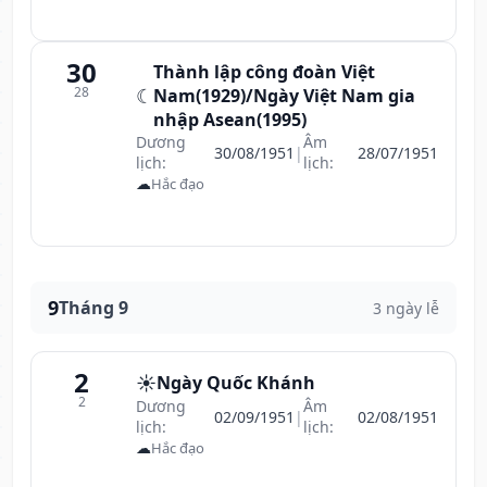
30
Thành lập công đoàn Việt
28
☾
Nam(1929)/Ngày Việt Nam gia
nhập Asean(1995)
Dương
Âm
30/08/1951
|
28/07/1951
lịch:
lịch:
☁
Hắc đạo
9
Tháng 9
3 ngày lễ
2
☀️
Ngày Quốc Khánh
2
Dương
Âm
02/09/1951
|
02/08/1951
lịch:
lịch:
☁
Hắc đạo