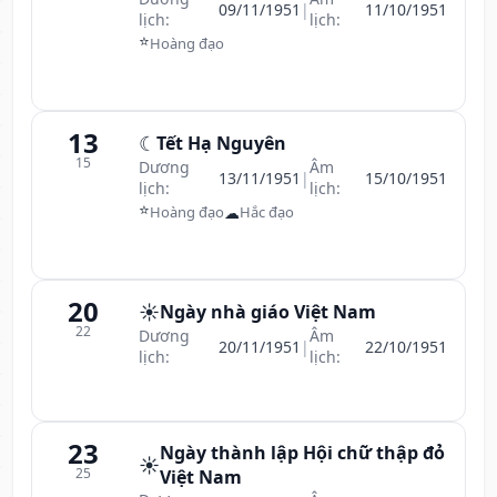
09/11/1951
|
11/10/1951
lịch:
lịch:
⭐
Hoàng đạo
13
☾
Tết Hạ Nguyên
15
Dương
Âm
13/11/1951
|
15/10/1951
lịch:
lịch:
⭐
☁
Hoàng đạo
Hắc đạo
20
☀️
Ngày nhà giáo Việt Nam
22
Dương
Âm
20/11/1951
|
22/10/1951
lịch:
lịch:
23
Ngày thành lập Hội chữ thập đỏ
☀️
25
Việt Nam