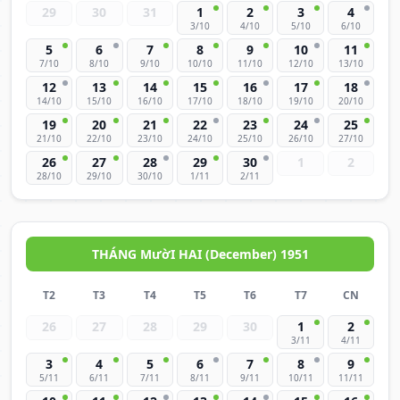
29
30
31
1
2
3
4
3/10
4/10
5/10
6/10
5
6
7
8
9
10
11
7/10
8/10
9/10
10/10
11/10
12/10
13/10
12
13
14
15
16
17
18
14/10
15/10
16/10
17/10
18/10
19/10
20/10
19
20
21
22
23
24
25
21/10
22/10
23/10
24/10
25/10
26/10
27/10
26
27
28
29
30
1
2
28/10
29/10
30/10
1/11
2/11
THÁNG MườI HAI (December) 1951
T2
T3
T4
T5
T6
T7
CN
26
27
28
29
30
1
2
3/11
4/11
3
4
5
6
7
8
9
5/11
6/11
7/11
8/11
9/11
10/11
11/11