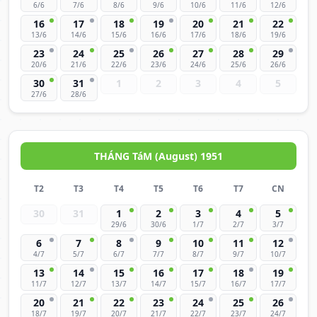
6/6
7/6
8/6
9/6
10/6
11/6
12/6
16
17
18
19
20
21
22
13/6
14/6
15/6
16/6
17/6
18/6
19/6
23
24
25
26
27
28
29
20/6
21/6
22/6
23/6
24/6
25/6
26/6
30
31
1
2
3
4
5
27/6
28/6
THÁNG TáM (August) 1951
T2
T3
T4
T5
T6
T7
CN
30
31
1
2
3
4
5
29/6
30/6
1/7
2/7
3/7
6
7
8
9
10
11
12
4/7
5/7
6/7
7/7
8/7
9/7
10/7
13
14
15
16
17
18
19
11/7
12/7
13/7
14/7
15/7
16/7
17/7
20
21
22
23
24
25
26
18/7
19/7
20/7
21/7
22/7
23/7
24/7