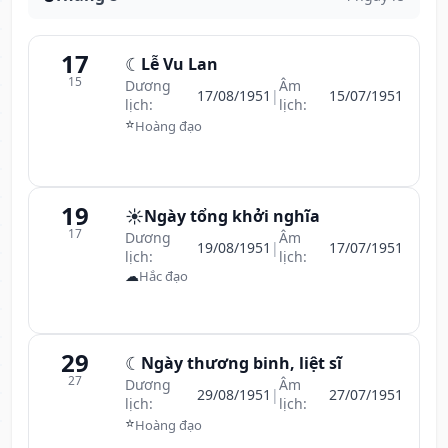
17
☾
Lễ Vu Lan
15
Dương
Âm
17/08/1951
|
15/07/1951
lịch:
lịch:
⭐
Hoàng đạo
19
☀️
Ngày tổng khởi nghĩa
17
Dương
Âm
19/08/1951
|
17/07/1951
lịch:
lịch:
☁
Hắc đạo
29
☾
Ngày thương binh, liệt sĩ
27
Dương
Âm
29/08/1951
|
27/07/1951
lịch:
lịch:
⭐
Hoàng đạo