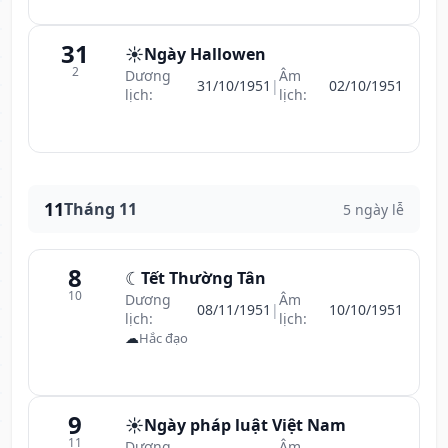
31
☀️
Ngày Hallowen
2
Dương
Âm
31/10/1951
|
02/10/1951
lịch:
lịch:
11
Tháng 11
5 ngày lễ
8
☾
Tết Thường Tân
10
Dương
Âm
08/11/1951
|
10/10/1951
lịch:
lịch:
☁
Hắc đạo
9
☀️
Ngày pháp luật Việt Nam
11
Dương
Âm