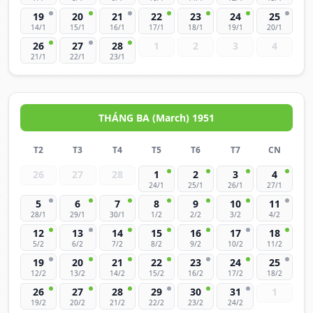
19
20
21
22
23
24
25
14/1
15/1
16/1
17/1
18/1
19/1
20/1
26
27
28
1
2
3
4
21/1
22/1
23/1
THÁNG BA (March) 1951
T2
T3
T4
T5
T6
T7
CN
26
27
28
1
2
3
4
24/1
25/1
26/1
27/1
5
6
7
8
9
10
11
28/1
29/1
30/1
1/2
2/2
3/2
4/2
12
13
14
15
16
17
18
5/2
6/2
7/2
8/2
9/2
10/2
11/2
19
20
21
22
23
24
25
12/2
13/2
14/2
15/2
16/2
17/2
18/2
26
27
28
29
30
31
1
19/2
20/2
21/2
22/2
23/2
24/2