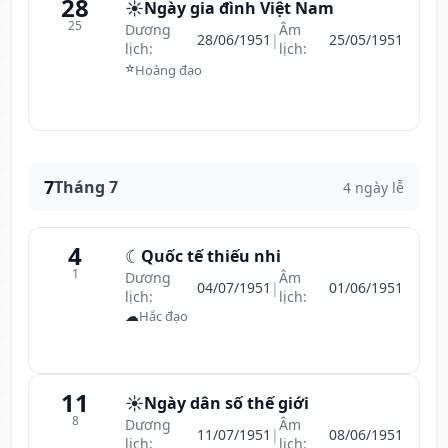
28
☀️
Ngày gia đình Việt Nam
25
Dương
Âm
28/06/1951
|
25/05/1951
lịch:
lịch:
⭐
Hoàng đạo
7
Tháng 7
4 ngày lễ
4
☾
Quốc tế thiếu nhi
1
Dương
Âm
04/07/1951
|
01/06/1951
lịch:
lịch:
☁
Hắc đạo
11
☀️
Ngày dân số thế giới
8
Dương
Âm
11/07/1951
|
08/06/1951
lịch:
lịch: