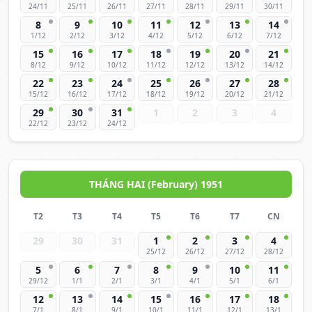
24/11
25/11
26/11
27/11
28/11
29/11
30/11
8
9
10
11
12
13
14
1/12
2/12
3/12
4/12
5/12
6/12
7/12
15
16
17
18
19
20
21
8/12
9/12
10/12
11/12
12/12
13/12
14/12
22
23
24
25
26
27
28
15/12
16/12
17/12
18/12
19/12
20/12
21/12
29
30
31
1
2
3
4
22/12
23/12
24/12
THÁNG HAI (February) 1951
T2
T3
T4
T5
T6
T7
CN
29
30
31
1
2
3
4
25/12
26/12
27/12
28/12
5
6
7
8
9
10
11
29/12
1/1
2/1
3/1
4/1
5/1
6/1
12
13
14
15
16
17
18
7/1
8/1
9/1
10/1
11/1
12/1
13/1