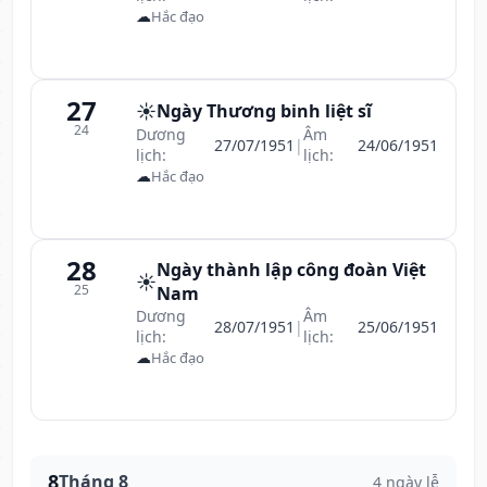
☁
Hắc đạo
27
☀️
Ngày Thương binh liệt sĩ
24
Dương
Âm
27/07/1951
|
24/06/1951
lịch:
lịch:
☁
Hắc đạo
28
Ngày thành lập công đoàn Việt
☀️
25
Nam
Dương
Âm
28/07/1951
|
25/06/1951
lịch:
lịch:
☁
Hắc đạo
8
Tháng 8
4 ngày lễ