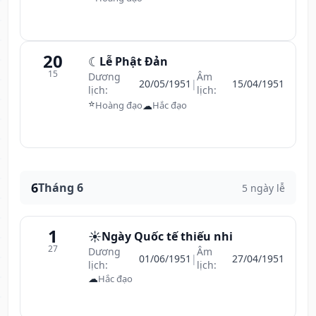
20
☾
Lễ Phật Đản
15
Dương
Âm
20/05/1951
|
15/04/1951
lịch:
lịch:
⭐
☁
Hoàng đạo
Hắc đạo
6
Tháng 6
5 ngày lễ
1
☀️
Ngày Quốc tế thiếu nhi
27
Dương
Âm
01/06/1951
|
27/04/1951
lịch:
lịch:
☁
Hắc đạo