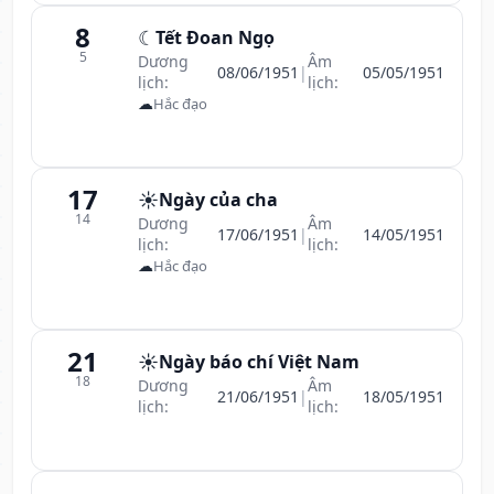
8
☾
Tết Đoan Ngọ
5
Dương
Âm
08/06/1951
|
05/05/1951
lịch:
lịch:
☁
Hắc đạo
17
☀️
Ngày của cha
14
Dương
Âm
17/06/1951
|
14/05/1951
lịch:
lịch:
☁
Hắc đạo
21
☀️
Ngày báo chí Việt Nam
18
Dương
Âm
21/06/1951
|
18/05/1951
lịch:
lịch: