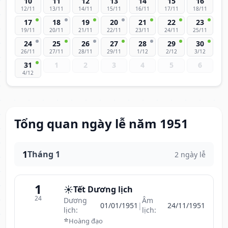
10
11
12
13
14
15
16
12/11
13/11
14/11
15/11
16/11
17/11
18/11
17
18
19
20
21
22
23
19/11
20/11
21/11
22/11
23/11
24/11
25/11
24
25
26
27
28
29
30
26/11
27/11
28/11
29/11
1/12
2/12
3/12
31
1
2
3
4
5
6
4/12
Tổng quan ngày lễ năm 1951
1
Tháng 1
2 ngày lễ
1
☀️
Tết Dương lịch
24
Dương
Âm
01/01/1951
|
24/11/1951
lịch:
lịch:
⭐
Hoàng đạo