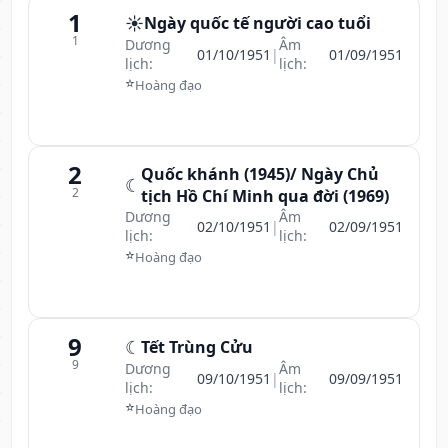
1
☀️
Ngày quốc tế người cao tuổi
1
Dương
Âm
01/10/1951
|
01/09/1951
lịch:
lịch:
⭐
Hoàng đạo
2
Quốc khánh (1945)/ Ngày Chủ
☾
2
tịch Hồ Chí Minh qua đời (1969)
Dương
Âm
02/10/1951
|
02/09/1951
lịch:
lịch:
⭐
Hoàng đạo
9
☾
Tết Trùng Cửu
9
Dương
Âm
09/10/1951
|
09/09/1951
lịch:
lịch:
⭐
Hoàng đạo