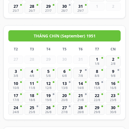
27
28
29
30
31
1
2
25/7
26/7
27/7
28/7
29/7
THÁNG CHíN (September) 1951
T2
T3
T4
T5
T6
T7
CN
27
28
29
30
31
1
2
1/8
2/8
3
4
5
6
7
8
9
3/8
4/8
5/8
6/8
7/8
8/8
9/8
10
11
12
13
14
15
16
10/8
11/8
12/8
13/8
14/8
15/8
16/8
17
18
19
20
21
22
23
17/8
18/8
19/8
20/8
21/8
22/8
23/8
24
25
26
27
28
29
30
24/8
25/8
26/8
27/8
28/8
29/8
30/8