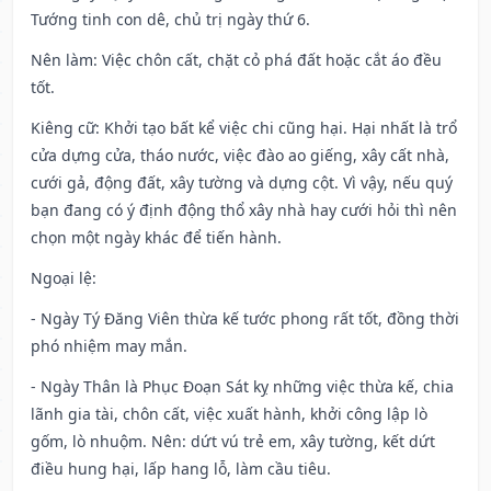
Tướng tinh con dê, chủ trị ngày thứ 6.
Nên làm
: Việc chôn cất, chặt cỏ phá đất hoặc cắt áo đều
tốt.
Kiêng cữ
: Khởi tạo bất kể việc chi cũng hại. Hại nhất là trổ
cửa dựng cửa, tháo nước, việc đào ao giếng, xây cất nhà,
cưới gả, động đất, xây tường và dựng cột. Vì vậy, nếu quý
bạn đang có ý định động thổ xây nhà hay cưới hỏi thì nên
chọn một ngày khác để tiến hành.
Ngoại lệ
:
- Ngày Tý Đăng Viên thừa kế tước phong rất tốt, đồng thời
phó nhiệm may mắn.
- Ngày Thân là Phục Đoạn Sát kỵ những việc thừa kế, chia
lãnh gia tài, chôn cất, việc xuất hành, khởi công lập lò
gốm, lò nhuộm. Nên: dứt vú trẻ em, xây tường, kết dứt
điều hung hại, lấp hang lỗ, làm cầu tiêu.