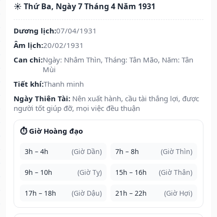
☀️ Thứ Ba, Ngày 7 Tháng 4 Năm 1931
Dương lịch:
07/04/1931
Âm lịch:
20/02/1931
Can chi:
Ngày: Nhâm Thìn, Tháng: Tân Mão, Năm: Tân
Mùi
Tiết khí:
Thanh minh
Ngày Thiên Tài:
Nên xuất hành, cầu tài thắng lợi, được
người tốt giúp đỡ, mọi việc đều thuận
⏱️ Giờ Hoàng đạo
3h – 4h
(Giờ Dần)
7h – 8h
(Giờ Thìn)
9h – 10h
(Giờ Tỵ)
15h – 16h
(Giờ Thân)
17h – 18h
(Giờ Dậu)
21h – 22h
(Giờ Hợi)