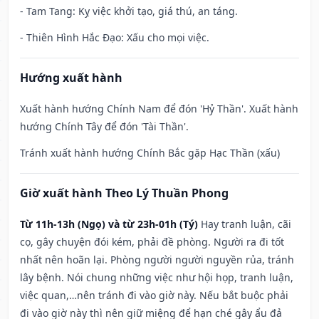
- Tam Tang: Kỵ việc khởi tạo, giá thú, an táng.
- Thiên Hình Hắc Đạo: Xấu cho mọi việc.
Hướng xuất hành
Xuất hành hướng Chính Nam để đón 'Hỷ Thần'. Xuất hành
hướng Chính Tây để đón 'Tài Thần'.
Tránh xuất hành hướng Chính Bắc gặp Hạc Thần (xấu)
Giờ xuất hành Theo Lý Thuần Phong
Từ 11h-13h (Ngọ) và từ 23h-01h (Tý)
Hay tranh luận, cãi
cọ, gây chuyện đói kém, phải đề phòng. Người ra đi tốt
nhất nên hoãn lại. Phòng người người nguyền rủa, tránh
lây bệnh. Nói chung những việc như hội họp, tranh luận,
việc quan,…nên tránh đi vào giờ này. Nếu bắt buộc phải
đi vào giờ này thì nên giữ miệng để hạn ché gây ẩu đả