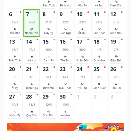
🐕
🐖
🐀
🐂
🐅
Bính Tuất
Đinh Hợi
Mậu Tý
Kỷ Sửu
Canh Dần
6
7
8
9
10
11
12
19/2
20/2
21/2
22/2
23/2
24/2
25/2
🐈
🐉
🐍
🐎
🐐
🐒
🐓
Tân Mão
Nhâm Thìn
Quý Tỵ
Giáp Ngọ
Ất Mùi
Bính Thân
Đinh Dậu
13
14
15
16
17
18
19
26/2
27/2
28/2
29/2
30/2
1/3
2/3
🐕
🐖
🐀
🐂
🐅
🐈
🐉
Mậu Tuất
Kỷ Hợi
Canh Tý
Tân Sửu
Nhâm Dần
Quý Mão
Giáp Thìn
20
21
22
23
24
25
26
3/3
4/3
5/3
6/3
7/3
8/3
9/3
🐍
🐎
🐐
🐒
🐓
🐕
🐖
Ất Tỵ
Bính Ngọ
Đinh Mùi
Mậu Thân
Kỷ Dậu
Canh Tuất
Tân Hợi
27
28
29
30
1
2
3
10/3
11/3
12/3
13/3
🐀
🐂
🐅
🐈
Nhâm Tý
Quý Sửu
Giáp Dần
Ất Mão