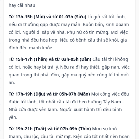
hay cãi nhau.
Từ 13h-15h (Mùi) và từ 01-03h (Sửu)
Là giờ rất tốt lành,
nếu đi thường gặp được may mắn. Buôn bán, kinh doanh
có lời. Người đi sắp về nhà. Phụ nữ có tin mừng. Mọi việc
trong nhà đều hòa hợp. Nếu có bệnh cầu thì sẽ khỏi, gia
đình đều mạnh khỏe.
Từ 15h-17h (Thân) và từ 03h-05h (Dần)
Cầu tài thì không
có lợi, hoặc hay bị trái ý. Nếu ra đi hay thiệt, gặp nạn, việc
quan trọng thì phải đòn, gặp ma quỷ nên cúng tế thì mới
an.
Từ 17h-19h (Dậu) và từ 05h-07h (Mão)
Mọi công việc đều
được tốt lành, tốt nhất cầu tài đi theo hướng Tây Nam –
Nhà cửa được yên lành. Người xuất hành thì đều bình
yên.
Từ 19h-21h (Tuất) và từ 07h-09h (Thìn)
Mưu sự khó
thành, cầu lộc, cầu tài mờ mịt. Kiện cáo tốt nhất nên hoãn