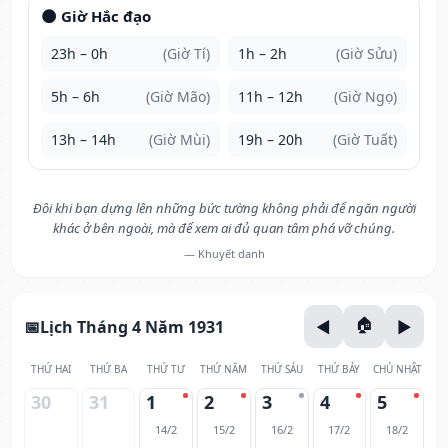
🌑 Giờ Hắc đạo
23h – 0h
(Giờ Tí)
1h – 2h
(Giờ Sửu)
5h – 6h
(Giờ Mão)
11h – 12h
(Giờ Ngọ)
13h – 14h
(Giờ Mùi)
19h – 20h
(Giờ Tuất)
Đôi khi bạn dựng lên những bức tường không phải để ngăn người
khác ở bên ngoài, mà để xem ai đủ quan tâm phá vỡ chúng.
— Khuyết danh
Lịch Tháng 4 Năm 1931
THỨ HAI
THỨ BA
THỨ TƯ
THỨ NĂM
THỨ SÁU
THỨ BẢY
CHỦ NHẬT
30
31
1
2
3
4
5
14/2
15/2
16/2
17/2
18/2