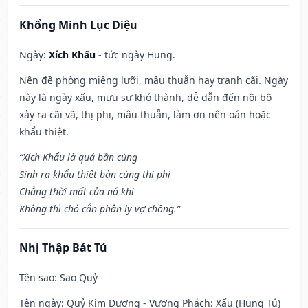
Khổng Minh Lục Diệu
Ngày:
Xích Khẩu
- tức ngày Hung.
Nên đề phòng miệng lưỡi, mâu thuẫn hay tranh cãi. Ngày
này là ngày xấu, mưu sự khó thành, dễ dẫn đến nội bộ
xảy ra cãi vã, thị phi, mâu thuẫn, làm ơn nên oán hoặc
khẩu thiệt.
“Xích Khẩu là quả bần cùng
Sinh ra khẩu thiệt bàn cùng thị phi
Chẳng thời mất của nó khi
Không thì chó cắn phân ly vợ chồng.”
Nhị Thập Bát Tú
Tên sao
: Sao Quỷ
Tên ngày
: Quỷ Kim Dương - Vương Phách: Xấu (Hung Tú)