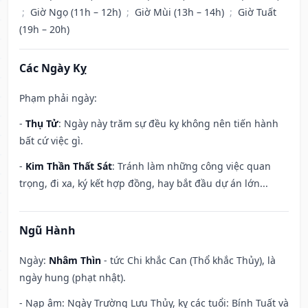
;
Giờ Ngọ (11h – 12h)
;
Giờ Mùi (13h – 14h)
;
Giờ Tuất
(19h – 20h)
Các Ngày Kỵ
Phạm phải ngày:
-
Thụ Tử
: Ngày này trăm sự đều kỵ không nên tiến hành
bất cứ việc gì.
-
Kim Thần Thất Sát
: Tránh làm những công việc quan
trọng, đi xa, ký kết hợp đồng, hay bắt đầu dự án lớn...
Ngũ Hành
Ngày:
Nhâm Thìn
- tức Chi khắc Can (Thổ khắc Thủy), là
ngày hung (phạt nhật).
- Nạp âm: Ngày Trường Lưu Thủy, kỵ các tuổi: Bính Tuất và