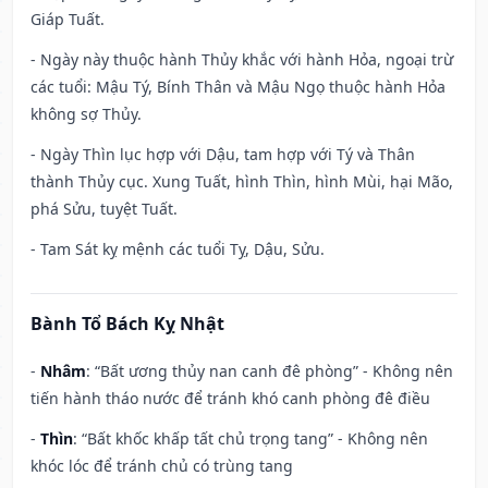
Giáp Tuất.
- Ngày này thuộc hành Thủy khắc với hành Hỏa, ngoại trừ
các tuổi: Mậu Tý, Bính Thân và Mậu Ngọ thuộc hành Hỏa
không sợ Thủy.
- Ngày Thìn lục hợp với Dậu, tam hợp với Tý và Thân
thành Thủy cục. Xung Tuất, hình Thìn, hình Mùi, hại Mão,
phá Sửu, tuyệt Tuất.
- Tam Sát kỵ mệnh các tuổi Tỵ, Dậu, Sửu.
Bành Tổ Bách Kỵ Nhật
-
Nhâm
: “Bất ương thủy nan canh đê phòng” - Không nên
tiến hành tháo nước để tránh khó canh phòng đê điều
-
Thìn
: “Bất khốc khấp tất chủ trọng tang” - Không nên
khóc lóc để tránh chủ có trùng tang