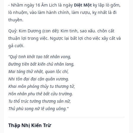
- Nhằm ngày 16 Âm Lịch là ngày
Diệt Một
kỵ lập lò gốm,
lò nhuộm, vào làm hành chính, làm rượu, kỵ nhất là đi
thuyền.
Quỷ: Kim Dương (con dê): Kim tinh, sao xấu. chôn cất
thuận lợi trong việc. Ngược lại bất lợi cho việc xây cất và
gả cưới.
“Quỷ tinh khởi tạo tất nhân vong,
Đường tiền bất kiến chủ nhân lang,
Mai táng thử nhật, quan lộc chí,
Nhi tôn đại đại cận quân vương.
Khai môn phóng thủy tu thương tử,
Hôn nhân phu thê bất cửu trường.
Tu thổ trúc tường thương sản nữ,
Thủ phù song nữ lệ uông uông.”
Thập Nhị Kiến Trừ