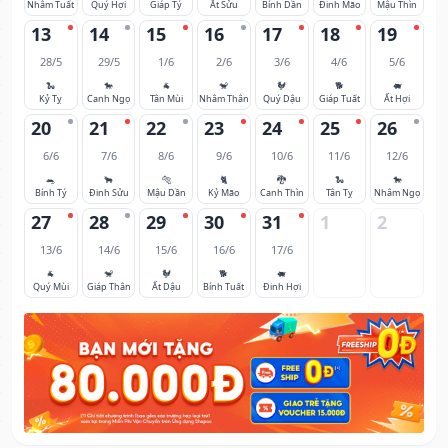
Nhâm Tuất
Quý Hợi
Giáp Tý
Ất Sửu
Bính Dần
Đinh Mão
Mậu Thìn
13
14
15
16
17
18
19
28/5
29/5
1/6
2/6
3/6
4/6
5/6
🐍
🐎
🐐
🐒
🐓
🐕
🐖
Kỷ Tỵ
Canh Ngọ
Tân Mùi
Nhâm Thân
Quý Dậu
Giáp Tuất
Ất Hợi
20
21
22
23
24
25
26
6/6
7/6
8/6
9/6
10/6
11/6
12/6
🐀
🐂
🐅
🐈
🐉
🐍
🐎
Bính Tý
Đinh Sửu
Mậu Dần
Kỷ Mão
Canh Thìn
Tân Tỵ
Nhâm Ngọ
27
28
29
30
31
1
2
13/6
14/6
15/6
16/6
17/6
🐐
🐒
🐓
🐕
🐖
Quý Mùi
Giáp Thân
Ất Dậu
Bính Tuất
Đinh Hợi