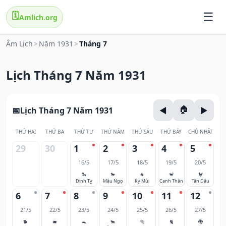
🗓️
Amlich.org
Âm Lịch
>
Năm 1931
>
Tháng 7
Lịch Tháng 7 Năm 1931
Lịch Tháng 7 Năm 1931
THỨ HAI
THỨ BA
THỨ TƯ
THỨ NĂM
THỨ SÁU
THỨ BẢY
CHỦ NHẬT
29
30
1
2
3
4
5
16/5
17/5
18/5
19/5
20/5
🐍
🐎
🐐
🐒
🐓
Đinh Tỵ
Mậu Ngọ
Kỷ Mùi
Canh Thân
Tân Dậu
6
7
8
9
10
11
12
21/5
22/5
23/5
24/5
25/5
26/5
27/5
🐕
🐖
🐀
🐂
🐅
🐈
🐉