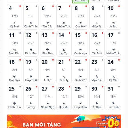
4
5
6
7
8
9
10
17/3
18/3
19/3
20/3
21/3
22/3
23/3
🐐
🐒
🐓
🐕
🐖
🐀
🐂
Kỷ Mùi
Canh Thân
Tân Dậu
Nhâm Tuất
Quý Hợi
Giáp Tý
Ất Sửu
11
12
13
14
15
16
17
24/3
25/3
26/3
27/3
28/3
29/3
1/4
🐅
🐈
🐉
🐍
🐎
🐐
🐒
Bính Dần
Đinh Mão
Mậu Thìn
Kỷ Tỵ
Canh Ngọ
Tân Mùi
Nhâm Thân
18
19
20
21
22
23
24
2/4
3/4
4/4
5/4
6/4
7/4
8/4
🐓
🐕
🐖
🐀
🐂
🐅
🐈
Quý Dậu
Giáp Tuất
Ất Hợi
Bính Tý
Đinh Sửu
Mậu Dần
Kỷ Mão
25
26
27
28
29
30
31
9/4
10/4
11/4
12/4
13/4
14/4
15/4
🐉
🐍
🐎
🐐
🐒
🐓
🐕
Canh Thìn
Tân Tỵ
Nhâm Ngọ
Quý Mùi
Giáp Thân
Ất Dậu
Bính Tuất