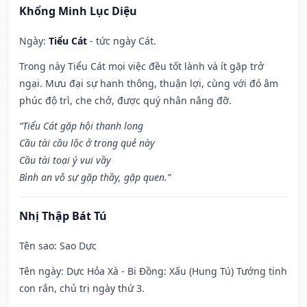
Khổng Minh Lục Diệu
Ngày:
Tiểu Cát
- tức ngày Cát.
Trong này Tiểu Cát mọi việc đều tốt lành và ít gặp trở
ngại. Mưu đại sự hanh thông, thuận lợi, cùng với đó âm
phúc độ trì, che chở, được quý nhân nâng đỡ.
“Tiểu Cát gặp hội thanh long
Cầu tài cầu lộc ở trong quẻ này
Cầu tài toại ý vui vầy
Bình an vô sự gặp thầy, gặp quen.”
Nhị Thập Bát Tú
Tên sao
: Sao Dực
Tên ngày
: Dực Hỏa Xà - Bi Đồng: Xấu (Hung Tú) Tướng tinh
con rắn, chủ trị ngày thứ 3.