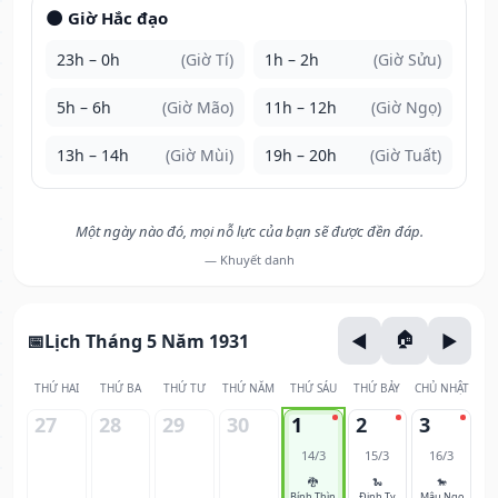
🌑 Giờ Hắc đạo
23h – 0h
(Giờ Tí)
1h – 2h
(Giờ Sửu)
5h – 6h
(Giờ Mão)
11h – 12h
(Giờ Ngọ)
13h – 14h
(Giờ Mùi)
19h – 20h
(Giờ Tuất)
Một ngày nào đó, mọi nỗ lực của bạn sẽ được đền đáp.
— Khuyết danh
Lịch Tháng 5 Năm 1931
THỨ HAI
THỨ BA
THỨ TƯ
THỨ NĂM
THỨ SÁU
THỨ BẢY
CHỦ NHẬT
27
28
29
30
1
2
3
14/3
15/3
16/3
🐉
🐍
🐎
Bính Thìn
Đinh Tỵ
Mậu Ngọ