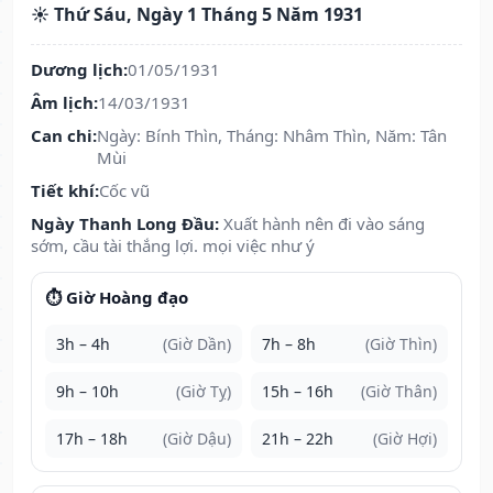
☀️ Thứ Sáu, Ngày 1 Tháng 5 Năm 1931
Dương lịch:
01/05/1931
Âm lịch:
14/03/1931
Can chi:
Ngày: Bính Thìn, Tháng: Nhâm Thìn, Năm: Tân
Mùi
Tiết khí:
Cốc vũ
Ngày Thanh Long Đầu:
Xuất hành nên đi vào sáng
sớm, cầu tài thắng lợi. mọi việc như ý
⏱️ Giờ Hoàng đạo
3h – 4h
(Giờ Dần)
7h – 8h
(Giờ Thìn)
9h – 10h
(Giờ Tỵ)
15h – 16h
(Giờ Thân)
17h – 18h
(Giờ Dậu)
21h – 22h
(Giờ Hợi)