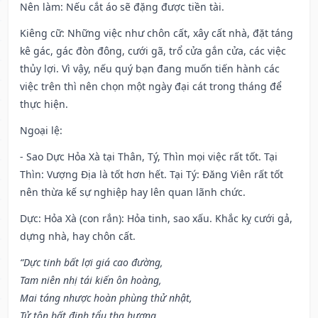
Nên làm
: Nếu cắt áo sẽ đặng được tiền tài.
Kiêng cữ
: Những việc như chôn cất, xây cất nhà, đặt táng
kê gác, gác đòn đông, cưới gã, trổ cửa gắn cửa, các việc
thủy lợi. Vì vậy, nếu quý bạn đang muốn tiến hành các
việc trên thì nên chọn một ngày đại cát trong tháng để
thực hiện.
Ngoại lệ
:
- Sao Dực Hỏa Xà tại Thân, Tý, Thìn mọi việc rất tốt. Tại
Thìn: Vượng Địa là tốt hơn hết. Tại Tý: Đăng Viên rất tốt
nên thừa kế sự nghiệp hay lên quan lãnh chức.
Dực: Hỏa Xà (con rắn): Hỏa tinh, sao xấu. Khắc kỵ cưới gả,
dựng nhà, hay chôn cất.
“Dực tinh bất lợi giá cao đường,
Tam niên nhị tái kiến ôn hoàng,
Mai táng nhược hoàn phùng thử nhật,
Tử tôn bất định tẩu tha hương.