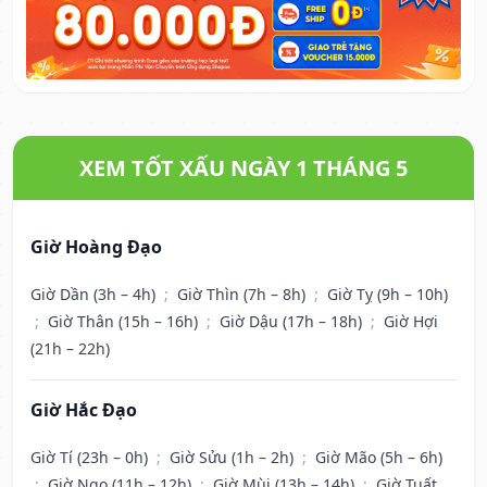
XEM TỐT XẤU NGÀY 1 THÁNG 5
Giờ Hoàng Đạo
Giờ Dần (3h – 4h)
;
Giờ Thìn (7h – 8h)
;
Giờ Tỵ (9h – 10h)
;
Giờ Thân (15h – 16h)
;
Giờ Dậu (17h – 18h)
;
Giờ Hợi
(21h – 22h)
Giờ Hắc Đạo
Giờ Tí (23h – 0h)
;
Giờ Sửu (1h – 2h)
;
Giờ Mão (5h – 6h)
;
Giờ Ngọ (11h – 12h)
;
Giờ Mùi (13h – 14h)
;
Giờ Tuất