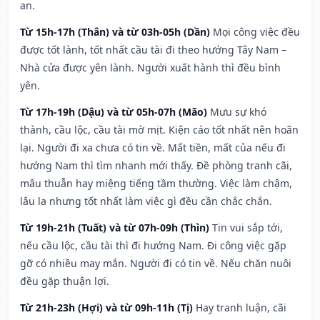
an.
Từ 15h-17h (Thân) và từ 03h-05h (Dần)
Mọi công việc đều
được tốt lành, tốt nhất cầu tài đi theo hướng Tây Nam –
Nhà cửa được yên lành. Người xuất hành thì đều bình
yên.
Từ 17h-19h (Dậu) và từ 05h-07h (Mão)
Mưu sự khó
thành, cầu lộc, cầu tài mờ mịt. Kiện cáo tốt nhất nên hoãn
lại. Người đi xa chưa có tin về. Mất tiền, mất của nếu đi
hướng Nam thì tìm nhanh mới thấy. Đề phòng tranh cãi,
mâu thuẫn hay miệng tiếng tầm thường. Việc làm chậm,
lâu la nhưng tốt nhất làm việc gì đều cần chắc chắn.
Từ 19h-21h (Tuất) và từ 07h-09h (Thìn)
Tin vui sắp tới,
nếu cầu lộc, cầu tài thì đi hướng Nam. Đi công việc gặp
gỡ có nhiều may mắn. Người đi có tin về. Nếu chăn nuôi
đều gặp thuận lợi.
Từ 21h-23h (Hợi) và từ 09h-11h (Tị)
Hay tranh luận, cãi