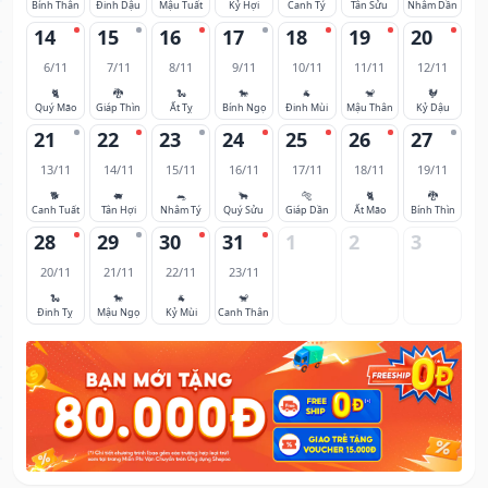
Bính Thân
Đinh Dậu
Mậu Tuất
Kỷ Hợi
Canh Tý
Tân Sửu
Nhâm Dần
14
15
16
17
18
19
20
6/11
7/11
8/11
9/11
10/11
11/11
12/11
🐈
🐉
🐍
🐎
🐐
🐒
🐓
Quý Mão
Giáp Thìn
Ất Tỵ
Bính Ngọ
Đinh Mùi
Mậu Thân
Kỷ Dậu
21
22
23
24
25
26
27
13/11
14/11
15/11
16/11
17/11
18/11
19/11
🐕
🐖
🐀
🐂
🐅
🐈
🐉
Canh Tuất
Tân Hợi
Nhâm Tý
Quý Sửu
Giáp Dần
Ất Mão
Bính Thìn
28
29
30
31
1
2
3
20/11
21/11
22/11
23/11
🐍
🐎
🐐
🐒
Đinh Tỵ
Mậu Ngọ
Kỷ Mùi
Canh Thân