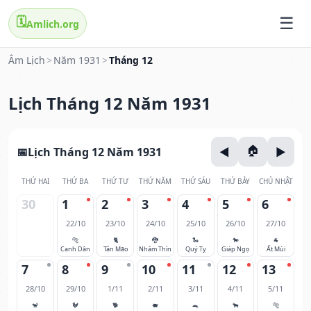
🗓️
Amlich.org
Âm Lịch
>
Năm 1931
>
Tháng 12
Lịch Tháng 12 Năm 1931
Lịch Tháng 12 Năm 1931
THỨ HAI
THỨ BA
THỨ TƯ
THỨ NĂM
THỨ SÁU
THỨ BẢY
CHỦ NHẬT
30
1
2
3
4
5
6
22/10
23/10
24/10
25/10
26/10
27/10
🐅
🐈
🐉
🐍
🐎
🐐
Canh Dần
Tân Mão
Nhâm Thìn
Quý Tỵ
Giáp Ngọ
Ất Mùi
7
8
9
10
11
12
13
28/10
29/10
1/11
2/11
3/11
4/11
5/11
🐒
🐓
🐕
🐖
🐀
🐂
🐅