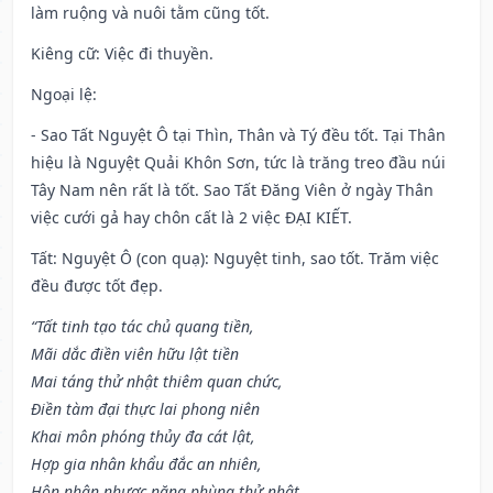
làm ruộng và nuôi tằm cũng tốt.
Kiêng cữ
: Việc đi thuyền.
Ngoại lệ
:
- Sao Tất Nguyệt Ô tại Thìn, Thân và Tý đều tốt. Tại Thân
hiệu là Nguyệt Quải Khôn Sơn, tức là trăng treo đầu núi
Tây Nam nên rất là tốt. Sao Tất Đăng Viên ở ngày Thân
việc cưới gả hay chôn cất là 2 việc ĐẠI KIẾT.
Tất: Nguyệt Ô (con quạ): Nguyệt tinh, sao tốt. Trăm việc
đều được tốt đẹp.
“Tất tinh tạo tác chủ quang tiền,
Mãi dắc điền viên hữu lật tiền
Mai táng thử nhật thiêm quan chức,
Điền tàm đại thực lai phong niên
Khai môn phóng thủy đa cát lật,
Hợp gia nhân khẩu đắc an nhiên,
Hôn nhân nhược năng phùng thử nhật,