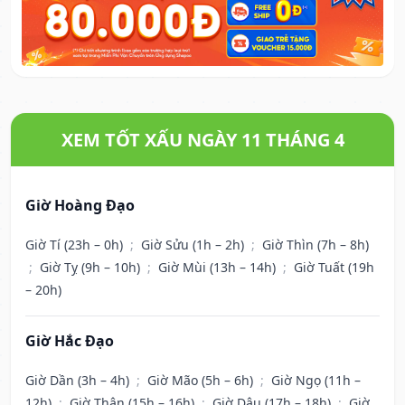
XEM TỐT XẤU NGÀY 11 THÁNG 4
Giờ Hoàng Đạo
Giờ Tí (23h – 0h)
;
Giờ Sửu (1h – 2h)
;
Giờ Thìn (7h – 8h)
;
Giờ Tỵ (9h – 10h)
;
Giờ Mùi (13h – 14h)
;
Giờ Tuất (19h
– 20h)
Giờ Hắc Đạo
Giờ Dần (3h – 4h)
;
Giờ Mão (5h – 6h)
;
Giờ Ngọ (11h –
12h)
;
Giờ Thân (15h – 16h)
;
Giờ Dậu (17h – 18h)
;
Giờ