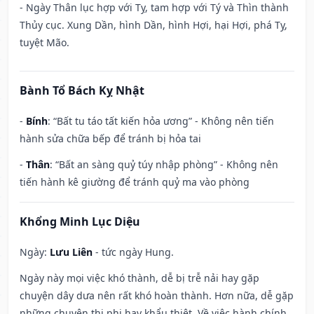
- Ngày Thân lục hợp với Tỵ, tam hợp với Tý và Thìn thành
Thủy cục. Xung Dần, hình Dần, hình Hợi, hại Hợi, phá Tỵ,
tuyệt Mão.
Bành Tổ Bách Kỵ Nhật
-
Bính
: “Bất tu táo tất kiến hỏa ương” - Không nên tiến
hành sửa chữa bếp để tránh bị hỏa tai
-
Thân
: “Bất an sàng quỷ túy nhập phòng” - Không nên
tiến hành kê giường để tránh quỷ ma vào phòng
Khổng Minh Lục Diệu
Ngày:
Lưu Liên
- tức ngày Hung.
Ngày này mọi việc khó thành, dễ bị trễ nải hay gặp
chuyện dây dưa nên rất khó hoàn thành. Hơn nữa, dễ gặp
những chuyện thị phi hay khẩu thiệt. Về việc hành chính,