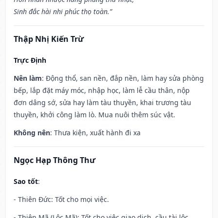
Sinh đắc hài nhi phúc thọ toàn.”
Thập Nhị Kiến Trừ
Trực Định
Nên làm
: Động thổ, san nền, đắp nền, làm hay sửa phòng
bếp, lắp đặt máy móc, nhập học, làm lễ cầu thân, nộp
đơn dâng sớ, sửa hay làm tàu thuyền, khai trương tàu
thuyền, khởi công làm lò. Mua nuôi thêm súc vật.
Không nên
: Thưa kiện, xuất hành đi xa
Ngọc Hạp Thông Thư
Sao tốt
:
- Thiên Đức: Tốt cho mọi việc.
- Thiên Mã (Lộc Mã): Tốt cho việc giao dịch, cầu tài lộc,