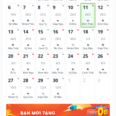
6
7
8
9
10
11
12
19/2
20/2
21/2
22/2
23/2
24/2
25/2
🐈
🐉
🐍
🐎
🐐
🐒
🐓
Tân Mão
Nhâm Thìn
Quý Tỵ
Giáp Ngọ
Ất Mùi
Bính Thân
Đinh Dậu
13
14
15
16
17
18
19
26/2
27/2
28/2
29/2
30/2
1/3
2/3
🐕
🐖
🐀
🐂
🐅
🐈
🐉
Mậu Tuất
Kỷ Hợi
Canh Tý
Tân Sửu
Nhâm Dần
Quý Mão
Giáp Thìn
20
21
22
23
24
25
26
3/3
4/3
5/3
6/3
7/3
8/3
9/3
🐍
🐎
🐐
🐒
🐓
🐕
🐖
Ất Tỵ
Bính Ngọ
Đinh Mùi
Mậu Thân
Kỷ Dậu
Canh Tuất
Tân Hợi
27
28
29
30
1
2
3
10/3
11/3
12/3
13/3
🐀
🐂
🐅
🐈
Nhâm Tý
Quý Sửu
Giáp Dần
Ất Mão