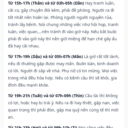
Từ 15h-17h (Thân) và từ 03h-05h (Dần)
Hay tranh luận,
cãi cọ, gây chuyện đói kém, phải đề phòng. Người ra đi
tốt nhất nên hoãn lại. Phòng người người nguyền rủa,
tránh lây bệnh. Nói chung những việc như hội họp, tranh
luận, việc quan,…nên tránh đi vào giờ này. Nếu bắt buộc
phải đi vào giờ này thì nên giữ miệng để hạn ché gây ẩu
đả hay cãi nhau.
Từ 17h-19h (Dậu) và từ 05h-07h (Mão)
Là giờ rất tốt lành,
nếu đi thường gặp được may mắn. Buôn bán, kinh doanh
có lời. Người đi sắp về nhà. Phụ nữ có tin mừng. Mọi việc
trong nhà đều hòa hợp. Nếu có bệnh cầu thì sẽ khỏi, gia
đình đều mạnh khỏe.
Từ 19h-21h (Tuất) và từ 07h-09h (Thìn)
Cầu tài thì không
có lợi, hoặc hay bị trái ý. Nếu ra đi hay thiệt, gặp nạn, việc
quan trọng thì phải đòn, gặp ma quỷ nên cúng tế thì mới
an.
Từ 21h-23h (Hợi) và từ 09h-11h (Tị)
Mọi công việc đều