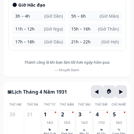
🌑 Giờ Hắc đạo
3h – 4h
(Giờ Dần)
5h – 6h
(Giờ Mão)
11h – 12h
(Giờ Ngọ)
15h – 16h
(Giờ Thân)
17h – 18h
(Giờ Dậu)
21h – 22h
(Giờ Hợi)
Thành công là khi bạn làm tốt hơn ngày hôm qua.
— Khuyết Danh
Lịch Tháng 4 Năm 1931
THỨ HAI
THỨ BA
THỨ TƯ
THỨ NĂM
THỨ SÁU
THỨ BẢY
CHỦ NHẬT
30
31
1
2
3
4
5
14/2
15/2
16/2
17/2
18/2
🐕
🐖
🐀
🐂
🐅
Bính Tuất
Đinh Hợi
Mậu Tý
Kỷ Sửu
Canh Dần