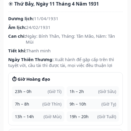
☀️ Thứ Bảy, Ngày 11 Tháng 4 Năm 1931
Dương lịch:
11/04/1931
Âm lịch:
24/02/1931
Can chi:
Ngày: Bính Thân, Tháng: Tân Mão, Năm: Tân
Mùi
Tiết khí:
Thanh minh
Ngày Thiên Thương:
Xuất hành để gặp cấp trên thì
tuyệt vời, cầu tài thì được tài, mọi việc đều thuận lợi
⏱️ Giờ Hoàng đạo
23h – 0h
(Giờ Tí)
1h – 2h
(Giờ Sửu)
7h – 8h
(Giờ Thìn)
9h – 10h
(Giờ Tỵ)
13h – 14h
(Giờ Mùi)
19h – 20h
(Giờ Tuất)