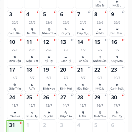
🐀
🐂
Mậu Tý
Kỷ Sửu
3
4
5
6
7
8
9
20/6
21/6
22/6
23/6
24/6
25/6
26/6
🐅
🐈
🐉
🐍
🐎
🐐
🐒
Canh Dần
Tân Mão
Nhâm Thìn
Quý Tỵ
Giáp Ngọ
Ất Mùi
Bính Thân
10
11
12
13
14
15
16
27/6
28/6
29/6
30/6
1/7
2/7
3/7
🐓
🐕
🐖
🐀
🐂
🐅
🐈
Đinh Dậu
Mậu Tuất
Kỷ Hợi
Canh Tý
Tân Sửu
Nhâm Dần
Quý Mão
17
18
19
20
21
22
23
4/7
5/7
6/7
7/7
8/7
9/7
10/7
🐉
🐍
🐎
🐐
🐒
🐓
🐕
Giáp Thìn
Ất Tỵ
Bính Ngọ
Đinh Mùi
Mậu Thân
Kỷ Dậu
Canh Tuất
24
25
26
27
28
29
30
11/7
12/7
13/7
14/7
15/7
16/7
17/7
🐖
🐀
🐂
🐅
🐈
🐉
🐍
Tân Hợi
Nhâm Tý
Quý Sửu
Giáp Dần
Ất Mão
Bính Thìn
Đinh Tỵ
31
1
2
3
4
5
6