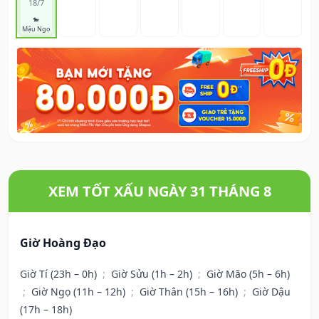
18/7
🐎
Mậu Ngọ
XEM TỐT XẤU NGÀY 31 THÁNG 8
Giờ Hoàng Đạo
Giờ Tí (23h – 0h)
;
Giờ Sửu (1h – 2h)
;
Giờ Mão (5h – 6h)
;
Giờ Ngọ (11h – 12h)
;
Giờ Thân (15h – 16h)
;
Giờ Dậu
(17h – 18h)