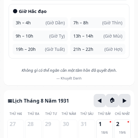
🌑 Giờ Hắc đạo
3h – 4h
(Giờ Dần)
7h – 8h
(Giờ Thìn)
9h – 10h
(Giờ Tỵ)
13h – 14h
(Giờ Mùi)
19h – 20h
(Giờ Tuất)
21h – 22h
(Giờ Hợi)
Không gì có thể ngăn cản một tâm hồn đã quyết định.
— Khuyết Danh
Lịch Tháng 8 Năm 1931
THỨ HAI
THỨ BA
THỨ TƯ
THỨ NĂM
THỨ SÁU
THỨ BẢY
CHỦ NHẬT
27
28
29
30
31
1
2
18/6
19/6