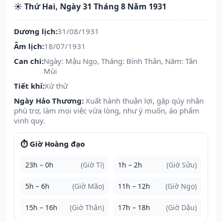
☀️ Thứ Hai, Ngày 31 Tháng 8 Năm 1931
Dương lịch:
31/08/1931
Âm lịch:
18/07/1931
Can chi:
Ngày: Mậu Ngọ, Tháng: Bính Thân, Năm: Tân
Mùi
Tiết khí:
Xử thử
Ngày Hảo Thương:
Xuất hành thuận lợi, gặp qúy nhân
phù trợ, làm mọi việc vừa lòng, như ý muốn, áo phẩm
vinh quy.
⏱️ Giờ Hoàng đạo
23h – 0h
(Giờ Tí)
1h – 2h
(Giờ Sửu)
5h – 6h
(Giờ Mão)
11h – 12h
(Giờ Ngọ)
15h – 16h
(Giờ Thân)
17h – 18h
(Giờ Dậu)