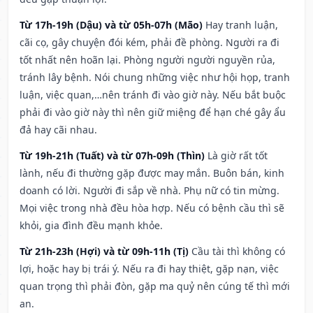
Từ 17h-19h (Dậu) và từ 05h-07h (Mão)
Hay tranh luận,
cãi cọ, gây chuyện đói kém, phải đề phòng. Người ra đi
tốt nhất nên hoãn lại. Phòng người người nguyền rủa,
tránh lây bệnh. Nói chung những việc như hội họp, tranh
luận, việc quan,…nên tránh đi vào giờ này. Nếu bắt buộc
phải đi vào giờ này thì nên giữ miệng để hạn ché gây ẩu
đả hay cãi nhau.
Từ 19h-21h (Tuất) và từ 07h-09h (Thìn)
Là giờ rất tốt
lành, nếu đi thường gặp được may mắn. Buôn bán, kinh
doanh có lời. Người đi sắp về nhà. Phụ nữ có tin mừng.
Mọi việc trong nhà đều hòa hợp. Nếu có bệnh cầu thì sẽ
khỏi, gia đình đều mạnh khỏe.
Từ 21h-23h (Hợi) và từ 09h-11h (Tị)
Cầu tài thì không có
lợi, hoặc hay bị trái ý. Nếu ra đi hay thiệt, gặp nạn, việc
quan trọng thì phải đòn, gặp ma quỷ nên cúng tế thì mới
an.