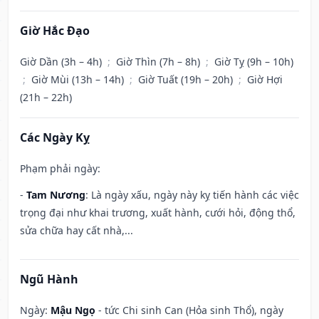
Giờ Hắc Đạo
Giờ Dần (3h – 4h)
;
Giờ Thìn (7h – 8h)
;
Giờ Tỵ (9h – 10h)
;
Giờ Mùi (13h – 14h)
;
Giờ Tuất (19h – 20h)
;
Giờ Hợi
(21h – 22h)
Các Ngày Kỵ
Phạm phải ngày:
-
Tam Nương
: Là ngày xấu, ngày này kỵ tiến hành các việc
trọng đại như khai trương, xuất hành, cưới hỏi, động thổ,
sửa chữa hay cất nhà,...
Ngũ Hành
Ngày:
Mậu Ngọ
- tức Chi sinh Can (Hỏa sinh Thổ), ngày