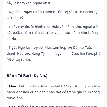
này là ngày cát (nghĩa nhật).
- Nạp âm: Ngày Thiên Thượng Hỏa, kỵ các tuổi: Nhâm Tý
và Giáp Tý.
- Ngày này thuộc hành Hỏa khắc với hành Kim, ngoại trừ
các tuổi: Nhâm Thân và Giáp Ngọ thuộc hành Kim không
sợ Hỏa.
- Ngày Ngọ lục hợp với Mùi, tam hợp với Dần và Tuất
thành Hỏa cục. Xung Tý, hình Ngọ, hình Dậu, hại Sửu, phá
Mão, tuyệt Hợi.
Bành Tổ Bách Kỵ Nhật
-
Mậu
: “Bất thụ điền điền chủ bất tường” - Không nên tiến
hành việc liên quan đến nhận đất để tránh gia chủ không
được lành
-
Ngọ
: “Bất thiêm cái thất chủ canh trương” - Không nên