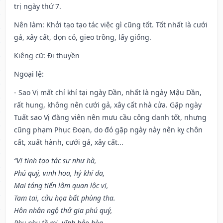
trị ngày thứ 7.
Nên làm
: Khởi tạo tạo tác việc gì cũng tốt. Tốt nhất là cưới
gả, xây cất, dọn cỏ, gieo trồng, lấy giống.
Kiêng cữ
: Đi thuyền
Ngoại lệ
:
- Sao Vị mất chí khí tại ngày Dần, nhất là ngày Mậu Dần,
rất hung, không nên cưới gả, xây cất nhà cửa. Gặp ngày
Tuất sao Vị đăng viên nên mưu cầu công danh tốt, nhưng
cũng phạm Phục Đoạn, do đó gặp ngày này nên kỵ chôn
cất, xuất hành, cưới gả, xây cất...
“Vị tinh tạo tác sự như hà,
Phú quý, vinh hoa, hỷ khí đa,
Mai táng tiến lâm quan lộc vị,
Tam tai, cửu họa bất phùng tha.
Hôn nhân ngộ thử gia phú quý,
Phu phụ tề mi, vĩnh bảo hòa,