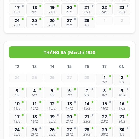
17
18
19
20
21
22
23
19/1
20/1
21/1
22/1
23/1
24/1
25/1
24
25
26
27
28
1
2
26/1
27/1
28/1
29/1
1/2
THÁNG BA (March) 1930
T2
T3
T4
T5
T6
T7
CN
24
25
26
27
28
1
2
2/2
3/2
3
4
5
6
7
8
9
4/2
5/2
6/2
7/2
8/2
9/2
10/2
10
11
12
13
14
15
16
11/2
12/2
13/2
14/2
15/2
16/2
17/2
17
18
19
20
21
22
23
18/2
19/2
20/2
21/2
22/2
23/2
24/2
24
25
26
27
28
29
30
25/2
26/2
27/2
28/2
29/2
30/2
1/3