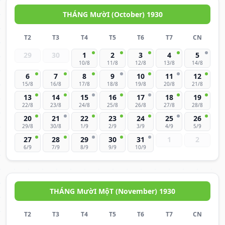
THÁNG MườI (October) 1930
T2
T3
T4
T5
T6
T7
CN
29
30
1
2
3
4
5
10/8
11/8
12/8
13/8
14/8
6
7
8
9
10
11
12
15/8
16/8
17/8
18/8
19/8
20/8
21/8
13
14
15
16
17
18
19
22/8
23/8
24/8
25/8
26/8
27/8
28/8
20
21
22
23
24
25
26
29/8
30/8
1/9
2/9
3/9
4/9
5/9
27
28
29
30
31
1
2
6/9
7/9
8/9
9/9
10/9
THÁNG MườI MộT (November) 1930
T2
T3
T4
T5
T6
T7
CN