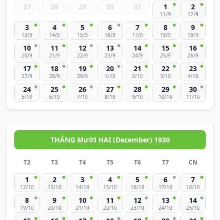
27
28
29
30
31
1
2
11/9
12/9
3
4
5
6
7
8
9
13/9
14/9
15/9
16/9
17/9
18/9
19/9
10
11
12
13
14
15
16
20/9
21/9
22/9
23/9
24/9
25/9
26/9
17
18
19
20
21
22
23
27/9
28/9
29/9
1/10
2/10
3/10
4/10
24
25
26
27
28
29
30
5/10
6/10
7/10
8/10
9/10
10/10
11/10
THÁNG MườI HAI (December) 1930
T2
T3
T4
T5
T6
T7
CN
1
2
3
4
5
6
7
12/10
13/10
14/10
15/10
16/10
17/10
18/10
8
9
10
11
12
13
14
19/10
20/10
21/10
22/10
23/10
24/10
25/10