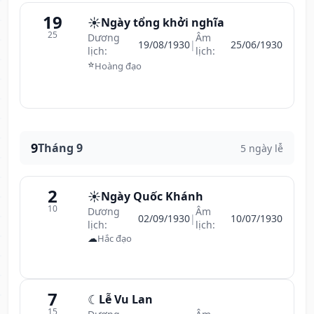
19
☀️
Ngày tổng khởi nghĩa
25
Dương
Âm
19/08/1930
|
25/06/1930
lịch:
lịch:
⭐
Hoàng đạo
9
Tháng 9
5 ngày lễ
2
☀️
Ngày Quốc Khánh
10
Dương
Âm
02/09/1930
|
10/07/1930
lịch:
lịch:
☁
Hắc đạo
7
☾
Lễ Vu Lan
15