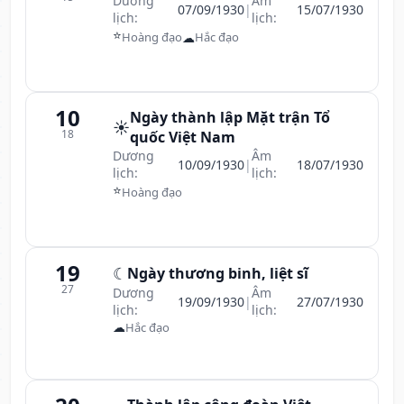
Dương
Âm
07/09/1930
|
15/07/1930
lịch:
lịch:
⭐
☁
Hoàng đạo
Hắc đạo
10
Ngày thành lập Mặt trận Tổ
☀️
18
quốc Việt Nam
Dương
Âm
10/09/1930
|
18/07/1930
lịch:
lịch:
⭐
Hoàng đạo
19
☾
Ngày thương binh, liệt sĩ
27
Dương
Âm
19/09/1930
|
27/07/1930
lịch:
lịch:
☁
Hắc đạo