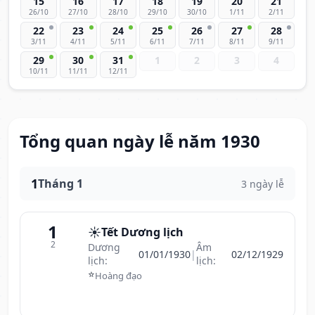
15
16
17
18
19
20
21
26/10
27/10
28/10
29/10
30/10
1/11
2/11
22
23
24
25
26
27
28
3/11
4/11
5/11
6/11
7/11
8/11
9/11
29
30
31
1
2
3
4
10/11
11/11
12/11
Tổng quan ngày lễ năm 1930
1
Tháng 1
3 ngày lễ
1
☀️
Tết Dương lịch
2
Dương
Âm
01/01/1930
|
02/12/1929
lịch:
lịch:
⭐
Hoàng đạo