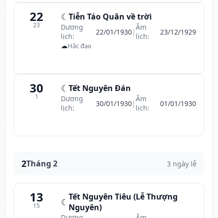
22
☾
Tiễn Táo Quân về trời
23
Dương
Âm
22/01/1930
|
23/12/1929
lịch:
lịch:
☁
Hắc đạo
30
☾
Tết Nguyên Đán
1
Dương
Âm
30/01/1930
|
01/01/1930
lịch:
lịch:
2
Tháng 2
3 ngày lễ
13
Tết Nguyên Tiêu (Lễ Thượng
☾
15
Nguyên)
Dương
Âm