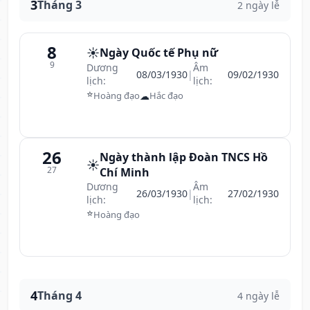
3
Tháng 3
2 ngày lễ
8
☀️
Ngày Quốc tế Phụ nữ
9
Dương
Âm
08/03/1930
|
09/02/1930
lịch:
lịch:
⭐
☁
Hoàng đạo
Hắc đạo
26
Ngày thành lập Đoàn TNCS Hồ
☀️
27
Chí Minh
Dương
Âm
26/03/1930
|
27/02/1930
lịch:
lịch:
⭐
Hoàng đạo
4
Tháng 4
4 ngày lễ