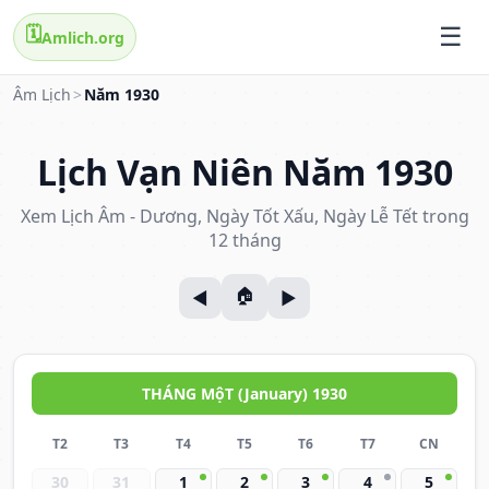
🗓️
Amlich.org
Âm Lịch
>
Năm 1930
Lịch Vạn Niên Năm 1930
Xem Lịch Âm - Dương, Ngày Tốt Xấu, Ngày Lễ Tết trong
12 tháng
THÁNG MộT (January) 1930
T2
T3
T4
T5
T6
T7
CN
30
31
1
2
3
4
5