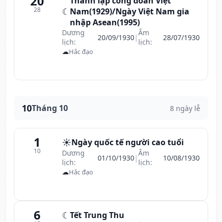
20
Thành lập công đoàn Việt
28
☾
Nam(1929)/Ngày Việt Nam gia
nhập Asean(1995)
Dương
Âm
20/09/1930
|
28/07/1930
lịch:
lịch:
☁
Hắc đạo
10
Tháng 10
8 ngày lễ
1
☀️
Ngày quốc tế người cao tuổi
10
Dương
Âm
01/10/1930
|
10/08/1930
lịch:
lịch:
☁
Hắc đạo
6
☾
Tết Trung Thu