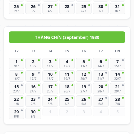
25
26
27
28
29
30
31
2/7
3/7
4/7
5/7
6/7
7/7
8/7
THÁNG CHíN (September) 1930
T2
T3
T4
T5
T6
T7
CN
1
2
3
4
5
6
7
9/7
10/7
11/7
12/7
13/7
14/7
15/7
8
9
10
11
12
13
14
16/7
17/7
18/7
19/7
20/7
21/7
22/7
15
16
17
18
19
20
21
23/7
24/7
25/7
26/7
27/7
28/7
29/7
22
23
24
25
26
27
28
1/8
2/8
3/8
4/8
5/8
6/8
7/8
29
30
1
2
3
4
5
8/8
9/8