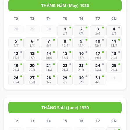
THÁNG NăM (May) 1930
T2
T3
T4
T5
T6
T7
CN
28
29
30
1
2
3
4
3/4
4/4
5/4
6/4
5
6
7
8
9
10
11
7/4
8/4
9/4
10/4
11/4
12/4
13/4
12
13
14
15
16
17
18
14/4
15/4
16/4
17/4
18/4
19/4
20/4
19
20
21
22
23
24
25
21/4
22/4
23/4
24/4
25/4
26/4
27/4
26
27
28
29
30
31
1
28/4
29/4
1/5
2/5
3/5
4/5
THÁNG SáU (June) 1930
T2
T3
T4
T5
T6
T7
CN