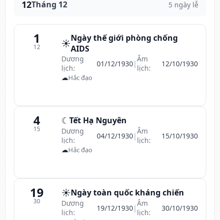
12
Tháng 12
5 ngày lễ
1
Ngày thế giới phòng chống
☀️
12
AIDS
Dương
Âm
01/12/1930
|
12/10/1930
lịch:
lịch:
☁
Hắc đạo
4
☾
Tết Hạ Nguyên
15
Dương
Âm
04/12/1930
|
15/10/1930
lịch:
lịch:
☁
Hắc đạo
19
☀️
Ngày toàn quốc kháng chiến
30
Dương
Âm
19/12/1930
|
30/10/1930
lịch:
lịch: