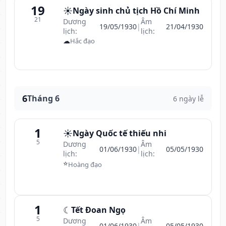
19
☀️
Ngày sinh chủ tịch Hồ Chí Minh
21
Dương
Âm
19/05/1930
|
21/04/1930
lịch:
lịch:
☁
Hắc đạo
6
Tháng 6
6 ngày lễ
1
☀️
Ngày Quốc tế thiếu nhi
5
Dương
Âm
01/06/1930
|
05/05/1930
lịch:
lịch:
⭐
Hoàng đạo
1
☾
Tết Đoan Ngọ
5
Dương
Âm
01/06/1930
|
05/05/1930