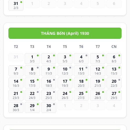
31
1
2
3
4
5
6
2/3
THÁNG BốN (April) 1930
T2
T3
T4
T5
T6
T7
CN
31
1
2
3
4
5
6
3/3
4/3
5/3
6/3
7/3
8/3
7
8
9
10
11
12
13
9/3
10/3
11/3
12/3
13/3
14/3
15/3
14
15
16
17
18
19
20
16/3
17/3
18/3
19/3
20/3
21/3
22/3
21
22
23
24
25
26
27
23/3
24/3
25/3
26/3
27/3
28/3
29/3
28
29
30
1
2
3
4
30/3
1/4
2/4