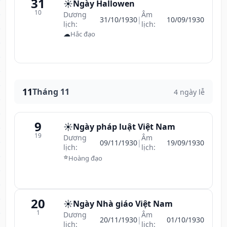
31
☀️
Ngày Hallowen
10
Dương
Âm
31/10/1930
|
10/09/1930
lịch:
lịch:
☁
Hắc đạo
11
Tháng 11
4 ngày lễ
9
☀️
Ngày pháp luật Việt Nam
19
Dương
Âm
09/11/1930
|
19/09/1930
lịch:
lịch:
⭐
Hoàng đạo
20
☀️
Ngày Nhà giáo Việt Nam
1
Dương
Âm
20/11/1930
|
01/10/1930
lịch:
lịch: