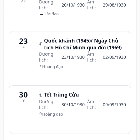
29
Dương
Âm
20/10/1930
|
29/08/1930
lịch:
lịch:
☁
Hắc đạo
23
Quốc khánh (1945)/ Ngày Chủ
☾
2
tịch Hồ Chí Minh qua đời (1969)
Dương
Âm
23/10/1930
|
02/09/1930
lịch:
lịch:
⭐
Hoàng đạo
30
☾
Tết Trùng Cửu
9
Dương
Âm
30/10/1930
|
09/09/1930
lịch:
lịch:
⭐
Hoàng đạo