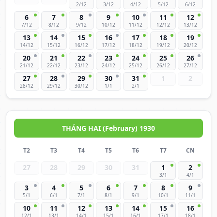
2/12
3/12
4/12
5/12
6/12
6
7
8
9
10
11
12
7/12
8/12
9/12
10/12
11/12
12/12
13/12
13
14
15
16
17
18
19
14/12
15/12
16/12
17/12
18/12
19/12
20/12
20
21
22
23
24
25
26
21/12
22/12
23/12
24/12
25/12
26/12
27/12
27
28
29
30
31
1
2
28/12
29/12
30/12
1/1
2/1
THÁNG HAI (February) 1930
T2
T3
T4
T5
T6
T7
CN
27
28
29
30
31
1
2
3/1
4/1
3
4
5
6
7
8
9
5/1
6/1
7/1
8/1
9/1
10/1
11/1
10
11
12
13
14
15
16
12/1
13/1
14/1
15/1
16/1
17/1
18/1