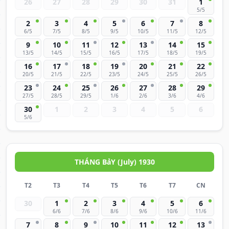
26
27
28
29
30
31
1
5/5
2
3
4
5
6
7
8
6/5
7/5
8/5
9/5
10/5
11/5
12/5
9
10
11
12
13
14
15
13/5
14/5
15/5
16/5
17/5
18/5
19/5
16
17
18
19
20
21
22
20/5
21/5
22/5
23/5
24/5
25/5
26/5
23
24
25
26
27
28
29
27/5
28/5
29/5
1/6
2/6
3/6
4/6
30
1
2
3
4
5
6
5/6
THÁNG BảY (July) 1930
T2
T3
T4
T5
T6
T7
CN
30
1
2
3
4
5
6
6/6
7/6
8/6
9/6
10/6
11/6
7
8
9
10
11
12
13