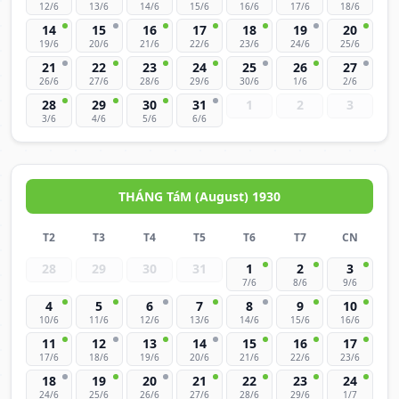
12/6
13/6
14/6
15/6
16/6
17/6
18/6
14
15
16
17
18
19
20
19/6
20/6
21/6
22/6
23/6
24/6
25/6
21
22
23
24
25
26
27
26/6
27/6
28/6
29/6
30/6
1/6
2/6
28
29
30
31
1
2
3
3/6
4/6
5/6
6/6
THÁNG TáM (August) 1930
T2
T3
T4
T5
T6
T7
CN
28
29
30
31
1
2
3
7/6
8/6
9/6
4
5
6
7
8
9
10
10/6
11/6
12/6
13/6
14/6
15/6
16/6
11
12
13
14
15
16
17
17/6
18/6
19/6
20/6
21/6
22/6
23/6
18
19
20
21
22
23
24
24/6
25/6
26/6
27/6
28/6
29/6
1/7