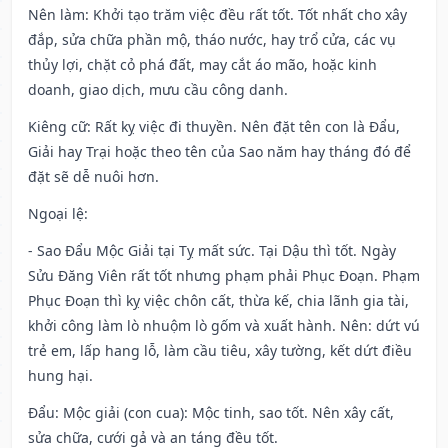
Nên làm
: Khởi tạo trăm việc đều rất tốt. Tốt nhất cho xây
đắp, sửa chữa phần mộ, tháo nước, hay trổ cửa, các vụ
thủy lợi, chặt cỏ phá đất, may cắt áo mão, hoặc kinh
doanh, giao dịch, mưu cầu công danh.
Kiêng cữ
: Rất kỵ việc đi thuyền. Nên đặt tên con là Đẩu,
Giải hay Trại hoặc theo tên của Sao năm hay tháng đó để
đặt sẽ dễ nuôi hơn.
Ngoại lệ
:
- Sao Đẩu Mộc Giải tại Tỵ mất sức. Tại Dậu thì tốt. Ngày
Sửu Đăng Viên rất tốt nhưng phạm phải Phục Đoạn. Phạm
Phục Đoạn thì kỵ việc chôn cất, thừa kế, chia lãnh gia tài,
khởi công làm lò nhuộm lò gốm và xuất hành. Nên: dứt vú
trẻ em, lấp hang lỗ, làm cầu tiêu, xây tường, kết dứt điều
hung hại.
Đẩu: Mộc giải (con cua): Mộc tinh, sao tốt. Nên xây cất,
sửa chữa, cưới gả và an táng đều tốt.