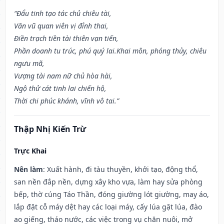
“Đẩu tinh tạo tác chủ chiêu tài,
Văn vũ quan viên vị đỉnh thai,
Điền trạch tiền tài thiên vạn tiến,
Phần doanh tu trúc, phú quý lai.Khai môn, phóng thủy, chiêu
ngưu mã,
Vượng tài nam nữ chủ hòa hài,
Ngộ thử cát tinh lai chiến hộ,
Thời chi phúc khánh, vĩnh vô tai.”
Thập Nhị Kiến Trừ
Trực Khai
Nên làm
: Xuất hành, đi tàu thuyền, khởi tạo, động thổ,
san nền đắp nền, dựng xây kho vựa, làm hay sửa phòng
bếp, thờ cúng Táo Thần, đóng giường lót giường, may áo,
lắp đặt cỗ máy dệt hay các loại máy, cấy lúa gặt lúa, đào
ao giếng, tháo nước, các việc trong vụ chăn nuôi, mở