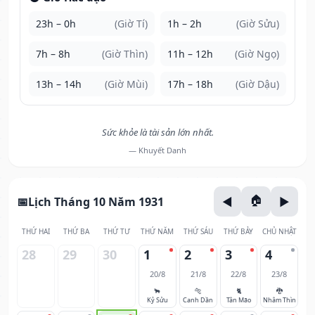
23h – 0h
(Giờ Tí)
1h – 2h
(Giờ Sửu)
7h – 8h
(Giờ Thìn)
11h – 12h
(Giờ Ngọ)
13h – 14h
(Giờ Mùi)
17h – 18h
(Giờ Dậu)
Sức khỏe là tài sản lớn nhất.
— Khuyết Danh
Lịch Tháng 10 Năm 1931
THỨ HAI
THỨ BA
THỨ TƯ
THỨ NĂM
THỨ SÁU
THỨ BẢY
CHỦ NHẬT
28
29
30
1
2
3
4
20/8
21/8
22/8
23/8
🐂
🐅
🐈
🐉
Kỷ Sửu
Canh Dần
Tân Mão
Nhâm Thìn