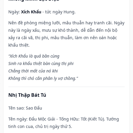
Ngày:
Xích Khẩu
- tức ngày Hung.
Nên đề phòng miệng lưỡi, mâu thuẫn hay tranh cãi. Ngày
này là ngày xấu, mưu sự khó thành, dễ dẫn đến nội bộ
xảy ra cãi vã, thị phi, mâu thuẫn, làm ơn nên oán hoặc
khẩu thiệt.
“Xích Khẩu là quả bần cùng
Sinh ra khẩu thiệt bàn cùng thị phi
Chẳng thời mất của nó khi
Không thì chó cắn phân ly vợ chồng.”
Nhị Thập Bát Tú
Tên sao
: Sao Đẩu
Tên ngày
: Đẩu Mộc Giải - Tống Hữu: Tốt (Kiết Tú). Tướng
tinh con cua, chủ trị ngày thứ 5.