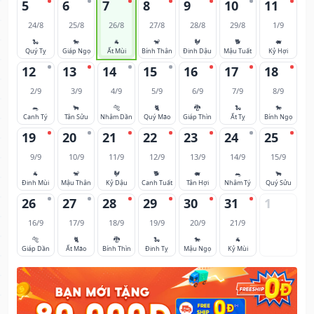
5
6
7
8
9
10
11
24/8
25/8
26/8
27/8
28/8
29/8
1/9
🐍
🐎
🐐
🐒
🐓
🐕
🐖
Quý Tỵ
Giáp Ngọ
Ất Mùi
Bính Thân
Đinh Dậu
Mậu Tuất
Kỷ Hợi
12
13
14
15
16
17
18
2/9
3/9
4/9
5/9
6/9
7/9
8/9
🐀
🐂
🐅
🐈
🐉
🐍
🐎
Canh Tý
Tân Sửu
Nhâm Dần
Quý Mão
Giáp Thìn
Ất Tỵ
Bính Ngọ
19
20
21
22
23
24
25
9/9
10/9
11/9
12/9
13/9
14/9
15/9
🐐
🐒
🐓
🐕
🐖
🐀
🐂
Đinh Mùi
Mậu Thân
Kỷ Dậu
Canh Tuất
Tân Hợi
Nhâm Tý
Quý Sửu
26
27
28
29
30
31
1
16/9
17/9
18/9
19/9
20/9
21/9
🐅
🐈
🐉
🐍
🐎
🐐
Giáp Dần
Ất Mão
Bính Thìn
Đinh Tỵ
Mậu Ngọ
Kỷ Mùi