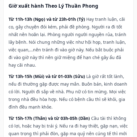
Giờ xuất hành Theo Lý Thuần Phong
Từ 11h-13h (Ngọ) và từ 23h-01h (Tý)
Hay tranh luận, cãi
cọ, gây chuyện đói kém, phải đề phòng. Người ra đi tốt
nhất nên hoãn lại. Phòng người người nguyền rủa, tránh
lây bệnh. Nói chung những việc như hội họp, tranh luận,
việc quan,…nên tránh đi vào giờ này. Nếu bắt buộc phải
đi vào giờ này thì nên giữ miệng để hạn ché gây ẩu đả
hay cãi nhau.
Từ 13h-15h (Mùi) và từ 01-03h (Sửu)
Là giờ rất tốt lành,
nếu đi thường gặp được may mắn. Buôn bán, kinh doanh
có lời. Người đi sắp về nhà. Phụ nữ có tin mừng. Mọi việc
trong nhà đều hòa hợp. Nếu có bệnh cầu thì sẽ khỏi, gia
đình đều mạnh khỏe.
Từ 15h-17h (Thân) và từ 03h-05h (Dần)
Cầu tài thì không
có lợi, hoặc hay bị trái ý. Nếu ra đi hay thiệt, gặp nạn, việc
quan trọng thì phải đòn, gặp ma quỷ nên cúng tế thì mới