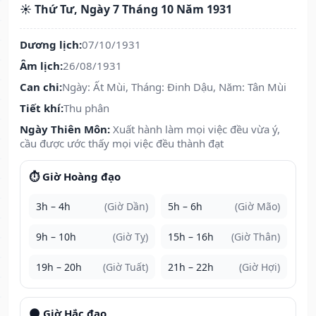
☀️ Thứ Tư, Ngày 7 Tháng 10 Năm 1931
Dương lịch:
07/10/1931
Âm lịch:
26/08/1931
Can chi:
Ngày: Ất Mùi, Tháng: Đinh Dậu, Năm: Tân Mùi
Tiết khí:
Thu phân
Ngày Thiên Môn:
Xuất hành làm mọi việc đều vừa ý,
cầu được ước thấy mọi việc đều thành đạt
⏱️ Giờ Hoàng đạo
3h – 4h
(Giờ Dần)
5h – 6h
(Giờ Mão)
9h – 10h
(Giờ Tỵ)
15h – 16h
(Giờ Thân)
19h – 20h
(Giờ Tuất)
21h – 22h
(Giờ Hợi)
🌑 Giờ Hắc đạo