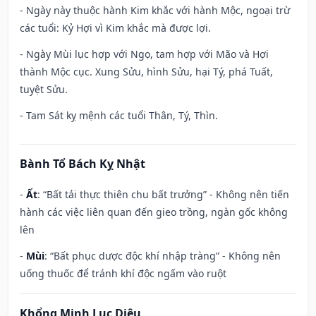
- Ngày này thuộc hành Kim khắc với hành Mộc, ngoại trừ
các tuổi: Kỷ Hợi vì Kim khắc mà được lợi.
- Ngày Mùi lục hợp với Ngọ, tam hợp với Mão và Hợi
thành Mộc cục. Xung Sửu, hình Sửu, hại Tý, phá Tuất,
tuyệt Sửu.
- Tam Sát kỵ mệnh các tuổi Thân, Tý, Thìn.
Bành Tổ Bách Kỵ Nhật
-
Ất
: “Bất tải thực thiên chu bất trưởng” - Không nên tiến
hành các việc liên quan đến gieo trồng, ngàn gốc không
lên
-
Mùi
: “Bất phục dược độc khí nhập tràng” - Không nên
uống thuốc để tránh khí độc ngấm vào ruột
Khổng Minh Lục Diệu