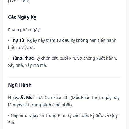
(17h – 18h)
Các Ngày Kỵ
Phạm phải ngày:
-
Thụ Tử
: Ngày này trăm sự đều kỵ không nên tiến hành
bất cứ việc gì.
-
Trùng Phục
: Kỵ chôn cất, cưới xin, vợ chồng xuất hành,
xây nhà, xây mồ mả.
Ngũ Hành
Ngày:
Ất Mùi
- tức Can khắc Chi (Mộc khắc Thổ), ngày này
là ngày cát trung bình (chế nhật).
- Nạp âm: Ngày Sa Trung Kim, kỵ các tuổi: Kỷ Sửu và Quý
Sửu.