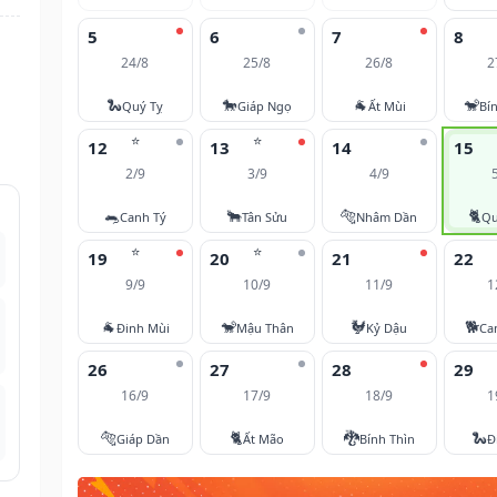
5
6
7
8
24/8
25/8
26/8
2
🐍
🐎
🐐
🐒
Quý Tỵ
Giáp Ngọ
Ất Mùi
Bí
⭐
⭐
12
13
14
15
2/9
3/9
4/9
🐀
🐂
🐅
🐈
Canh Tý
Tân Sửu
Nhâm Dần
Qu
⭐
⭐
19
20
21
22
9/9
10/9
11/9
1
🐐
🐒
🐓
🐕
Đinh Mùi
Mậu Thân
Kỷ Dậu
Ca
26
27
28
29
16/9
17/9
18/9
1
🐅
🐈
🐉
🐍
Giáp Dần
Ất Mão
Bính Thìn
Đ