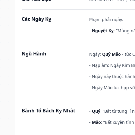
Các Ngày Kỵ
Phạm phải ngày:
-
Nguyệt Kỵ
: “Mùng nă
Ngũ Hành
Ngày:
Quý Mão
- tức C
- Nạp âm: Ngày Kim Bạ
- Ngày này thuộc hành 
- Ngày Mão lục hợp với
Bành Tổ Bách Kỵ Nhật
-
Quý
: “Bất từ tụng lí
-
Mão
: “Bất xuyên tỉn