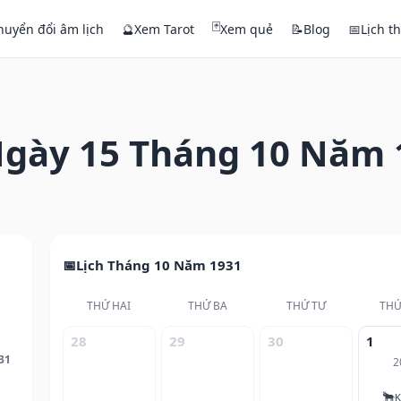
🃏
huyển đổi âm lịch
🔮
Xem Tarot
Xem quẻ
📝
Blog
📅
Lịch t
gày 15 Tháng 10 Năm 
Lịch Tháng 10 Năm 1931
THỨ HAI
THỨ BA
THỨ TƯ
THỨ
28
29
30
1
31
2
🐂
K