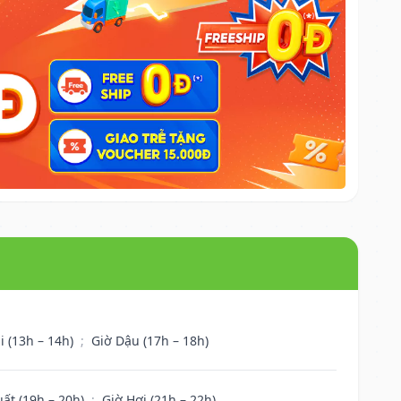
i (13h – 14h)
;
Giờ Dậu (17h – 18h)
uất (19h – 20h)
;
Giờ Hợi (21h – 22h)