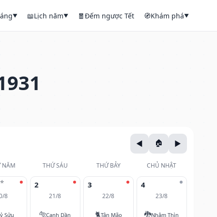
háng
📖
Lịch năm
🧧
Đếm ngược Tết
🧭
Khám phá
▼
▼
▼
1931
 NĂM
THỨ SÁU
THỨ BẢY
CHỦ NHẬT
⭐
2
3
4
0/8
21/8
22/8
23/8
🐅
🐈
🐉
ỷ Sửu
Canh Dần
Tân Mão
Nhâm Thìn