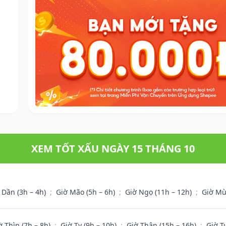
XEM TỐT XẤU NGÀY 15 THÁNG 10
 Dần (3h – 4h)
;
Giờ Mão (5h – 6h)
;
Giờ Ngọ (11h – 12h)
;
Giờ Mù
ờ Thìn (7h – 8h)
;
Giờ Tỵ (9h – 10h)
;
Giờ Thân (15h – 16h)
;
Giờ T