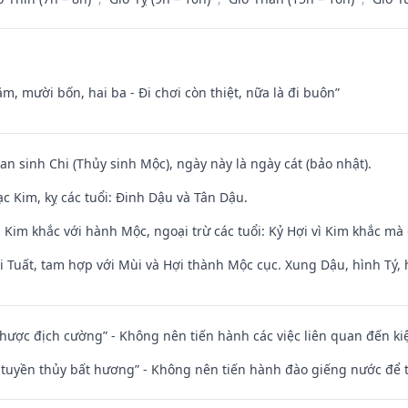
m, mười bốn, hai ba - Đi chơi còn thiệt, nữa là đi buôn”
an sinh Chi (Thủy sinh Mộc), ngày này là ngày cát (bảo nhật).
c Kim, kỵ các tuổi: Đinh Dậu và Tân Dậu.
Kim khắc với hành Mộc, ngoại trừ các tuổi: Kỷ Hợi vì Kim khắc mà 
 Tuất, tam hợp với Mùi và Hợi thành Mộc cục. Xung Dậu, hình Tý, 
 nhược địch cường” - Không nên tiến hành các việc liên quan đến ki
h tuyền thủy bất hương” - Không nên tiến hành đào giếng nước để