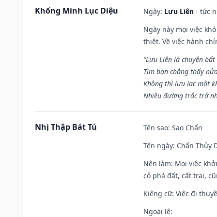
Khổng Minh Lục Diệu
Ngày:
Lưu Liên
- tức 
Ngày này mọi việc khó
thiệt. Về việc hành ch
“Lưu Liên là chuyện bất
Tìm bạn chẳng thấy nử
Không thì lưu lạc một k
Nhiều đường trắc trở nh
Nhị Thập Bát Tú
Tên sao
: Sao Chẩn
Tên ngày
: Chẩn Thủy D
Nên làm
: Mọi việc khở
cỏ phá đất, cất trại, cũ
Kiêng cữ
: Việc đi thuy
Ngoại lệ
: