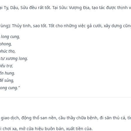
i Tỵ, Dậu, Sửu đều rất tốt. Tại Sửu: Vượng Địa, tạo tác được thịnh
ùng): Thủy tinh, sao tốt. Tốt cho những việc gả cưới, xây dựng cũ
 long cung,
 phong,
phúc thọ,
tự xương long.
iếu trợ,
iến hung.
đế sủng,
long cung.”
, giao dịch, động thổ san nền, cầu thầy chữa bệnh, đi săn thú cá, 
đi chơi xa, mở cửa hiệu buôn bán, xuất tiền của.