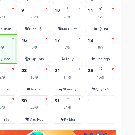
⭐
🌙
9
10
11
7/8
28/8
29/8
1/9
🐓
🐕
🐖
nh Thân
Đinh Dậu
Mậu Tuất
Kỷ Hợi
16
17
18
5/9
6/9
7/9
8/9
🐉
🐍
🐎
ý Mão
Giáp Thìn
Ất Tỵ
Bính Ngọ
🌕
23
24
25
2/9
13/9
14/9
15/9
🐖
🐀
🐂
nh Tuất
Tân Hợi
Nhâm Tý
Quý Sửu
⭐
30
31
1
9/9
20/9
21/9
🐎
🐐
inh Tỵ
Mậu Ngọ
Kỷ Mùi