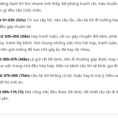
hướng Nam thì tìm nhanh mới thấy. Đề phòng tranh cãi, mâu thuẫn
ệc gì đều cần chắc chắn.
ừ 01-03h (Sửu)
Tin vui sắp tới, nếu cầu lộc, cầu tài thì đi hướng 
đều gặp thuận lợi.
từ 03h-05h (Dần)
Hay tranh luận, cãi cọ, gây chuyện đói kém, phải
a, tránh lây bệnh. Nói chung những việc như hội họp, tranh luận,
ì nên giữ miệng để hạn ché gây ẩu đả hay cãi nhau.
từ 05h-07h (Mão)
Là giờ rất tốt lành, nếu đi thường gặp được may 
ọi việc trong nhà đều hòa hợp. Nếu có bệnh cầu thì sẽ khỏi, gia 
từ 07h-09h (Thìn)
Cầu tài thì không có lợi, hoặc hay bị trái ý. Nếu r
ế thì mới an.
ừ 09h-11h (Tị)
Mọi công việc đều được tốt lành, tốt nhất cầu tài 
h yên.