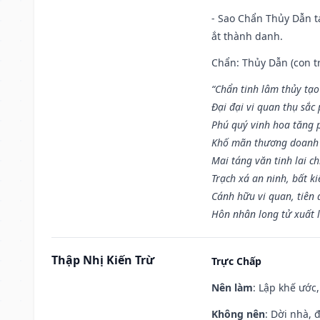
- Sao Chẩn Thủy Dẫn tạ
ắt thành danh.
Chẩn: Thủy Dẫn (con tr
“Chẩn tinh lâm thủy tạo
Đại đại vi quan thụ sắc
Phú quý vinh hoa tăng 
Khố mãn thương doanh 
Mai táng văn tinh lai ch
Trạch xá an ninh, bất k
Cánh hữu vi quan, tiên 
Hôn nhân long tử xuất 
Thập Nhị Kiến Trừ
Trực Chấp
Nên làm
: Lập khế ước
Không nên
: Dời nhà, 