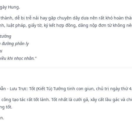
ngày Hung.
 thành, dễ bị trễ nải hay gặp chuyện dây dưa nên rất khó hoàn th
ính, luật pháp, giấy tờ, ký kết hợp đồng, dâng nộp đơn từ không nên
 tường
a đường phân ly
hi
iều khi nhọc nhằn.”
ẫn - Lưu Trực: Tốt (Kiết Tú) Tướng tinh con giun, chủ trị ngày thứ 4
i công tạo tác rất tốt lành. Tốt nhất là cưới gả, xây cất lầu gác và
ng tốt.
ền.