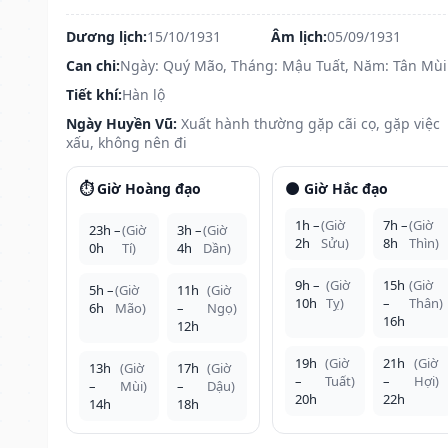
Dương lịch:
15/10/1931
Âm lịch:
05/09/1931
Can chi:
Ngày: Quý Mão, Tháng: Mậu Tuất, Năm: Tân Mùi
Tiết khí:
Hàn lộ
Ngày Huyền Vũ:
Xuất hành thường gặp cãi cọ, gặp việc
xấu, không nên đi
⏱️ Giờ Hoàng đạo
🌑 Giờ Hắc đạo
1h –
(Giờ
7h –
(Giờ
23h –
(Giờ
3h –
(Giờ
2h
Sửu)
8h
Thìn)
0h
Tí)
4h
Dần)
9h –
(Giờ
15h
(Giờ
5h –
(Giờ
11h
(Giờ
10h
Tỵ)
–
Thân)
6h
Mão)
–
Ngọ)
16h
12h
19h
(Giờ
21h
(Giờ
13h
(Giờ
17h
(Giờ
–
Tuất)
–
Hợi)
–
Mùi)
–
Dậu)
20h
22h
14h
18h