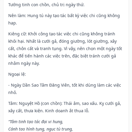
Tướng tinh con chồn, chủ trị ngày thứ.
Nên làm
: Hung tú này tạo tác bất kỳ việc chi cũng không
hạp.
Kiêng cữ
: Khởi công tạo tác việc chi cũng không tránh
khỏi hại. Nhất là cưới gả, đóng giường, lót giường, xây
cất, chôn cất và tranh tụng. Vì vậy, nên chọn một ngày tốt
khác để tiến hành các việc trên, đặc biệt tránh cưới gả
nhằm ngày này.
Ngoại lệ
:
- Ngày Dần Sao Tâm Đăng Viên, tốt khi dùng làm các việc
nhỏ.
Tâm: Nguyệt Hồ (con chồn): Thái âm, sao xấu. Kỵ cưới gả,
xây cất, thưa kiện. Kinh doanh ắt thua lỗ.
“Tâm tinh tạo tác đại vi hung,
Cánh tao hình tụng, ngục tù trung,