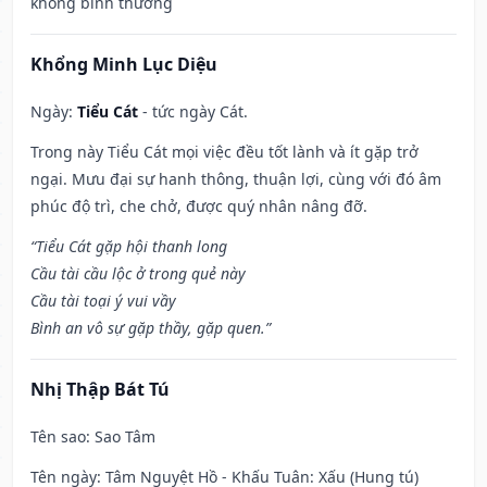
không bình thường
Khổng Minh Lục Diệu
Ngày:
Tiểu Cát
- tức ngày Cát.
Trong này Tiểu Cát mọi việc đều tốt lành và ít gặp trở
ngại. Mưu đại sự hanh thông, thuận lợi, cùng với đó âm
phúc độ trì, che chở, được quý nhân nâng đỡ.
“Tiểu Cát gặp hội thanh long
Cầu tài cầu lộc ở trong quẻ này
Cầu tài toại ý vui vầy
Bình an vô sự gặp thầy, gặp quen.”
Nhị Thập Bát Tú
Tên sao
: Sao Tâm
Tên ngày
: Tâm Nguyệt Hồ - Khấu Tuân: Xấu (Hung tú)