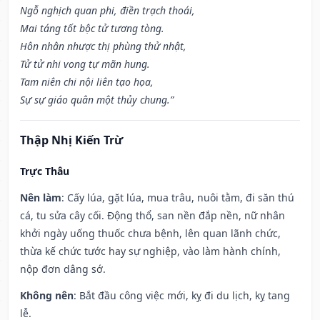
Ngỗ nghịch quan phi, điền trạch thoái,
Mai táng tốt bộc tử tương tòng.
Hôn nhân nhược thị phùng thử nhật,
Tử tử nhi vong tự mãn hung.
Tam niên chi nội liên tạo họa,
Sự sự giáo quân một thủy chung.”
Thập Nhị Kiến Trừ
Trực Thâu
Nên làm
: Cấy lúa, gặt lúa, mua trâu, nuôi tằm, đi săn thú
cá, tu sửa cây cối. Động thổ, san nền đắp nền, nữ nhân
khởi ngày uống thuốc chưa bệnh, lên quan lãnh chức,
thừa kế chức tước hay sự nghiệp, vào làm hành chính,
nộp đơn dâng sớ.
Không nên
: Bắt đầu công việc mới, kỵ đi du lịch, kỵ tang
lễ.