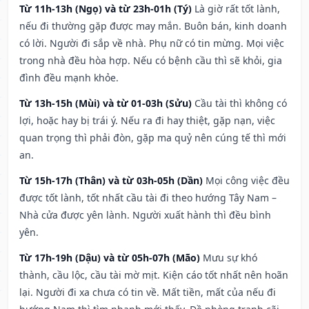
Từ 11h-13h (Ngọ) và từ 23h-01h (Tý)
Là giờ rất tốt lành,
nếu đi thường gặp được may mắn. Buôn bán, kinh doanh
có lời. Người đi sắp về nhà. Phụ nữ có tin mừng. Mọi việc
trong nhà đều hòa hợp. Nếu có bệnh cầu thì sẽ khỏi, gia
đình đều mạnh khỏe.
Từ 13h-15h (Mùi) và từ 01-03h (Sửu)
Cầu tài thì không có
lợi, hoặc hay bị trái ý. Nếu ra đi hay thiệt, gặp nạn, việc
quan trọng thì phải đòn, gặp ma quỷ nên cúng tế thì mới
an.
Từ 15h-17h (Thân) và từ 03h-05h (Dần)
Mọi công việc đều
được tốt lành, tốt nhất cầu tài đi theo hướng Tây Nam –
Nhà cửa được yên lành. Người xuất hành thì đều bình
yên.
Từ 17h-19h (Dậu) và từ 05h-07h (Mão)
Mưu sự khó
thành, cầu lộc, cầu tài mờ mịt. Kiện cáo tốt nhất nên hoãn
lại. Người đi xa chưa có tin về. Mất tiền, mất của nếu đi