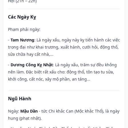
Hợi (21h – 22h)
Các Ngày Kỵ
Phạm phải ngày:
-
Tam Nương
: Là ngày xấu, ngày này kỵ tiến hành các việc
trọng đại như khai trương, xuất hành, cưới hỏi, động thổ,
sửa chữa hay cất nhà,...
-
Dương Công Kỵ Nhật
: Là ngày xấu, trăm sự đều không
nên làm. Đặc biệt rất xấu cho: động thổ, tôn tạo tu sửa,
khởi công, cất nóc, xây mộ phần, an táng...
Ngũ Hành
Ngày:
Mậu Dần
- tức Chi khắc Can (Mộc khắc Thổ), là ngày
hung (phạt nhật).