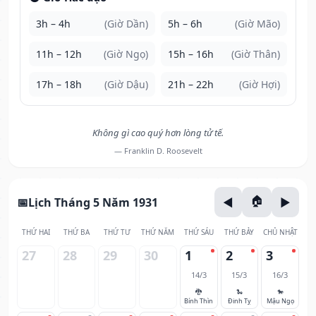
3h – 4h
(Giờ Dần)
5h – 6h
(Giờ Mão)
11h – 12h
(Giờ Ngọ)
15h – 16h
(Giờ Thân)
17h – 18h
(Giờ Dậu)
21h – 22h
(Giờ Hợi)
Không gì cao quý hơn lòng tử tế.
— Franklin D. Roosevelt
Lịch Tháng 5 Năm 1931
THỨ HAI
THỨ BA
THỨ TƯ
THỨ NĂM
THỨ SÁU
THỨ BẢY
CHỦ NHẬT
27
28
29
30
1
2
3
14/3
15/3
16/3
🐉
🐍
🐎
Bính Thìn
Đinh Tỵ
Mậu Ngọ