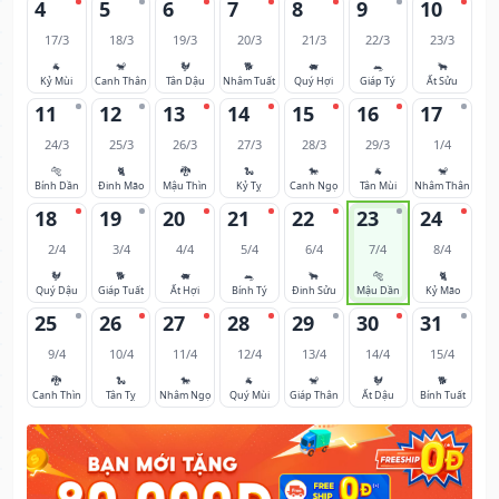
4
5
6
7
8
9
10
17/3
18/3
19/3
20/3
21/3
22/3
23/3
🐐
🐒
🐓
🐕
🐖
🐀
🐂
Kỷ Mùi
Canh Thân
Tân Dậu
Nhâm Tuất
Quý Hợi
Giáp Tý
Ất Sửu
11
12
13
14
15
16
17
24/3
25/3
26/3
27/3
28/3
29/3
1/4
🐅
🐈
🐉
🐍
🐎
🐐
🐒
Bính Dần
Đinh Mão
Mậu Thìn
Kỷ Tỵ
Canh Ngọ
Tân Mùi
Nhâm Thân
18
19
20
21
22
23
24
2/4
3/4
4/4
5/4
6/4
7/4
8/4
🐓
🐕
🐖
🐀
🐂
🐅
🐈
Quý Dậu
Giáp Tuất
Ất Hợi
Bính Tý
Đinh Sửu
Mậu Dần
Kỷ Mão
25
26
27
28
29
30
31
9/4
10/4
11/4
12/4
13/4
14/4
15/4
🐉
🐍
🐎
🐐
🐒
🐓
🐕
Canh Thìn
Tân Tỵ
Nhâm Ngọ
Quý Mùi
Giáp Thân
Ất Dậu
Bính Tuất