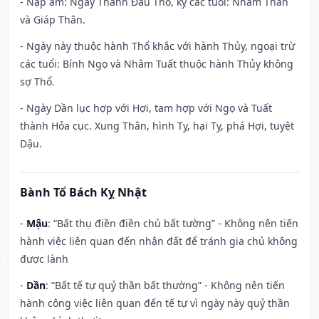
- Nạp âm: Ngày Thành Đầu Thổ, kỵ các tuổi: Nhâm Thân
và Giáp Thân.
- Ngày này thuộc hành Thổ khắc với hành Thủy, ngoại trừ
các tuổi: Bính Ngọ và Nhâm Tuất thuộc hành Thủy không
sợ Thổ.
- Ngày Dần lục hợp với Hợi, tam hợp với Ngọ và Tuất
thành Hỏa cục. Xung Thân, hình Tỵ, hại Tỵ, phá Hợi, tuyệt
Dậu.
Bành Tổ Bách Kỵ Nhật
-
Mậu
: “Bất thụ điền điền chủ bất tường” - Không nên tiến
hành việc liên quan đến nhận đất để tránh gia chủ không
được lành
-
Dần
: “Bất tế tự quỷ thần bất thường” - Không nên tiến
hành công việc liên quan đến tế tự vì ngày này quỷ thần