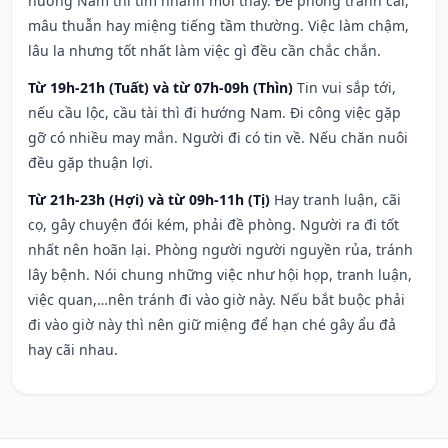
hướng Nam thì tìm nhanh mới thấy. Đề phòng tranh cãi,
mâu thuẫn hay miệng tiếng tầm thường. Việc làm chậm,
lâu la nhưng tốt nhất làm việc gì đều cần chắc chắn.
Từ 19h-21h (Tuất) và từ 07h-09h (Thìn)
Tin vui sắp tới,
nếu cầu lộc, cầu tài thì đi hướng Nam. Đi công việc gặp
gỡ có nhiều may mắn. Người đi có tin về. Nếu chăn nuôi
đều gặp thuận lợi.
Từ 21h-23h (Hợi) và từ 09h-11h (Tị)
Hay tranh luận, cãi
cọ, gây chuyện đói kém, phải đề phòng. Người ra đi tốt
nhất nên hoãn lại. Phòng người người nguyền rủa, tránh
lây bệnh. Nói chung những việc như hội họp, tranh luận,
việc quan,…nên tránh đi vào giờ này. Nếu bắt buộc phải
đi vào giờ này thì nên giữ miệng để hạn ché gây ẩu đả
hay cãi nhau.