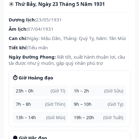
☀️ Thứ Bảy, Ngày 23 Tháng 5 Năm 1931
Dương lịch:
23/05/1931
Âm lịch:
07/04/1931
Can chi:
Ngày: Mậu Dần, Tháng: Quý Tỵ, Năm: Tân Mùi
Tiết khí:
Tiểu mãn
Ngày Đường Phong:
Rất tốt, xuất hành thuận lợi, cầu
tài được như ý muốn, gặp quý nhân phù trợ
⏱️ Giờ Hoàng đạo
23h – 0h
(Giờ Tí)
1h – 2h
(Giờ Sửu)
7h – 8h
(Giờ Thìn)
9h – 10h
(Giờ Tỵ)
13h – 14h
(Giờ Mùi)
19h – 20h
(Giờ Tuất)
🌑 Giờ Hắc đạo