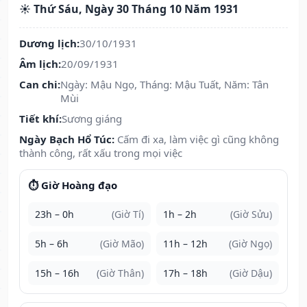
☀️ Thứ Sáu, Ngày 30 Tháng 10 Năm 1931
Dương lịch:
30/10/1931
Âm lịch:
20/09/1931
Can chi:
Ngày: Mậu Ngọ, Tháng: Mậu Tuất, Năm: Tân
Mùi
Tiết khí:
Sương giáng
Ngày Bạch Hổ Túc:
Cấm đi xa, làm việc gì cũng không
thành công, rất xấu trong mọi việc
⏱️ Giờ Hoàng đạo
23h – 0h
(Giờ Tí)
1h – 2h
(Giờ Sửu)
5h – 6h
(Giờ Mão)
11h – 12h
(Giờ Ngọ)
15h – 16h
(Giờ Thân)
17h – 18h
(Giờ Dậu)