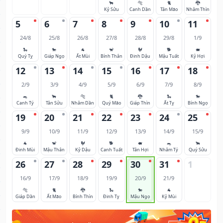
🐂
🐅
🐈
🐉
Kỷ Sửu
Canh Dần
Tân Mão
Nhâm Thìn
5
6
7
8
9
10
11
24/8
25/8
26/8
27/8
28/8
29/8
1/9
🐍
🐎
🐐
🐒
🐓
🐕
🐖
Quý Tỵ
Giáp Ngọ
Ất Mùi
Bính Thân
Đinh Dậu
Mậu Tuất
Kỷ Hợi
12
13
14
15
16
17
18
2/9
3/9
4/9
5/9
6/9
7/9
8/9
🐀
🐂
🐅
🐈
🐉
🐍
🐎
Canh Tý
Tân Sửu
Nhâm Dần
Quý Mão
Giáp Thìn
Ất Tỵ
Bính Ngọ
19
20
21
22
23
24
25
9/9
10/9
11/9
12/9
13/9
14/9
15/9
🐐
🐒
🐓
🐕
🐖
🐀
🐂
Đinh Mùi
Mậu Thân
Kỷ Dậu
Canh Tuất
Tân Hợi
Nhâm Tý
Quý Sửu
26
27
28
29
30
31
1
16/9
17/9
18/9
19/9
20/9
21/9
🐅
🐈
🐉
🐍
🐎
🐐
Giáp Dần
Ất Mão
Bính Thìn
Đinh Tỵ
Mậu Ngọ
Kỷ Mùi