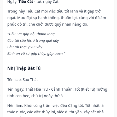
Ngày:
Tiểu Cát
- tức ngày Cát.
Trong này Tiểu Cát mọi việc đều tốt lành và ít gặp trở
ngại. Mưu đại sự hanh thông, thuận lợi, cùng với đó âm
phúc độ trì, che chở, được quý nhân nâng đỡ.
“Tiểu Cát gặp hội thanh long
Cầu tài cầu lộc ở trong quẻ này
Cầu tài toại ý vui vầy
Bình an vô sự gặp thầy, gặp quen.”
Nhị Thập Bát Tú
Tên sao
: Sao Thất
Tên ngày
: Thất Hỏa Trư - Cảnh Thuần: Tốt (Kiết Tú) Tướng
tinh con heo, chủ trị ngày thứ 3.
Nên làm
: Khởi công trăm việc đều đặng tốt. Tốt nhất là
tháo nước, các việc thủy lợi, việc đi thuyền, xây cất nhà