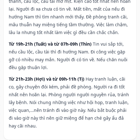
thành, cầu lộc, cầu tài mờ mịt. Kiện cáo tốt nhất nên hoãn
lại. Người đi xa chưa có tin về. Mất tiền, mất của nếu đi
hướng Nam thì tìm nhanh mới thấy. Đề phòng tranh cãi,
mâu thuẫn hay miệng tiếng tầm thường. Việc làm chậm,
lâu la nhưng tốt nhất làm việc gì đều cần chắc chắn.
Từ 19h-21h (Tuất) và từ 07h-09h (Thìn)
Tin vui sắp tới,
nếu cầu lộc, cầu tài thì đi hướng Nam. Đi công việc gặp
gỡ có nhiều may mắn. Người đi có tin về. Nếu chăn nuôi
đều gặp thuận lợi.
Từ 21h-23h (Hợi) và từ 09h-11h (Tị)
Hay tranh luận, cãi
cọ, gây chuyện đói kém, phải đề phòng. Người ra đi tốt
nhất nên hoãn lại. Phòng người người nguyền rủa, tránh
lây bệnh. Nói chung những việc như hội họp, tranh luận,
việc quan,…nên tránh đi vào giờ này. Nếu bắt buộc phải
đi vào giờ này thì nên giữ miệng để hạn ché gây ẩu đả
hay cãi nhau.