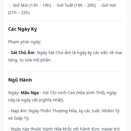
;
Giờ Mùi (13h – 14h)
;
Giờ Tuất (19h – 20h)
;
Giờ Hợi
(21h – 22h)
Các Ngày Kỵ
Phạm phải ngày:
-
Sát Chủ Âm
: Ngày Sát Chủ Âm là ngày kỵ các việc về mai
táng, tu sửa mộ phần.
Ngũ Hành
Ngày:
Mậu Ngọ
- tức Chi sinh Can (Hỏa sinh Thổ), ngày
này là ngày cát (nghĩa nhật).
- Nạp âm: Ngày Thiên Thượng Hỏa, kỵ các tuổi: Nhâm Tý
và Giáp Tý.
- Ngày này thuộc hành Hỏa khắc với hành Kim, ngoại trừ