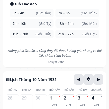
🌑 Giờ Hắc đạo
3h – 4h
(Giờ Dần)
7h – 8h
(Giờ Thìn)
9h – 10h
(Giờ Tỵ)
13h – 14h
(Giờ Mùi)
19h – 20h
(Giờ Tuất)
21h – 22h
(Giờ Hợi)
Không phải lúc nào ta cũng thay đổi được hướng gió, nhưng có thể
điều chỉnh cánh buồm.
— Khuyết Danh
Lịch Tháng 10 Năm 1931
THỨ HAI
THỨ BA
THỨ TƯ
THỨ NĂM
THỨ SÁU
THỨ BẢY
CHỦ NHẬT
28
29
30
1
2
3
4
20/8
21/8
22/8
23/8