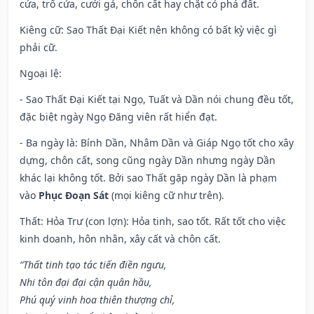
cửa, trổ cửa, cưới gả, chôn cất hay chặt cỏ phá đất.
Kiêng cữ
: Sao Thất Đại Kiết nên không có bất kỳ việc gì
phải cữ.
Ngoại lệ
:
- Sao Thất Đại Kiết tại Ngọ, Tuất và Dần nói chung đều tốt,
đặc biệt ngày Ngọ Đăng viên rất hiển đạt.
- Ba ngày là: Bính Dần, Nhâm Dần và Giáp Ngọ tốt cho xây
dựng, chôn cất, song cũng ngày Dần nhưng ngày Dần
khác lại không tốt. Bởi sao Thất gặp ngày Dần là phạm
vào
Phục Đoạn Sát
(mọi kiêng cữ như trên).
Thất: Hỏa Trư (con lợn): Hỏa tinh, sao tốt. Rất tốt cho việc
kinh doanh, hôn nhân, xây cất và chôn cất.
“Thất tinh tạo tác tiến điền ngưu,
Nhi tôn đại đại cận quân hầu,
Phú quý vinh hoa thiên thượng chỉ,