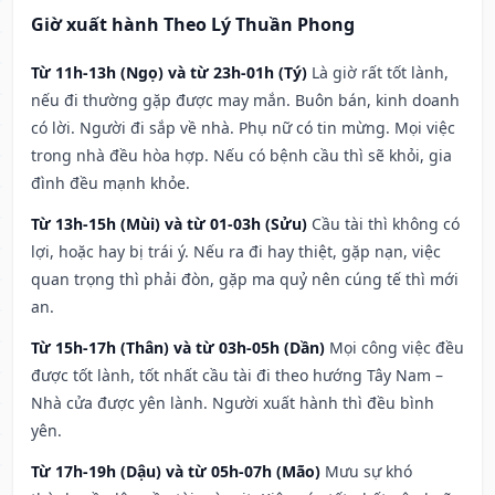
Giờ xuất hành Theo Lý Thuần Phong
Từ 11h-13h (Ngọ) và từ 23h-01h (Tý)
Là giờ rất tốt lành,
nếu đi thường gặp được may mắn. Buôn bán, kinh doanh
có lời. Người đi sắp về nhà. Phụ nữ có tin mừng. Mọi việc
trong nhà đều hòa hợp. Nếu có bệnh cầu thì sẽ khỏi, gia
đình đều mạnh khỏe.
Từ 13h-15h (Mùi) và từ 01-03h (Sửu)
Cầu tài thì không có
lợi, hoặc hay bị trái ý. Nếu ra đi hay thiệt, gặp nạn, việc
quan trọng thì phải đòn, gặp ma quỷ nên cúng tế thì mới
an.
Từ 15h-17h (Thân) và từ 03h-05h (Dần)
Mọi công việc đều
được tốt lành, tốt nhất cầu tài đi theo hướng Tây Nam –
Nhà cửa được yên lành. Người xuất hành thì đều bình
yên.
Từ 17h-19h (Dậu) và từ 05h-07h (Mão)
Mưu sự khó