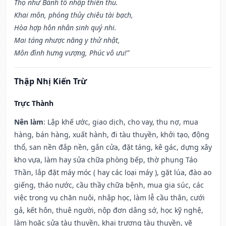
Thọ như Bành tổ nhập thiên thu.
Khai môn, phóng thủy chiêu tài bạch,
Hòa hợp hôn nhân sinh quý nhi.
Mai táng nhược năng y thử nhật,
Môn đình hưng vượng, Phúc vô ưu!”
Thập Nhị Kiến Trừ
Trực Thành
Nên làm
: Lập khế ước, giao dịch, cho vay, thu nợ, mua
hàng, bán hàng, xuất hành, đi tàu thuyền, khởi tạo, động
thổ, san nền đắp nền, gắn cửa, đặt táng, kê gác, dựng xây
kho vựa, làm hay sửa chữa phòng bếp, thờ phụng Táo
Thần, lắp đặt máy móc ( hay các loại máy ), gặt lúa, đào ao
giếng, tháo nước, cầu thầy chữa bệnh, mua gia súc, các
việc trong vụ chăn nuôi, nhập học, làm lễ cầu thân, cưới
gả, kết hôn, thuê người, nộp đơn dâng sớ, học kỹ nghệ,
làm hoặc sửa tàu thuyền, khai trương tàu thuyền, vẽ