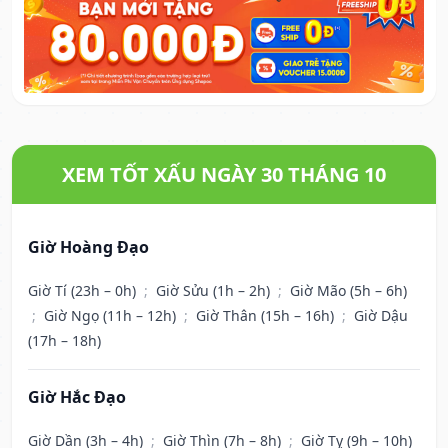
XEM TỐT XẤU NGÀY 30 THÁNG 10
Giờ Hoàng Đạo
Giờ Tí (23h – 0h)
;
Giờ Sửu (1h – 2h)
;
Giờ Mão (5h – 6h)
;
Giờ Ngọ (11h – 12h)
;
Giờ Thân (15h – 16h)
;
Giờ Dậu
(17h – 18h)
Giờ Hắc Đạo
Giờ Dần (3h – 4h)
;
Giờ Thìn (7h – 8h)
;
Giờ Tỵ (9h – 10h)