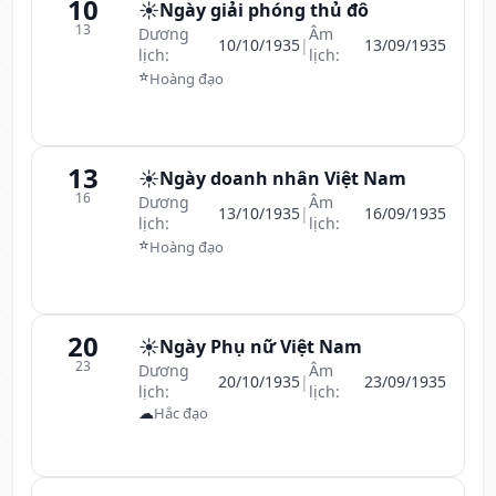
10
☀️
Ngày giải phóng thủ đô
13
Dương
Âm
10/10/1935
|
13/09/1935
lịch:
lịch:
⭐
Hoàng đạo
13
☀️
Ngày doanh nhân Việt Nam
16
Dương
Âm
13/10/1935
|
16/09/1935
lịch:
lịch:
⭐
Hoàng đạo
20
☀️
Ngày Phụ nữ Việt Nam
23
Dương
Âm
20/10/1935
|
23/09/1935
lịch:
lịch:
☁
Hắc đạo