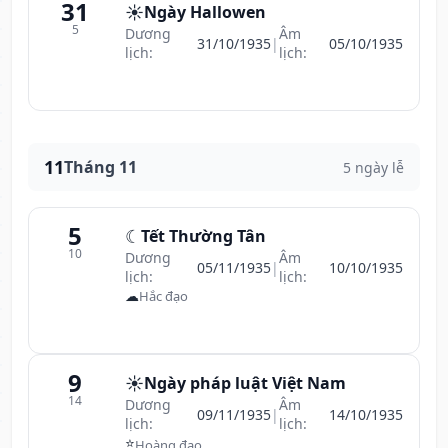
31
☀️
Ngày Hallowen
5
Dương
Âm
31/10/1935
|
05/10/1935
lịch:
lịch:
11
Tháng 11
5 ngày lễ
5
☾
Tết Thường Tân
10
Dương
Âm
05/11/1935
|
10/10/1935
lịch:
lịch:
☁
Hắc đạo
9
☀️
Ngày pháp luật Việt Nam
14
Dương
Âm
09/11/1935
|
14/10/1935
lịch:
lịch:
⭐
Hoàng đạo