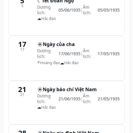
5
☾
Tết Đoan Ngọ
5
Dương
Âm
05/06/1935
|
05/05/1935
lịch:
lịch:
☁
Hắc đạo
17
☀️
Ngày của cha
17
Dương
Âm
17/06/1935
|
17/05/1935
lịch:
lịch:
⭐
☁
Hoàng đạo
Hắc đạo
21
☀️
Ngày báo chí Việt Nam
21
Dương
Âm
21/06/1935
|
21/05/1935
lịch:
lịch:
☁
Hắc đạo
28