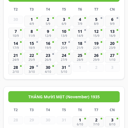
T2
T3
T4
T5
T6
T7
CN
30
1
2
3
4
5
6
4/9
5/9
6/9
7/9
8/9
9/9
7
8
9
10
11
12
13
10/9
11/9
12/9
13/9
14/9
15/9
16/9
14
15
16
17
18
19
20
17/9
18/9
19/9
20/9
21/9
22/9
23/9
21
22
23
24
25
26
27
24/9
25/9
26/9
27/9
28/9
29/9
1/10
28
29
30
31
1
2
3
2/10
3/10
4/10
5/10
THÁNG MườI MộT (November) 1935
T2
T3
T4
T5
T6
T7
CN
28
29
30
31
1
2
3
6/10
7/10
8/10