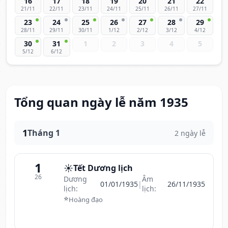
16
17
18
19
20
21
22
21/11
22/11
23/11
24/11
25/11
26/11
27/11
23
24
25
26
27
28
29
28/11
29/11
30/11
1/12
2/12
3/12
4/12
30
31
1
2
3
4
5
5/12
6/12
Tổng quan ngày lễ năm 1935
1
Tháng 1
2 ngày lễ
1
☀️
Tết Dương lịch
26
Dương
Âm
01/01/1935
|
26/11/1935
lịch:
lịch:
⭐
Hoàng đạo