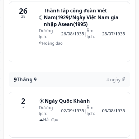
26
Thành lập công đoàn Việt
28
☾
Nam(1929)/Ngày Việt Nam gia
nhập Asean(1995)
Dương
Âm
26/08/1935
|
28/07/1935
lịch:
lịch:
⭐
Hoàng đạo
9
Tháng 9
4 ngày lễ
2
☀️
Ngày Quốc Khánh
5
Dương
Âm
02/09/1935
|
05/08/1935
lịch:
lịch:
☁
Hắc đạo