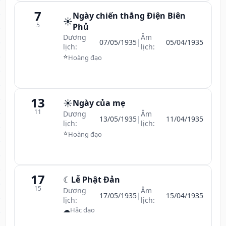
7
Ngày chiến thắng Điện Biên
☀️
5
Phủ
Dương
Âm
07/05/1935
|
05/04/1935
lịch:
lịch:
⭐
Hoàng đạo
13
☀️
Ngày của mẹ
11
Dương
Âm
13/05/1935
|
11/04/1935
lịch:
lịch:
⭐
Hoàng đạo
17
☾
Lễ Phật Đản
15
Dương
Âm
17/05/1935
|
15/04/1935
lịch:
lịch:
☁
Hắc đạo