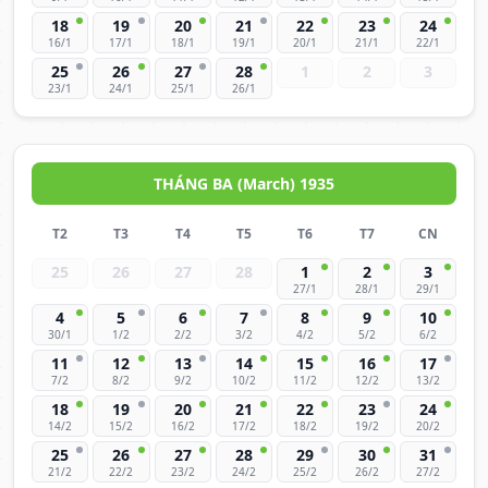
18
19
20
21
22
23
24
16/1
17/1
18/1
19/1
20/1
21/1
22/1
25
26
27
28
1
2
3
23/1
24/1
25/1
26/1
THÁNG BA (March) 1935
T2
T3
T4
T5
T6
T7
CN
25
26
27
28
1
2
3
27/1
28/1
29/1
4
5
6
7
8
9
10
30/1
1/2
2/2
3/2
4/2
5/2
6/2
11
12
13
14
15
16
17
7/2
8/2
9/2
10/2
11/2
12/2
13/2
18
19
20
21
22
23
24
14/2
15/2
16/2
17/2
18/2
19/2
20/2
25
26
27
28
29
30
31
21/2
22/2
23/2
24/2
25/2
26/2
27/2