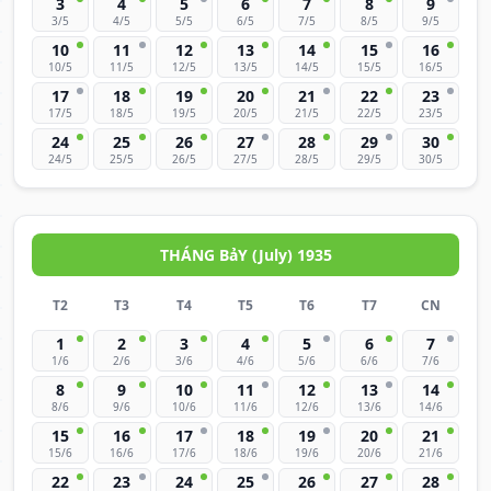
3
4
5
6
7
8
9
3/5
4/5
5/5
6/5
7/5
8/5
9/5
10
11
12
13
14
15
16
10/5
11/5
12/5
13/5
14/5
15/5
16/5
17
18
19
20
21
22
23
17/5
18/5
19/5
20/5
21/5
22/5
23/5
24
25
26
27
28
29
30
24/5
25/5
26/5
27/5
28/5
29/5
30/5
THÁNG BảY (July) 1935
T2
T3
T4
T5
T6
T7
CN
1
2
3
4
5
6
7
1/6
2/6
3/6
4/6
5/6
6/6
7/6
8
9
10
11
12
13
14
8/6
9/6
10/6
11/6
12/6
13/6
14/6
15
16
17
18
19
20
21
15/6
16/6
17/6
18/6
19/6
20/6
21/6
22
23
24
25
26
27
28