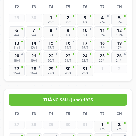
T2
T3
T4
T5
T6
T7
CN
29
30
1
2
3
4
5
29/3
30/3
1/4
2/4
3/4
6
7
8
9
10
11
12
4/4
5/4
6/4
7/4
8/4
9/4
10/4
13
14
15
16
17
18
19
11/4
12/4
13/4
14/4
15/4
16/4
17/4
20
21
22
23
24
25
26
18/4
19/4
20/4
21/4
22/4
23/4
24/4
27
28
29
30
31
1
2
25/4
26/4
27/4
28/4
29/4
THÁNG SáU (June) 1935
T2
T3
T4
T5
T6
T7
CN
27
28
29
30
31
1
2
1/5
2/5