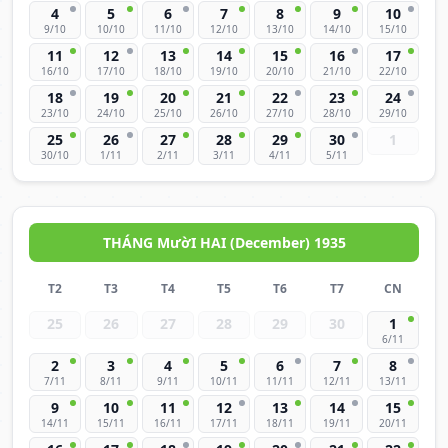
4
5
6
7
8
9
10
9/10
10/10
11/10
12/10
13/10
14/10
15/10
11
12
13
14
15
16
17
16/10
17/10
18/10
19/10
20/10
21/10
22/10
18
19
20
21
22
23
24
23/10
24/10
25/10
26/10
27/10
28/10
29/10
25
26
27
28
29
30
1
30/10
1/11
2/11
3/11
4/11
5/11
THÁNG MườI HAI (December) 1935
T2
T3
T4
T5
T6
T7
CN
25
26
27
28
29
30
1
6/11
2
3
4
5
6
7
8
7/11
8/11
9/11
10/11
11/11
12/11
13/11
9
10
11
12
13
14
15
14/11
15/11
16/11
17/11
18/11
19/11
20/11