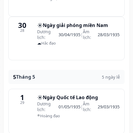
30
☀️
Ngày giải phóng miền Nam
28
Dương
Âm
30/04/1935
|
28/03/1935
lịch:
lịch:
☁
Hắc đạo
5
Tháng 5
5 ngày lễ
1
☀️
Ngày Quốc tế Lao động
29
Dương
Âm
01/05/1935
|
29/03/1935
lịch:
lịch:
⭐
Hoàng đạo