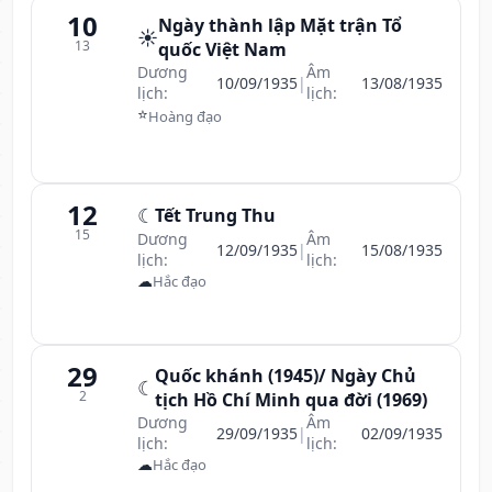
10
Ngày thành lập Mặt trận Tổ
☀️
13
quốc Việt Nam
Dương
Âm
10/09/1935
|
13/08/1935
lịch:
lịch:
⭐
Hoàng đạo
12
☾
Tết Trung Thu
15
Dương
Âm
12/09/1935
|
15/08/1935
lịch:
lịch:
☁
Hắc đạo
29
Quốc khánh (1945)/ Ngày Chủ
☾
2
tịch Hồ Chí Minh qua đời (1969)
Dương
Âm
29/09/1935
|
02/09/1935
lịch:
lịch:
☁
Hắc đạo