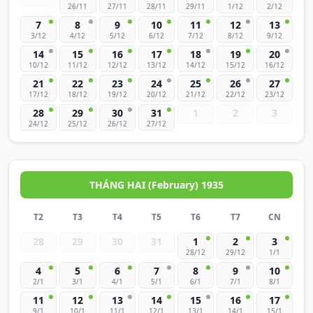
26/11
27/11
28/11
29/11
1/12
2/12
7
8
9
10
11
12
13
3/12
4/12
5/12
6/12
7/12
8/12
9/12
14
15
16
17
18
19
20
10/12
11/12
12/12
13/12
14/12
15/12
16/12
21
22
23
24
25
26
27
17/12
18/12
19/12
20/12
21/12
22/12
23/12
28
29
30
31
1
2
3
24/12
25/12
26/12
27/12
THÁNG HAI (February) 1935
T2
T3
T4
T5
T6
T7
CN
28
29
30
31
1
2
3
28/12
29/12
1/1
4
5
6
7
8
9
10
2/1
3/1
4/1
5/1
6/1
7/1
8/1
11
12
13
14
15
16
17
9/1
10/1
11/1
12/1
13/1
14/1
15/1