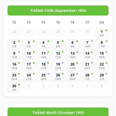
THÁNG CHíN (September) 1935
T2
T3
T4
T5
T6
T7
CN
26
27
28
29
30
31
1
4/8
2
3
4
5
6
7
8
5/8
6/8
7/8
8/8
9/8
10/8
11/8
9
10
11
12
13
14
15
12/8
13/8
14/8
15/8
16/8
17/8
18/8
16
17
18
19
20
21
22
19/8
20/8
21/8
22/8
23/8
24/8
25/8
23
24
25
26
27
28
29
26/8
27/8
28/8
29/8
30/8
1/9
2/9
30
1
2
3
4
5
6
3/9
THÁNG MườI (October) 1935