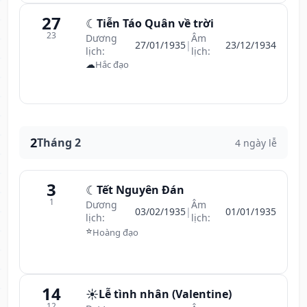
27
☾
Tiễn Táo Quân về trời
23
Dương
Âm
27/01/1935
|
23/12/1934
lịch:
lịch:
☁
Hắc đạo
2
Tháng 2
4 ngày lễ
3
☾
Tết Nguyên Đán
1
Dương
Âm
03/02/1935
|
01/01/1935
lịch:
lịch:
⭐
Hoàng đạo
14
☀️
Lễ tình nhân (Valentine)
12