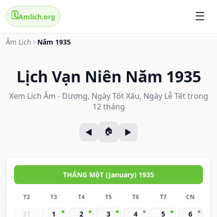
🗓️
Amlich.org
Âm Lịch
>
Năm 1935
Lịch Vạn Niên Năm 1935
Xem Lịch Âm - Dương, Ngày Tốt Xấu, Ngày Lễ Tết trong
12 tháng
THÁNG MộT (January) 1935
T2
T3
T4
T5
T6
T7
CN
31
1
2
3
4
5
6