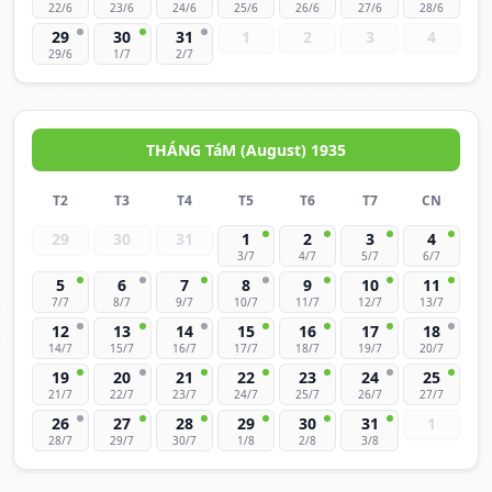
22/6
23/6
24/6
25/6
26/6
27/6
28/6
29
30
31
1
2
3
4
29/6
1/7
2/7
THÁNG TáM (August) 1935
T2
T3
T4
T5
T6
T7
CN
29
30
31
1
2
3
4
3/7
4/7
5/7
6/7
5
6
7
8
9
10
11
7/7
8/7
9/7
10/7
11/7
12/7
13/7
12
13
14
15
16
17
18
14/7
15/7
16/7
17/7
18/7
19/7
20/7
19
20
21
22
23
24
25
21/7
22/7
23/7
24/7
25/7
26/7
27/7
26
27
28
29
30
31
1
28/7
29/7
30/7
1/8
2/8
3/8