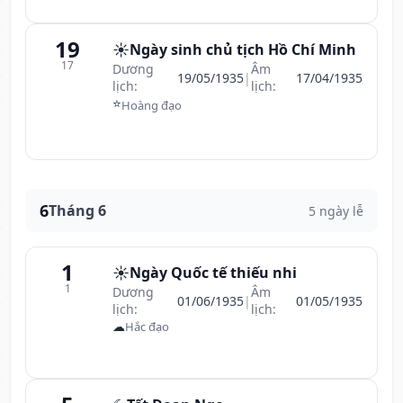
19
☀️
Ngày sinh chủ tịch Hồ Chí Minh
17
Dương
Âm
19/05/1935
|
17/04/1935
lịch:
lịch:
⭐
Hoàng đạo
6
Tháng 6
5 ngày lễ
1
☀️
Ngày Quốc tế thiếu nhi
1
Dương
Âm
01/06/1935
|
01/05/1935
lịch:
lịch:
☁
Hắc đạo