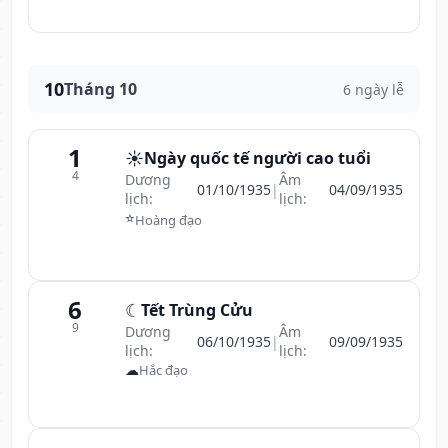
10
Tháng 10
6 ngày lễ
1
☀️
Ngày quốc tế người cao tuổi
4
Dương
Âm
01/10/1935
|
04/09/1935
lịch:
lịch:
⭐
Hoàng đạo
6
☾
Tết Trùng Cửu
9
Dương
Âm
06/10/1935
|
09/09/1935
lịch:
lịch:
☁
Hắc đạo