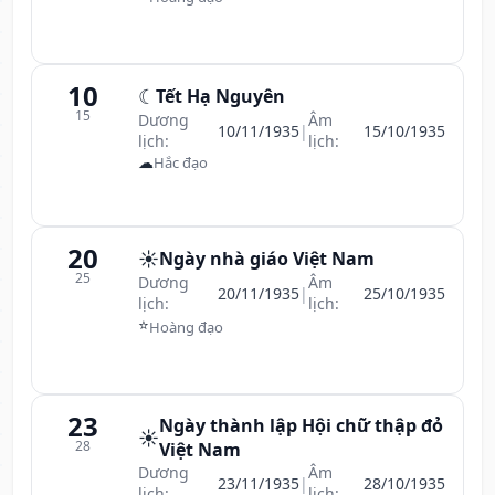
10
☾
Tết Hạ Nguyên
15
Dương
Âm
10/11/1935
|
15/10/1935
lịch:
lịch:
☁
Hắc đạo
20
☀️
Ngày nhà giáo Việt Nam
25
Dương
Âm
20/11/1935
|
25/10/1935
lịch:
lịch:
⭐
Hoàng đạo
23
Ngày thành lập Hội chữ thập đỏ
☀️
28
Việt Nam
Dương
Âm
23/11/1935
|
28/10/1935
lịch:
lịch: