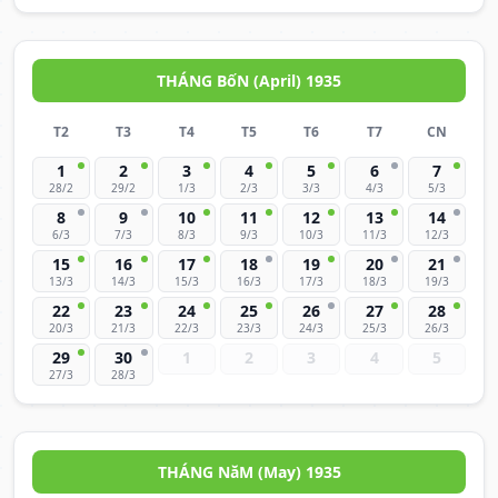
THÁNG BốN (April) 1935
T2
T3
T4
T5
T6
T7
CN
1
2
3
4
5
6
7
28/2
29/2
1/3
2/3
3/3
4/3
5/3
8
9
10
11
12
13
14
6/3
7/3
8/3
9/3
10/3
11/3
12/3
15
16
17
18
19
20
21
13/3
14/3
15/3
16/3
17/3
18/3
19/3
22
23
24
25
26
27
28
20/3
21/3
22/3
23/3
24/3
25/3
26/3
29
30
1
2
3
4
5
27/3
28/3
THÁNG NăM (May) 1935