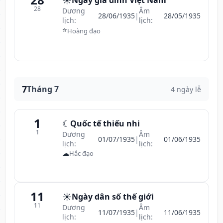
☀️
Ngày gia đình Việt Nam
28
Dương
Âm
28/06/1935
|
28/05/1935
lịch:
lịch:
⭐
Hoàng đạo
7
Tháng 7
4 ngày lễ
1
☾
Quốc tế thiếu nhi
1
Dương
Âm
01/07/1935
|
01/06/1935
lịch:
lịch:
☁
Hắc đạo
11
☀️
Ngày dân số thế giới
11
Dương
Âm
11/07/1935
|
11/06/1935
lịch:
lịch: