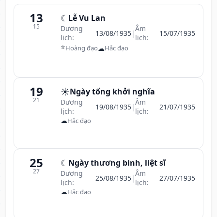
13
☾
Lễ Vu Lan
15
Dương
Âm
13/08/1935
|
15/07/1935
lịch:
lịch:
⭐
☁
Hoàng đạo
Hắc đạo
19
☀️
Ngày tổng khởi nghĩa
21
Dương
Âm
19/08/1935
|
21/07/1935
lịch:
lịch:
☁
Hắc đạo
25
☾
Ngày thương binh, liệt sĩ
27
Dương
Âm
25/08/1935
|
27/07/1935
lịch:
lịch:
☁
Hắc đạo