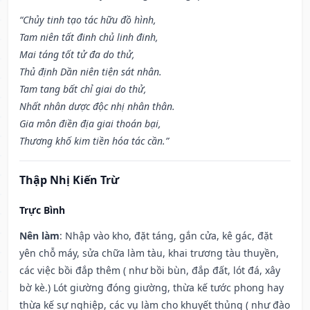
“Chủy tinh tạo tác hữu đồ hình,
Tam niên tất đinh chủ linh đinh,
Mai táng tốt tử đa do thử,
Thủ định Dần niên tiện sát nhân.
Tam tang bất chỉ giai do thử,
Nhất nhân dược độc nhị nhân thân.
Gia môn điền địa giai thoán bại,
Thương khố kim tiền hóa tác cần.”
Thập Nhị Kiến Trừ
Trực Bình
Nên làm
: Nhập vào kho, đặt táng, gắn cửa, kê gác, đặt
yên chỗ máy, sửa chữa làm tàu, khai trương tàu thuyền,
các việc bồi đắp thêm ( như bồi bùn, đắp đất, lót đá, xây
bờ kè.) Lót giường đóng giường, thừa kế tước phong hay
thừa kế sự nghiệp, các vụ làm cho khuyết thủng ( như đào