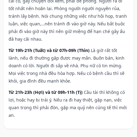
cãi cọ, gây chuyện đói kém, phải đề phòng. Người ra đi
tốt nhất nên hoãn lại. Phòng người người nguyền rủa,
tránh lây bệnh. Nói chung những việc như hội họp, tranh
luận, việc quan,…nên tránh đi vào giờ này. Nếu bắt buộc
phải đi vào giờ này thì nên giữ miệng để hạn ché gây ẩu
đả hay cãi nhau.
Từ 19h-21h (Tuất) và từ 07h-09h (Thìn)
Là giờ rất tốt
lành, nếu đi thường gặp được may mắn. Buôn bán, kinh
doanh có lời. Người đi sắp về nhà. Phụ nữ có tin mừng.
Mọi việc trong nhà đều hòa hợp. Nếu có bệnh cầu thì sẽ
khỏi, gia đình đều mạnh khỏe.
Từ 21h-23h (Hợi) và từ 09h-11h (Tị)
Cầu tài thì không có
lợi, hoặc hay bị trái ý. Nếu ra đi hay thiệt, gặp nạn, việc
quan trọng thì phải đòn, gặp ma quỷ nên cúng tế thì mới
an.