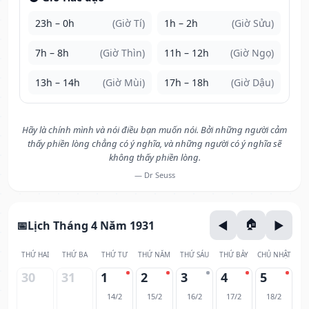
23h – 0h
(Giờ Tí)
1h – 2h
(Giờ Sửu)
7h – 8h
(Giờ Thìn)
11h – 12h
(Giờ Ngọ)
13h – 14h
(Giờ Mùi)
17h – 18h
(Giờ Dậu)
Hãy là chính mình và nói điều bạn muốn nói. Bởi những người cảm
thấy phiền lòng chẳng có ý nghĩa, và những người có ý nghĩa sẽ
không thấy phiền lòng.
— Dr Seuss
Lịch Tháng 4 Năm 1931
THỨ HAI
THỨ BA
THỨ TƯ
THỨ NĂM
THỨ SÁU
THỨ BẢY
CHỦ NHẬT
30
31
1
2
3
4
5
14/2
15/2
16/2
17/2
18/2