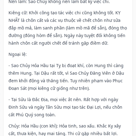
Nên làm
: Sao Chủy không nên làm bất kỳ việc chi.
Kiêng cữ
: Khởi công tạo tác việc chi cũng không tốt. KỴ
NHẤT là chôn cất và các vụ thuộc về chết chôn như sửa
đắp mồ mả, làm sanh phần (làm mồ mã để sẵn), đóng thọ
đường (đóng hòm để sẵn). Ngày này tuyệt đối không tiến
hành chôn cất người chết để tránh gặp điềm dữ.
Ngoại lệ
:
- Sao Chủy Hỏa Hầu tại Tỵ bị đoạt khí, còn Hung thì càng
thêm Hung. Tại Dậu rất tốt, vì Sao Chủy Đăng Viên ở Dậu
đem khởi động và thăng tiến. Tuy nhiên phạm vào Phục
Đoạn Sát (mọi kiêng cữ giống như trên).
- Tại Sửu là Đắc Địa, mọi việc ắt nên. Rất hợp với ngày
Đinh Sửu và ngày Tân Sửu mọi tạo tác Đại Lợi, nếu chôn
cất Phú Quý song toàn.
Chủy: Hỏa Hầu (con khỉ): Hỏa tinh, sao xấu. Khắc Kỵ xây
cất, thưa kiện, hay mai táng. Thi cử gặp nhiều bất lợi.