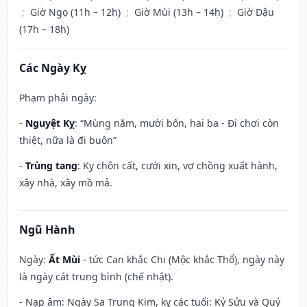
;
Giờ Ngọ (11h – 12h)
;
Giờ Mùi (13h – 14h)
;
Giờ Dậu
(17h – 18h)
Các Ngày Kỵ
Phạm phải ngày:
-
Nguyệt Kỵ
: “Mùng năm, mười bốn, hai ba - Đi chơi còn
thiệt, nữa là đi buôn”
-
Trùng tang
: Kỵ chôn cất, cưới xin, vợ chồng xuất hành,
xây nhà, xây mồ mả.
Ngũ Hành
Ngày:
Ất Mùi
- tức Can khắc Chi (Mộc khắc Thổ), ngày này
là ngày cát trung bình (chế nhật).
- Nạp âm: Ngày Sa Trung Kim, kỵ các tuổi: Kỷ Sửu và Quý