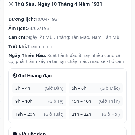
☀️ Thứ Sáu, Ngày 10 Tháng 4 Năm 1931
Dương lịch:
10/04/1931
Âm lịch:
23/02/1931
Can chi:
Ngày: Ất Mùi, Tháng: Tân Mão, Năm: Tân Mùi
Tiết khí:
Thanh minh
Ngày Thiên Hầu:
Xuất hành dầu ít hay nhiều cũng cãi
cọ, phải tránh xẩy ra tai nạn chảy máu, máu sẽ khó cầm
⏱️ Giờ Hoàng đạo
3h – 4h
(Giờ Dần)
5h – 6h
(Giờ Mão)
9h – 10h
(Giờ Tỵ)
15h – 16h
(Giờ Thân)
19h – 20h
(Giờ Tuất)
21h – 22h
(Giờ Hợi)
🌑 Giờ Hắc đạo