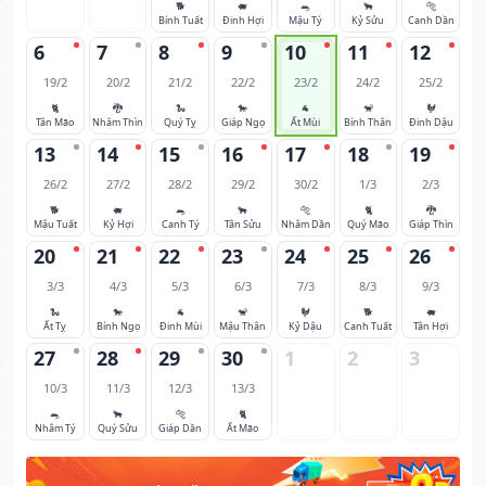
🐕
🐖
🐀
🐂
🐅
Bính Tuất
Đinh Hợi
Mậu Tý
Kỷ Sửu
Canh Dần
6
7
8
9
10
11
12
19/2
20/2
21/2
22/2
23/2
24/2
25/2
🐈
🐉
🐍
🐎
🐐
🐒
🐓
Tân Mão
Nhâm Thìn
Quý Tỵ
Giáp Ngọ
Ất Mùi
Bính Thân
Đinh Dậu
13
14
15
16
17
18
19
26/2
27/2
28/2
29/2
30/2
1/3
2/3
🐕
🐖
🐀
🐂
🐅
🐈
🐉
Mậu Tuất
Kỷ Hợi
Canh Tý
Tân Sửu
Nhâm Dần
Quý Mão
Giáp Thìn
20
21
22
23
24
25
26
3/3
4/3
5/3
6/3
7/3
8/3
9/3
🐍
🐎
🐐
🐒
🐓
🐕
🐖
Ất Tỵ
Bính Ngọ
Đinh Mùi
Mậu Thân
Kỷ Dậu
Canh Tuất
Tân Hợi
27
28
29
30
1
2
3
10/3
11/3
12/3
13/3
🐀
🐂
🐅
🐈
Nhâm Tý
Quý Sửu
Giáp Dần
Ất Mão