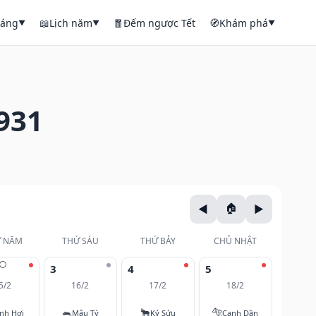
háng
📖
Lịch năm
🧧
Đếm ngược Tết
🧭
Khám phá
▼
▼
▼
931
 NĂM
THỨ SÁU
THỨ BẢY
CHỦ NHẬT
🌕
3
4
5
5/2
16/2
17/2
18/2
🐀
🐂
🐅
nh Hợi
Mậu Tý
Kỷ Sửu
Canh Dần