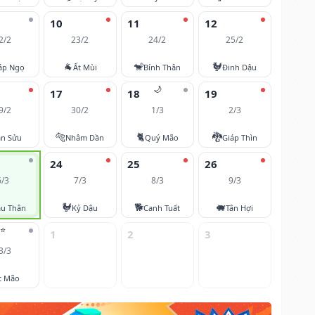
10
11
12
2/2
23/2
24/2
25/2
🐐
🐒
🐓
áp Ngọ
Ất Mùi
Bính Thân
Đinh Dậu
🌙
17
18
19
9/2
30/2
1/3
2/3
🐅
🐈
🐉
ân Sửu
Nhâm Dần
Quý Mão
Giáp Thìn
24
25
26
6/3
7/3
8/3
9/3
🐓
🐕
🐖
u Thân
Kỷ Dậu
Canh Tuất
Tân Hợi
⭐
1
2
3
3/3
t Mão