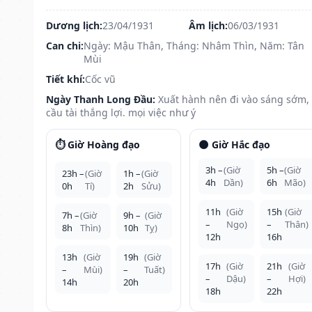
Dương lịch:
23/04/1931
Âm lịch:
06/03/1931
Can chi:
Ngày: Mậu Thân, Tháng: Nhâm Thìn, Năm: Tân
Mùi
Tiết khí:
Cốc vũ
Ngày Thanh Long Đầu:
Xuất hành nên đi vào sáng sớm,
cầu tài thắng lợi. mọi việc như ý
⏱️ Giờ Hoàng đạo
🌑 Giờ Hắc đạo
3h –
(Giờ
5h –
(Giờ
23h –
(Giờ
1h –
(Giờ
4h
Dần)
6h
Mão)
0h
Tí)
2h
Sửu)
11h
(Giờ
15h
(Giờ
7h –
(Giờ
9h –
(Giờ
–
Ngọ)
–
Thân)
8h
Thìn)
10h
Tỵ)
12h
16h
13h
(Giờ
19h
(Giờ
17h
(Giờ
21h
(Giờ
–
Mùi)
–
Tuất)
–
Dậu)
–
Hợi)
14h
20h
18h
22h