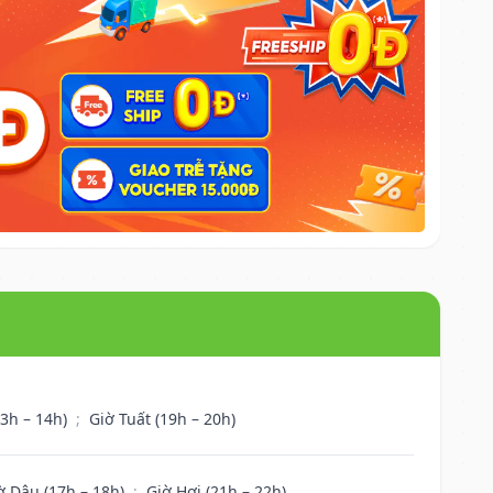
13h – 14h)
;
Giờ Tuất (19h – 20h)
ờ Dậu (17h – 18h)
;
Giờ Hợi (21h – 22h)