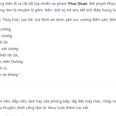
g Viên lẽ ra rất tốt tuy nhiên lại phạm
Phục Đoạn
. Bởi phạm Phục 
ông làm lò nhuộm lò gốm. Nên: dứt vú trẻ em, kết dứt điều hung hại
: Thủy tinh, sao tốt. Gia đình an lành, yên vui, vượng điền sản, đồ
o cường,
t xương,
t lợi,
 sơn cương.
iêu tài cốc,
ốc mãn thương.
c vị,
c an khang.”
an nền, đắp nền, làm hay sửa phòng bếp, lắp đặt máy móc, nhập họ
u thuyền, khởi công làm lò. Mua nuôi thêm súc vật.