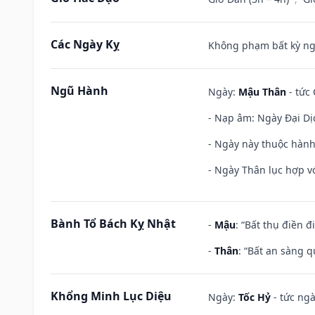
Các Ngày Kỵ
Không phạm bất kỳ ngày
Ngũ Hành
Ngày:
Mậu Thân
- tức 
- Nạp âm: Ngày Đại Dị
- Ngày này thuộc hành
- Ngày Thân lục hợp vớ
Bành Tổ Bách Kỵ Nhật
-
Mậu
: “Bất thụ điền 
-
Thân
: “Bất an sàng 
Khổng Minh Lục Diệu
Ngày:
Tốc Hỷ
- tức ngà