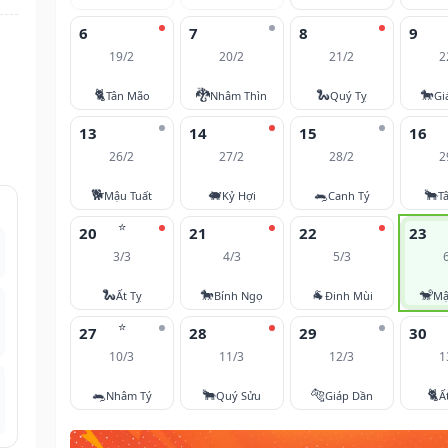
6
7
8
9
19/2
20/2
21/2
2
🐈
🐉
🐍
🐎
Tân Mão
Nhâm Thìn
Quý Tỵ
Gi
13
14
15
16
26/2
27/2
28/2
2
🐕
🐖
🐀
🐂
Mậu Tuất
Kỷ Hợi
Canh Tý
T
⭐
20
21
22
23
3/3
4/3
5/3
🐍
🐎
🐐
🐒
Ất Tỵ
Bính Ngọ
Đinh Mùi
Mậ
⭐
27
28
29
30
10/3
11/3
12/3
1
🐀
🐂
🐅
🐈
Nhâm Tý
Quý Sửu
Giáp Dần
Ấ