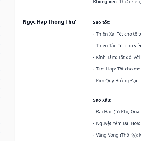
Không nên
: Thưa kiện
Ngọc Hạp Thông Thư
Sao tốt
:
- Thiên Xá: Tốt cho tế 
- Thiên Tài: Tốt cho vi
- Kính Tâm: Tốt đối với 
- Tam Hợp: Tốt cho mọi
- Kim Quỹ Hoàng Đạo: T
Sao xấu
:
- Đại Hao (Tử Khí, Qua
- Nguyệt Yếm Đại Hoạ: X
- Vãng Vong (Thổ Kỵ): K