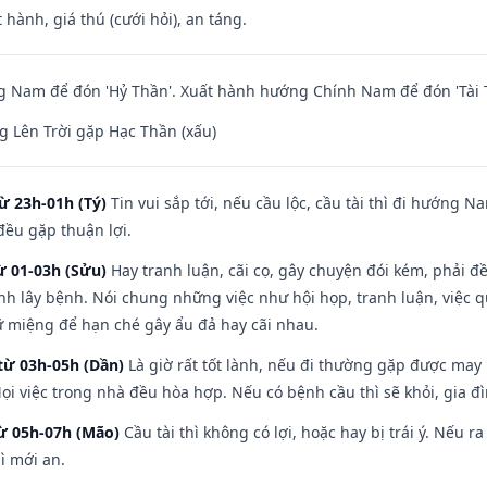
 hành, giá thú (cưới hỏi), an táng.
 Nam để đón 'Hỷ Thần'. Xuất hành hướng Chính Nam để đón 'Tài 
 Lên Trời gặp Hạc Thần (xấu)
ừ 23h-01h (Tý)
Tin vui sắp tới, nếu cầu lộc, cầu tài thì đi hướng 
đều gặp thuận lợi.
ừ 01-03h (Sửu)
Hay tranh luận, cãi cọ, gây chuyện đói kém, phải đ
nh lây bệnh. Nói chung những việc như hội họp, tranh luận, việc q
iữ miệng để hạn ché gây ẩu đả hay cãi nhau.
từ 03h-05h (Dần)
Là giờ rất tốt lành, nếu đi thường gặp được may
ọi việc trong nhà đều hòa hợp. Nếu có bệnh cầu thì sẽ khỏi, gia 
từ 05h-07h (Mão)
Cầu tài thì không có lợi, hoặc hay bị trái ý. Nếu r
ì mới an.