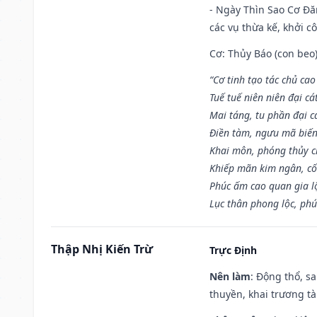
- Ngày Thìn Sao Cơ Đăn
các vụ thừa kế, khởi c
Cơ: Thủy Báo (con beo)
“Cơ tinh tạo tác chủ ca
Tuế tuế niên niên đại cá
Mai táng, tu phần đại cá
Điền tàm, ngưu mã biến
Khai môn, phóng thủy ch
Khiếp mãn kim ngân, c
Phúc ấm cao quan gia lộ
Lục thân phong lộc, phú
Thập Nhị Kiến Trừ
Trực Định
Nên làm
: Động thổ, s
thuyền, khai trương tà