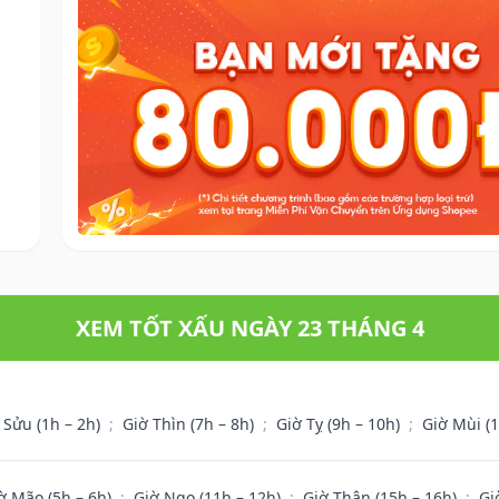
XEM TỐT XẤU NGÀY 23 THÁNG 4
 Sửu (1h – 2h)
;
Giờ Thìn (7h – 8h)
;
Giờ Tỵ (9h – 10h)
;
Giờ Mùi (
ờ Mão (5h – 6h)
;
Giờ Ngọ (11h – 12h)
;
Giờ Thân (15h – 16h)
;
Gi