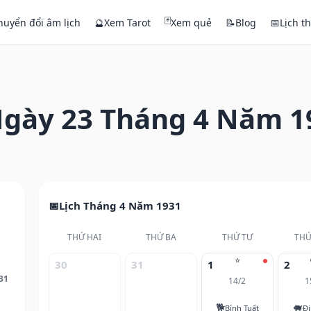
🃏
huyển đổi âm lịch
🔮
Xem Tarot
Xem quẻ
📝
Blog
📅
Lịch t
gày 23 Tháng 4 Năm 1
Lịch Tháng 4 Năm 1931
THỨ HAI
THỨ BA
THỨ TƯ
THỨ
⭐
30
31
1
2
31
14/2
1
🐕
🐖
Bính Tuất
Đi