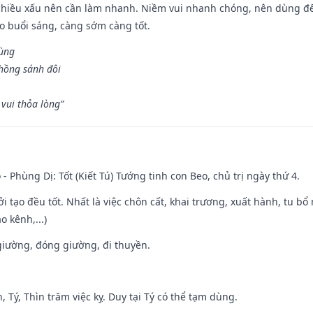
chiều xấu nên cần làm nhanh. Niềm vui nhanh chóng, nên dùng để 
ào buổi sáng, càng sớm càng tốt.
hùng
hồng sánh đôi
vui thỏa lòng”
 - Phùng Dị: Tốt (Kiết Tú) Tướng tinh con Beo, chủ trị ngày thứ 4.
ởi tạo đều tốt. Nhất là việc chôn cất, khai trương, xuất hành, tu bổ
 kênh,...)
t giường, đóng giường, đi thuyền.
, Tý, Thìn trăm việc kỵ. Duy tại Tý có thể tạm dùng.