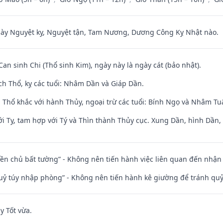
 Nguyệt kỵ, Nguyệt tận, Tam Nương, Dương Công Kỵ Nhật nào.
Can sinh Chi (Thổ sinh Kim), ngày này là ngày cát (bảo nhật).
ch Thổ, kỵ các tuổi: Nhâm Dần và Giáp Dần.
 Thổ khắc với hành Thủy, ngoại trừ các tuổi: Bính Ngọ và Nhâm T
i Tỵ, tam hợp với Tý và Thìn thành Thủy cục. Xung Dần, hình Dần, h
điền chủ bất tường” - Không nên tiến hành việc liên quan đến nhậ
quỷ túy nhập phòng” - Không nên tiến hành kê giường để tránh q
y Tốt vừa.