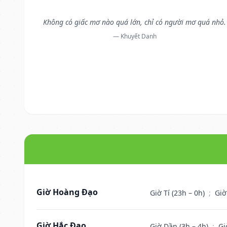
Không có giấc mơ nào quá lớn, chỉ có người mơ quá nhỏ.
— Khuyết Danh
Giờ Hoàng Đạo
Giờ Tí (23h – 0h)
;
Giờ
Giờ Hắc Đạo
Giờ Dần (3h – 4h)
;
Gi