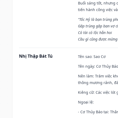
Buổi sáng tốt, nhưng 
tiến hành công việc v
“Tốc Hỷ là bạn trùng p
Gặp trùng gặp bạn vợ c
Có tài có lộc hẳn hoi
Cầu gì cũng được mừng 
Nhị Thập Bát Tú
Tên sao
: Sao Cơ
Tên ngày
: Cơ Thủy Báo
Nên làm
: Trăm việc kh
thông mương rảnh, đào
Kiêng cữ
: Các việc ló
Ngoại lệ
:
- Cơ Thủy Báo tại: Thân