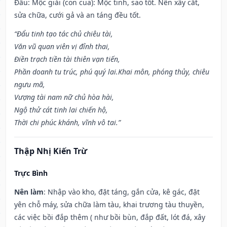
Đẩu: Mộc giải (con cua): Mộc tinh, sao tốt. Nên xây cất,
sửa chữa, cưới gả và an táng đều tốt.
“Đẩu tinh tạo tác chủ chiêu tài,
Văn vũ quan viên vị đỉnh thai,
Điền trạch tiền tài thiên vạn tiến,
Phần doanh tu trúc, phú quý lai.Khai môn, phóng thủy, chiêu
ngưu mã,
Vượng tài nam nữ chủ hòa hài,
Ngộ thử cát tinh lai chiến hộ,
Thời chi phúc khánh, vĩnh vô tai.”
Thập Nhị Kiến Trừ
Trực Bình
Nên làm
: Nhập vào kho, đặt táng, gắn cửa, kê gác, đặt
yên chỗ máy, sửa chữa làm tàu, khai trương tàu thuyền,
các việc bồi đắp thêm ( như bồi bùn, đắp đất, lót đá, xây