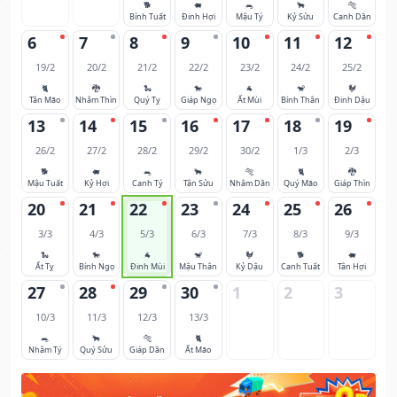
🐕
🐖
🐀
🐂
🐅
Bính Tuất
Đinh Hợi
Mậu Tý
Kỷ Sửu
Canh Dần
6
7
8
9
10
11
12
19/2
20/2
21/2
22/2
23/2
24/2
25/2
🐈
🐉
🐍
🐎
🐐
🐒
🐓
Tân Mão
Nhâm Thìn
Quý Tỵ
Giáp Ngọ
Ất Mùi
Bính Thân
Đinh Dậu
13
14
15
16
17
18
19
26/2
27/2
28/2
29/2
30/2
1/3
2/3
🐕
🐖
🐀
🐂
🐅
🐈
🐉
Mậu Tuất
Kỷ Hợi
Canh Tý
Tân Sửu
Nhâm Dần
Quý Mão
Giáp Thìn
20
21
22
23
24
25
26
3/3
4/3
5/3
6/3
7/3
8/3
9/3
🐍
🐎
🐐
🐒
🐓
🐕
🐖
Ất Tỵ
Bính Ngọ
Đinh Mùi
Mậu Thân
Kỷ Dậu
Canh Tuất
Tân Hợi
27
28
29
30
1
2
3
10/3
11/3
12/3
13/3
🐀
🐂
🐅
🐈
Nhâm Tý
Quý Sửu
Giáp Dần
Ất Mão