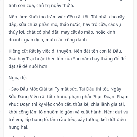
tinh con cua, chủ trị ngày thứ 5.
Nên làm
: Khởi tạo trăm việc đều rất tốt. Tốt nhất cho xây
đắp, sửa chữa phần mộ, tháo nước, hay trổ cửa, các vụ
thủy lợi, chặt cỏ phá đất, may cắt áo mão, hoặc kinh
doanh, giao dịch, mưu cầu công danh.
Kiêng cữ
: Rất kỵ việc đi thuyền. Nên đặt tên con là Đẩu,
Giải hay Trại hoặc theo tên của Sao năm hay tháng đó để
đặt sẽ dễ nuôi hơn.
Ngoại lệ
:
- Sao Đẩu Mộc Giải tại Tỵ mất sức. Tại Dậu thì tốt. Ngày
Sửu Đăng Viên rất tốt nhưng phạm phải Phục Đoạn. Phạm
Phục Đoạn thì kỵ việc chôn cất, thừa kế, chia lãnh gia tài,
khởi công làm lò nhuộm lò gốm và xuất hành. Nên: dứt vú
trẻ em, lấp hang lỗ, làm cầu tiêu, xây tường, kết dứt điều
hung hại.