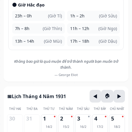
🌑 Giờ Hắc đạo
23h – 0h
(Giờ Tí)
1h – 2h
(Giờ Sửu)
7h – 8h
(Giờ Thìn)
11h – 12h
(Giờ Ngọ)
13h – 14h
(Giờ Mùi)
17h – 18h
(Giờ Dậu)
Không bao giờ là quá muộn để trở thành người bạn muốn trở
thành.
— George Eliot
Lịch Tháng 4 Năm 1931
THỨ HAI
THỨ BA
THỨ TƯ
THỨ NĂM
THỨ SÁU
THỨ BẢY
CHỦ NHẬT
30
31
1
2
3
4
5
14/2
15/2
16/2
17/2
18/2