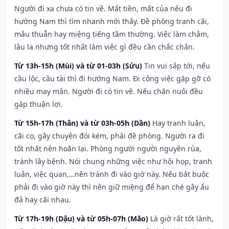
Người đi xa chưa có tin về. Mất tiền, mất của nếu đi
hướng Nam thì tìm nhanh mới thấy. Đề phòng tranh cãi,
mâu thuẫn hay miệng tiếng tầm thường. Việc làm chậm,
lâu la nhưng tốt nhất làm việc gì đều cần chắc chắn.
Từ 13h-15h (Mùi) và từ 01-03h (Sửu)
Tin vui sắp tới, nếu
cầu lộc, cầu tài thì đi hướng Nam. Đi công việc gặp gỡ có
nhiều may mắn. Người đi có tin về. Nếu chăn nuôi đều
gặp thuận lợi.
Từ 15h-17h (Thân) và từ 03h-05h (Dần)
Hay tranh luận,
cãi cọ, gây chuyện đói kém, phải đề phòng. Người ra đi
tốt nhất nên hoãn lại. Phòng người người nguyền rủa,
tránh lây bệnh. Nói chung những việc như hội họp, tranh
luận, việc quan,…nên tránh đi vào giờ này. Nếu bắt buộc
phải đi vào giờ này thì nên giữ miệng để hạn ché gây ẩu
đả hay cãi nhau.
Từ 17h-19h (Dậu) và từ 05h-07h (Mão)
Là giờ rất tốt lành,