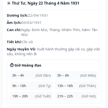
☀️ Thứ Tư, Ngày 22 Tháng 4 Năm 1931
Dương lịch:
22/04/1931
Âm lịch:
05/03/1931
Can chi:
Ngày: Đinh Mùi, Tháng: Nhâm Thìn, Năm: Tân
Mùi
Tiết khí:
Cốc vũ
Ngày Huyền Vũ:
Xuất hành thường gặp cãi cọ, gặp việc
xấu, không nên đi
⏱️ Giờ Hoàng đạo
3h – 4h
(Giờ Dần)
5h – 6h
(Giờ Mão)
9h – 10h
(Giờ Tỵ)
15h – 16h
(Giờ Thân)
19h – 20h
(Giờ Tuất)
21h – 22h
(Giờ Hợi)