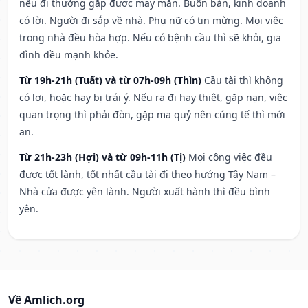
nếu đi thường gặp được may mắn. Buôn bán, kinh doanh
có lời. Người đi sắp về nhà. Phụ nữ có tin mừng. Mọi việc
trong nhà đều hòa hợp. Nếu có bệnh cầu thì sẽ khỏi, gia
đình đều mạnh khỏe.
Từ 19h-21h (Tuất) và từ 07h-09h (Thìn)
Cầu tài thì không
có lợi, hoặc hay bị trái ý. Nếu ra đi hay thiệt, gặp nạn, việc
quan trọng thì phải đòn, gặp ma quỷ nên cúng tế thì mới
an.
Từ 21h-23h (Hợi) và từ 09h-11h (Tị)
Mọi công việc đều
được tốt lành, tốt nhất cầu tài đi theo hướng Tây Nam –
Nhà cửa được yên lành. Người xuất hành thì đều bình
yên.
Về Amlich.org