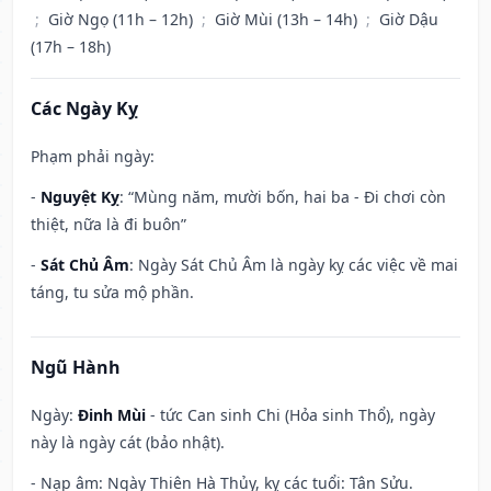
;
Giờ Ngọ (11h – 12h)
;
Giờ Mùi (13h – 14h)
;
Giờ Dậu
(17h – 18h)
Các Ngày Kỵ
Phạm phải ngày:
-
Nguyệt Kỵ
: “Mùng năm, mười bốn, hai ba - Đi chơi còn
thiệt, nữa là đi buôn”
-
Sát Chủ Âm
: Ngày Sát Chủ Âm là ngày kỵ các việc về mai
táng, tu sửa mộ phần.
Ngũ Hành
Ngày:
Đinh Mùi
- tức Can sinh Chi (Hỏa sinh Thổ), ngày
này là ngày cát (bảo nhật).
- Nạp âm: Ngày Thiên Hà Thủy, kỵ các tuổi: Tân Sửu.