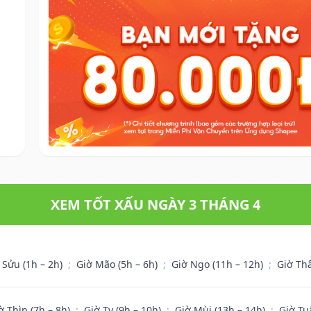
XEM TỐT XẤU NGÀY 3 THÁNG 4
 Sửu (1h – 2h)
;
Giờ Mão (5h – 6h)
;
Giờ Ngọ (11h – 12h)
;
Giờ Th
ờ Thìn (7h – 8h)
;
Giờ Tỵ (9h – 10h)
;
Giờ Mùi (13h – 14h)
;
Giờ Tu