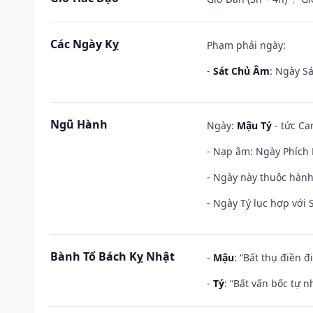
Các Ngày Kỵ
Phạm phải ngày:
-
Sát Chủ Âm
: Ngày Sá
Ngũ Hành
Ngày:
Mậu Tý
- tức Ca
- Nạp âm: Ngày Phích 
- Ngày này thuộc hành
- Ngày Tý lục hợp với
Bành Tổ Bách Kỵ Nhật
-
Mậu
: “Bất thụ điền 
-
Tý
: “Bất vấn bốc tự 