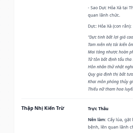
- Sao Dực Hỏa Xà tại Th
quan lãnh chức.
Dực: Hỏa Xà (con rắn):
“Dực tinh bất lợi giá ca
Tam niên nhị tái kiến ô
Mai táng nhược hoàn p
Tử tôn bất định tẩu tha
Hôn nhân thử nhật nghi 
Quy gia định thị bất tư
Khai môn phóng thủy gi
Thiếu nữ tham hoa luyế
Thập Nhị Kiến Trừ
Trực Thâu
Nên làm
: Cấy lúa, gặ
bệnh, lên quan lãnh c