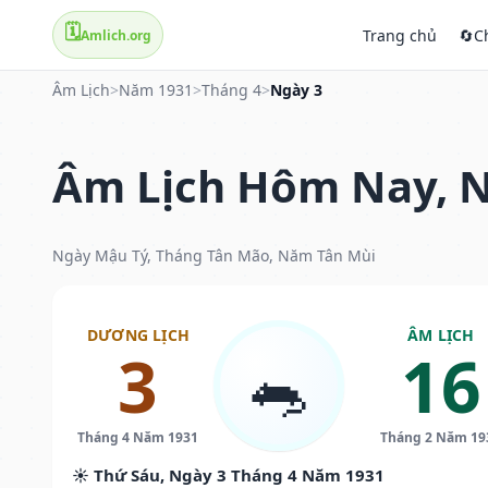
🗓️
Trang chủ
🔄
C
Amlich.org
Âm Lịch
>
Năm 1931
>
Tháng 4
>
Ngày 3
Âm Lịch Hôm Nay, N
Ngày Mậu Tý, Tháng Tân Mão, Năm Tân Mùi
DƯƠNG LỊCH
ÂM LỊCH
3
16
🐀
Tháng 4 Năm 1931
Tháng 2 Năm 19
☀️ Thứ Sáu, Ngày 3 Tháng 4 Năm 1931