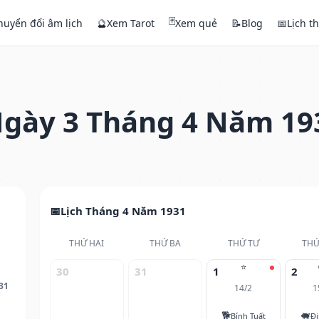
🃏
huyển đổi âm lịch
🔮
Xem Tarot
Xem quẻ
📝
Blog
📅
Lịch t
gày 3 Tháng 4 Năm 19
Lịch Tháng 4 Năm 1931
THỨ HAI
THỨ BA
THỨ TƯ
THỨ
⭐
30
31
1
2
31
14/2
1
🐕
🐖
Bính Tuất
Đi