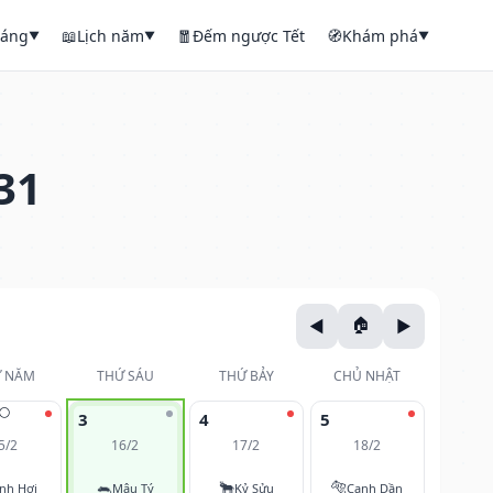
háng
📖
Lịch năm
🧧
Đếm ngược Tết
🧭
Khám phá
▼
▼
▼
31
 NĂM
THỨ SÁU
THỨ BẢY
CHỦ NHẬT
🌕
3
4
5
5/2
16/2
17/2
18/2
🐀
🐂
🐅
nh Hợi
Mậu Tý
Kỷ Sửu
Canh Dần