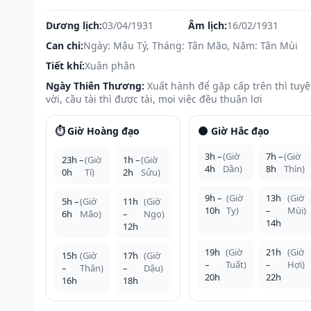
Dương lịch:
03/04/1931
Âm lịch:
16/02/1931
Can chi:
Ngày: Mậu Tý, Tháng: Tân Mão, Năm: Tân Mùi
Tiết khí:
Xuân phân
Ngày Thiên Thương:
Xuất hành để gặp cấp trên thì tuyệ
vời, cầu tài thì được tài, mọi việc đều thuận lợi
⏱️ Giờ Hoàng đạo
🌑 Giờ Hắc đạo
3h –
(Giờ
7h –
(Giờ
23h –
(Giờ
1h –
(Giờ
4h
Dần)
8h
Thìn)
0h
Tí)
2h
Sửu)
9h –
(Giờ
13h
(Giờ
5h –
(Giờ
11h
(Giờ
10h
Tỵ)
–
Mùi)
6h
Mão)
–
Ngọ)
14h
12h
19h
(Giờ
21h
(Giờ
15h
(Giờ
17h
(Giờ
–
Tuất)
–
Hợi)
–
Thân)
–
Dậu)
20h
22h
16h
18h