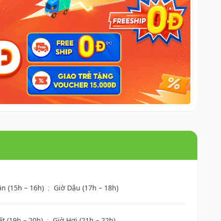
ân (15h – 16h)
;
Giờ Dậu (17h – 18h)
ất (19h – 20h)
;
Giờ Hợi (21h – 22h)