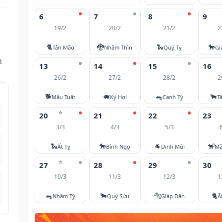
6
7
8
9
19/2
20/2
21/2
2
🐈
🐉
🐍
🐎
Tân Mão
Nhâm Thìn
Quý Tỵ
Gi
t
13
14
15
16
26/2
27/2
28/2
2
🐕
🐖
🐀
🐂
Mậu Tuất
Kỷ Hợi
Canh Tý
T
⭐
20
21
22
23
3/3
4/3
5/3
🐍
🐎
🐐
🐒
Ất Tỵ
Bính Ngọ
Đinh Mùi
Mậ
⭐
27
28
29
30
10/3
11/3
12/3
1
🐀
🐂
🐅
🐈
Nhâm Tý
Quý Sửu
Giáp Dần
Ấ