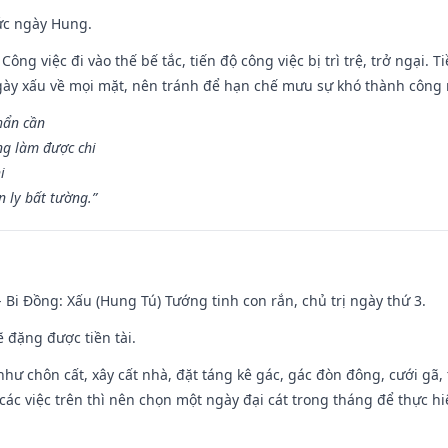
ức ngày Hung.
Công việc đi vào thế bế tắc, tiến độ công việc bị trì trệ, trở ngại. 
ày xấu về mọi mặt, nên tránh để hạn chế mưu sự khó thành công 
hẩn cần
ng làm được chi
i
 ly bất tường.”
- Bi Đồng: Xấu (Hung Tú) Tướng tinh con rắn, chủ trị ngày thứ 3.
ẽ đặng được tiền tài.
như chôn cất, xây cất nhà, đặt táng kê gác, gác đòn đông, cưới gã, t
ác việc trên thì nên chọn một ngày đại cát trong tháng để thực hi