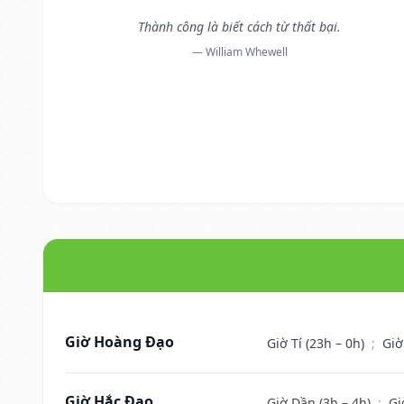
Thành công là biết cách từ thất bại.
— William Whewell
Giờ Hoàng Đạo
Giờ Tí (23h – 0h)
;
Giờ
Giờ Hắc Đạo
Giờ Dần (3h – 4h)
;
Gi