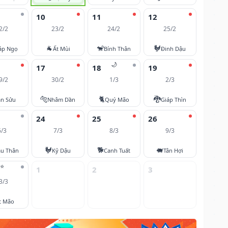
10
11
12
2/2
23/2
24/2
25/2
🐐
🐒
🐓
áp Ngọ
Ất Mùi
Bính Thân
Đinh Dậu
🌙
17
18
19
9/2
30/2
1/3
2/3
🐅
🐈
🐉
ân Sửu
Nhâm Dần
Quý Mão
Giáp Thìn
24
25
26
6/3
7/3
8/3
9/3
🐓
🐕
🐖
u Thân
Kỷ Dậu
Canh Tuất
Tân Hợi
⭐
1
2
3
3/3
t Mão