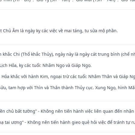
t Chủ Âm là ngày kỵ các việc về mai táng, tu sửa mộ phần.
n khắc Chi (Thổ khắc Thủy), ngày này là ngày cát trung bình (chế nh
Lịch Hỏa, kỵ các tuổi: Nhâm Ngọ và Giáp Ngọ.
 Hỏa khắc với hành Kim, ngoại trừ các tuổi: Nhâm Thân và Giáp N
 Sửu, tam hợp với Thìn và Thân thành Thủy cục. Xung Ngọ, hình Mão
điền chủ bất tường” - Không nên tiến hành việc liên quan đến nhậ
nhạ tai ương” - Không nên tiến hành gieo quẻ hỏi việc để tránh tự r