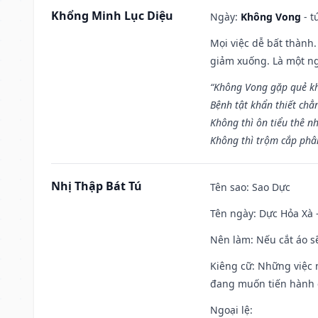
Khổng Minh Lục Diệu
Ngày:
Không Vong
- t
Mọi việc dễ bất thành. 
giảm xuống. Là một ng
“Không Vong gặp quẻ k
Bệnh tật khẩn thiết chẳ
Không thì ôn tiểu thê nh
Không thì trộm cắp phân
Nhị Thập Bát Tú
Tên sao
: Sao Dực
Tên ngày
: Dực Hỏa Xà 
Nên làm
: Nếu cắt áo s
Kiêng cữ
: Những việc 
đang muốn tiến hành c
Ngoại lệ
: