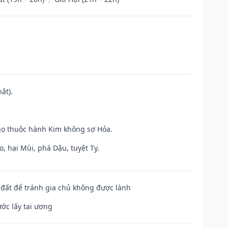
ật).
gọ thuộc hành Kim không sợ Hỏa.
, hại Mùi, phá Dậu, tuyệt Tỵ.
n đất để tránh gia chủ không được lành
ước lấy tai ương