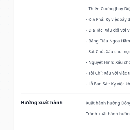
- Thiên Cương (hay Diệ
- Địa Phá: Kỵ việc xây 
- Địa Tặc: Xấu đối với 
- Băng Tiêu Ngoạ Hãm:
- Sát Chủ: Xấu cho mọi
- Nguyệt Hình: Xấu cho
- Tội Chỉ: Xấu với việc 
- Lỗ Ban Sát: Kỵ việc kh
Hướng xuất hành
Xuất hành hướng Đông
Tránh xuất hành hướn