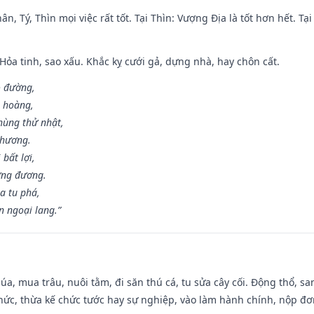
ân, Tý, Thìn mọi việc rất tốt. Tại Thìn: Vượng Địa là tốt hơn hết. T
 Hỏa tinh, sao xấu. Khắc kỵ cưới gả, dựng nhà, hay chôn cất.
o đường,
n hoàng,
hùng thử nhật,
 hương.
bất lợi,
ơng đương.
a tu phá,
n ngoại lang.”
t lúa, mua trâu, nuôi tằm, đi săn thú cá, tu sửa cây cối. Động thổ
hức, thừa kế chức tước hay sự nghiệp, vào làm hành chính, nộp đơ