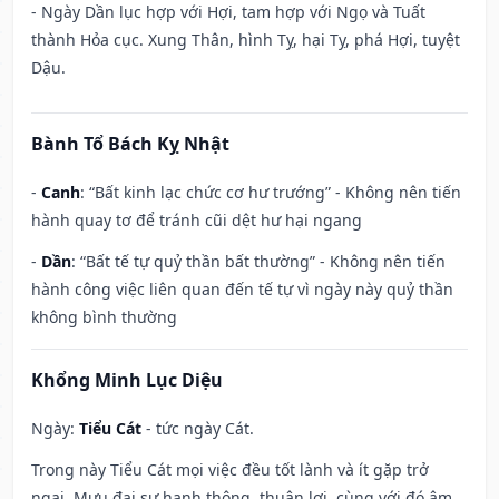
- Ngày Dần lục hợp với Hợi, tam hợp với Ngọ và Tuất
thành Hỏa cục. Xung Thân, hình Tỵ, hại Tỵ, phá Hợi, tuyệt
Dậu.
Bành Tổ Bách Kỵ Nhật
-
Canh
: “Bất kinh lạc chức cơ hư trướng” - Không nên tiến
hành quay tơ để tránh cũi dệt hư hại ngang
-
Dần
: “Bất tế tự quỷ thần bất thường” - Không nên tiến
hành công việc liên quan đến tế tự vì ngày này quỷ thần
không bình thường
Khổng Minh Lục Diệu
Ngày:
Tiểu Cát
- tức ngày Cát.
Trong này Tiểu Cát mọi việc đều tốt lành và ít gặp trở
ngại. Mưu đại sự hanh thông, thuận lợi, cùng với đó âm