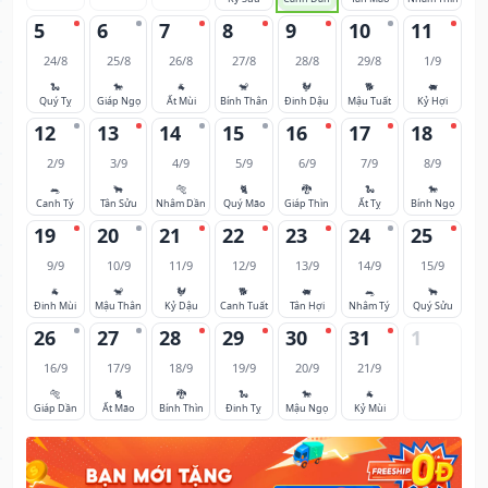
5
6
7
8
9
10
11
24/8
25/8
26/8
27/8
28/8
29/8
1/9
🐍
🐎
🐐
🐒
🐓
🐕
🐖
Quý Tỵ
Giáp Ngọ
Ất Mùi
Bính Thân
Đinh Dậu
Mậu Tuất
Kỷ Hợi
12
13
14
15
16
17
18
2/9
3/9
4/9
5/9
6/9
7/9
8/9
🐀
🐂
🐅
🐈
🐉
🐍
🐎
Canh Tý
Tân Sửu
Nhâm Dần
Quý Mão
Giáp Thìn
Ất Tỵ
Bính Ngọ
19
20
21
22
23
24
25
9/9
10/9
11/9
12/9
13/9
14/9
15/9
🐐
🐒
🐓
🐕
🐖
🐀
🐂
Đinh Mùi
Mậu Thân
Kỷ Dậu
Canh Tuất
Tân Hợi
Nhâm Tý
Quý Sửu
26
27
28
29
30
31
1
16/9
17/9
18/9
19/9
20/9
21/9
🐅
🐈
🐉
🐍
🐎
🐐
Giáp Dần
Ất Mão
Bính Thìn
Đinh Tỵ
Mậu Ngọ
Kỷ Mùi