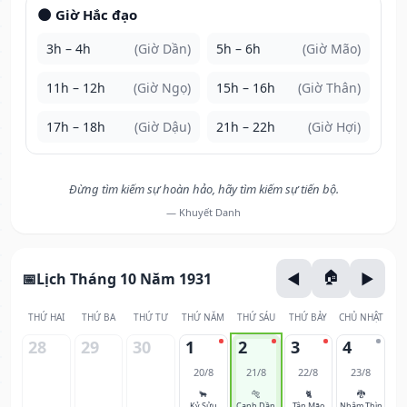
🌑 Giờ Hắc đạo
3h – 4h
(Giờ Dần)
5h – 6h
(Giờ Mão)
11h – 12h
(Giờ Ngọ)
15h – 16h
(Giờ Thân)
17h – 18h
(Giờ Dậu)
21h – 22h
(Giờ Hợi)
Đừng tìm kiếm sự hoàn hảo, hãy tìm kiếm sự tiến bộ.
— Khuyết Danh
Lịch Tháng 10 Năm 1931
THỨ HAI
THỨ BA
THỨ TƯ
THỨ NĂM
THỨ SÁU
THỨ BẢY
CHỦ NHẬT
28
29
30
1
2
3
4
20/8
21/8
22/8
23/8
🐂
🐅
🐈
🐉
Kỷ Sửu
Canh Dần
Tân Mão
Nhâm Thìn