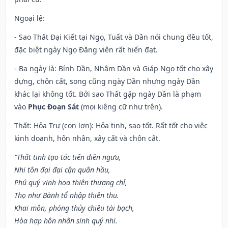
Ngoại lệ
:
- Sao Thất Đại Kiết tại Ngọ, Tuất và Dần nói chung đều tốt,
đặc biệt ngày Ngọ Đăng viên rất hiển đạt.
- Ba ngày là: Bính Dần, Nhâm Dần và Giáp Ngọ tốt cho xây
dựng, chôn cất, song cũng ngày Dần nhưng ngày Dần
khác lại không tốt. Bởi sao Thất gặp ngày Dần là phạm
vào
Phục Đoạn Sát
(mọi kiêng cữ như trên).
Thất: Hỏa Trư (con lợn): Hỏa tinh, sao tốt. Rất tốt cho việc
kinh doanh, hôn nhân, xây cất và chôn cất.
“Thất tinh tạo tác tiến điền ngưu,
Nhi tôn đại đại cận quân hầu,
Phú quý vinh hoa thiên thượng chỉ,
Thọ như Bành tổ nhập thiên thu.
Khai môn, phóng thủy chiêu tài bạch,
Hòa hợp hôn nhân sinh quý nhi.