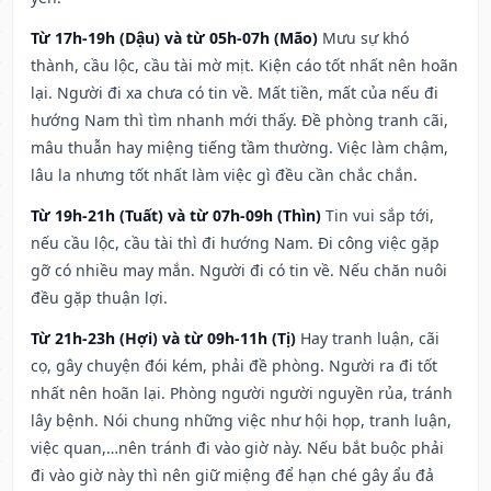
Từ 17h-19h (Dậu) và từ 05h-07h (Mão)
Mưu sự khó
thành, cầu lộc, cầu tài mờ mịt. Kiện cáo tốt nhất nên hoãn
lại. Người đi xa chưa có tin về. Mất tiền, mất của nếu đi
hướng Nam thì tìm nhanh mới thấy. Đề phòng tranh cãi,
mâu thuẫn hay miệng tiếng tầm thường. Việc làm chậm,
lâu la nhưng tốt nhất làm việc gì đều cần chắc chắn.
Từ 19h-21h (Tuất) và từ 07h-09h (Thìn)
Tin vui sắp tới,
nếu cầu lộc, cầu tài thì đi hướng Nam. Đi công việc gặp
gỡ có nhiều may mắn. Người đi có tin về. Nếu chăn nuôi
đều gặp thuận lợi.
Từ 21h-23h (Hợi) và từ 09h-11h (Tị)
Hay tranh luận, cãi
cọ, gây chuyện đói kém, phải đề phòng. Người ra đi tốt
nhất nên hoãn lại. Phòng người người nguyền rủa, tránh
lây bệnh. Nói chung những việc như hội họp, tranh luận,
việc quan,…nên tránh đi vào giờ này. Nếu bắt buộc phải
đi vào giờ này thì nên giữ miệng để hạn ché gây ẩu đả