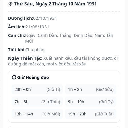
☀️ Thứ Sáu, Ngày 2 Tháng 10 Năm 1931
Dương lịch:
02/10/1931
Âm lịch:
21/08/1931
Can chi:
Ngày: Canh Dần, Tháng: Đinh Dậu, Năm: Tân
Mùi
Tiết khí:
Thu phân
Ngày Thiên Tặc:
Xuất hành xấu, cầu tài không được, đi
đường dễ mất cắp, mọi việc đều rất xấu
⏱️ Giờ Hoàng đạo
23h – 0h
(Giờ Tí)
1h – 2h
(Giờ Sửu)
7h – 8h
(Giờ Thìn)
9h – 10h
(Giờ Tỵ)
13h – 14h
(Giờ Mùi)
19h – 20h
(Giờ Tuất)