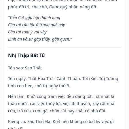
phúc độ trì, che chở, được quý nhân nâng đỡ.
“Tiểu Cát gặp hội thanh long
Cầu tài cầu lộc ở trong quẻ này
Cầu tài toại ý vui vầy
Bình an vô sự gặp thầy, gặp quen.”
Nhị Thập Bát Tú
Tên sao
: Sao Thất
Tên ngày
: Thất Hỏa Trư - Cảnh Thuần: Tốt (Kiết Tú) Tướng
tinh con heo, chủ trị ngày thứ 3.
Nên làm
: Khởi công trăm việc đều đặng tốt. Tốt nhất là
tháo nước, các việc thủy lợi, việc đi thuyền, xây cất nhà
cửa, trổ cửa, cưới gả, chôn cất hay chặt cỏ phá đất.
Kiêng cữ
: Sao Thất Đại Kiết nên không có bất kỳ việc gì
phải cữ.