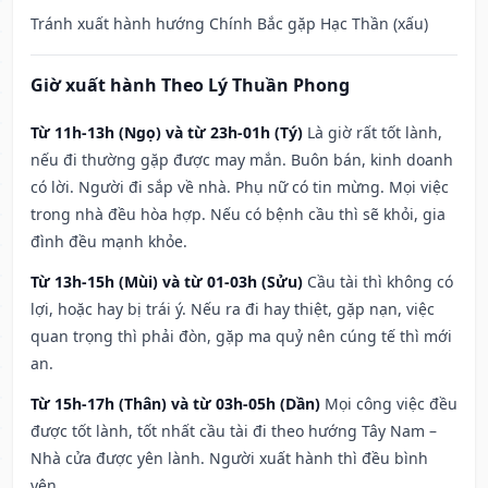
Tránh xuất hành hướng Chính Bắc gặp Hạc Thần (xấu)
Giờ xuất hành Theo Lý Thuần Phong
Từ 11h-13h (Ngọ) và từ 23h-01h (Tý)
Là giờ rất tốt lành,
nếu đi thường gặp được may mắn. Buôn bán, kinh doanh
có lời. Người đi sắp về nhà. Phụ nữ có tin mừng. Mọi việc
trong nhà đều hòa hợp. Nếu có bệnh cầu thì sẽ khỏi, gia
đình đều mạnh khỏe.
Từ 13h-15h (Mùi) và từ 01-03h (Sửu)
Cầu tài thì không có
lợi, hoặc hay bị trái ý. Nếu ra đi hay thiệt, gặp nạn, việc
quan trọng thì phải đòn, gặp ma quỷ nên cúng tế thì mới
an.
Từ 15h-17h (Thân) và từ 03h-05h (Dần)
Mọi công việc đều
được tốt lành, tốt nhất cầu tài đi theo hướng Tây Nam –
Nhà cửa được yên lành. Người xuất hành thì đều bình
yên.