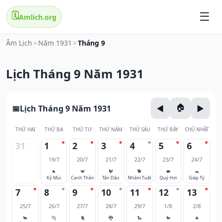
🗓️
Amlich.org
Âm Lịch
>
Năm 1931
>
Tháng 9
Lịch Tháng 9 Năm 1931
Lịch Tháng 9 Năm 1931
THỨ HAI
THỨ BA
THỨ TƯ
THỨ NĂM
THỨ SÁU
THỨ BẢY
CHỦ NHẬT
31
1
2
3
4
5
6
19/7
20/7
21/7
22/7
23/7
24/7
🐐
🐒
🐓
🐕
🐖
🐀
Kỷ Mùi
Canh Thân
Tân Dậu
Nhâm Tuất
Quý Hợi
Giáp Tý
7
8
9
10
11
12
13
25/7
26/7
27/7
28/7
29/7
1/8
2/8
🐂
🐅
🐈
🐉
🐍
🐎
🐐