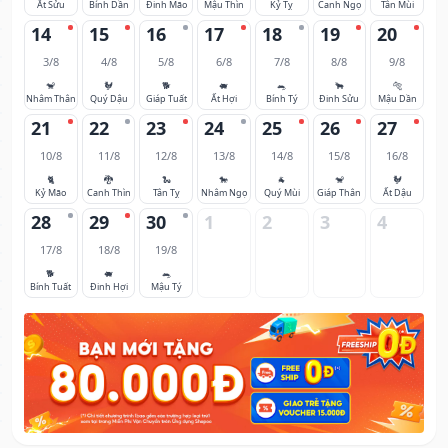
Ất Sửu
Bính Dần
Đinh Mão
Mậu Thìn
Kỷ Tỵ
Canh Ngọ
Tân Mùi
14
15
16
17
18
19
20
3/8
4/8
5/8
6/8
7/8
8/8
9/8
🐒
🐓
🐕
🐖
🐀
🐂
🐅
Nhâm Thân
Quý Dậu
Giáp Tuất
Ất Hợi
Bính Tý
Đinh Sửu
Mậu Dần
21
22
23
24
25
26
27
10/8
11/8
12/8
13/8
14/8
15/8
16/8
🐈
🐉
🐍
🐎
🐐
🐒
🐓
Kỷ Mão
Canh Thìn
Tân Tỵ
Nhâm Ngọ
Quý Mùi
Giáp Thân
Ất Dậu
28
29
30
1
2
3
4
17/8
18/8
19/8
🐕
🐖
🐀
Bính Tuất
Đinh Hợi
Mậu Tý