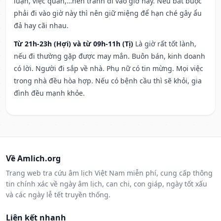
luận, việc quan,…nên tránh đi vào giờ này. Nếu bắt buộc
phải đi vào giờ này thì nên giữ miệng để hạn ché gây ẩu
đả hay cãi nhau.
Từ 21h-23h (Hợi) và từ 09h-11h (Tị)
Là giờ rất tốt lành,
nếu đi thường gặp được may mắn. Buôn bán, kinh doanh
có lời. Người đi sắp về nhà. Phụ nữ có tin mừng. Mọi việc
trong nhà đều hòa hợp. Nếu có bệnh cầu thì sẽ khỏi, gia
đình đều mạnh khỏe.
Về Amlich.org
Trang web tra cứu âm lịch Việt Nam miễn phí, cung cấp thông
tin chính xác về ngày âm lịch, can chi, con giáp, ngày tốt xấu
và các ngày lễ tết truyền thống.
Liên kết nhanh