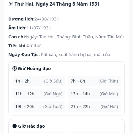
☀️ Thứ Hai, Ngày 24 Tháng 8 Năm 1931
Dương lịch:
24/08/1931
Âm lịch:
11/07/1931
Can chi:
Ngày: Tân Hợi, Tháng: Bính Thân, Năm: Tân Mùi
Tiết khí:
Xử thử
Ngày Đạo Tặc:
Rất xấu, xuất hành bị hại, mất của
⏱️ Giờ Hoàng đạo
1h – 2h
(Giờ Sửu)
7h – 8h
(Giờ Thìn)
11h – 12h
(Giờ Ngọ)
13h – 14h
(Giờ Mùi)
19h – 20h
(Giờ Tuất)
21h – 22h
(Giờ Hợi)
🌑 Giờ Hắc đạo