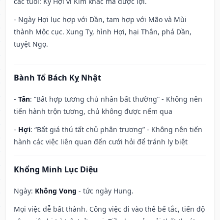
các tuổi: Kỷ Hợi vì Kim khắc mà được lợi.
- Ngày Hợi lục hợp với Dần, tam hợp với Mão và Mùi
thành Mộc cục. Xung Tỵ, hình Hợi, hại Thân, phá Dần,
tuyệt Ngọ.
Bành Tổ Bách Kỵ Nhật
-
Tân
: “Bất hợp tương chủ nhân bất thường” - Không nên
tiến hành trộn tương, chủ không được nếm qua
-
Hợi
: “Bất giá thú tất chủ phân trương” - Không nên tiến
hành các việc liên quan đến cưới hỏi để tránh ly biệt
Khổng Minh Lục Diệu
Ngày:
Không Vong
- tức ngày Hung.
Mọi việc dễ bất thành. Công việc đi vào thế bế tắc, tiến độ