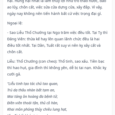
hại. Hung hại nhất là làm thủy lợi như trổ tháo nước, đào
ao lũy, chôn cất, việc sửa cửa dựng cửa, xây đắp. Vì vậy,
ngày nay không nên tiến hành bất cứ việc trọng đại gì.
Ngoại lệ
:
- Sao Liễu Thổ Chướng tại Ngọ trăm việc đều tốt. Tại Tỵ thì
Đăng Viên: thừa kế hay lên quan lãnh chức đều là hai
điều tốt nhất. Tại Dần, Tuất rất suy vi nên kỵ xây cất và
chôn cất.
Liễu: Thổ Chướng (con cheo): Thổ tinh, sao xấu. Tiền bạc
thì hao hụt, gia đình thì không yên, dễ bị tai nạn. Khắc kỵ
cưới gả.
“Liễu tinh tạo tác chủ tao quan,
Trú dạ thâu nhàn bất tạm an,
Mai táng ôn hoàng đa bệnh tử,
Điền viên thoái tận, thủ cô hàn,
Khai môn phóng thủy chiêu lung hạt,