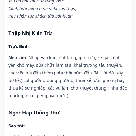
Yêu đà bối khúc tự cung loan.
Cánh hữu bổng hình nghi cẩn thận,
Phụ nhân tùy khách tẩu bất hoàn.”
Thập Nhị Kiến Trừ
Trực Bình
Nên làm
: Nhập vào kho, đặt táng, gắn cửa, kê gác, đặt
yên chỗ máy, sửa chữa làm tàu, khai trương tàu thuyền,
các việc bồi đắp thêm ( như bồi bùn, đắp đất, lót đá, xây
bờ kè.) Lót giường đóng giường, thừa kế tước phong hay
thừa kế sự nghiệp, các vụ làm cho khuyết thủng ( như đào
mương, móc giếng, xả nước.)
Ngọc Hạp Thông Thư
Sao tốt
: