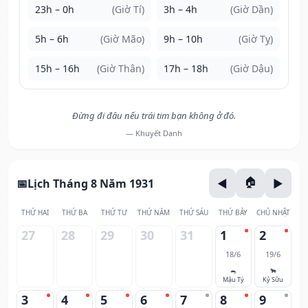
23h – 0h
(Giờ Tí)
3h – 4h
(Giờ Dần)
5h – 6h
(Giờ Mão)
9h – 10h
(Giờ Tỵ)
15h – 16h
(Giờ Thân)
17h – 18h
(Giờ Dậu)
Đừng đi đâu nếu trái tim bạn không ở đó.
— Khuyết Danh
Lịch Tháng 8 Năm 1931
THỨ HAI
THỨ BA
THỨ TƯ
THỨ NĂM
THỨ SÁU
THỨ BẢY
CHỦ NHẬT
27
28
29
30
31
1
2
18/6
19/6
🐀
🐂
Mậu Tý
Kỷ Sửu
3
4
5
6
7
8
9