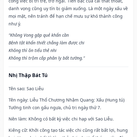
công việc bị trì trệ, trở ngại. Tiền bạc của cải thất thoát,
danh vọng cũng uy tín bị giảm xuống. Là một ngày xấu về
mọi mặt, nên tránh để hạn chế mưu sự khó thành công
như ý.
“Không Vong gặp quẻ khẩn cần
Bệnh tật khẩn thiết chẳng làm được chi
Không thì ôn tiểu thê nhi
Không thì trộm cắp phân ly bất tường.”
Nhị Thập Bát Tú
Tên sao
: Sao Liễu
Tên ngày
: Liễu Thổ Chương Nhậm Quang: Xấu (Hung tú)
Tướng tinh con gấu ngựa, chủ trị ngày thứ 7.
Nên làm
: Không có bất kỳ việc chi hạp với Sao Liễu.
Kiêng cữ
: Khởi công tạo tác việc chi cũng rất bất lợi, hung