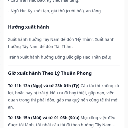
- Câu Trận Hắc Đạo: Kỵ việc mai táng.
- Ngũ Hư: Kỵ khởi tạo, giá thú (cưới hỏi), an táng.
Hướng xuất hành
Xuất hành hướng Tây Nam để đón 'Hỷ Thần'. Xuất hành
hướng Tây Nam để đón 'Tài Thần'.
Tránh xuất hành hướng Đông Bắc gặp Hạc Thần (xấu)
Giờ xuất hành Theo Lý Thuần Phong
Từ 11h-13h (Ngọ) và từ 23h-01h (Tý)
Cầu tài thì không có
lợi, hoặc hay bị trái ý. Nếu ra đi hay thiệt, gặp nạn, việc
quan trọng thì phải đòn, gặp ma quỷ nên cúng tế thì mới
an.
Từ 13h-15h (Mùi) và từ 01-03h (Sửu)
Mọi công việc đều
được tốt lành, tốt nhất cầu tài đi theo hướng Tây Nam –