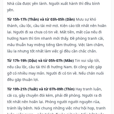
Nhà cửa được yên lành. Người xuất hành thì đều bình
yên.
Từ 15h-17h (Thân) và từ 03h-05h (Dần)
Mưu sự khó
thành, cầu lộc, cầu tài mờ mịt. Kiện cáo tốt nhất nên hoãn
lại. Người đi xa chưa có tin về. Mất tiền, mất của nếu đi
hướng Nam thì tìm nhanh mới thấy. Đề phòng tranh cãi,
mâu thuẫn hay miệng tiếng tầm thường. Việc làm chậm,
lâu la nhưng tốt nhất làm việc gì đều cần chắc chắn.
Từ 17h-19h (Dậu) và từ 05h-07h (Mão)
Tin vui sắp tới,
nếu cầu lộc, cầu tài thì đi hướng Nam. Đi công việc gặp
gỡ có nhiều may mắn. Người đi có tin về. Nếu chăn nuôi
đều gặp thuận lợi.
Từ 19h-21h (Tuất) và từ 07h-09h (Thìn)
Hay tranh luận,
cãi cọ, gây chuyện đói kém, phải đề phòng. Người ra đi
tốt nhất nên hoãn lại. Phòng người người nguyền rủa,
tránh lây bệnh. Nói chung những việc như hội họp, tranh