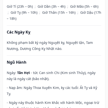
Giờ Tí (23h – 0h)
;
Giờ Dần (3h – 4h)
;
Giờ Mão (5h – 6h)
;
Giờ Tỵ (9h – 10h)
;
Giờ Thân (15h – 16h)
;
Giờ Dậu (17h
– 18h)
Các Ngày Kỵ
Không phạm bất kỳ ngày Nguyệt kỵ, Nguyệt tận, Tam
Nương, Dương Công Kỵ Nhật nào.
Ngũ Hành
Ngày:
Tân Hợi
- tức Can sinh Chi (Kim sinh Thủy), ngày
này là ngày cát (bảo nhật).
- Nạp âm: Ngày Thoa Xuyến Kim, kỵ các tuổi: Ất Tỵ và Kỷ
Tỵ.
- Ngày này thuộc hành Kim khắc với hành Mộc, ngoại trừ