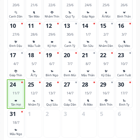
20/6
21/6
22/6
23/6
24/6
25/6
26/6
🐅
🐈
🐉
🐍
🐎
🐐
🐒
Canh Dần
Tân Mão
Nhâm Thìn
Quý Tỵ
Giáp Ngọ
Ất Mùi
Bính Thân
10
11
12
13
14
15
16
27/6
28/6
29/6
30/6
1/7
2/7
3/7
🐓
🐕
🐖
🐀
🐂
🐅
🐈
Đinh Dậu
Mậu Tuất
Kỷ Hợi
Canh Tý
Tân Sửu
Nhâm Dần
Quý Mão
17
18
19
20
21
22
23
4/7
5/7
6/7
7/7
8/7
9/7
10/7
🐉
🐍
🐎
🐐
🐒
🐓
🐕
Giáp Thìn
Ất Tỵ
Bính Ngọ
Đinh Mùi
Mậu Thân
Kỷ Dậu
Canh Tuất
24
25
26
27
28
29
30
11/7
12/7
13/7
14/7
15/7
16/7
17/7
🐖
🐀
🐂
🐅
🐈
🐉
🐍
Tân Hợi
Nhâm Tý
Quý Sửu
Giáp Dần
Ất Mão
Bính Thìn
Đinh Tỵ
31
1
2
3
4
5
6
18/7
🐎
Mậu Ngọ