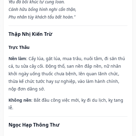
Yêu đà bối khúc tự cung loan.
Cánh hữu bổng hình nghi cẩn thận,
Phụ nhân tùy khách tẩu bất hoàn.”
Thập Nhị Kiến Trừ
Trực Thâu
Nên làm
: Cấy lúa, gặt lúa, mua trâu, nuôi tằm, đi săn thú
cá, tu sửa cây cối. Động thổ, san nền đắp nền, nữ nhân
khởi ngày uống thuốc chưa bệnh, lên quan lãnh chức,
thừa kế chức tước hay sự nghiệp, vào làm hành chính,
nộp đơn dâng sớ.
Không nên
: Bắt đầu công việc mới, kỵ đi du lịch, kỵ tang
lễ.
Ngọc Hạp Thông Thư