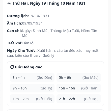
☀️ Thứ Hai, Ngày 19 Tháng 10 Năm 1931
Dương lịch:
19/10/1931
Âm lịch:
09/09/1931
Can chi:
Ngày: Đinh Mùi, Tháng: Mậu Tuất, Năm: Tân
Mùi
Tiết khí:
Hàn lộ
Ngày Chu Tước:
Xuất hành, cầu tài đều xấu, hay mất
của, kiện cáo thua vì đuối lý
⏱️ Giờ Hoàng đạo
3h – 4h
(Giờ Dần)
5h – 6h
(Giờ Mão)
9h – 10h
(Giờ Tỵ)
15h – 16h
(Giờ Thân)
19h – 20h
(Giờ Tuất)
21h – 22h
(Giờ Hợi)