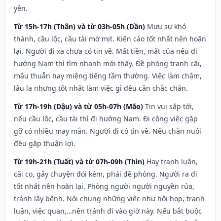
yên.
Từ 15h-17h (Thân) và từ 03h-05h (Dần)
Mưu sự khó
thành, cầu lộc, cầu tài mờ mịt. Kiện cáo tốt nhất nên hoãn
lại. Người đi xa chưa có tin về. Mất tiền, mất của nếu đi
hướng Nam thì tìm nhanh mới thấy. Đề phòng tranh cãi,
mâu thuẫn hay miệng tiếng tầm thường. Việc làm chậm,
lâu la nhưng tốt nhất làm việc gì đều cần chắc chắn.
Từ 17h-19h (Dậu) và từ 05h-07h (Mão)
Tin vui sắp tới,
nếu cầu lộc, cầu tài thì đi hướng Nam. Đi công việc gặp
gỡ có nhiều may mắn. Người đi có tin về. Nếu chăn nuôi
đều gặp thuận lợi.
Từ 19h-21h (Tuất) và từ 07h-09h (Thìn)
Hay tranh luận,
cãi cọ, gây chuyện đói kém, phải đề phòng. Người ra đi
tốt nhất nên hoãn lại. Phòng người người nguyền rủa,
tránh lây bệnh. Nói chung những việc như hội họp, tranh
luận, việc quan,…nên tránh đi vào giờ này. Nếu bắt buộc