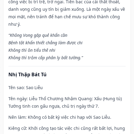
công việc bị trì trệ, trở ngại. Tiền bạc của cải thất thoát,
danh vọng cũng uy tín bị giảm xuống. Là một ngày xấu về
mọi mặt, nên tránh để hạn chế mưu sự khó thành công
như ý.
“Không Vong gặp quẻ khẩn cần
Bệnh tật khẩn thiết chẳng làm được chi
Không thì ôn tiểu thê nhi
Không thì trộm cắp phân ly bất tường.”
Nhị Thập Bát Tú
Tên sao
: Sao Liễu
Tên ngày
: Liễu Thổ Chương Nhậm Quang: Xấu (Hung tú)
Tướng tinh con gấu ngựa, chủ trị ngày thứ 7.
Nên làm
: Không có bất kỳ việc chi hạp với Sao Liễu.
Kiêng cữ
: Khởi công tạo tác việc chi cũng rất bất lợi, hung