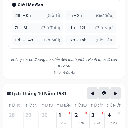
🌑 Giờ Hắc đạo
23h – 0h
(Giờ Tí)
1h – 2h
(Giờ Sửu)
7h – 8h
(Giờ Thìn)
11h – 12h
(Giờ Ngọ)
13h – 14h
(Giờ Mùi)
17h – 18h
(Giờ Dậu)
Không có con đường nào dẫn đến hạnh phúc. Hạnh phúc là con
đường.
— Thích Nhất Hạnh
Lịch Tháng 10 Năm 1931
THỨ HAI
THỨ BA
THỨ TƯ
THỨ NĂM
THỨ SÁU
THỨ BẢY
CHỦ NHẬT
28
29
30
1
2
3
4
20/8
21/8
22/8
23/8