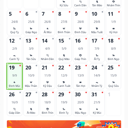
🐂
🐅
🐈
🐉
Kỷ Sửu
Canh Dần
Tân Mão
Nhâm Thìn
5
6
7
8
9
10
11
24/8
25/8
26/8
27/8
28/8
29/8
1/9
🐍
🐎
🐐
🐒
🐓
🐕
🐖
Quý Tỵ
Giáp Ngọ
Ất Mùi
Bính Thân
Đinh Dậu
Mậu Tuất
Kỷ Hợi
12
13
14
15
16
17
18
2/9
3/9
4/9
5/9
6/9
7/9
8/9
🐀
🐂
🐅
🐈
🐉
🐍
🐎
Canh Tý
Tân Sửu
Nhâm Dần
Quý Mão
Giáp Thìn
Ất Tỵ
Bính Ngọ
19
20
21
22
23
24
25
9/9
10/9
11/9
12/9
13/9
14/9
15/9
🐐
🐒
🐓
🐕
🐖
🐀
🐂
Đinh Mùi
Mậu Thân
Kỷ Dậu
Canh Tuất
Tân Hợi
Nhâm Tý
Quý Sửu
26
27
28
29
30
31
1
16/9
17/9
18/9
19/9
20/9
21/9
🐅
🐈
🐉
🐍
🐎
🐐
Giáp Dần
Ất Mão
Bính Thìn
Đinh Tỵ
Mậu Ngọ
Kỷ Mùi