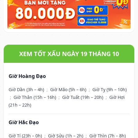
XEM TỐT XẤU NGÀY 19 THÁNG 10
Giờ Hoàng Đạo
Giờ Dần (3h – 4h)
;
Giờ Mão (5h – 6h)
;
Giờ Tỵ (9h – 10h)
;
Giờ Thân (15h – 16h)
;
Giờ Tuất (19h – 20h)
;
Giờ Hợi
(21h – 22h)
Giờ Hắc Đạo
Giờ Tí (23h – 0h)
;
Giờ Sửu (1h – 2h)
;
Giờ Thìn (7h – 8h)