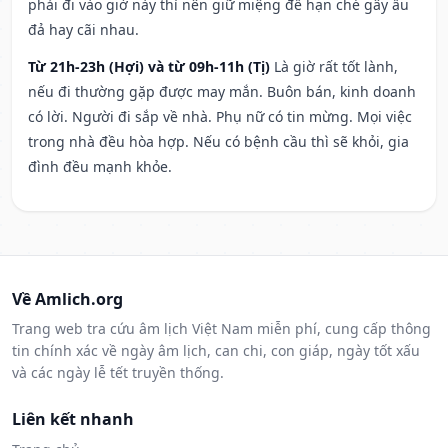
phải đi vào giờ này thì nên giữ miệng để hạn ché gây ẩu
đả hay cãi nhau.
Từ 21h-23h (Hợi) và từ 09h-11h (Tị)
Là giờ rất tốt lành,
nếu đi thường gặp được may mắn. Buôn bán, kinh doanh
có lời. Người đi sắp về nhà. Phụ nữ có tin mừng. Mọi việc
trong nhà đều hòa hợp. Nếu có bệnh cầu thì sẽ khỏi, gia
đình đều mạnh khỏe.
Về Amlich.org
Trang web tra cứu âm lịch Việt Nam miễn phí, cung cấp thông
tin chính xác về ngày âm lịch, can chi, con giáp, ngày tốt xấu
và các ngày lễ tết truyền thống.
Liên kết nhanh