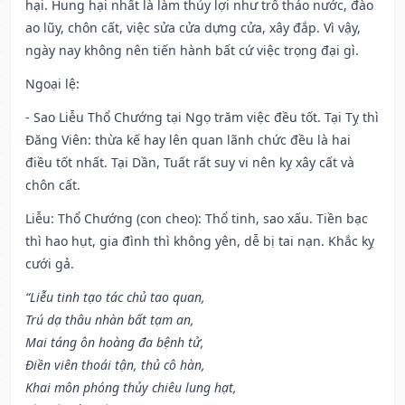
hại. Hung hại nhất là làm thủy lợi như trổ tháo nước, đào
ao lũy, chôn cất, việc sửa cửa dựng cửa, xây đắp. Vì vậy,
ngày nay không nên tiến hành bất cứ việc trọng đại gì.
Ngoại lệ
:
- Sao Liễu Thổ Chướng tại Ngọ trăm việc đều tốt. Tại Tỵ thì
Đăng Viên: thừa kế hay lên quan lãnh chức đều là hai
điều tốt nhất. Tại Dần, Tuất rất suy vi nên kỵ xây cất và
chôn cất.
Liễu: Thổ Chướng (con cheo): Thổ tinh, sao xấu. Tiền bạc
thì hao hụt, gia đình thì không yên, dễ bị tai nạn. Khắc kỵ
cưới gả.
“Liễu tinh tạo tác chủ tao quan,
Trú dạ thâu nhàn bất tạm an,
Mai táng ôn hoàng đa bệnh tử,
Điền viên thoái tận, thủ cô hàn,
Khai môn phóng thủy chiêu lung hạt,