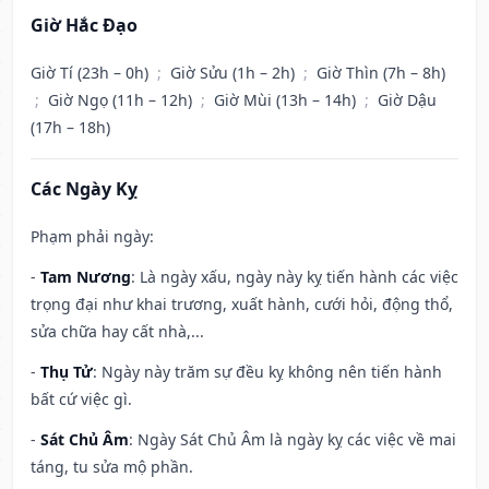
Giờ Hắc Đạo
Giờ Tí (23h – 0h)
;
Giờ Sửu (1h – 2h)
;
Giờ Thìn (7h – 8h)
;
Giờ Ngọ (11h – 12h)
;
Giờ Mùi (13h – 14h)
;
Giờ Dậu
(17h – 18h)
Các Ngày Kỵ
Phạm phải ngày:
-
Tam Nương
: Là ngày xấu, ngày này kỵ tiến hành các việc
trọng đại như khai trương, xuất hành, cưới hỏi, động thổ,
sửa chữa hay cất nhà,...
-
Thụ Tử
: Ngày này trăm sự đều kỵ không nên tiến hành
bất cứ việc gì.
-
Sát Chủ Âm
: Ngày Sát Chủ Âm là ngày kỵ các việc về mai
táng, tu sửa mộ phần.