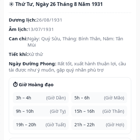
☀️ Thứ Tư, Ngày 26 Tháng 8 Năm 1931
Dương lịch:
26/08/1931
Âm lịch:
13/07/1931
Can chi:
Ngày: Quý Sửu, Tháng: Bính Thân, Năm: Tân
Mùi
Tiết khí:
Xử thử
Ngày Đường Phong:
Rất tốt, xuất hành thuận lợi, cầu
tài được như ý muốn, gặp quý nhân phù trợ
⏱️ Giờ Hoàng đạo
3h – 4h
(Giờ Dần)
5h – 6h
(Giờ Mão)
9h – 10h
(Giờ Tỵ)
15h – 16h
(Giờ Thân)
19h – 20h
(Giờ Tuất)
21h – 22h
(Giờ Hợi)