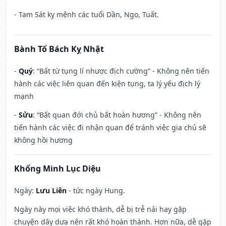
- Tam Sát kỵ mệnh các tuổi Dần, Ngọ, Tuất.
Bành Tổ Bách Kỵ Nhật
-
Quý
: “Bất từ tụng lí nhược địch cường” - Không nên tiến
hành các việc liên quan đến kiện tụng, ta lý yếu địch lý
mạnh
-
Sửu
: “Bất quan đới chủ bất hoàn hương” - Không nên
tiến hành các việc đi nhận quan để tránh việc gia chủ sẽ
không hồi hương
Khổng Minh Lục Diệu
Ngày:
Lưu Liên
- tức ngày Hung.
Ngày này mọi việc khó thành, dễ bị trễ nải hay gặp
chuyện dây dưa nên rất khó hoàn thành. Hơn nữa, dễ gặp