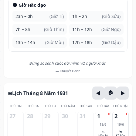
🌑 Giờ Hắc đạo
23h – 0h
(Giờ Tí)
1h – 2h
(Giờ Sửu)
7h – 8h
(Giờ Thìn)
11h – 12h
(Giờ Ngọ)
13h – 14h
(Giờ Mùi)
17h – 18h
(Giờ Dậu)
Đừng so sánh cuộc đời mình với người khác.
— Khuyết Danh
Lịch Tháng 8 Năm 1931
THỨ HAI
THỨ BA
THỨ TƯ
THỨ NĂM
THỨ SÁU
THỨ BẢY
CHỦ NHẬT
27
28
29
30
31
1
2
18/6
19/6
🐀
🐂
Mậu Tý
Kỷ Sửu