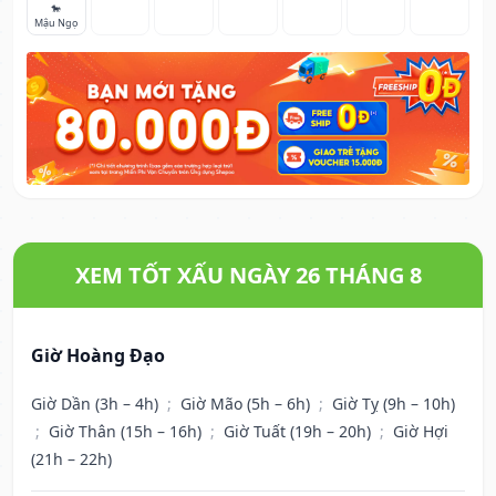
🐎
Mậu Ngọ
XEM TỐT XẤU NGÀY 26 THÁNG 8
Giờ Hoàng Đạo
Giờ Dần (3h – 4h)
;
Giờ Mão (5h – 6h)
;
Giờ Tỵ (9h – 10h)
;
Giờ Thân (15h – 16h)
;
Giờ Tuất (19h – 20h)
;
Giờ Hợi
(21h – 22h)