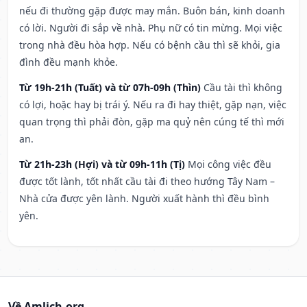
nếu đi thường gặp được may mắn. Buôn bán, kinh doanh
có lời. Người đi sắp về nhà. Phụ nữ có tin mừng. Mọi việc
trong nhà đều hòa hợp. Nếu có bệnh cầu thì sẽ khỏi, gia
đình đều mạnh khỏe.
Từ 19h-21h (Tuất) và từ 07h-09h (Thìn)
Cầu tài thì không
có lợi, hoặc hay bị trái ý. Nếu ra đi hay thiệt, gặp nạn, việc
quan trọng thì phải đòn, gặp ma quỷ nên cúng tế thì mới
an.
Từ 21h-23h (Hợi) và từ 09h-11h (Tị)
Mọi công việc đều
được tốt lành, tốt nhất cầu tài đi theo hướng Tây Nam –
Nhà cửa được yên lành. Người xuất hành thì đều bình
yên.
Về Amlich.org