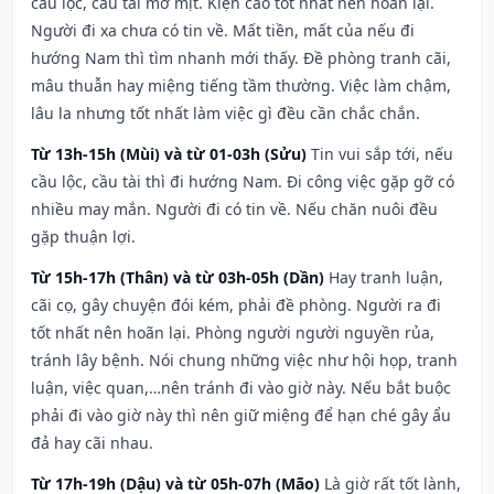
cầu lộc, cầu tài mờ mịt. Kiện cáo tốt nhất nên hoãn lại.
Người đi xa chưa có tin về. Mất tiền, mất của nếu đi
hướng Nam thì tìm nhanh mới thấy. Đề phòng tranh cãi,
mâu thuẫn hay miệng tiếng tầm thường. Việc làm chậm,
lâu la nhưng tốt nhất làm việc gì đều cần chắc chắn.
Từ 13h-15h (Mùi) và từ 01-03h (Sửu)
Tin vui sắp tới, nếu
cầu lộc, cầu tài thì đi hướng Nam. Đi công việc gặp gỡ có
nhiều may mắn. Người đi có tin về. Nếu chăn nuôi đều
gặp thuận lợi.
Từ 15h-17h (Thân) và từ 03h-05h (Dần)
Hay tranh luận,
cãi cọ, gây chuyện đói kém, phải đề phòng. Người ra đi
tốt nhất nên hoãn lại. Phòng người người nguyền rủa,
tránh lây bệnh. Nói chung những việc như hội họp, tranh
luận, việc quan,…nên tránh đi vào giờ này. Nếu bắt buộc
phải đi vào giờ này thì nên giữ miệng để hạn ché gây ẩu
đả hay cãi nhau.
Từ 17h-19h (Dậu) và từ 05h-07h (Mão)
Là giờ rất tốt lành,