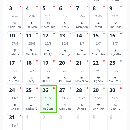
3
4
5
6
7
8
9
20/6
21/6
22/6
23/6
24/6
25/6
26/6
🐅
🐈
🐉
🐍
🐎
🐐
🐒
Canh Dần
Tân Mão
Nhâm Thìn
Quý Tỵ
Giáp Ngọ
Ất Mùi
Bính Thân
10
11
12
13
14
15
16
27/6
28/6
29/6
30/6
1/7
2/7
3/7
🐓
🐕
🐖
🐀
🐂
🐅
🐈
Đinh Dậu
Mậu Tuất
Kỷ Hợi
Canh Tý
Tân Sửu
Nhâm Dần
Quý Mão
17
18
19
20
21
22
23
4/7
5/7
6/7
7/7
8/7
9/7
10/7
🐉
🐍
🐎
🐐
🐒
🐓
🐕
Giáp Thìn
Ất Tỵ
Bính Ngọ
Đinh Mùi
Mậu Thân
Kỷ Dậu
Canh Tuất
24
25
26
27
28
29
30
11/7
12/7
13/7
14/7
15/7
16/7
17/7
🐖
🐀
🐂
🐅
🐈
🐉
🐍
Tân Hợi
Nhâm Tý
Quý Sửu
Giáp Dần
Ất Mão
Bính Thìn
Đinh Tỵ
31
1
2
3
4
5
6
18/7