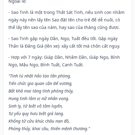
Ngoại lệ
:
- Sao Tinh là một trong Thất Sát Tinh, nếu sinh con nhằm
ngày này nên lấy tên Sao đặt tên cho trẻ để dễ nuôi, có
thể lấy tên sao của năm, hay sao của tháng cũng được.
- Sao Tinh gặp ngày Dần, Ngọ, Tuất đều tốt. Gặp ngày
Thân là Đăng Giá (lên xe): xây cất tốt mà chôn cất nguy.
- Hợp với 7 ngày: Giáp Dần, Nhâm Dần, Giáp Ngọ, Bính
Ngọ, Mậu Ngọ, Bính Tuất, Canh Tuất.
“Tinh tú nhật hảo tạo tân phòng,
Tiến chức gia quan cận Đế vương,
Bất khả mai táng tính phóng thủy,
Hung tinh lâm vị nữ nhân vong.
Sinh ly, tử biệt vô tâm luyến,
Tự yếu quy hưu biệt giá lang.
Khổng tử cửu khúc châu nan độ,
Phóng thủy, khai câu, thiên mệnh thương.”