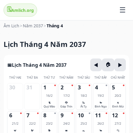
🗓️
Amlich.org
Âm Lịch
>
Năm 2037
>
Tháng 4
Lịch Tháng 4 Năm 2037
Lịch Tháng 4 Năm 2037
THỨ HAI
THỨ BA
THỨ TƯ
THỨ NĂM
THỨ SÁU
THỨ BẢY
CHỦ NHẬT
30
31
1
2
3
4
5
16/2
17/2
18/2
19/2
20/2
🐈
🐉
🐍
🐎
🐐
Quý Mão
Giáp Thìn
Ất Tỵ
Bính Ngọ
Đinh Mùi
6
7
8
9
10
11
12
21/2
22/2
23/2
24/2
25/2
26/2
27/2
🐒
🐓
🐕
🐖
🐀
🐂
🐅