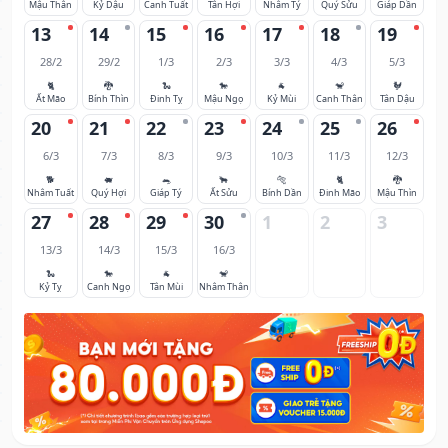
Mậu Thân
Kỷ Dậu
Canh Tuất
Tân Hợi
Nhâm Tý
Quý Sửu
Giáp Dần
13
14
15
16
17
18
19
28/2
29/2
1/3
2/3
3/3
4/3
5/3
🐈
🐉
🐍
🐎
🐐
🐒
🐓
Ất Mão
Bính Thìn
Đinh Tỵ
Mậu Ngọ
Kỷ Mùi
Canh Thân
Tân Dậu
20
21
22
23
24
25
26
6/3
7/3
8/3
9/3
10/3
11/3
12/3
🐕
🐖
🐀
🐂
🐅
🐈
🐉
Nhâm Tuất
Quý Hợi
Giáp Tý
Ất Sửu
Bính Dần
Đinh Mão
Mậu Thìn
27
28
29
30
1
2
3
13/3
14/3
15/3
16/3
🐍
🐎
🐐
🐒
Kỷ Tỵ
Canh Ngọ
Tân Mùi
Nhâm Thân