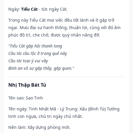
Ngày:
Tiểu Cát
- tức ngày Cát.
Trong này Tiểu Cát mọi việc đều tốt lành và ít gặp trở
ngại. Mưu đại sự hanh thông, thuận lợi, cùng với đó âm
phúc độ trì, che chở, được quý nhân nâng đỡ.
“Tiểu Cát gặp hội thanh long
Cầu tài cầu lộc ở trong quẻ này
Cầu tài toại ý vui vầy
Bình an vô sự gặp thầy, gặp quen.”
Nhị Thập Bát Tú
Tên sao
: Sao Tinh
Tên ngày
: Tinh Nhật Mã - Lý Trung: Xấu (Bình Tú) Tướng
tinh con ngựa, chủ trị ngày chủ nhật.
Nên làm
: Xây dựng phòng mới.