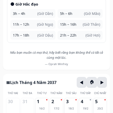
🌑 Giờ Hắc đạo
3h – 4h
(Giờ Dần)
5h – 6h
(Giờ Mão)
11h – 12h
(Giờ Ngọ)
15h – 16h
(Giờ Thân)
17h – 18h
(Giờ Dậu)
21h – 22h
(Giờ Hợi)
Nếu bạn muốn có mọi thứ, hãy biết rằng bạn không thể có tất cả
cùng một lúc.
— Oprah Winfrey
Lịch Tháng 4 Năm 2037
THỨ HAI
THỨ BA
THỨ TƯ
THỨ NĂM
THỨ SÁU
THỨ BẢY
CHỦ NHẬT
30
31
1
2
3
4
5
16/2
17/2
18/2
19/2
20/2