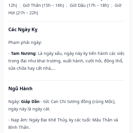
12h)
;
Giờ Thân (15h – 16h)
;
Giờ Dậu (17h – 18h)
;
Giờ
Hợi (21h – 22h)
Các Ngày Kỵ
Phạm phải ngày:
-
Tam Nương
: Là ngày xấu, ngày này kỵ tiến hành các việc
trọng đại như khai trương, xuất hành, cưới hỏi, động thổ,
sửa chữa hay cất nhà,...
Ngũ Hành
Ngày:
Giáp Dần
- tức Can Chi tương đồng (cùng Mộc),
ngày này là ngày cát.
- Nạp âm: Ngày Đại Khê Thủy, kỵ các tuổi: Mậu Thân và
Bính Thân.