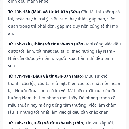
đình đều mạnh khỏe.
Từ 13h-15h (Mùi) và từ 01-03h (Sửu)
Cầu tài thì không có
lợi, hoặc hay bị trái ý. Nếu ra đi hay thiệt, gặp nạn, việc
quan trọng thì phải đòn, gặp ma quỷ nên cúng tế thì mới
an.
Từ 15h-17h (Thân) và từ 03h-05h (Dần)
Mọi công việc đều
được tốt lành, tốt nhất cầu tài đi theo hướng Tây Nam –
Nhà cửa được yên lành. Người xuất hành thì đều bình
yên.
Từ 17h-19h (Dậu) và từ 05h-07h (Mão)
Mưu sự khó
thành, cầu lộc, cầu tài mờ mịt. Kiện cáo tốt nhất nên hoãn
lại. Người đi xa chưa có tin về. Mất tiền, mất của nếu đi
hướng Nam thì tìm nhanh mới thấy. Đề phòng tranh cãi,
mâu thuẫn hay miệng tiếng tầm thường. Việc làm chậm,
lâu la nhưng tốt nhất làm việc gì đều cần chắc chắn.
Từ 19h-21h (Tuất) và từ 07h-09h (Thìn)
Tin vui sắp tới,