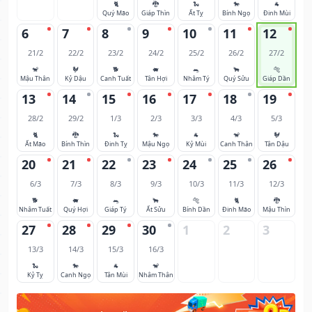
🐈
🐉
🐍
🐎
🐐
Quý Mão
Giáp Thìn
Ất Tỵ
Bính Ngọ
Đinh Mùi
6
7
8
9
10
11
12
21/2
22/2
23/2
24/2
25/2
26/2
27/2
🐒
🐓
🐕
🐖
🐀
🐂
🐅
Mậu Thân
Kỷ Dậu
Canh Tuất
Tân Hợi
Nhâm Tý
Quý Sửu
Giáp Dần
13
14
15
16
17
18
19
28/2
29/2
1/3
2/3
3/3
4/3
5/3
🐈
🐉
🐍
🐎
🐐
🐒
🐓
Ất Mão
Bính Thìn
Đinh Tỵ
Mậu Ngọ
Kỷ Mùi
Canh Thân
Tân Dậu
20
21
22
23
24
25
26
6/3
7/3
8/3
9/3
10/3
11/3
12/3
🐕
🐖
🐀
🐂
🐅
🐈
🐉
Nhâm Tuất
Quý Hợi
Giáp Tý
Ất Sửu
Bính Dần
Đinh Mão
Mậu Thìn
27
28
29
30
1
2
3
13/3
14/3
15/3
16/3
🐍
🐎
🐐
🐒
Kỷ Tỵ
Canh Ngọ
Tân Mùi
Nhâm Thân