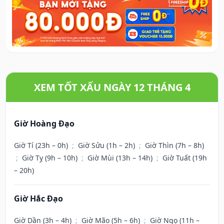
XEM TỐT XẤU NGÀY 12 THÁNG 4
Giờ Hoàng Đạo
Giờ Tí (23h – 0h)
;
Giờ Sửu (1h – 2h)
;
Giờ Thìn (7h – 8h)
;
Giờ Tỵ (9h – 10h)
;
Giờ Mùi (13h – 14h)
;
Giờ Tuất (19h
– 20h)
Giờ Hắc Đạo
Giờ Dần (3h – 4h)
;
Giờ Mão (5h – 6h)
;
Giờ Ngọ (11h –