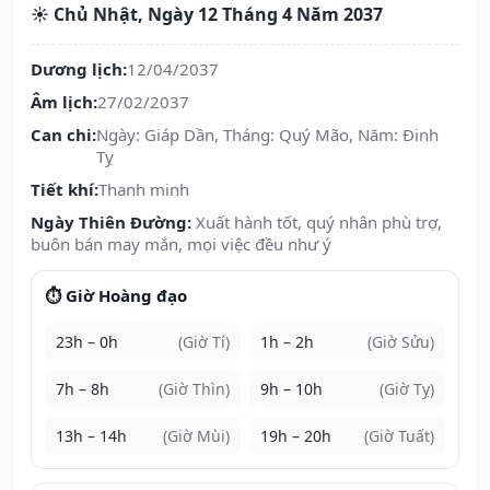
☀️ Chủ Nhật, Ngày 12 Tháng 4 Năm 2037
Dương lịch:
12/04/2037
Âm lịch:
27/02/2037
Can chi:
Ngày: Giáp Dần, Tháng: Quý Mão, Năm: Đinh
Tỵ
Tiết khí:
Thanh minh
Ngày Thiên Đường:
Xuất hành tốt, quý nhân phù trợ,
buôn bán may mắn, mọi việc đều như ý
⏱️ Giờ Hoàng đạo
23h – 0h
(Giờ Tí)
1h – 2h
(Giờ Sửu)
7h – 8h
(Giờ Thìn)
9h – 10h
(Giờ Tỵ)
13h – 14h
(Giờ Mùi)
19h – 20h
(Giờ Tuất)