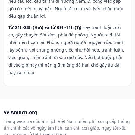
nếu cầu lộc, cầu tài thì đi hướng Nam. Đi công việc gặp
gỡ có nhiều may mắn. Người đi có tin về. Nếu chăn nuôi
đều gặp thuận lợi.
Từ 21h-23h (Hợi) và từ 09h-11h (Tị)
Hay tranh luận, cãi
cọ, gây chuyện đói kém, phải đề phòng. Người ra đi tốt
nhất nên hoãn lại. Phòng người người nguyền rủa, tránh
lây bệnh. Nói chung những việc như hội họp, tranh luận,
việc quan,…nên tránh đi vào giờ này. Nếu bắt buộc phải
đi vào giờ này thì nên giữ miệng để hạn ché gây ẩu đả
hay cãi nhau.
Về Amlich.org
Trang web tra cứu âm lịch Việt Nam miễn phí, cung cấp thông
tin chính xác về ngày âm lịch, can chi, con giáp, ngày tốt xấu
và các ngày lễ tết truyền thống.