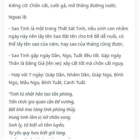
Kiêng cữ
: Chôn cất, cưới gả, mở thông đường nước.
Ngoại lệ
:
- Sao Tinh là một trong Thất Sát Tinh, nếu sinh con nhằm
ngày này nên lấy tên Sao đặt tên cho trẻ để dễ nuôi, có
thể lấy tên sao của năm, hay sao của tháng cũng được.
- Sao Tinh gặp ngày Dần, Ngọ, Tuất đều tốt. Gặp ngày
Thân là Đăng Giá (lên xe): xây cất tốt mà chôn cất nguy.
- Hợp với 7 ngày: Giáp Dần, Nhâm Dần, Giáp Ngọ, Bính
Ngọ, Mậu Ngọ, Bính Tuất, Canh Tuất.
“Tinh tú nhật hảo tạo tân phòng,
Tiến chức gia quan cận Đế vương,
Bất khả mai táng tính phóng thủy,
Hung tinh lâm vị nữ nhân vong.
Sinh ly, tử biệt vô tâm luyến,
Tự yếu quy hưu biệt giá lang.