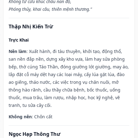
Khổng tử cửu khúc châu nan độ,
Phóng thủy, khai câu, thiên mệnh thương.”
Thập Nhị Kiến Trừ
Trực Khai
Nên làm
: Xuất hành, đi tàu thuyền, khởi tạo, động thổ,
san nền đắp nền, dựng xây kho vựa, làm hay sửa phòng
bếp, thờ cúng Táo Thần, đóng giường lót giường, may áo,
lắp đặt cỗ máy dệt hay các loại máy, cấy lúa gặt lúa, đào
ao giếng, tháo nước, các việc trong vụ chăn nuôi, mở
thông hào rãnh, cầu thầy chữa bệnh, bốc thuốc, uống
thuốc, mua trâu, làm rượu, nhập học, học kỹ nghệ, vẽ
tranh, tu sửa cây cối.
Không nên
: Chôn cất
Ngọc Hạp Thông Thư