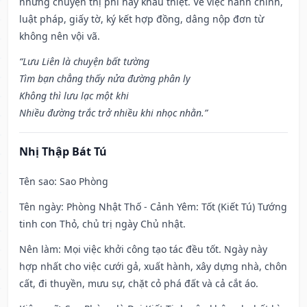
những chuyện thị phi hay khẩu thiệt. Về việc hành chính,
luật pháp, giấy tờ, ký kết hợp đồng, dâng nộp đơn từ
không nên vội vã.
“Lưu Liên là chuyện bất tường
Tìm bạn chẳng thấy nửa đường phân ly
Không thì lưu lạc một khi
Nhiều đường trắc trở nhiều khi nhọc nhằn.”
Nhị Thập Bát Tú
Tên sao
: Sao Phòng
Tên ngày
: Phòng Nhật Thố - Cảnh Yêm: Tốt (Kiết Tú) Tướng
tinh con Thỏ, chủ trị ngày Chủ nhật.
Nên làm
: Mọi việc khởi công tạo tác đều tốt. Ngày này
hợp nhất cho việc cưới gả, xuất hành, xây dựng nhà, chôn
cất, đi thuyền, mưu sự, chặt cỏ phá đất và cả cắt áo.