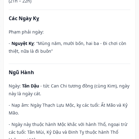
(21h – 22h)
Các Ngày Kỵ
Phạm phải ngày:
-
Nguyệt Kỵ
: “Mùng năm, mười bốn, hai ba - Đi chơi còn
thiệt, nữa là đi buôn”
Ngũ Hành
Ngày:
Tân Dậu
- tức Can Chi tương đồng (cùng Kim), ngày
này là ngày cát.
- Nạp âm: Ngày Thạch Lựu Mộc, kỵ các tuổi: Ất Mão và Kỷ
Mão.
- Ngày này thuộc hành Mộc khắc với hành Thổ, ngoại trừ
các tuổi: Tân Mùi, Kỷ Dậu và Đinh Tỵ thuộc hành Thổ