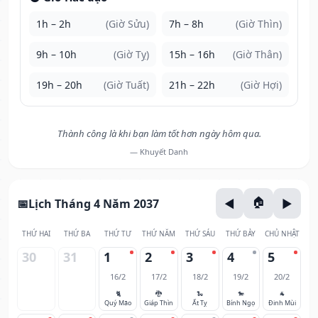
1h – 2h
(Giờ Sửu)
7h – 8h
(Giờ Thìn)
9h – 10h
(Giờ Tỵ)
15h – 16h
(Giờ Thân)
19h – 20h
(Giờ Tuất)
21h – 22h
(Giờ Hợi)
Thành công là khi bạn làm tốt hơn ngày hôm qua.
— Khuyết Danh
Lịch Tháng 4 Năm 2037
THỨ HAI
THỨ BA
THỨ TƯ
THỨ NĂM
THỨ SÁU
THỨ BẢY
CHỦ NHẬT
30
31
1
2
3
4
5
16/2
17/2
18/2
19/2
20/2
🐈
🐉
🐍
🐎
🐐
Quý Mão
Giáp Thìn
Ất Tỵ
Bính Ngọ
Đinh Mùi