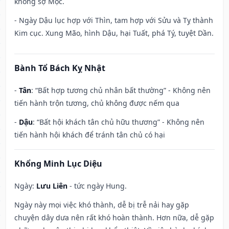
không sợ Mộc.
- Ngày Dậu lục hợp với Thìn, tam hợp với Sửu và Tỵ thành
Kim cục. Xung Mão, hình Dậu, hại Tuất, phá Tý, tuyệt Dần.
Bành Tổ Bách Kỵ Nhật
-
Tân
: “Bất hợp tương chủ nhân bất thường” - Không nên
tiến hành trộn tương, chủ không được nếm qua
-
Dậu
: “Bất hội khách tân chủ hữu thương” - Không nên
tiến hành hội khách để tránh tân chủ có hại
Khổng Minh Lục Diệu
Ngày:
Lưu Liên
- tức ngày Hung.
Ngày này mọi việc khó thành, dễ bị trễ nải hay gặp
chuyện dây dưa nên rất khó hoàn thành. Hơn nữa, dễ gặp