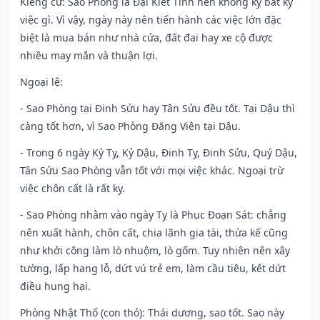
Kiêng cữ
: Sao Phòng là Đại Kiết Tinh nên không kỵ bất kỳ
việc gì. Vì vậy, ngày này nên tiến hành các việc lớn đặc
biệt là mua bán như nhà cửa, đất đai hay xe cộ được
nhiều may mắn và thuận lợi.
Ngoại lệ
:
- Sao Phòng tại Đinh Sửu hay Tân Sửu đều tốt. Tại Dậu thì
càng tốt hơn, vì Sao Phòng Đăng Viên tại Dậu.
- Trong 6 ngày Kỷ Tỵ, Kỷ Dậu, Đinh Tỵ, Đinh Sửu, Quý Dậu,
Tân Sửu Sao Phòng vẫn tốt với mọi việc khác. Ngoại trừ
việc chôn cất là rất kỵ.
- Sao Phòng nhằm vào ngày Tỵ là Phục Đoạn Sát: chẳng
nên xuất hành, chôn cất, chia lãnh gia tài, thừa kế cũng
như khởi công làm lò nhuộm, lò gốm. Tuy nhiên nên xây
tường, lấp hang lỗ, dứt vú trẻ em, làm cầu tiêu, kết dứt
điều hung hại.
Phòng Nhật Thố (con thỏ): Thái dương, sao tốt. Sao này