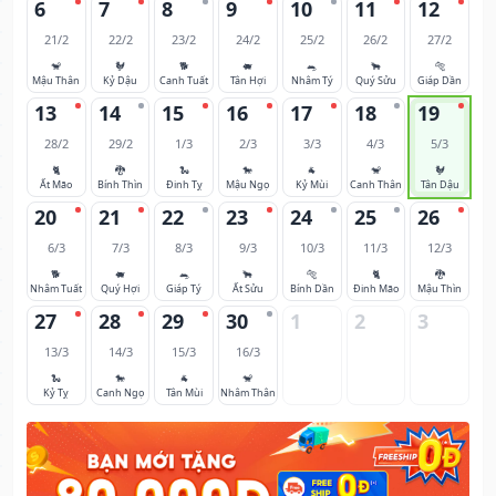
6
7
8
9
10
11
12
21/2
22/2
23/2
24/2
25/2
26/2
27/2
🐒
🐓
🐕
🐖
🐀
🐂
🐅
Mậu Thân
Kỷ Dậu
Canh Tuất
Tân Hợi
Nhâm Tý
Quý Sửu
Giáp Dần
13
14
15
16
17
18
19
28/2
29/2
1/3
2/3
3/3
4/3
5/3
🐈
🐉
🐍
🐎
🐐
🐒
🐓
Ất Mão
Bính Thìn
Đinh Tỵ
Mậu Ngọ
Kỷ Mùi
Canh Thân
Tân Dậu
20
21
22
23
24
25
26
6/3
7/3
8/3
9/3
10/3
11/3
12/3
🐕
🐖
🐀
🐂
🐅
🐈
🐉
Nhâm Tuất
Quý Hợi
Giáp Tý
Ất Sửu
Bính Dần
Đinh Mão
Mậu Thìn
27
28
29
30
1
2
3
13/3
14/3
15/3
16/3
🐍
🐎
🐐
🐒
Kỷ Tỵ
Canh Ngọ
Tân Mùi
Nhâm Thân