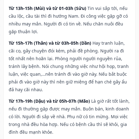
Từ 13h-15h (Mùi) và từ 01-03h (Sửu)
Tin vui sắp tới, nếu
cầu lộc, cầu tài thì đi hướng Nam. Đi công việc gặp gỡ có
nhiều may mắn. Người đi có tin về. Nếu chăn nuôi đều
gặp thuận lợi.
Từ 15h-17h (Thân) và từ 03h-05h (Dần)
Hay tranh luận,
cãi cọ, gây chuyện đói kém, phải đề phòng. Người ra đi
tốt nhất nên hoãn lại. Phòng người người nguyền rủa,
tránh lây bệnh. Nói chung những việc như hội họp, tranh
luận, việc quan,…nên tránh đi vào giờ này. Nếu bắt buộc
phải đi vào giờ này thì nên giữ miệng để hạn ché gây ẩu
đả hay cãi nhau.
Từ 17h-19h (Dậu) và từ 05h-07h (Mão)
Là giờ rất tốt lành,
nếu đi thường gặp được may mắn. Buôn bán, kinh doanh
có lời. Người đi sắp về nhà. Phụ nữ có tin mừng. Mọi việc
trong nhà đều hòa hợp. Nếu có bệnh cầu thì sẽ khỏi, gia
đình đều mạnh khỏe.