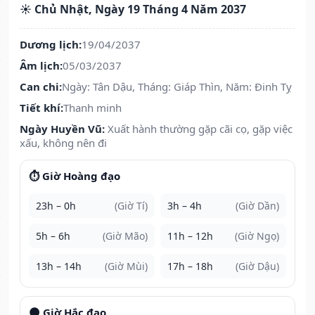
☀️ Chủ Nhật, Ngày 19 Tháng 4 Năm 2037
Dương lịch:
19/04/2037
Âm lịch:
05/03/2037
Can chi:
Ngày: Tân Dậu, Tháng: Giáp Thìn, Năm: Đinh Tỵ
Tiết khí:
Thanh minh
Ngày Huyền Vũ:
Xuất hành thường gặp cãi cọ, gặp việc
xấu, không nên đi
⏱️ Giờ Hoàng đạo
23h – 0h
(Giờ Tí)
3h – 4h
(Giờ Dần)
5h – 6h
(Giờ Mão)
11h – 12h
(Giờ Ngọ)
13h – 14h
(Giờ Mùi)
17h – 18h
(Giờ Dậu)
🌑 Giờ Hắc đạo