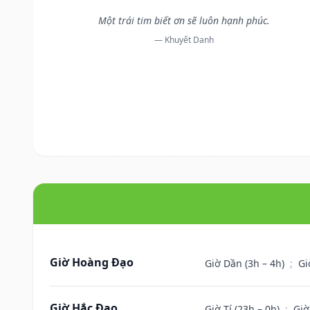
Một trái tim biết ơn sẽ luôn hạnh phúc.
— Khuyết Danh
Giờ Hoàng Đạo
Giờ Dần (3h – 4h)
;
Gi
Giờ Hắc Đạo
Giờ Tí (23h – 0h)
;
Giờ