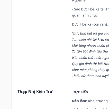
Ngoại lệ
:
- Sao Dực Hỏa Xà tại Th
quan lãnh chức.
Dực: Hỏa Xà (con rắn):
“Dực tinh bất lợi giá ca
Tam niên nhị tái kiến ô
Mai táng nhược hoàn p
Tử tôn bất định tẩu tha
Hôn nhân thử nhật nghi 
Quy gia định thị bất tư
Khai môn phóng thủy gi
Thiếu nữ tham hoa luyế
Thập Nhị Kiến Trừ
Trực Kiến
Nên làm
: Khai trương,