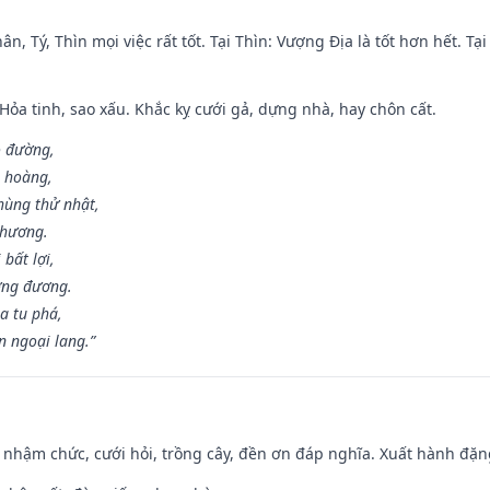
ân, Tý, Thìn mọi việc rất tốt. Tại Thìn: Vượng Địa là tốt hơn hết. T
 Hỏa tinh, sao xấu. Khắc kỵ cưới gả, dựng nhà, hay chôn cất.
o đường,
n hoàng,
hùng thử nhật,
 hương.
bất lợi,
ơng đương.
a tu phá,
n ngoại lang.”
 nhậm chức, cưới hỏi, trồng cây, đền ơn đáp nghĩa. Xuất hành đặng 