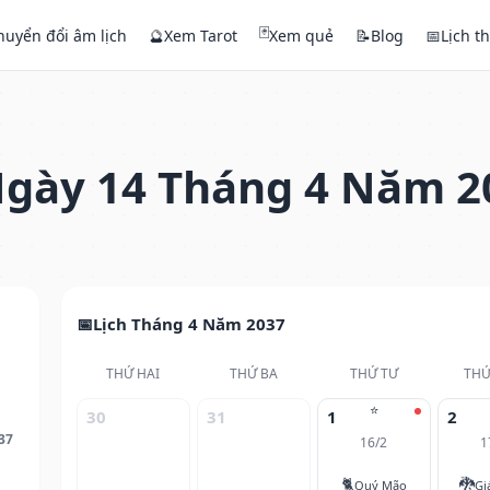
🃏
huyển đổi âm lịch
🔮
Xem Tarot
Xem quẻ
📝
Blog
📅
Lịch t
gày 14 Tháng 4 Năm 2
Lịch Tháng 4 Năm 2037
THỨ HAI
THỨ BA
THỨ TƯ
THỨ
⭐
30
31
1
2
37
16/2
1
🐈
🐉
Quý Mão
Gi