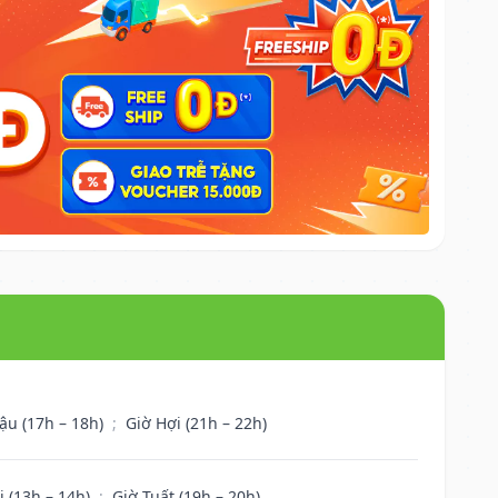
ậu (17h – 18h)
;
Giờ Hợi (21h – 22h)
i (13h – 14h)
;
Giờ Tuất (19h – 20h)