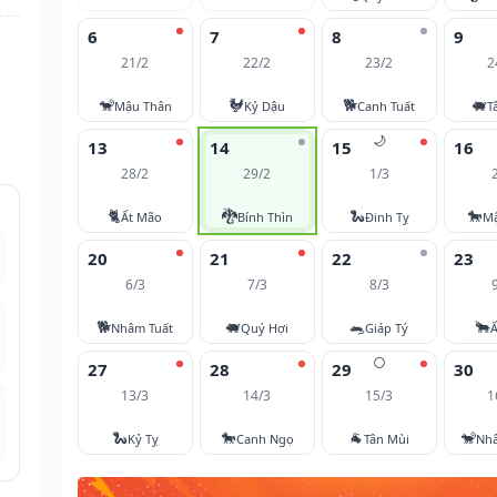
6
7
8
9
21/2
22/2
23/2
2
🐒
🐓
🐕
🐖
Mậu Thân
Kỷ Dậu
Canh Tuất
T
🌙
13
14
15
16
28/2
29/2
1/3
🐈
🐉
🐍
🐎
Ất Mão
Bính Thìn
Đinh Tỵ
M
20
21
22
23
6/3
7/3
8/3
🐕
🐖
🐀
🐂
Nhâm Tuất
Quý Hợi
Giáp Tý
Ấ
🌕
27
28
29
30
13/3
14/3
15/3
1
🐍
🐎
🐐
🐒
Kỷ Tỵ
Canh Ngọ
Tân Mùi
Nh