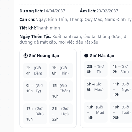
Dương lịch:
14/04/2037
Âm lịch:
29/02/2037
Can chi:
Ngày: Bính Thìn, Tháng: Quý Mão, Năm: Đinh Tỵ
Tiết khí:
Thanh minh
Ngày Thiên Tặc:
Xuất hành xấu, cầu tài không được, đi
đường dễ mất cắp, mọi việc đều rất xấu
⏱️ Giờ Hoàng đạo
🌑 Giờ Hắc đạo
23h –
(Giờ
1h –
(Giờ
3h –
(Giờ
7h –
(Giờ
0h
Tí)
2h
Sửu)
4h
Dần)
8h
Thìn)
5h –
(Giờ
11h
(Giờ
9h –
(Giờ
15h
(Giờ
6h
Mão)
–
Ngọ)
10h
Tỵ)
–
Thân)
12h
16h
13h
(Giờ
19h
(Giờ
17h
(Giờ
21h
(Giờ
–
Mùi)
–
Tuất)
–
Dậu)
–
Hợi)
14h
20h
18h
22h