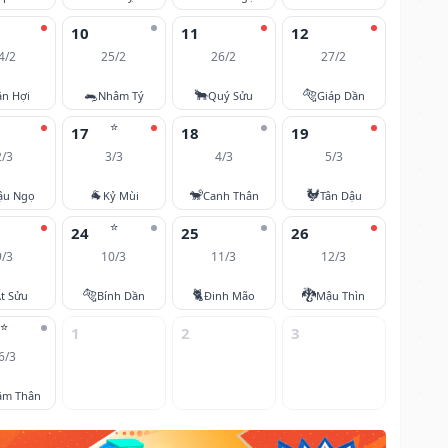
10
11
12
4/2
25/2
26/2
27/2
🐀
🐂
🐅
ân Hợi
Nhâm Tý
Quý Sửu
Giáp Dần
⭐
17
18
19
2/3
3/3
4/3
5/3
🐐
🐒
🐓
ậu Ngọ
Kỷ Mùi
Canh Thân
Tân Dậu
⭐
24
25
26
9/3
10/3
11/3
12/3
🐅
🐈
🐉
t Sửu
Bính Dần
Đinh Mão
Mậu Thìn
⭐
1
2
3
6/3
âm Thân