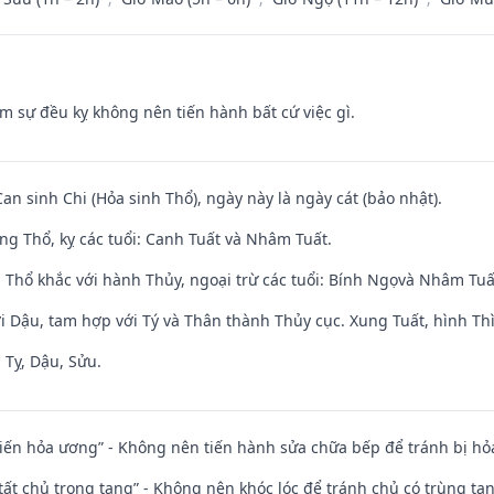
ăm sự đều kỵ không nên tiến hành bất cứ việc gì.
Can sinh Chi (Hỏa sinh Thổ), ngày này là ngày cát (bảo nhật).
ng Thổ, kỵ các tuổi: Canh Tuất và Nhâm Tuất.
 Thổ khắc với hành Thủy, ngoại trừ các tuổi: Bính Ngọvà Nhâm Tu
i Dậu, tam hợp với Tý và Thân thành Thủy cục. Xung Tuất, hình Thì
 Tỵ, Dậu, Sửu.
t kiến hỏa ương” - Không nên tiến hành sửa chữa bếp để tránh bị hỏa
 tất chủ trọng tang” - Không nên khóc lóc để tránh chủ có trùng ta