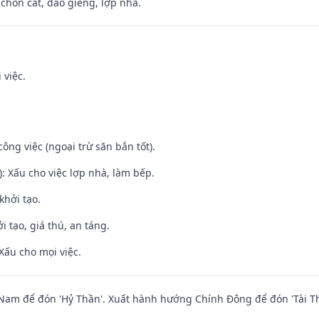
 chôn cất, đào giếng, lợp nhà.
 việc.
ông việc (ngoại trừ săn bắn tốt).
: Xấu cho việc lợp nhà, làm bếp.
khởi tạo.
i tạo, giá thú, an táng.
Xấu cho mọi việc.
am để đón 'Hỷ Thần'. Xuất hành hướng Chính Đông để đón 'Tài Th