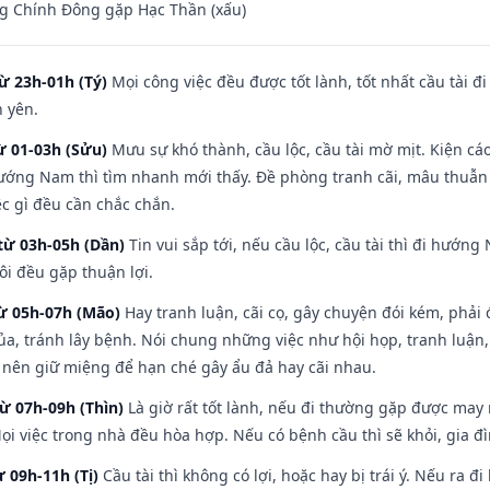
g Chính Đông gặp Hạc Thần (xấu)
ừ 23h-01h (Tý)
Mọi công việc đều được tốt lành, tốt nhất cầu tài
h yên.
ừ 01-03h (Sửu)
Mưu sự khó thành, cầu lộc, cầu tài mờ mịt. Kiện cáo
hướng Nam thì tìm nhanh mới thấy. Đề phòng tranh cãi, mâu thuẫn
ệc gì đều cần chắc chắn.
từ 03h-05h (Dần)
Tin vui sắp tới, nếu cầu lộc, cầu tài thì đi hướ
ôi đều gặp thuận lợi.
từ 05h-07h (Mão)
Hay tranh luận, cãi cọ, gây chuyện đói kém, phải
a, tránh lây bệnh. Nói chung những việc như hội họp, tranh luận,
ì nên giữ miệng để hạn ché gây ẩu đả hay cãi nhau.
từ 07h-09h (Thìn)
Là giờ rất tốt lành, nếu đi thường gặp được may
ọi việc trong nhà đều hòa hợp. Nếu có bệnh cầu thì sẽ khỏi, gia 
ừ 09h-11h (Tị)
Cầu tài thì không có lợi, hoặc hay bị trái ý. Nếu ra đ