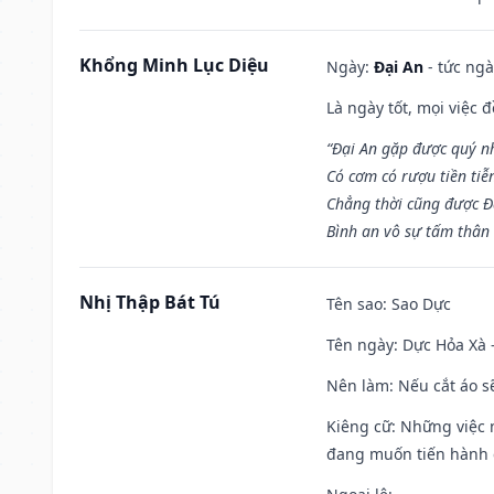
Khổng Minh Lục Diệu
Ngày:
Đại An
- tức ngà
Là ngày tốt, mọi việc
“Đại An gặp được quý n
Có cơm có rượu tiền tiễ
Chẳng thời cũng được Đ
Bình an vô sự tấm thân
Nhị Thập Bát Tú
Tên sao
: Sao Dực
Tên ngày
: Dực Hỏa Xà 
Nên làm
: Nếu cắt áo s
Kiêng cữ
: Những việc 
đang muốn tiến hành c