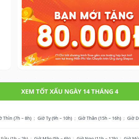
XEM TỐT XẤU NGÀY 14 THÁNG 4
ờ Thìn (7h – 8h)
;
Giờ Tỵ (9h – 10h)
;
Giờ Thân (15h – 16h)
;
Giờ D
 Sửu (1h – 2h)
;
Giờ Mão (5h – 6h)
;
Giờ Ngọ (11h – 12h)
;
Giờ Mù