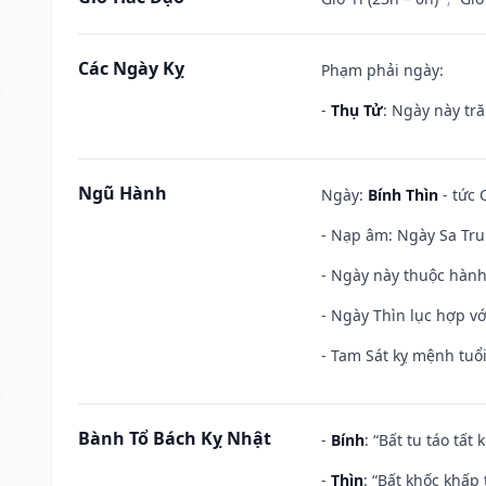
Các Ngày Kỵ
Phạm phải ngày:
-
Thụ Tử
: Ngày này tr
Ngũ Hành
Ngày:
Bính Thìn
- tức 
- Nạp âm: Ngày Sa Tru
- Ngày này thuộc hành
- Ngày Thìn lục hợp vớ
- Tam Sát kỵ mệnh tuổi
Bành Tổ Bách Kỵ Nhật
-
Bính
: “Bất tu táo tấ
-
Thìn
: “Bất khốc khấp