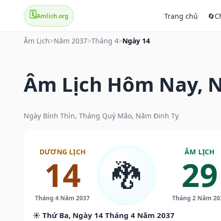
🗓️
Trang chủ
🔄
C
Amlich.org
Âm Lịch
>
Năm 2037
>
Tháng 4
>
Ngày 14
Âm Lịch Hôm Nay, N
Ngày Bính Thìn, Tháng Quý Mão, Năm Đinh Tỵ
DƯƠNG LỊCH
ÂM LỊCH
14
29
🐉
Tháng 4 Năm 2037
Tháng 2 Năm 20
☀️ Thứ Ba, Ngày 14 Tháng 4 Năm 2037