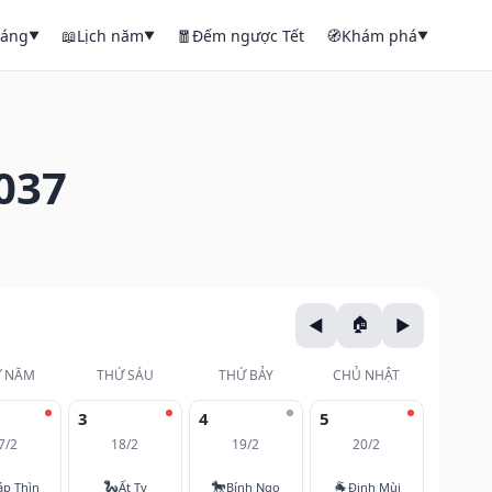
háng
📖
Lịch năm
🧧
Đếm ngược Tết
🧭
Khám phá
▼
▼
▼
037
 NĂM
THỨ SÁU
THỨ BẢY
CHỦ NHẬT
3
4
5
7/2
18/2
19/2
20/2
🐍
🐎
🐐
áp Thìn
Ất Tỵ
Bính Ngọ
Đinh Mùi