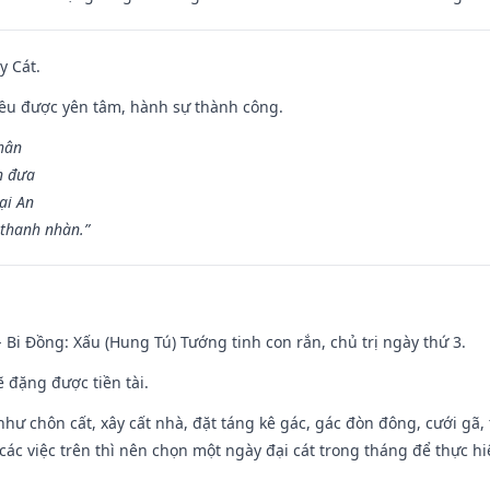
y Cát.
 đều được yên tâm, hành sự thành công.
hân
n đưa
ại An
 thanh nhàn.”
- Bi Đồng: Xấu (Hung Tú) Tướng tinh con rắn, chủ trị ngày thứ 3.
ẽ đặng được tiền tài.
như chôn cất, xây cất nhà, đặt táng kê gác, gác đòn đông, cưới gã, t
ác việc trên thì nên chọn một ngày đại cát trong tháng để thực hi