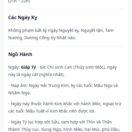
(21h – 22h)
Các Ngày Kỵ
Không phạm bất kỳ ngày Nguyệt kỵ, Nguyệt tận, Tam
Nương, Dương Công Kỵ Nhật nào.
Ngũ Hành
Ngày:
Giáp Tý
- tức Chi sinh Can (Thủy sinh Mộc), ngày
này là ngày cát (nghĩa nhật).
- Nạp âm: Ngày Hải Trung Kim, kỵ các tuổi: Mậu Ngọ và
Nhâm Ngọ.
- Ngày này thuộc hành Kim khắc với hành Mộc, ngoại trừ
các tuổi: Mậu Tuất vì Kim khắc nên được lợi.
- Ngày Tý lục hợp với Sửu, tam hợp với Thìn và Thân
thành Thủy cục. Xung Ngọ, hình Mão, hại Mùi, phá Dậu,