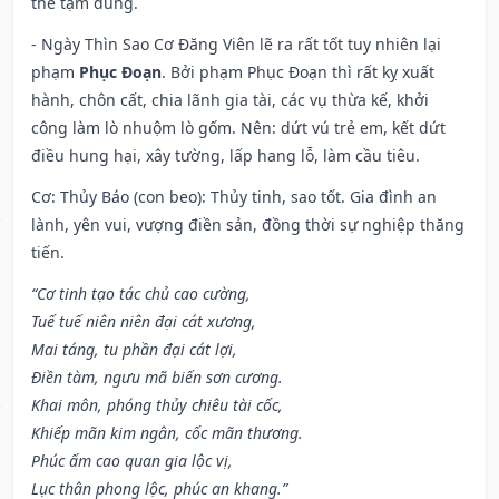
thể tạm dùng.
- Ngày Thìn Sao Cơ Đăng Viên lẽ ra rất tốt tuy nhiên lại
phạm
Phục Đoạn
. Bởi phạm Phục Đoạn thì rất kỵ xuất
hành, chôn cất, chia lãnh gia tài, các vụ thừa kế, khởi
công làm lò nhuộm lò gốm. Nên: dứt vú trẻ em, kết dứt
điều hung hại, xây tường, lấp hang lỗ, làm cầu tiêu.
Cơ: Thủy Báo (con beo): Thủy tinh, sao tốt. Gia đình an
lành, yên vui, vượng điền sản, đồng thời sự nghiệp thăng
tiến.
“Cơ tinh tạo tác chủ cao cường,
Tuế tuế niên niên đại cát xương,
Mai táng, tu phần đại cát lợi,
Điền tàm, ngưu mã biến sơn cương.
Khai môn, phóng thủy chiêu tài cốc,
Khiếp mãn kim ngân, cốc mãn thương.
Phúc ấm cao quan gia lộc vị,
Lục thân phong lộc, phúc an khang.”