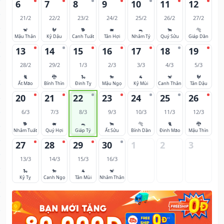
6
7
8
9
10
11
12
21/2
22/2
23/2
24/2
25/2
26/2
27/2
🐒
🐓
🐕
🐖
🐀
🐂
🐅
Mậu Thân
Kỷ Dậu
Canh Tuất
Tân Hợi
Nhâm Tý
Quý Sửu
Giáp Dần
13
14
15
16
17
18
19
28/2
29/2
1/3
2/3
3/3
4/3
5/3
🐈
🐉
🐍
🐎
🐐
🐒
🐓
Ất Mão
Bính Thìn
Đinh Tỵ
Mậu Ngọ
Kỷ Mùi
Canh Thân
Tân Dậu
20
21
22
23
24
25
26
6/3
7/3
8/3
9/3
10/3
11/3
12/3
🐕
🐖
🐀
🐂
🐅
🐈
🐉
Nhâm Tuất
Quý Hợi
Giáp Tý
Ất Sửu
Bính Dần
Đinh Mão
Mậu Thìn
27
28
29
30
1
2
3
13/3
14/3
15/3
16/3
🐍
🐎
🐐
🐒
Kỷ Tỵ
Canh Ngọ
Tân Mùi
Nhâm Thân