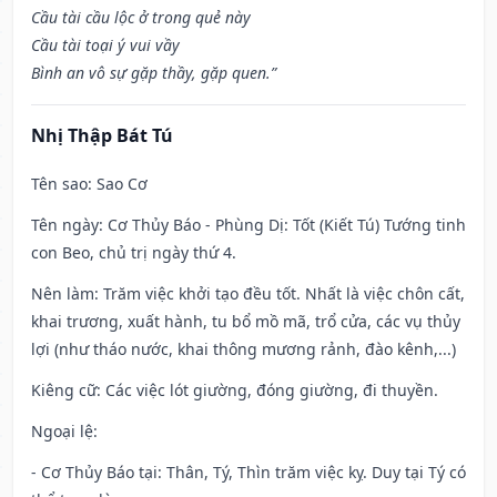
Cầu tài cầu lộc ở trong quẻ này
Cầu tài toại ý vui vầy
Bình an vô sự gặp thầy, gặp quen.”
Nhị Thập Bát Tú
Tên sao
: Sao Cơ
Tên ngày
: Cơ Thủy Báo - Phùng Dị: Tốt (Kiết Tú) Tướng tinh
con Beo, chủ trị ngày thứ 4.
Nên làm
: Trăm việc khởi tạo đều tốt. Nhất là việc chôn cất,
khai trương, xuất hành, tu bổ mồ mã, trổ cửa, các vụ thủy
lợi (như tháo nước, khai thông mương rảnh, đào kênh,...)
Kiêng cữ
: Các việc lót giường, đóng giường, đi thuyền.
Ngoại lệ
:
- Cơ Thủy Báo tại: Thân, Tý, Thìn trăm việc kỵ. Duy tại Tý có