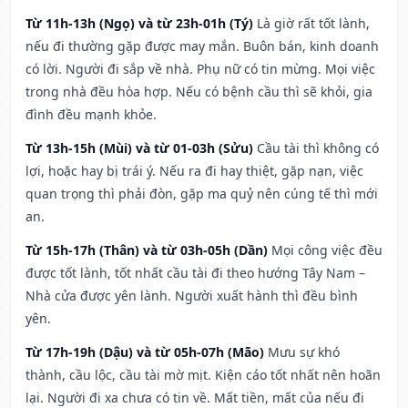
Từ 11h-13h (Ngọ) và từ 23h-01h (Tý)
Là giờ rất tốt lành,
nếu đi thường gặp được may mắn. Buôn bán, kinh doanh
có lời. Người đi sắp về nhà. Phụ nữ có tin mừng. Mọi việc
trong nhà đều hòa hợp. Nếu có bệnh cầu thì sẽ khỏi, gia
đình đều mạnh khỏe.
Từ 13h-15h (Mùi) và từ 01-03h (Sửu)
Cầu tài thì không có
lợi, hoặc hay bị trái ý. Nếu ra đi hay thiệt, gặp nạn, việc
quan trọng thì phải đòn, gặp ma quỷ nên cúng tế thì mới
an.
Từ 15h-17h (Thân) và từ 03h-05h (Dần)
Mọi công việc đều
được tốt lành, tốt nhất cầu tài đi theo hướng Tây Nam –
Nhà cửa được yên lành. Người xuất hành thì đều bình
yên.
Từ 17h-19h (Dậu) và từ 05h-07h (Mão)
Mưu sự khó
thành, cầu lộc, cầu tài mờ mịt. Kiện cáo tốt nhất nên hoãn
lại. Người đi xa chưa có tin về. Mất tiền, mất của nếu đi