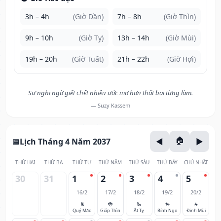
3h – 4h
(Giờ Dần)
7h – 8h
(Giờ Thìn)
9h – 10h
(Giờ Tỵ)
13h – 14h
(Giờ Mùi)
19h – 20h
(Giờ Tuất)
21h – 22h
(Giờ Hợi)
Sự nghi ngờ giết chết nhiều ước mơ hơn thất bại từng làm.
— Suzy Kassem
Lịch Tháng 4 Năm 2037
THỨ HAI
THỨ BA
THỨ TƯ
THỨ NĂM
THỨ SÁU
THỨ BẢY
CHỦ NHẬT
30
31
1
2
3
4
5
16/2
17/2
18/2
19/2
20/2
🐈
🐉
🐍
🐎
🐐
Quý Mão
Giáp Thìn
Ất Tỵ
Bính Ngọ
Đinh Mùi