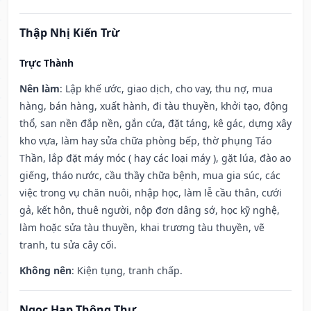
Thập Nhị Kiến Trừ
Trực Thành
Nên làm
: Lập khế ước, giao dịch, cho vay, thu nợ, mua
hàng, bán hàng, xuất hành, đi tàu thuyền, khởi tạo, động
thổ, san nền đắp nền, gắn cửa, đặt táng, kê gác, dựng xây
kho vựa, làm hay sửa chữa phòng bếp, thờ phụng Táo
Thần, lắp đặt máy móc ( hay các loại máy ), gặt lúa, đào ao
giếng, tháo nước, cầu thầy chữa bệnh, mua gia súc, các
việc trong vụ chăn nuôi, nhập học, làm lễ cầu thân, cưới
gả, kết hôn, thuê người, nộp đơn dâng sớ, học kỹ nghệ,
làm hoặc sửa tàu thuyền, khai trương tàu thuyền, vẽ
tranh, tu sửa cây cối.
Không nên
: Kiện tụng, tranh chấp.
Ngọc Hạp Thông Thư