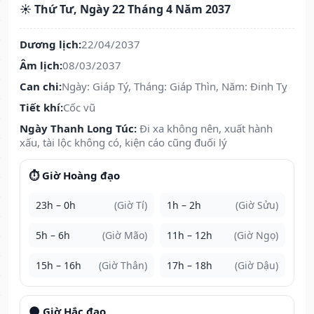
☀️ Thứ Tư, Ngày 22 Tháng 4 Năm 2037
Dương lịch:
22/04/2037
Âm lịch:
08/03/2037
Can chi:
Ngày: Giáp Tý, Tháng: Giáp Thìn, Năm: Đinh Tỵ
Tiết khí:
Cốc vũ
Ngày Thanh Long Túc:
Đi xa không nên, xuất hành
xấu, tài lộc không có, kiện cáo cũng đuối lý
⏱️ Giờ Hoàng đạo
23h – 0h
(Giờ Tí)
1h – 2h
(Giờ Sửu)
5h – 6h
(Giờ Mão)
11h – 12h
(Giờ Ngọ)
15h – 16h
(Giờ Thân)
17h – 18h
(Giờ Dậu)
🌑 Giờ Hắc đạo