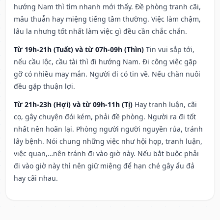
hướng Nam thì tìm nhanh mới thấy. Đề phòng tranh cãi,
mâu thuẫn hay miệng tiếng tầm thường. Việc làm chậm,
lâu la nhưng tốt nhất làm việc gì đều cần chắc chắn.
Từ 19h-21h (Tuất) và từ 07h-09h (Thìn)
Tin vui sắp tới,
nếu cầu lộc, cầu tài thì đi hướng Nam. Đi công việc gặp
gỡ có nhiều may mắn. Người đi có tin về. Nếu chăn nuôi
đều gặp thuận lợi.
Từ 21h-23h (Hợi) và từ 09h-11h (Tị)
Hay tranh luận, cãi
cọ, gây chuyện đói kém, phải đề phòng. Người ra đi tốt
nhất nên hoãn lại. Phòng người người nguyền rủa, tránh
lây bệnh. Nói chung những việc như hội họp, tranh luận,
việc quan,…nên tránh đi vào giờ này. Nếu bắt buộc phải
đi vào giờ này thì nên giữ miệng để hạn ché gây ẩu đả
hay cãi nhau.