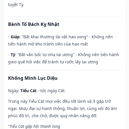
tuyệt Tỵ.
Bành Tổ Bách Kỵ Nhật
-
Giáp
: “Bất khai thương tài vật hao vong” - Không nên
tiến hành mở kho tránh tiền của hao mất
-
Tý
: “Bất vấn bốc tự nhạ tai ương” - Không nên tiến hành
gieo quẻ hỏi việc để tránh tự rước lấy tai ương
Khổng Minh Lục Diệu
Ngày:
Tiểu Cát
- tức ngày Cát.
Trong này Tiểu Cát mọi việc đều tốt lành và ít gặp trở
ngại. Mưu đại sự hanh thông, thuận lợi, cùng với đó âm
phúc độ trì, che chở, được quý nhân nâng đỡ.
“Tiểu Cát gặp hội thanh long