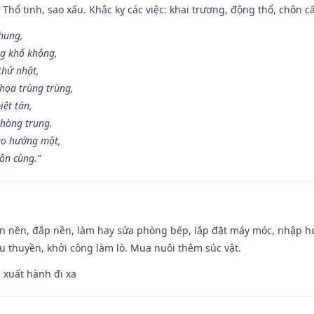
 Thổ tinh, sao xấu. Khắc kỵ các việc: khai trương, động thổ, chôn c
 hung,
ng khố không,
thử nhật,
họa trùng trùng,
iệt tán,
phòng trung.
ạo hướng một,
tôn cùng.”
an nền, đắp nền, làm hay sửa phòng bếp, lắp đặt máy móc, nhập họ
u thuyền, khởi công làm lò. Mua nuôi thêm súc vật.
, xuất hành đi xa