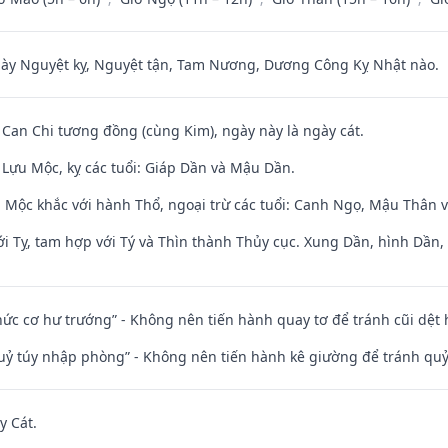
 Nguyệt kỵ, Nguyệt tận, Tam Nương, Dương Công Kỵ Nhật nào.
 Can Chi tương đồng (cùng Kim), ngày này là ngày cát.
Lựu Mộc, kỵ các tuổi: Giáp Dần và Mậu Dần.
 Mộc khắc với hành Thổ, ngoại trừ các tuổi: Canh Ngọ, Mậu Thân 
i Tỵ, tam hợp với Tý và Thìn thành Thủy cục. Xung Dần, hình Dần, h
 chức cơ hư trướng” - Không nên tiến hành quay tơ để tránh cũi dệt
quỷ túy nhập phòng” - Không nên tiến hành kê giường để tránh q
y Cát.