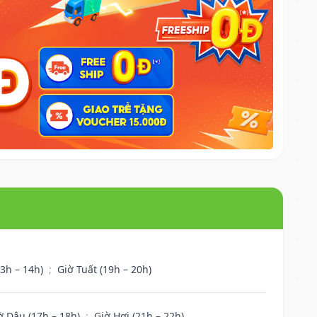
13h – 14h)
;
Giờ Tuất (19h – 20h)
ờ Dậu (17h – 18h)
;
Giờ Hợi (21h – 22h)