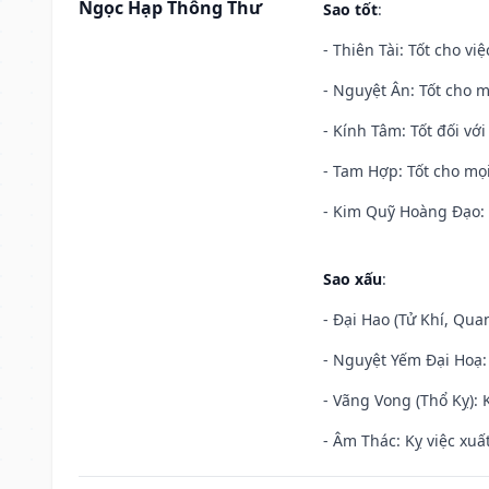
Ngọc Hạp Thông Thư
Sao tốt
:
- Thiên Tài: Tốt cho vi
- Nguyệt Ân: Tốt cho m
- Kính Tâm: Tốt đối với 
- Tam Hợp: Tốt cho mọi
- Kim Quỹ Hoàng Đạo: T
Sao xấu
:
- Đại Hao (Tử Khí, Qua
- Nguyệt Yếm Đại Hoạ: X
- Vãng Vong (Thổ Kỵ): K
- Âm Thác: Kỵ việc xuất