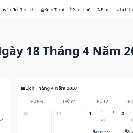
🃏
huyển đổi âm lịch
🔮
Xem Tarot
Xem quẻ
📝
Blog
📅
Lịch t
gày 18 Tháng 4 Năm 2
Lịch Tháng 4 Năm 2037
THỨ HAI
THỨ BA
THỨ TƯ
THỨ
⭐
30
31
1
2
37
16/2
1
🐈
🐉
Quý Mão
Gi