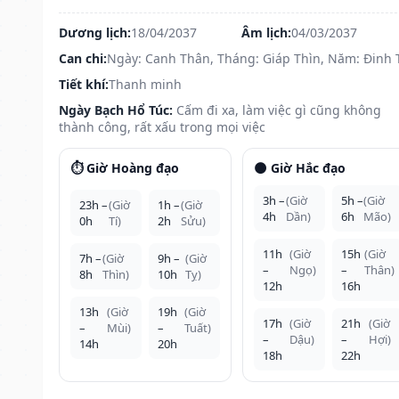
Dương lịch:
18/04/2037
Âm lịch:
04/03/2037
Can chi:
Ngày: Canh Thân, Tháng: Giáp Thìn, Năm: Đinh 
Tiết khí:
Thanh minh
Ngày Bạch Hổ Túc:
Cấm đi xa, làm việc gì cũng không
thành công, rất xấu trong mọi việc
⏱️ Giờ Hoàng đạo
🌑 Giờ Hắc đạo
3h –
(Giờ
5h –
(Giờ
23h –
(Giờ
1h –
(Giờ
4h
Dần)
6h
Mão)
0h
Tí)
2h
Sửu)
11h
(Giờ
15h
(Giờ
7h –
(Giờ
9h –
(Giờ
–
Ngọ)
–
Thân)
8h
Thìn)
10h
Tỵ)
12h
16h
13h
(Giờ
19h
(Giờ
17h
(Giờ
21h
(Giờ
–
Mùi)
–
Tuất)
–
Dậu)
–
Hợi)
14h
20h
18h
22h