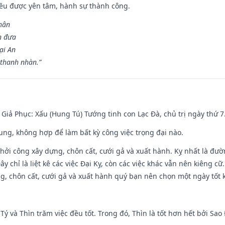
 đều được yên tâm, hành sự thành công.
hân
n đưa
ại An
 thanh nhàn.”
- Giả Phục: Xấu (Hung Tú) Tướng tinh con Lạc Đà, chủ trị ngày thứ 7
hung, không hợp để làm bất kỳ công việc trọng đại nào.
hởi công xây dựng, chôn cất, cưới gả và xuất hành. Kỵ nhất là đư
y chỉ là liệt kê các việc Đại Kỵ, còn các việc khác vẫn nên kiêng cữ
g, chôn cất, cưới gả và xuất hành quý bạn nên chọn một ngày tốt 
 Tý và Thìn trăm việc đều tốt. Trong đó, Thìn là tốt hơn hết bởi Sao