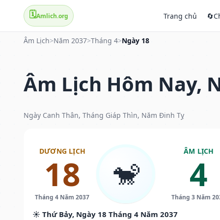
🗓️
Trang chủ
🔄
C
Amlich.org
Âm Lịch
>
Năm 2037
>
Tháng 4
>
Ngày 18
Âm Lịch Hôm Nay, N
Ngày Canh Thân, Tháng Giáp Thìn, Năm Đinh Tỵ
DƯƠNG LỊCH
ÂM LỊCH
18
4
🐒
Tháng 4 Năm 2037
Tháng 3 Năm 20
☀️ Thứ Bảy, Ngày 18 Tháng 4 Năm 2037