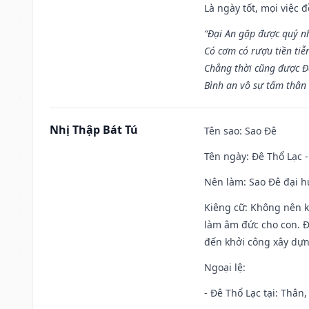
Là ngày tốt, mọi việc
“Đại An gặp được quý n
Có cơm có rượu tiền tiễ
Chẳng thời cũng được Đ
Bình an vô sự tấm thân
Nhị Thập Bát Tú
Tên sao
: Sao Đê
Tên ngày
: Đê Thổ Lạc 
Nên làm
: Sao Đê đại 
Kiêng cữ
: Không nên k
làm âm đức cho con. Đâ
đến khởi công xây dựn
Ngoại lệ
:
- Đê Thổ Lạc tại: Thân,