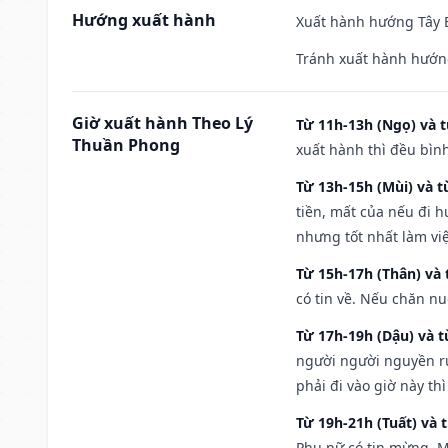
Hướng xuất hành
Xuất hành hướng Tây B
Tránh xuất hành hướn
Giờ xuất hành Theo Lý
Từ 11h-13h (Ngọ) và t
Thuần Phong
xuất hành thì đều bìn
Từ 13h-15h (Mùi) và t
tiền, mất của nếu đi 
nhưng tốt nhất làm vi
Từ 15h-17h (Thân) và 
có tin về. Nếu chăn nu
Từ 17h-19h (Dậu) và 
người người nguyền rủ
phải đi vào giờ này th
Từ 19h-21h (Tuất) và 
Phụ nữ có tin mừng. M