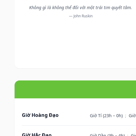
Không gì là không thể đối với một trái tim quyết tâm.
— John Ruskin
Giờ Hoàng Đạo
Giờ Tí (23h – 0h)
;
Giờ
Giờ Hắc Đạo
Giờ Dần (3h – 4h)
;
Gi