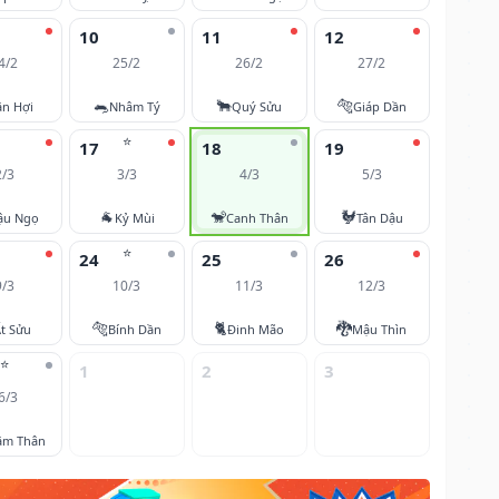
10
11
12
4/2
25/2
26/2
27/2
🐀
🐂
🐅
ân Hợi
Nhâm Tý
Quý Sửu
Giáp Dần
⭐
17
18
19
2/3
3/3
4/3
5/3
🐐
🐒
🐓
ậu Ngọ
Kỷ Mùi
Canh Thân
Tân Dậu
⭐
24
25
26
9/3
10/3
11/3
12/3
🐅
🐈
🐉
t Sửu
Bính Dần
Đinh Mão
Mậu Thìn
⭐
1
2
3
6/3
âm Thân