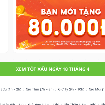
XEM TỐT XẤU NGÀY 18 THÁNG 4
 Sửu (1h – 2h)
;
Giờ Thìn (7h – 8h)
;
Giờ Tỵ (9h – 10h)
;
Giờ Mùi (
ờ Mão (5h – 6h)
;
Giờ Ngọ (11h – 12h)
;
Giờ Thân (15h – 16h)
;
Gi