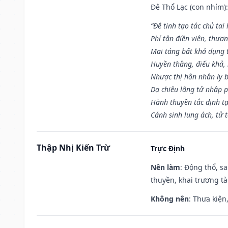
Đê Thổ Lạc (con nhím):
“Đê tinh tạo tác chủ tai
Phí tận điền viên, thươ
Mai táng bất khả dụng 
Huyền thằng, điếu khả, 
Nhược thị hôn nhân ly b
Dạ chiêu lãng tử nhập 
Hành thuyền tắc định t
Cánh sinh lung ách, tử 
Thập Nhị Kiến Trừ
Trực Định
Nên làm
: Động thổ, s
thuyền, khai trương tà
Không nên
: Thưa kiện