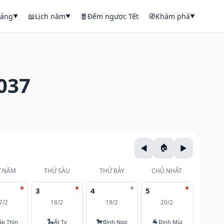
háng
📖
Lịch năm
🧧
Đếm ngược Tết
🧭
Khám phá
▼
▼
▼
037
 NĂM
THỨ SÁU
THỨ BẢY
CHỦ NHẬT
3
4
5
7/2
18/2
19/2
20/2
🐍
🐎
🐐
áp Thìn
Ất Tỵ
Bính Ngọ
Đinh Mùi