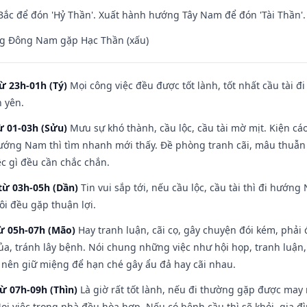
ắc để đón 'Hỷ Thần'. Xuất hành hướng Tây Nam để đón 'Tài Thần'.
g Đông Nam gặp Hạc Thần (xấu)
ừ 23h-01h (Tý)
Mọi công việc đều được tốt lành, tốt nhất cầu tài
h yên.
ừ 01-03h (Sửu)
Mưu sự khó thành, cầu lộc, cầu tài mờ mịt. Kiện cáo
hướng Nam thì tìm nhanh mới thấy. Đề phòng tranh cãi, mâu thuẫn
ệc gì đều cần chắc chắn.
từ 03h-05h (Dần)
Tin vui sắp tới, nếu cầu lộc, cầu tài thì đi hướ
ôi đều gặp thuận lợi.
từ 05h-07h (Mão)
Hay tranh luận, cãi cọ, gây chuyện đói kém, phải
a, tránh lây bệnh. Nói chung những việc như hội họp, tranh luận,
ì nên giữ miệng để hạn ché gây ẩu đả hay cãi nhau.
từ 07h-09h (Thìn)
Là giờ rất tốt lành, nếu đi thường gặp được may
ọi việc trong nhà đều hòa hợp. Nếu có bệnh cầu thì sẽ khỏi, gia 