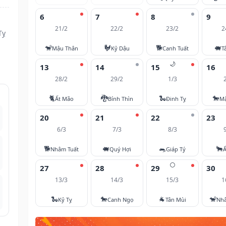
6
7
8
9
21/2
22/2
23/2
2
Tỵ
🐒
🐓
🐕
🐖
Mậu Thân
Kỷ Dậu
Canh Tuất
T
🌙
13
14
15
16
28/2
29/2
1/3
🐈
🐉
🐍
🐎
Ất Mão
Bính Thìn
Đinh Tỵ
M
20
21
22
23
6/3
7/3
8/3
🐕
🐖
🐀
🐂
Nhâm Tuất
Quý Hợi
Giáp Tý
Ấ
🌕
27
28
29
30
13/3
14/3
15/3
1
🐍
🐎
🐐
🐒
Kỷ Tỵ
Canh Ngọ
Tân Mùi
Nh